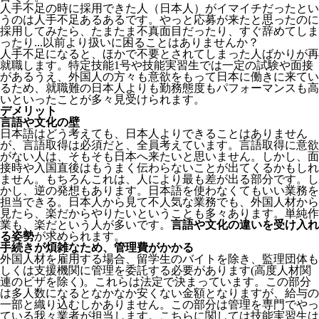
人手不足の時に採用できた人（日本人）がイマイチだったとい
うのは人手不足あるあるです。やっと応募が来たと思ったのに
採用してみたら、たまたま不真面目だったり、すぐ辞めてしま
ったり...以前より扱いに困ることはありませんか？
人手不足になると、ほかで不要とされてしまった人ばかりが再
就職します。特定技能1号や技能実習生では一定の試験や面接
があるうえ、外国人の方々も意欲をもって日本に働きに来てい
るため、就職難の日本人よりも勤務態度もパフォーマンスも高
いといったことが多々見受けられます。
デメリット
言語や文化の壁
日本語はどう考えても、日本人よりできることはありません
が、言語取得は必須だと、全員考えています。言語取得に意欲
がない人は、そもそも日本へ来たいと思いません。しかし、面
接時や入国直後はもうまく伝わらないことが出てくるかもしれ
ません。
もちろんこれは、人により最も差が出る部分です。し
かし、逆の発想もあります。日本語を使わなくてもいい業務を
担当できる。日本人から見て不人気な業務でも、外国人材から
見たら、楽だからやりたいということも多々あります。単純作
業も、楽だという人が多いです。
言語や文化の違いを受け入れ
る姿勢
が求められます。
手続きが煩雑なため、管理費がかかる
外国人材を雇用する場合、留学生のバイトを除き、
監理団体も
しくは支援機関に管理を委託する必要
があります(高度人材関
連のビザを除く)。これらは法定で決まっています。この部分
は多人数になるとなかなか安くない金額となりますが、給与の
一部と織り込むしかありません。この部分は管理を専門でやっ
ている我々業者が担当します。こちらに関しては技能実習生は