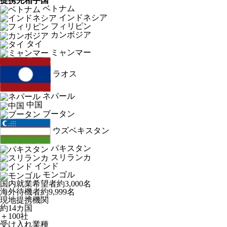
提携先相手国
ベトナム
インドネシア
フィリピン
カンボジア
タイ
ミャンマー
ラオス
ネパール
中国
ブータン
ウズベキスタン
パキスタン
スリランカ
インド
モンゴル
国内就業希望者
約3,000名
海外待機者
約9,999名
現地提携機関
約14カ国
＋100社
受け入れ業種