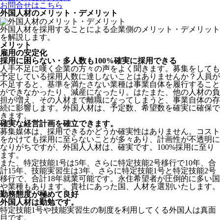
お問合せはこちら
外国人材のメリット・デメリット
外国人材を採用することによる企業側のメリット・デメリット
を解説します。
メリット
雇用の安定化
採用に困らない・多人数も100%確実に採用できる
人手不足に嘆く企業の方々の声をよく聞きます。募集をしても
予定している採用人数に達しないことはありませんか？人員が
不足すると、基準を満たさない業種は事業自体を履行すること
ができなかったり、減産になったり。はたまた、他の人材の負
担が増え、その人材まで離職になってしまうと、事業自体の存
続に影響します。
外国人材は、予定数、希望数を確実に確保で
きます。
確実な経営計画を確立できます。
募集媒体は、採用できるかどうか確実性はありません。コスト
をかけても採用に至らないことが多々あり、計画性が不透明に
なりがちですが、外国人人材は、確実です。100%採用に至り
ます。
また、特定技能1号は5年、さらに特定技能2号移行で10年、合
計15年、技能実習生は3年、さらに特定技能1号と特定技能2号
移行で、合計18年就業可能です。永住希望者が圧倒的に多い国
や業種もあります。貴社にあった国、人材を選別いたします。
勤務態度が極めて良好
外国人材は勤勉です。
特定技能1号や技能実習生の制度を利用してくる外国人は真面
目
です。