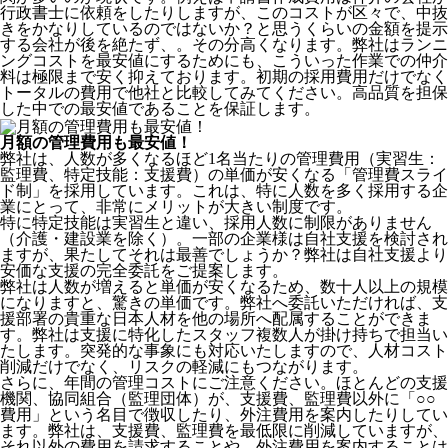
行政書士に依頼をしたりしますが、このコストが区々で、中抜
きをかなりしているのではないか？と思うくらいの金額を提示
する会社が後を絶たず、。その分高くなります。弊社はランニ
ングコストを最安値にするためにも、こういった作業での仲介
料は極限まで安く抑えております。
初期の採用費用だけでなく
トータルの費用で他社と比較してみてください。
高品質を担保
した中での最安値であることを保証します。
月額の管理費用も最安値！
弊社は、
人数が多くなるほど1名当たりの管理費用（実習生：
監理費、特定技能：支援費）の単価が安くなる「管理費スライ
ド制」を採用
しています。これは、特に人数を多く採用する企
業にとって、非常にメリットが大きい制度です。
特に特定技能は実習生と違い、採用人数に制限がありません
（介護・建設業を除く）。一部の企業様は自社支援を検討され
ますが、果たしてそれは最善でしょうか？弊社は自社支援より
安価な支援の完全委託をご提案します。
弊社は人数が増えると単価が安くなるため、数十人以上の規模
になりますと、驚きの単価です。弊社へ委託いただければ、支
援部署の貴重な日本人材を他の場所へ配属することができま
す。弊社は支援に特化したスタッフ複数人が掛け持ちで担当い
たします。突発的な事象にも対応いたしますので、人材コスト
削減だけでなく、リスクの軽減にもつながります。
さらに、年間の管理コストにご注意ください。ほとんどの支援
機関、協同組合（監理団体）が、支援費、監理費以外に「○○
費用」という名目で徴収したり、外注費用を案内したりしてい
ます。弊社は、支援費、監理費を最低限に削減していますが、
それ以外の費用を請求することや、外注費用を案内することは