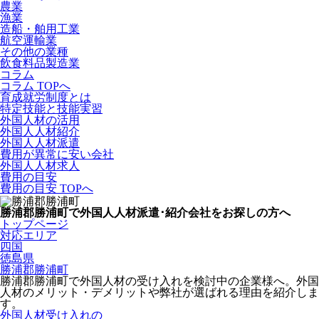
農業
漁業
造船・舶用工業
航空運輸業
その他の業種
飲食料品製造業
コラム
コラム TOPへ
育成就労制度とは
特定技能と技能実習
外国人材の活用
外国人人材紹介
外国人人材派遣
費用が異常に安い会社
外国人人材求人
費用の目安
費用の目安 TOPへ
勝浦郡勝浦町で外国人人材派遣･紹介会社をお探しの方へ
トップページ
対応エリア
四国
徳島県
勝浦郡勝浦町
勝浦郡勝浦町で外国人材の受け入れを検討中の企業様へ。外国
人材のメリット・デメリットや弊社が選ばれる理由を紹介しま
す。
外国人材受け入れの