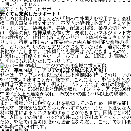
一切いたしません。
安くても充実したサポート！
弊社のお客様は、ほとんどが
「初めて外国人を採用する」
会社
様・個人事業主様ですので、不安点の解消は必須だと考えてお
ります。特に、給与水準、昇給、配属の相談、業務の切り分
け、効率の良い指揮系統の作り方、失敗しないマネジメント方
法の教授など、
他社では行えないサポート体制
を確立させてお
ります。特定技能1号と技能実習生と両方雇用可能な業種の場
合、どちらがいいのかヒアリングさせていただき、適切な方を
お勧めいたします。ご依頼前でも費用はいただきませんので、
お気軽にご連絡ください。メールフォーム、LINE、お電話の
いずれにも対応いたしております。
カバー率90%以上。アジアのほぼ全域に求人可能！
弊社は、
アジア14か国以上の国に提携機関を持っており、その
90%に求人を出すことが可能
です。これにより、弊社以外との
併用は不要になります。例えば、ベトナムでは580社の現地代
理店のうち、550社以上と連絡が取れ、インドネシアでは330社
中300社以上と連絡が取れ、そのほかの国も90%以上の現地代
理店と連絡可能です。
また、業種ごとに適切な人材を熟知しているため、特定技能1
号人材、技能実習生のどちらがおすすめか、また、不適切な人
材の採用によるリスクを避けることができます。国籍ごとの特
色、入国までの時間、その他条件により適材は区々です。その
ため、弊社では選考段階から適合性を考慮し、これまで採用後
の転職件数が0件です。