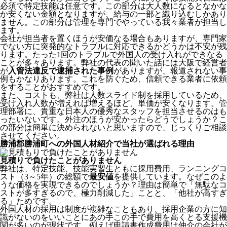
必須で特定技能は任意です。この部分は大人数になるとなかな
か安くない金額となりますが、給与の一部と織り込むしかあり
ません。この部分は管理を専門でやっている我々業者が担当し
ます。
会社が担当者を置くほうが安価なる場合もありますが、専門家
でない方に突発的なトラブルに対応できるかどうかは不安が残
ります。たった1回のトラブルで外国人の受け入れができなる
ことが多々あります。弊社の代表の聞いた話には大阪で経営者
が
入管法違反で逮捕された事例
がありますが、報道されない事
例もかなりあります。これを防ぐため、信頼できる業者に依頼
をすることがおすすめです。
また、コストも、弊社は人数スライド制を採用しているため、
受け入れ人数が増えれば増えるほど、単価が安くなります。管
理部署に、貴重な日本人の優秀なスタッフを担当させるのはも
ったいないです。外注のほうが安かったらどうでしょうか？こ
の部分は簡単に決められないと思いますので、じっくりご相談
させてください。
勝浦郡勝浦町への外国人材紹介で当社が選ばれる理由
見積りで負けたことがありません
弊社は、特定技能、技能実習生ともに採用費用、ランニングコ
スト（3～5年）の総額で
最安値
を提供しています。なぜこのよ
うな価格を実現できるのでしょうか？理由は簡単で「無駄なコ
ストが多すぎるので、極力削減した」ことと、
「他社が高すぎ
る」
ためです。
外国人材の採用は制度が複雑なこともあり、採用企業の方に知
識がないのをいいことにあの手この手で費用を高くとる支援機
関が多いのが現状です。例えば申請書作成費用は仲介の会社が