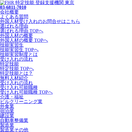
03-6811-7010
会社概要
よくある質問
外国人材受け入れの
お問合せ
はこちら
選ばれる理由
選ばれる理由 TOPへ
外国人材の概要
外国人材の概要 TOPへ
技能実習生
技能実習生 TOPへ
技能実習制度とは
受け入れの流れ
特定技能
特定技能 TOPへ
特定技能とは？
無料人材紹介
受け入れの流れ
受け入れ可能職種
受け入れ可能職種 TOPへ
介護・福祉
ビルクリーニング業
外食業
宿泊業
建設業
自動車整備業
製造業
製造業その他