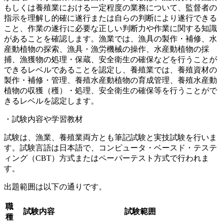
もしくは養殖業における一定程度の業務について、監督者の
指示を理解し的確に遂行または自らの判断により遂行できる
こと、作業の遂行に必要な正しい判断力や作業に関する知識
があることを確認します。漁業では、漁具の製作・補修、水
産動植物の探索、漁具・漁労機械の操作、水産動植物の採
捕、漁獲物の処理・保蔵、安全衛生の確保などを行うことが
できるレベルであることを認定し、養殖業では、養殖資材の
製作・補修・管理、養殖水産動植物の育成管理、養殖水産動
植物の収獲（穫）・処理、安全衛生の確保等を行うことがで
きるレベルを認定します。
・試験内容や学習教材
試験は、漁業、養殖業両方とも筆記試験と実技試験を行いま
す。試験言語は日本語で、コンピュータ・ベースド・テステ
ィング（CBT）方式またはペーパーテスト方式で行われま
す。
出題範囲は以下の通りです。
職
試験内容
試験範囲
種