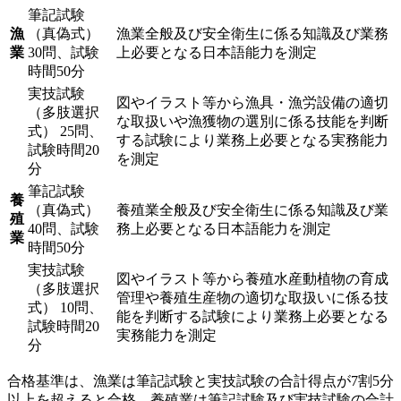
筆記試験
漁
（真偽式）
漁業全般及び安全衛生に係る知識及び業務
業
30問、試験
上必要となる日本語能力を測定
時間50分
実技試験
図やイラスト等から漁具・漁労設備の適切
（多肢選択
な取扱いや漁獲物の選別に係る技能を判断
式） 25問、
する試験により業務上必要となる実務能力
試験時間20
を測定
分
筆記試験
養
（真偽式）
養殖業全般及び安全衛生に係る知識及び業
殖
40問、試験
務上必要となる日本語能力を測定
業
時間50分
実技試験
図やイラスト等から養殖水産動植物の育成
（多肢選択
管理や養殖生産物の適切な取扱いに係る技
式） 10問、
能を判断する試験により業務上必要となる
試験時間20
実務能力を測定
分
合格基準は、漁業は筆記試験と実技試験の合計得点が7割5分
以上を超えると合格、養殖業は筆記試験及び実技試験の合計