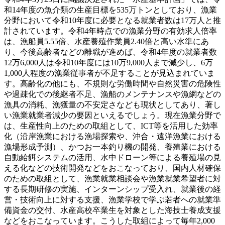
和14年度の魚介類の生産目標を535万トンとしており、漁業
分野において令和10年度に必要となる就業者数は17万人と推
計されています。令和4年時点での漁業分野の有効求人倍率
は、漁船員5.55倍、水産養殖作業員2.40倍と高い水準にあ
り、今後高齢者などの離職が進めば、令和4年度の就業者数
12万6,000人は令和10年度には10万9,000人まで減少し、6万
1,000人程度の漁業従事者が不足することが見込まれていま
す。高齢化の他にも、不規則な労働時間や自然災害の危険性
や過疎化での後継者不足、漁船のメンテナンスや漁網などの
漁具の消耗、漁獲量の不安定さなども現状としてあり、著し
い漁業就業者減少の要因といえるでしょう。現在漁業分野で
は、生産性向上のための取組として、ICT等を活用した効率
化（沿岸漁業における漁場探索や、沖合・遠洋漁業における
漁場形成予測）、かつお一本釣り機の開発、養殖業における
自動給餌システムの活用、水中ドローン等による養殖場の見
える化などの技術開発などをおこなっており、国内人材確保
のための取組として、漁業就業相談会や漁業就業希望者に対
する長期研修の実施、インターンシップ受入れ、就業後の経
営・技術向上に対する支援、漁業学校で学ぶ若者への就業準
備資金の交付、水産高校卒業生を対象とした海技士養成支援
などをおこなっています。こうした取組によって毎年2,000