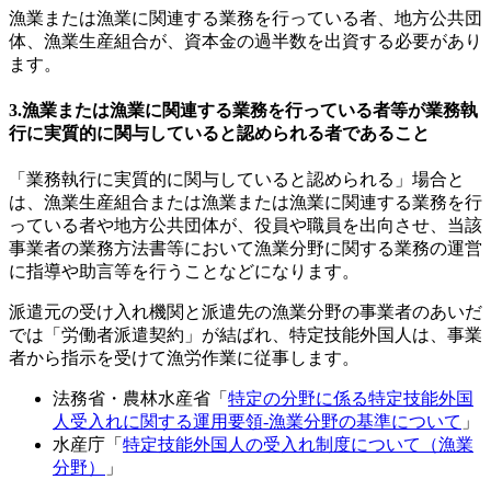
漁業または漁業に関連する業務を行っている者、地方公共団
体、漁業生産組合が、資本金の過半数を出資する必要があり
ます。
3.漁業または漁業に関連する業務を行っている者等が業務執
行に実質的に関与していると認められる者であること
「業務執行に実質的に関与していると認められる」場合と
は、漁業生産組合または漁業または漁業に関連する業務を行
っている者や地方公共団体が、役員や職員を出向させ、当該
事業者の業務方法書等において漁業分野に関する業務の運営
に指導や助言等を行うことなどになります。
派遣元の受け入れ機関と派遣先の漁業分野の事業者のあいだ
では「労働者派遣契約」が結ばれ、特定技能外国人は、事業
者から指示を受けて漁労作業に従事します。
法務省・農林水産省「
特定の分野に係る特定技能外国
人受入れに関する運用要領-漁業分野の基準について
」
水産庁「
特定技能外国人の受入れ制度について（漁業
分野）
」