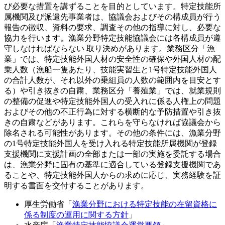
び必要な措置を講ずることを目的としています。特定技能所
属機関及び派遣先事業者は、協議会およびその構成員が行う
報告の徴収、資料の要求、調査その他の指導に対し、必要な
協力を行います。漁業分野特定技能協議会には各構成員が遵
守しなければならない 取り決めがあります。業務区分「漁
業」では、特定技能外国人材の安全性の確保や外国人材の配
乗人数（漁船一隻あたり、技能実習生と1号特定技能外国人
の合計人数が、それ以外の乗組員の人数の範囲内を目安とす
る）や引き抜きの自粛、業務区分「養殖業」では、就業規則
の整備の促進や特定技能外国人の受入れに係る人権上の問題
およびその他の不正行為に対する横断的な予防措置や引き抜
きの自粛などがあります。これらを守らなければ協議会から
除名される可能性があります。その他の条件には、漁業分野
の1号特定技能外国人を受け入れる特定技能所属機関が登録
支援機関に支援計画の全部または一部の実施を委託する場合
は、漁業分野に固有の基準に適合している登録支援機関であ
ることや、特定技能外国人からの求めに応じ、実務経験を証
明する書面を交付することがあります。
厚生労働省「
漁業分野における特定技能の在留資格に
係る制度の運用に関する方針
」