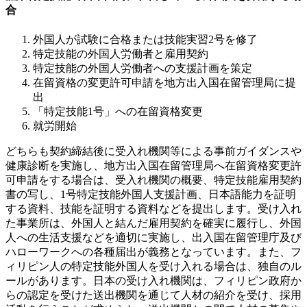
合
外国人が試験に合格または技能実習2号を修了
特定技能の外国人労働者と雇用契約
特定技能の外国人労働者への支援計画を策定
在留資格の変更許可申請を地方出入国在留管理局に提
出
「特定技能1号」への在留資格変更
就労開始
どちらも契約締結後に受入れ機関等による事前ガイダンスや
健康診断を実施し、地方出入国在留管理局へ在留資格変更許
可申請をする場合は、受入れ機関の概要、特定技能雇用契約
書の写し、1号特定技能外国人支援計画、日本語能力を証明
する資料、技能を証明する資料などを提出します。受け入れ
た事業所は、外国人と結んだ雇用契約を確実に履行し、外国
人への生活支援などを適切に実施し、出入国在留管理庁及び
ハローワークへの各種届出が義務となっています。また、フ
ィリピン人の特定技能外国人を受け入れる場合は、独自のル
ールがあります。日本の受け入れ機関は、フィリピン政府か
らの認定を受けた送出機関を通じて人材の紹介を受け、採用