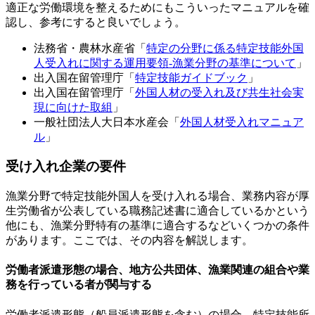
適正な労働環境を整えるためにもこういったマニュアルを確
認し、参考にすると良いでしょう。
法務省・農林水産省「
特定の分野に係る特定技能外国
人受入れに関する運用要領-漁業分野の基準について
」
出入国在留管理庁「
特定技能ガイドブック
」
出入国在留管理庁「
外国人材の受入れ及び共生社会実
現に向けた取組
」
一般社団法人大日本水産会「
外国人材受入れマニュア
ル
」
受け入れ企業の要件
漁業分野で特定技能外国人を受け入れる場合、業務内容が厚
生労働省が公表している職務記述書に適合しているかという
他にも、漁業分野特有の基準に適合するなどいくつかの条件
があります。ここでは、その内容を解説します。
労働者派遣形態の場合、地方公共団体、漁業関連の組合や業
務を行っている者が関与する
労働者派遣形態（船員派遣形態を含む）の場合、特定技能所