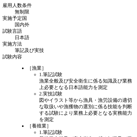
雇用人数条件
無制限
実施予定国
国内外
試験言語
日本語
実施方法
筆記及び実技
試験内容
［漁業］
1.筆記試験
漁業全般及び安全衛生に係る知識及び業務
上必要となる日本語能力を測定
2.実技試験
図やイラスト等から漁具・漁労設備の適切
な取扱いや漁獲物の選別に係る技能を判断
する試験により業務上必要となる実務能力
を測定
［養殖業］
1.筆記試験