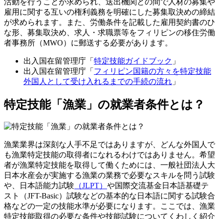
活動を行うことが求められ、送出機関との間で人材の募集や
雇用に関する互いの権利義務を明確にした募集取決めの締結
が求められます。また、労働条件を記載した雇用契約書のひ
な形、募集取決め、求人・求職票等をフィリピンの移住労働
者事務所（MWO）に郵送する必要があります。
出入国在留管理庁「
特定技能ガイドブック
」
出入国在留管理庁「
フィリピン国籍の方々を特定技能
外国人として受け入れるまでの手続の流れ
」
特定技能「漁業」の就業者条件とは？
漁業業界は深刻な人手不足ではありますが、どんな外国人で
も漁業特定技能の取得者になれるわけではありません。希望
者が漁業特定技能を取得して働くためには、一般社団法人大
日本水産会が実施する漁業の業務で必要なスキルを問う試験
や、日本語能力試験
（JLPT）
や国際交流基金日本語基礎テ
スト（JFT-Basic）試験などの基本的な日本語に関する試験合
格などの一定の技能水準が必要になります。ここでは、漁業
特定技能取得の必要な条件や技能試験についてくわしく紹介