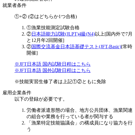
就業者条件
①+② (②はどちらか1つ合格)
①漁業技能測定試験合格
②
日本語能力試験(JLPT)4級(N4)
以上[国内外で7月
と12月年2回開催]
②
国際交流基金日本語基礎テスト(JFT-Basic)
[常時
開催]
※JFT日本語 国内試験日程はこちら
※JFT日本語 国外試験日程はこちら
※技能実習生修了者は上記①②ともに免除
雇用企業条件
以下の登録が必要です。
労働者派遣形態の場合、地方公共団体、漁業関連
の組合や業務を行っている者が関与する
「漁業特定技能協議会」の構成員になり協力を行
う