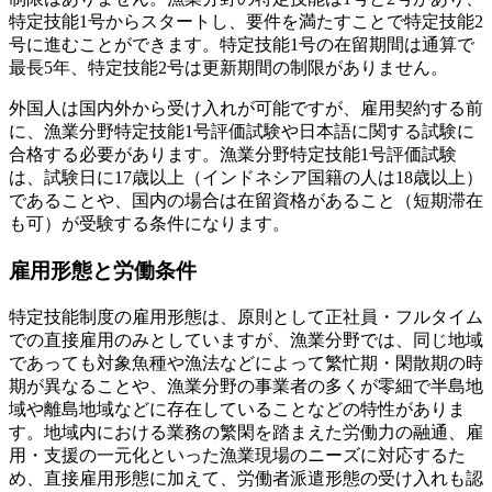
特定技能1号からスタートし、要件を満たすことで特定技能2
号に進むことができます。特定技能1号の在留期間は通算で
最長5年、特定技能2号は更新期間の制限がありません。
外国人は国内外から受け入れが可能ですが、雇用契約する前
に、漁業分野特定技能1号評価試験や日本語に関する試験に
合格する必要があります。漁業分野特定技能1号評価試験
は、試験日に17歳以上（インドネシア国籍の人は18歳以上）
であることや、国内の場合は在留資格があること（短期滞在
も可）が受験する条件になります。
雇用形態と労働条件
特定技能制度の雇用形態は、原則として正社員・フルタイム
での直接雇用のみとしていますが、漁業分野では、同じ地域
であっても対象魚種や漁法などによって繁忙期・閑散期の時
期が異なることや、漁業分野の事業者の多くが零細で半島地
域や離島地域などに存在していることなどの特性がありま
す。地域内における業務の繁閑を踏まえた労働力の融通、雇
用・支援の一元化といった漁業現場のニーズに対応するた
め、直接雇用形態に加えて、労働者派遣形態の受け入れも認