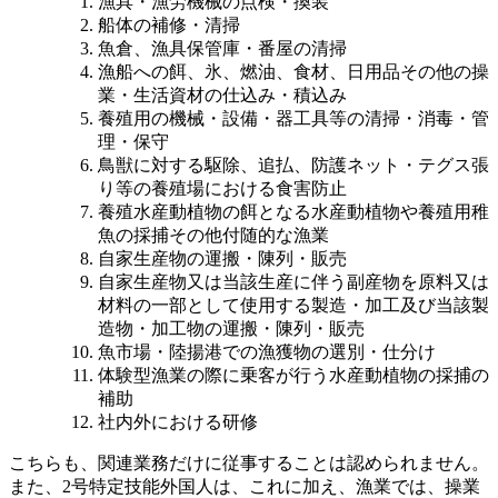
漁具・漁労機械の点検・換装
船体の補修・清掃
魚倉、漁具保管庫・番屋の清掃
漁船への餌、氷、燃油、食材、日用品その他の操
業・生活資材の仕込み・積込み
養殖用の機械・設備・器工具等の清掃・消毒・管
理・保守
鳥獣に対する駆除、追払、防護ネット・テグス張
り等の養殖場における食害防止
養殖水産動植物の餌となる水産動植物や養殖用稚
魚の採捕その他付随的な漁業
自家生産物の運搬・陳列・販売
自家生産物又は当該生産に伴う副産物を原料又は
材料の一部として使用する製造・加工及び当該製
造物・加工物の運搬・陳列・販売
魚市場・陸揚港での漁獲物の選別・仕分け
体験型漁業の際に乗客が行う水産動植物の採捕の
補助
社内外における研修
こちらも、関連業務だけに従事することは認められません。
また、2号特定技能外国人は、これに加え、漁業では、操業