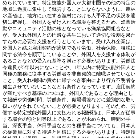
められています。特定技能外国人が大都市圏その他の特定の
地域に過度に集中して就労することにならないように、農林
水産省は、地方に点在する漁村における人手不足の状況を適
切に把握し、外国人を受け入れる環境を整えるため、漁業活
動やコミュニティ活動の核となっている漁業協同組合など
が、受入れ外国人との円滑な共生において適切な役割を果た
すために必要な支援を行うとしています。受け入れ企業は、
外国人と結ぶ雇用契約が適切であり労働、社会保険、租税に
関する法令を順守していることや、外国人を支援する体制が
あることなどの受入れ基準を満たす必要があります。労働法
令違反が5年以内にないことや、1年以内に特定技能外国人と
同種の業務に従事する労働者を非自発的に離職させていない
こと、受入れ機関の責めに帰すべき事由により行方不明者を
発生させていないことなども条件となっています。雇用契約
が満たすべき基準の1つには、外国人であることを理由とし
て報酬や労働時間、労働条件、職場環境などに差別的な取り
扱いがなされていないことが必要となります。そのため、労
働する特定技能外国人に支払われる報酬額は、日本人が従事
する場合の額と同等以上であることが求められ、時間外手
当、深夜手当、休日手当などの各種手当についても、日本人
の従業員に対する待遇と同様にする必要があります。特定技