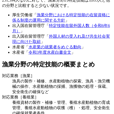
251,594人なのに対して、漁業分野の特定技能は3,035人と他
の分野と比較すると少ない状況です。
厚生労働省「
漁業分野における特定技能の在留資格に
係る制度の運用に関する方針
」
出入国在留管理庁「
特定技能在留外国人数（令和6年6
月）
」
出入国在留管理庁「
外国人材の受入れ及び共生社会実
現に向けた取組
」
水産省「
水産業の就業者をめぐる動向
」
水産省「
令和3年度水産白書全文
」
漁業分野の特定技能の概要まとめ
対応業務［漁業］
漁具の製作・補修、水産動植物の探索、漁具・漁労機
械の操作、水産動植物の採捕、漁獲物の処理・保蔵、
安全衛生の確保など
対応業務［養殖業］
養殖資材の製作・補修・管理、養殖水産動植物の育成
管理、養殖水産動植物の収獲（穫）・処理、安全衛生
の確保就業者条件