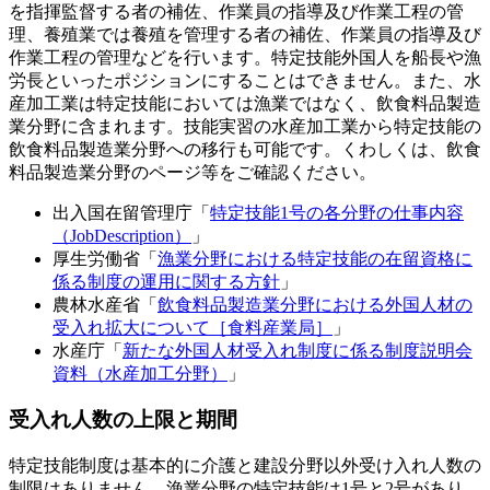
を指揮監督する者の補佐、作業員の指導及び作業工程の管
理、養殖業では養殖を管理する者の補佐、作業員の指導及び
作業工程の管理などを行います。特定技能外国人を船長や漁
労長といったポジションにすることはできません。また、水
産加工業は特定技能においては漁業ではなく、飲食料品製造
業分野に含まれます。技能実習の水産加工業から特定技能の
飲食料品製造業分野への移行も可能です。くわしくは、飲食
料品製造業分野のページ等をご確認ください。
出入国在留管理庁「
特定技能1号の各分野の仕事内容
（JobDescription）
」
厚生労働省「
漁業分野における特定技能の在留資格に
係る制度の運用に関する方針
」
農林水産省「
飲食料品製造業分野における外国人材の
受入れ拡大について［食料産業局］
」
水産庁「
新たな外国人材受入れ制度に係る制度説明会
資料（水産加工分野）
」
受入れ人数の上限と期間
特定技能制度は基本的に介護と建設分野以外受け入れ人数の
制限はありません。漁業分野の特定技能は1号と2号があり、