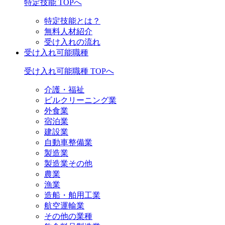
特定技能 TOPへ
特定技能とは？
無料人材紹介
受け入れの流れ
受け入れ可能職種
受け入れ可能職種 TOPへ
介護・福祉
ビルクリーニング業
外食業
宿泊業
建設業
自動車整備業
製造業
製造業その他
農業
漁業
造船・舶用工業
航空運輸業
その他の業種