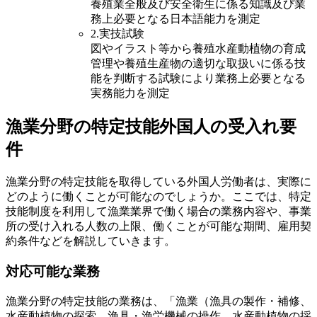
養殖業全般及び安全衛生に係る知識及び業
務上必要となる日本語能力を測定
2.実技試験
図やイラスト等から養殖水産動植物の育成
管理や養殖生産物の適切な取扱いに係る技
能を判断する試験により業務上必要となる
実務能力を測定
漁業分野の特定技能外国人の受入れ要
件
漁業分野の特定技能を取得している外国人労働者は、実際に
どのように働くことが可能なのでしょうか。ここでは、特定
技能制度を利用して漁業業界で働く場合の業務内容や、事業
所の受け入れる人数の上限、働くことが可能な期間、雇用契
約条件などを解説していきます。
対応可能な業務
漁業分野の特定技能の業務は、「漁業（漁具の製作・補修、
水産動植物の探索、漁具・漁労機械の操作、水産動植物の採