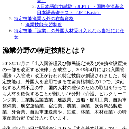
業）
2.日本語能力試験（JLPT）・国際交流基金
日本語基礎テスト（JFT-Basic）
特定技能漁業以外の在留資格
漁業技能実習制度
特定技能「漁業」の外国人材受け入れなら当社にお任
せ
漁業分野の特定技能とは？
2018年12月に「出入国管理及び難民認定法及び法務省設置法
の一部を改正する法律」が成立し、2019年4月には出入国管
理法（入管法）改正が行われ特定技能が創設されました。特
定技能は、外国人を雇用できる在留資格制度の1つで、深刻
化する人材不足の中、国内人材の確保のための取組を行って
も人材を確保することが難しい16分野（介護、ビルクリーニ
ング業、工業製品製造業、建設業、造船・舶用工業、自動車
整備業、航空運輸業、宿泊業、農業、漁業、飲食料品製造
業、外食業、自動車運送業や、鉄道、林業、木材産業）の特
定産業分野で受け入れています。
令和4年3月25日に閣議決定された「水産基本計画」では、令