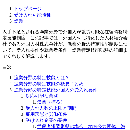
トップページ
受け入れ可能職種
漁業
人手不足とされる漁業分野で外国人が就労可能な在留資格特
定技能制度。この記事では、外国人材に特化した人材紹介会
社である外国人材株式会社が、漁業分野の特定技能制度につ
いて、受入れ要件や就業者条件、漁業特定技能試験の詳細ま
でくわしく解説します。
目次
漁業分野の特定技能とは？
漁業分野の特定技能の概要まとめ
漁業分野の特定技能外国人の受入れ要件
対応可能な業務
漁業（捕る）
受入れ人数の上限と期間
雇用形態と労働条件
受け入れ企業の要件
労働者派遣形態の場合、地方公共団体、漁