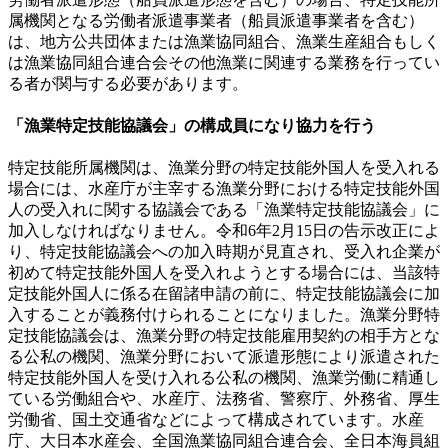
属機関となる労働者派遣事業者（船員派遣事業者を含む）
は、地方公共団体または漁業協同組合、漁業生産組合もしく
は漁業協同組合連合会その他漁業に関連する業務を行ってい
る者が関与する必要があります。
「漁業特定技能協議会」の構成員になり協力を行う
特定技能所属機関は、漁業分野の特定技能外国人を受入れる
場合には、水産庁が主宰する漁業分野における特定技能外国
人の受入れに関する協議会である「漁業特定技能協議会」に
加入しなければなりません。令和6年2月15日の告示改正によ
り、特定技能協議会への加入時期が見直され、受入れ企業が
初めて特定技能外国人を受入れようとする場合には、当該特
定技能外国人に係る在留諸申請の前に、特定技能協議会に加
入することが義務付けられることになりました。漁業分野特
定技能協議会は、漁業分野の特定技能雇用契約の相手方とな
る公私の機関、漁業分野において派遣形態により派遣された
特定技能外国人を受け入れる公私の機関、漁業労働に精通し
ている労働組合や、水産庁、法務省、警察庁、外務省、厚生
労働省、国土交通省などによって構成されています。水産
庁、大日本水産会、全国漁業協同組合連合会、全日本海員組