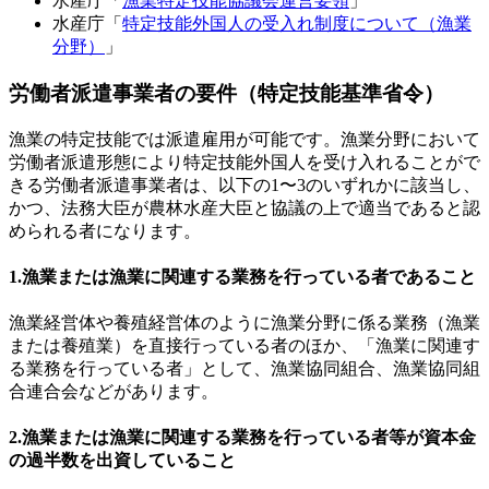
水産庁「
漁業特定技能協議会運営要領
」
水産庁「
特定技能外国人の受入れ制度について（漁業
分野）
」
労働者派遣事業者の要件（特定技能基準省令）
漁業の特定技能では派遣雇用が可能です。漁業分野において
労働者派遣形態により特定技能外国人を受け入れることがで
きる労働者派遣事業者は、以下の1〜3のいずれかに該当し、
かつ、法務大臣が農林水産大臣と協議の上で適当であると認
められる者になります。
1.漁業または漁業に関連する業務を行っている者であること
漁業経営体や養殖経営体のように漁業分野に係る業務（漁業
または養殖業）を直接行っている者のほか、「漁業に関連す
る業務を行っている者」として、漁業協同組合、漁業協同組
合連合会などがあります。
2.漁業または漁業に関連する業務を行っている者等が資本金
の過半数を出資していること