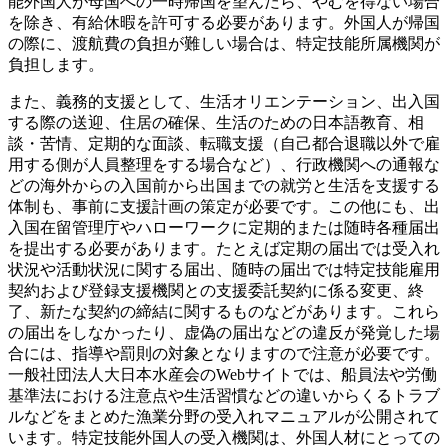
能外国人が母国への一時帰国を望んだら、やむを得ない場合
を除き、有給休暇を許可する必要があります。外国人が帰国
の際に、渡航費の負担が難しい場合は、特定技能所属機関が
負担します。
また、義務的支援として、生活オリエンテーション、出入国
する際の送迎、住居の確保、生活のための日本語教育、相
談・苦情、定期的な面談、転職支援（自己都合退職以外で雇
用する側が人員整理をする場合など）、行政機関への通報な
どの海外からの入国前から出国までの就労と生活を支援する
体制も、事前に支援計画の策定が必要です。この他にも、出
入国在留管理庁やハローワークに定期的または随時各種届出
を提出する必要があります。たとえば定期の届出では受入れ
状況や活動状況に関する届出、随時の届出では特定技能雇用
契約および登録支援機関との支援委託契約に係る変更、終
了、新たな契約の締結に関するものなどがあります。これら
の届出をしなかったり、虚偽の届出などの違反が発覚した場
合には、指導や罰則の対象となりますので注意が必要です。
一般社団法人大日本水産会のWebサイトでは、船員法や労働
基準法における注意点や生活習慣などの違いからくるトラブ
ルなどをまとめた漁業分野の受入れマニュアルが公開されて
います。特定技能外国人の受入機関は、外国人材にとっての