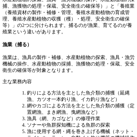
捕、漁獲物の処理・保蔵、安全衛生の確保等）」と「養殖業
（養殖資材の製作・補修・管理、養殖水産動植物の育成管
理、養殖水産動植物の収獲（穫）・処理、安全衛生の確保
等）」の2つに分けられます。捕るのが漁業、育てるのが養
殖業という違いがあります。
漁業（捕る）
漁業は、漁具の製作・補修、水産動植物の探索、漁具・漁労
機械の操作、水産動植物の採捕、漁獲物の処理・保蔵、安全
衛生の確保等が対象となります。
主な業務内容
釣りによる方法を主とした魚介類の捕獲（延縄
漁、カツオ一本釣り漁、イカ釣り漁など）
網やカゴによる方法を主とした魚介類の捕獲（定
置網漁、まき網漁、曳網漁など）
漁具（網、カゴなど）の修理作業
ソナーや魚群探知機による魚群の探索
漁に使用する網・縄を巻き上げる機械（ネット・