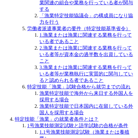
業関連の組合や業務を行っている者が関与
する
「漁業特定技能協議会」の構成員になり協
力を行う
労働者派遣事業者の要件（特定技能基準省令）
1.漁業または漁業に関連する業務を行って
いる者であること
2.漁業または漁業に関連する業務を行って
いる者等が資本金の過半数を出資している
こと
3.漁業または漁業に関連する業務を行って
いる者等が業務執行に実質的に関与してい
ると認められる者であること
特定技能「漁業」試験合格から就労までの流れ
漁業特定技能で海外から来日する外国人を
採用する場合
漁業特定技能で日本国内に在留している外
国人を採用する場合
特定技能「漁業」の就業者条件とは？
1号漁業技能測定試験と語学試験の合格が条件
1.1号漁業技能測定試験（漁業または養殖