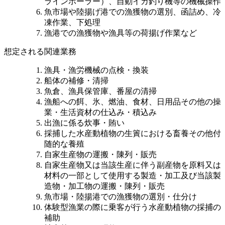
ラインホーラー）、自動イカ釣り機等の機械操作
魚市場や陸揚げ港での漁獲物の選別、函詰め、冷
凍作業、下処理
漁港での漁獲物や漁具等の荷揚げ作業など
想定される関連業務
漁具・漁労機械の点検・換装
船体の補修・清掃
魚倉、漁具保管庫、番屋の清掃
漁船への餌、氷、燃油、食材、日用品その他の操
業・生活資材の仕込み・積込み
出漁に係る炊事・賄い
採捕した水産動植物の生簀における畜養その他付
随的な養殖
自家生産物の運搬・陳列・販売
自家生産物又は当該生産に伴う副産物を原料又は
材料の一部として使用する製造・加工及び当該製
造物・加工物の運搬・陳列・販売
魚市場・陸揚港での漁獲物の選別・仕分け
体験型漁業の際に乗客が行う水産動植物の採捕の
補助