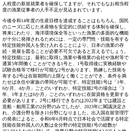
人程度の新規就業者を確保してますが、それでもなお相当程
度の漁業従事者の人手不足が見込まれています。
今後令和14年度の生産目標を達成することはもちろん、国民
のニーズに応じた水産物を安定的に供給する体制を確保し、
将来にわたり、海洋環境保全等といった漁業の多面的な機能
が十分に発揮されるためには、一定の専門性・技能を有する
特定技能外国人を受け入れることにより、日本の漁業の存
続・発展を図ることが必要不可欠であると言えるでしょう。
特定技能には、最初に取得し漁業や養殖業の会社や漁村等で
通算5年間働くことができる1号と、1号取得後に実務経験や
試験合格等で移行が可能な2号があります。熟練した技術を
有する2号は在留期間の上限なく働くことができ、条件を満
たせば永住や家族の帯同が可能です。特定技能1号は「1年、
6か月、4か月」ごとのいずれか、特定技能2号の場合は「3
年、1年または6か月」ごとのいずれかに在留資格を更新する
必要があります。2号に移行できるのは2022年までは建設と
造船・舶用工業の2分野のみでしたが、2023年に閣議決定さ
れ、介護分野を除き11分野になりました。出入国在留管理庁
の発表によると、令和6年6月時点で日本社会で活躍する特定
技能在留外国人の人数は全分野の特定技能1号の総数が