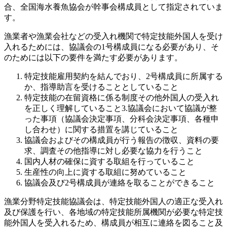
合、全国海水養魚協会が幹事会構成員として指定されていま
す。
漁業者や漁業会社などの受入れ機関で特定技能外国人を受け
入れるためには、協議会の1号構成員になる必要があり、そ
のためには以下の要件を満たす必要があります。
特定技能雇用契約を結んでおり、2号構成員に所属する
か、指導助言を受けることとしていること
特定技能の在留資格に係る制度その他外国人の受入れ
を正しく理解していること3.協議会において協議が整
った事項（協議会決定事項、分科会決定事項、各種申
し合わせ）に関する措置を講じていること
協議会およびその構成員が行う報告の徴収、資料の要
求、調査その他指導に対し必要な協力を行うこと
国内人材の確保に資する取組を行っていること
生産性の向上に資する取組に努めていること
協議会及び2号構成員が連絡を取ることができること
漁業分野特定技能協議会は、特定技能外国人の適正な受入れ
及び保護を行い、各地域の特定技能所属機関が必要な特定技
能外国人を受入れるため、構成員が相互に連絡を図ること及