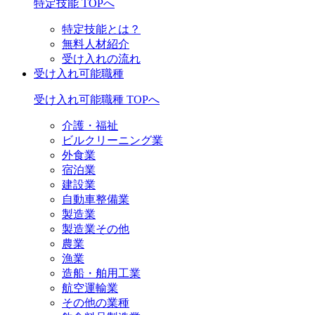
特定技能 TOPへ
特定技能とは？
無料人材紹介
受け入れの流れ
受け入れ可能職種
受け入れ可能職種 TOPへ
介護・福祉
ビルクリーニング業
外食業
宿泊業
建設業
自動車整備業
製造業
製造業その他
農業
漁業
造船・舶用工業
航空運輸業
その他の業種