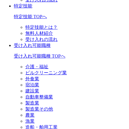
特定技能
特定技能 TOPへ
特定技能とは？
無料人材紹介
受け入れの流れ
受け入れ可能職種
受け入れ可能職種 TOPへ
介護・福祉
ビルクリーニング業
外食業
宿泊業
建設業
自動車整備業
製造業
製造業その他
農業
漁業
造船・舶用工業