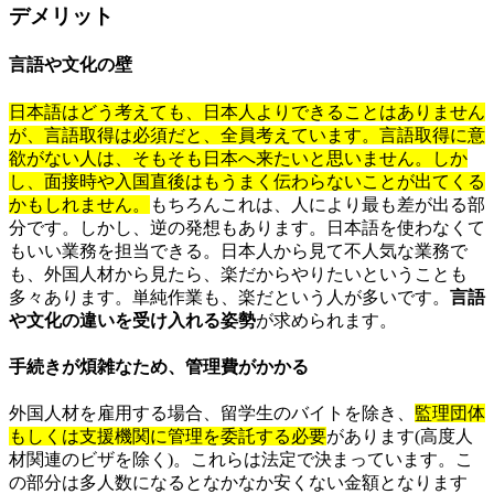
デメリット
言語や文化の壁
日本語はどう考えても、日本人よりできることはありません
が、言語取得は必須だと、全員考えています。言語取得に意
欲がない人は、そもそも日本へ来たいと思いません。しか
し、面接時や入国直後はもうまく伝わらないことが出てくる
かもしれません。
もちろんこれは、人により最も差が出る部
分です。しかし、逆の発想もあります。日本語を使わなくて
もいい業務を担当できる。日本人から見て不人気な業務で
も、外国人材から見たら、楽だからやりたいということも
多々あります。単純作業も、楽だという人が多いです。
言語
や文化の違いを受け入れる姿勢
が求められます。
手続きが煩雑なため、管理費がかかる
外国人材を雇用する場合、留学生のバイトを除き、
監理団体
もしくは支援機関に管理を委託する必要
があります(高度人
材関連のビザを除く)。これらは法定で決まっています。こ
の部分は多人数になるとなかなか安くない金額となります