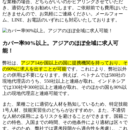
な業種の場合、どちらがいいのかヒアリングさせていただ
き、適切な方をお勧めいたします。ご依頼前でも費用はいた
だきませんので、お気軽にご連絡ください。メールフォー
ム、LINE、お電話のいずれにも対応いたしております。
カバー率90%以上。アジアのほぼ全域に求人可
能！
弊社は、
アジア14か国以上の国に提携機関を持っており、そ
の90%に求人を出すことが可能
です。これにより、弊社以外
との併用は不要になります。例えば、ベトナムでは580社の
現地代理店のうち、550社以上と連絡が取れ、インドネシア
では330社中300社以上と連絡が取れ、そのほかの国も90%以
上の現地代理店と連絡可能です。
また、業種ごとに適切な人材を熟知しているため、特定技能
1号人材、技能実習生のどちらがおすすめか、また、不適切
な人材の採用によるリスクを避けることができます。国籍ご
との特色、入国までの時間、その他条件により適材は区々で
す。そのため、弊社では選考段階から適合性を考慮し、これ