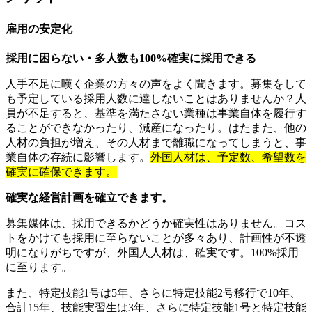
雇用の安定化
採用に困らない・多人数も100%確実に採用できる
人手不足に嘆く企業の方々の声をよく聞きます。募集をして
も予定している採用人数に達しないことはありませんか？人
員が不足すると、基準を満たさない業種は事業自体を履行す
ることができなかったり、減産になったり。はたまた、他の
人材の負担が増え、その人材まで離職になってしまうと、事
業自体の存続に影響します。
外国人材は、予定数、希望数を
確実に確保できます。
確実な経営計画を確立できます。
募集媒体は、採用できるかどうか確実性はありません。コス
トをかけても採用に至らないことが多々あり、計画性が不透
明になりがちですが、外国人人材は、確実です。100%採用
に至ります。
また、特定技能1号は5年、さらに特定技能2号移行で10年、
合計15年、技能実習生は3年、さらに特定技能1号と特定技能