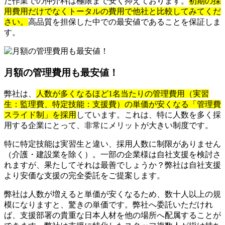
た作業での仲介料は極限まで安く抑えております。
初期の採
用費用だけでなくトータルの費用で他社と比較してみてくだ
さい。
高品質を担保した中での最安値であることを保証しま
す。
月額の管理費用も最安値！
弊社は、
人数が多くなるほど1名当たりの管理費用（実習
生：監理費、特定技能：支援費）の単価が安くなる「管理費
スライド制」を採用
しています。これは、特に人数を多く採
用する企業にとって、非常にメリットが大きい制度です。
特に特定技能は実習生と違い、採用人数に制限がありません
（介護・建設業を除く）。一部の企業様は自社支援を検討さ
れますが、果たしてそれは最善でしょうか？弊社は自社支援
より安価な支援の完全委託をご提案します。
弊社は人数が増えると単価が安くなるため、数十人以上の規
模になりますと、驚きの単価です。弊社へ委託いただけれ
ば、支援部署の貴重な日本人材を他の場所へ配属することが