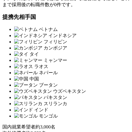
まで採用後の転職件数が0件です。
提携先相手国
ベトナム
インドネシア
フィリピン
カンボジア
タイ
ミャンマー
ラオス
ネパール
中国
ブータン
ウズベキスタン
パキスタン
スリランカ
インド
モンゴル
国内就業希望者
約3,000名