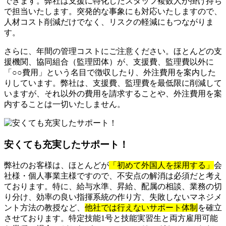
できます。弊社は支援に特化したスタッフ複数人が掛け持ち
で担当いたします。突発的な事象にも対応いたしますので、
人材コスト削減だけでなく、リスクの軽減にもつながりま
す。
さらに、年間の管理コストにご注意ください。ほとんどの支
援機関、協同組合（監理団体）が、支援費、監理費以外に
「○○費用」という名目で徴収したり、外注費用を案内した
りしています。弊社は、支援費、監理費を最低限に削減して
いますが、それ以外の費用を請求することや、外注費用を案
内することは一切いたしません。
安くても充実したサポート！
弊社のお客様は、ほとんどが
「初めて外国人を採用する」
会
社様・個人事業主様ですので、不安点の解消は必須だと考え
ております。特に、給与水準、昇給、配属の相談、業務の切
り分け、効率の良い指揮系統の作り方、失敗しないマネジメ
ント方法の教授など、
他社では行えないサポート体制
を確立
させております。特定技能1号と技能実習生と両方雇用可能