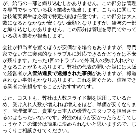
が、給与の一部と織り込むしかありません。この部分は管理
を専門でやっている我々業者が担当します。こちらに関して
は技能実習生は必須で特定技能は任意です。この部分は大人
数になるとなかなか安くない金額となりますが、給与の一部
と織り込むしかありません。この部分は管理を専門でやって
いる我々業者が担当します。
会社が担当者を置くほうが安価なる場合もありますが、専門
家でない方に突発的なトラブルに対応できるかどうかは不安
が残ります。たった1回のトラブルで外国人の受け入れがで
きなることが多々あります。弊社の代表の聞いた話には大阪
で経営者が
入管法違反で逮捕された事例
がありますが、報道
されない事例もかなりあります。これを防ぐため、信頼でき
る業者に依頼をすることがおすすめです。
また、コストも、弊社は人数スライド制を採用しているた
め、受け入れ人数が増えれば増えるほど、単価が安くなりま
す。管理部署に、貴重な日本人の優秀なスタッフを担当させ
るのはもったいないです。外注のほうが安かったらどうでし
ょうか？この部分は簡単に決められないと思いますので、じ
っくりご相談させてください。