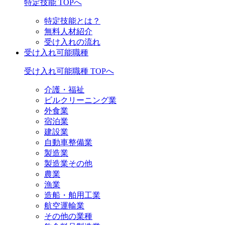
特定技能 TOPへ
特定技能とは？
無料人材紹介
受け入れの流れ
受け入れ可能職種
受け入れ可能職種 TOPへ
介護・福祉
ビルクリーニング業
外食業
宿泊業
建設業
自動車整備業
製造業
製造業その他
農業
漁業
造船・舶用工業
航空運輸業
その他の業種