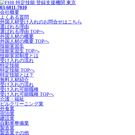
03-6811-7010
会社概要
よくある質問
外国人材受け入れの
お問合せ
はこちら
選ばれる理由
選ばれる理由 TOPへ
外国人材の概要
外国人材の概要 TOPへ
技能実習生
技能実習生 TOPへ
技能実習制度とは
受け入れの流れ
特定技能
特定技能 TOPへ
特定技能とは？
無料人材紹介
受け入れの流れ
受け入れ可能職種
受け入れ可能職種 TOPへ
介護・福祉
ビルクリーニング業
外食業
宿泊業
建設業
自動車整備業
製造業
製造業その他