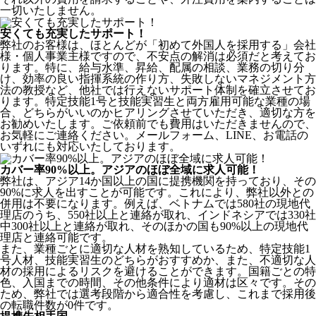
一切いたしません。
安くても充実したサポート！
弊社のお客様は、ほとんどが
「初めて外国人を採用する」
会社
様・個人事業主様ですので、不安点の解消は必須だと考えてお
ります。特に、給与水準、昇給、配属の相談、業務の切り分
け、効率の良い指揮系統の作り方、失敗しないマネジメント方
法の教授など、
他社では行えないサポート体制
を確立させてお
ります。特定技能1号と技能実習生と両方雇用可能な業種の場
合、どちらがいいのかヒアリングさせていただき、適切な方を
お勧めいたします。ご依頼前でも費用はいただきませんので、
お気軽にご連絡ください。メールフォーム、LINE、お電話の
いずれにも対応いたしております。
カバー率90%以上。アジアのほぼ全域に求人可能！
弊社は、
アジア14か国以上の国に提携機関を持っており、その
90%に求人を出すことが可能
です。これにより、弊社以外との
併用は不要になります。例えば、ベトナムでは580社の現地代
理店のうち、550社以上と連絡が取れ、インドネシアでは330社
中300社以上と連絡が取れ、そのほかの国も90%以上の現地代
理店と連絡可能です。
また、業種ごとに適切な人材を熟知しているため、特定技能1
号人材、技能実習生のどちらがおすすめか、また、不適切な人
材の採用によるリスクを避けることができます。国籍ごとの特
色、入国までの時間、その他条件により適材は区々です。その
ため、弊社では選考段階から適合性を考慮し、これまで採用後
の転職件数が0件です。