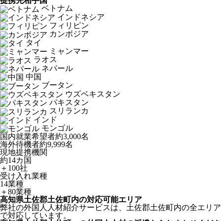
提携先相手国
ベトナム
インドネシア
フィリピン
カンボジア
タイ
ミャンマー
ラオス
ネパール
中国
ブータン
ウズベキスタン
パキスタン
スリランカ
インド
モンゴル
国内就業希望者
約3,000名
海外待機者
約9,999名
現地提携機関
約14カ国
＋100社
受け入れ業種
14業種
＋80業種
高知県土佐郡土佐町内の対応可能エリア
弊社の外国人人材紹介サービスは、土佐郡土佐町内の全エリア
で対応しています。