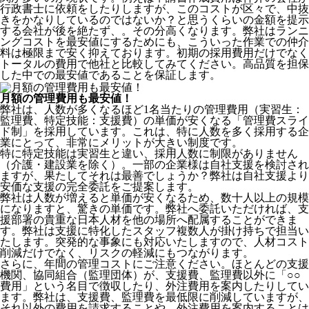
行政書士に依頼をしたりしますが、このコストが区々で、中抜
きをかなりしているのではないか？と思うくらいの金額を提示
する会社が後を絶たず、。その分高くなります。弊社はランニ
ングコストを最安値にするためにも、こういった作業での仲介
料は極限まで安く抑えております。
初期の採用費用だけでなく
トータルの費用で他社と比較してみてください。
高品質を担保
した中での最安値であることを保証します。
月額の管理費用も最安値！
弊社は、
人数が多くなるほど1名当たりの管理費用（実習生：
監理費、特定技能：支援費）の単価が安くなる「管理費スライ
ド制」を採用
しています。これは、特に人数を多く採用する企
業にとって、非常にメリットが大きい制度です。
特に特定技能は実習生と違い、採用人数に制限がありません
（介護・建設業を除く）。一部の企業様は自社支援を検討され
ますが、果たしてそれは最善でしょうか？弊社は自社支援より
安価な支援の完全委託をご提案します。
弊社は人数が増えると単価が安くなるため、数十人以上の規模
になりますと、驚きの単価です。弊社へ委託いただければ、支
援部署の貴重な日本人材を他の場所へ配属することができま
す。弊社は支援に特化したスタッフ複数人が掛け持ちで担当い
たします。突発的な事象にも対応いたしますので、人材コスト
削減だけでなく、リスクの軽減にもつながります。
さらに、年間の管理コストにご注意ください。ほとんどの支援
機関、協同組合（監理団体）が、支援費、監理費以外に「○○
費用」という名目で徴収したり、外注費用を案内したりしてい
ます。弊社は、支援費、監理費を最低限に削減していますが、
それ以外の費用を請求することや、外注費用を案内することは