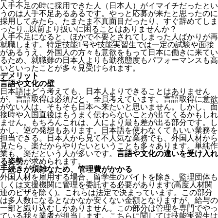
人手不足の時に採用できた人（日本人）がイマイチだったとい
うのは人手不足あるあるです。やっと応募が来たと思ったのに
採用してみたら、たまたま不真面目だったり、すぐ辞めてしま
ったり...以前より扱いに困ることはありませんか？
人手不足になると、ほかで不要とされてしまった人ばかりが再
就職します。特定技能1号や技能実習生では一定の試験や面接
があるうえ、外国人の方々も意欲をもって日本に働きに来てい
るため、就職難の日本人よりも勤務態度もパフォーマンスも高
いといったことが多々見受けられます。
デメリット
言語や文化の壁
日本語はどう考えても、日本人よりできることはありません
が、言語取得は必須だと、全員考えています。言語取得に意欲
がない人は、そもそも日本へ来たいと思いません。しかし、面
接時や入国直後はもうまく伝わらないことが出てくるかもしれ
ません。
もちろんこれは、人により最も差が出る部分です。し
かし、逆の発想もあります。日本語を使わなくてもいい業務を
担当できる。日本人から見て不人気な業務でも、外国人材から
見たら、楽だからやりたいということも多々あります。単純作
業も、楽だという人が多いです。
言語や文化の違いを受け入れ
る姿勢
が求められます。
手続きが煩雑なため、管理費がかかる
外国人材を雇用する場合、留学生のバイトを除き、
監理団体も
しくは支援機関に管理を委託する必要
があります(高度人材関
連のビザを除く)。これらは法定で決まっています。この部分
は多人数になるとなかなか安くない金額となりますが、給与の
一部と織り込むしかありません。この部分は管理を専門でやっ
ている我々業者が担当します。こちらに関しては技能実習生は