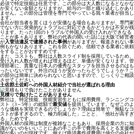
必須で特定技能は任意です。この部分は大人数になるとなかな
か安くない金額となりますが、給与の一部と織り込むしかあり
ません。この部分は管理を専門でやっている我々業者が担当し
ます。
会社が担当者を置くほうが安価なる場合もありますが、専門家
でない方に突発的なトラブルに対応できるかどうかは不安が残
ります。たった1回のトラブルで外国人の受け入れができなる
ことが多々あります。弊社の代表の聞いた話には大阪で経営者
が
入管法違反で逮捕された事例
がありますが、報道されない事
例もかなりあります。これを防ぐため、信頼できる業者に依頼
をすることがおすすめです。
また、コストも、弊社は人数スライド制を採用しているため、
受け入れ人数が増えれば増えるほど、単価が安くなります。管
理部署に、貴重な日本人の優秀なスタッフを担当させるのはも
ったいないです。外注のほうが安かったらどうでしょうか？こ
の部分は簡単に決められないと思いますので、じっくりご相談
させてください。
土佐郡土佐町への外国人材紹介で当社が選ばれる理由
見積りで負けたことがありません
弊社は、特定技能、技能実習生ともに採用費用、ランニングコ
スト（3～5年）の総額で
最安値
を提供しています。なぜこのよ
うな価格を実現できるのでしょうか？理由は簡単で「無駄なコ
ストが多すぎるので、極力削減した」ことと、
「他社が高すぎ
る」
ためです。
外国人材の採用は制度が複雑なこともあり、採用企業の方に知
識がないのをいいことにあの手この手で費用を高くとる支援機
関が多いのが現状です。例えば申請書作成費用は仲介の会社が