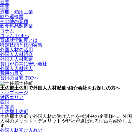
農業
漁業
造船・舶用工業
航空運輸業
その他の業種
飲食料品製造業
コラム
コラム TOPへ
育成就労制度とは
特定技能と技能実習
外国人材の活用
外国人人材紹介
外国人人材派遣
費用が異常に安い会社
外国人人材求人
費用の目安
費用の目安 TOPへ
土佐郡土佐町で外国人人材派遣･紹介会社をお探しの方へ
トップページ
対応エリア
四国
高知県
土佐郡土佐町
土佐郡土佐町で外国人材の受け入れを検討中の企業様へ。外国
人材のメリット・デメリットや弊社が選ばれる理由を紹介しま
す。
外国人材受け入れの