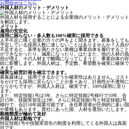
お問合せはこちら
外国人材のメリット・デメリット
外国人材を採用することによる企業側のメリット・デメリット
を解説します。
メリット
雇用の安定化
採用に困らない・多人数も100%確実に採用できる
人手不足に嘆く企業の方々の声をよく聞きます。募集をしても
予定している採用人数に達しないことはありませんか？人員が
不足すると、基準を満たさない業種は事業自体を履行すること
ができなかったり、減産になったり。はたまた、他の人材の負
担が増え、その人材まで離職になってしまうと、事業自体の存
続に影響します。
外国人材は、予定数、希望数を確実に確保で
きます。
確実な経営計画を確立できます。
募集媒体は、採用できるかどうか確実性はありません。コスト
をかけても採用に至らないことが多々あり、計画性が不透明に
なりがちですが、外国人人材は、確実です。100%採用に至り
ます。
また、特定技能1号は5年、さらに特定技能2号移行で10年、合
計15年、技能実習生は3年、さらに特定技能1号と特定技能2号
移行で、合計18年就業可能です。永住希望者が圧倒的に多い国
や業種もあります。貴社にあった国、人材を選別いたします。
勤務態度が極めて良好
外国人材は勤勉です。
特定技能1号や技能実習生の制度を利用してくる外国人は真面
目
です。