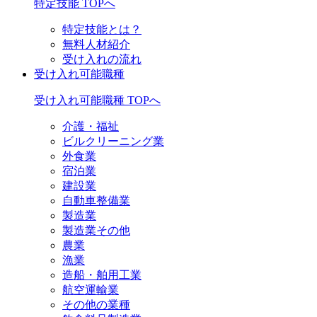
特定技能 TOPへ
特定技能とは？
無料人材紹介
受け入れの流れ
受け入れ可能職種
受け入れ可能職種 TOPへ
介護・福祉
ビルクリーニング業
外食業
宿泊業
建設業
自動車整備業
製造業
製造業その他
農業
漁業
造船・舶用工業
航空運輸業
その他の業種