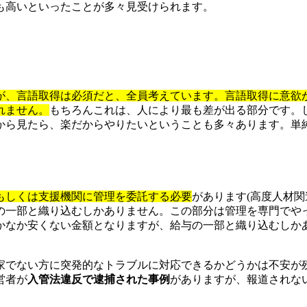
も高いといったことが多々見受けられます。
が、言語取得は必須だと、全員考えています。言語取得に意欲
れません。
もちろんこれは、人により最も差が出る部分です。
から見たら、楽だからやりたいということも多々あります。単
もしくは支援機関に管理を委託する必要
があります(高度人材
の一部と織り込むしかありません。この部分は管理を専門でや
かなか安くない金額となりますが、給与の一部と織り込むしか
家でない方に突発的なトラブルに対応できるかどうかは不安が
営者が
入管法違反で逮捕された事例
がありますが、報道されな