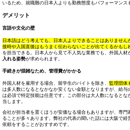
いるため、就職難の日本人よりも勤務態度もパフォーマンス
デメリット
言語や文化の壁
日本語はどう考えても、日本人よりできることはありません
接時や入国直後はもうまく伝わらないことが出てくるかもし
を担当できる。日本人から見て不人気な業務でも、外国人材
入れる姿勢
が求められます。
手続きが煩雑なため、管理費がかかる
外国人材を雇用する場合、留学生のバイトを除き、
監理団体
は多人数になるとなかなか安くない金額となりますが、給与
は必須で特定技能は任意です。この部分は大人数になるとな
当します。
会社が担当者を置くほうが安価なる場合もありますが、専門
ることが多々あります。弊社の代表の聞いた話には大阪で経
依頼をすることがおすすめです。