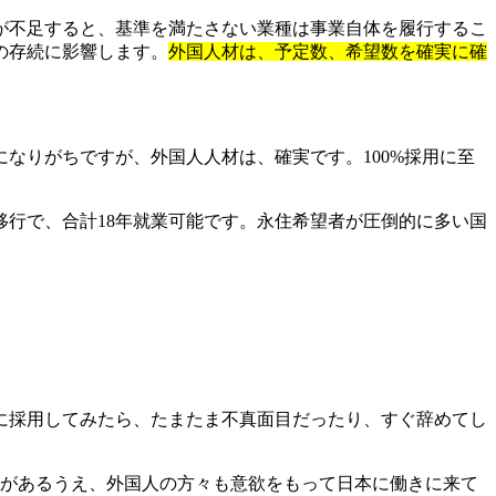
が不足すると、基準を満たさない業種は事業自体を履行するこ
の存続に影響します。
外国人材は、予定数、希望数を確実に確
なりがちですが、外国人人材は、確実です。100%採用に至
号移行で、合計18年就業可能です。永住希望者が圧倒的に多い国
に採用してみたら、たまたま不真面目だったり、すぐ辞めてし
接があるうえ、外国人の方々も意欲をもって日本に働きに来て