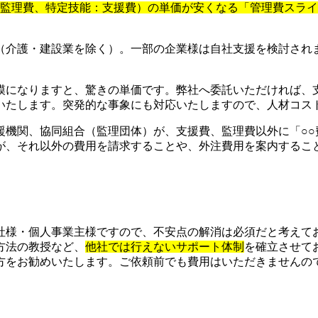
：監理費、特定技能：支援費）の単価が安くなる「管理費スラ
（介護・建設業を除く）。一部の企業様は自社支援を検討され
模になりますと、驚きの単価です。弊社へ委託いただければ、
いたします。突発的な事象にも対応いたしますので、人材コス
援機関、協同組合（監理団体）が、支援費、監理費以外に「○○
が、それ以外の費用を請求することや、外注費用を案内するこ
社様・個人事業主様ですので、不安点の解消は必須だと考えて
方法の教授など、
他社では行えないサポート体制
を確立させて
をお勧めいたします。ご依頼前でも費用はいただきませんので