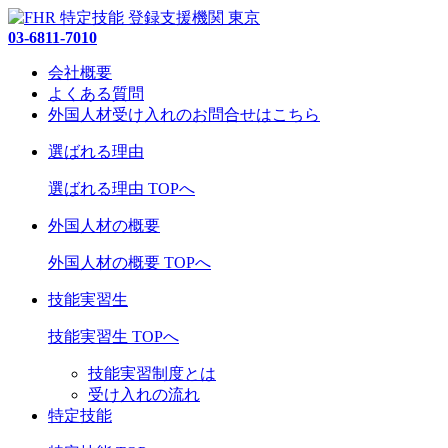
03-6811-7010
会社概要
よくある質問
外国人材受け入れの
お問合せ
はこちら
選ばれる理由
選ばれる理由 TOPへ
外国人材の概要
外国人材の概要 TOPへ
技能実習生
技能実習生 TOPへ
技能実習制度とは
受け入れの流れ
特定技能