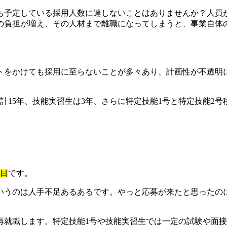
も予定している採用人数に達しないことはありませんか？人員
の負担が増え、その人材まで離職になってしまうと、事業自体
をかけても採用に至らないことが多々あり、計画性が不透明に
合計15年、技能実習生は3年、さらに特定技能1号と特定技能2
。
面目
です。
いうのは人手不足あるあるです。やっと応募が来たと思ったの
再就職します。特定技能1号や技能実習生では一定の試験や面