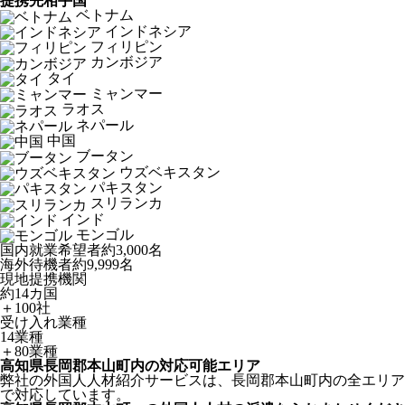
提携先相手国
ベトナム
インドネシア
フィリピン
カンボジア
タイ
ミャンマー
ラオス
ネパール
中国
ブータン
ウズベキスタン
パキスタン
スリランカ
インド
モンゴル
国内就業希望者
約3,000名
海外待機者
約9,999名
現地提携機関
約14カ国
＋100社
受け入れ業種
14業種
＋80業種
高知県長岡郡本山町内の対応可能エリア
弊社の外国人人材紹介サービスは、長岡郡本山町内の全エリア
で対応しています。