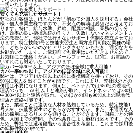
一切いたしません。
安くても充実したサポート！
弊社のお客様は、ほとんどが
「初めて外国人を採用する」
会社
様・個人事業主様ですので、不安点の解消は必須だと考えてお
ります。特に、給与水準、昇給、配属の相談、業務の切り分
け、効率の良い指揮系統の作り方、失敗しないマネジメント方
法の教授など、
他社では行えないサポート体制
を確立させてお
ります。特定技能1号と技能実習生と両方雇用可能な業種の場
合、どちらがいいのかヒアリングさせていただき、適切な方を
お勧めいたします。ご依頼前でも費用はいただきませんので、
お気軽にご連絡ください。メールフォーム、LINE、お電話の
いずれにも対応いたしております。
カバー率90%以上。アジアのほぼ全域に求人可能！
弊社は、
アジア14か国以上の国に提携機関を持っており、その
90%に求人を出すことが可能
です。これにより、弊社以外との
併用は不要になります。例えば、ベトナムでは580社の現地代
理店のうち、550社以上と連絡が取れ、インドネシアでは330社
中300社以上と連絡が取れ、そのほかの国も90%以上の現地代
理店と連絡可能です。
また、業種ごとに適切な人材を熟知しているため、特定技能1
号人材、技能実習生のどちらがおすすめか、また、不適切な人
材の採用によるリスクを避けることができます。国籍ごとの特
色、入国までの時間、その他条件により適材は区々です。その
ため、弊社では選考段階から適合性を考慮し、これまで採用後
の転職件数が0件です。