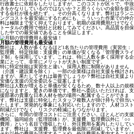
行政書士に依頼をしたりしますが、このコストが区々で、中抜
きをかなりしているのではないか？と思うくらいの金額を提示
する会社が後を絶たず、。その分高くなります。弊社はランニ
ングコストを最安値にするためにも、こういった作業での仲介
料は極限まで安く抑えております。
初期の採用費用だけでなく
トータルの費用で他社と比較してみてください。
高品質を担保
した中での最安値であることを保証します。
月額の管理費用も最安値！
弊社は、
人数が多くなるほど1名当たりの管理費用（実習生：
監理費、特定技能：支援費）の単価が安くなる「管理費スライ
ド制」を採用
しています。これは、特に人数を多く採用する企
業にとって、非常にメリットが大きい制度です。
特に特定技能は実習生と違い、採用人数に制限がありません
（介護・建設業を除く）。一部の企業様は自社支援を検討され
ますが、果たしてそれは最善でしょうか？弊社は自社支援より
安価な支援の完全委託をご提案します。
弊社は人数が増えると単価が安くなるため、数十人以上の規模
になりますと、驚きの単価です。弊社へ委託いただければ、支
援部署の貴重な日本人材を他の場所へ配属することができま
す。弊社は支援に特化したスタッフ複数人が掛け持ちで担当い
たします。突発的な事象にも対応いたしますので、人材コスト
削減だけでなく、リスクの軽減にもつながります。
さらに、年間の管理コストにご注意ください。ほとんどの支援
機関、協同組合（監理団体）が、支援費、監理費以外に「○○
費用」という名目で徴収したり、外注費用を案内したりしてい
ます。弊社は、支援費、監理費を最低限に削減していますが、
それ以外の費用を請求することや、外注費用を案内することは