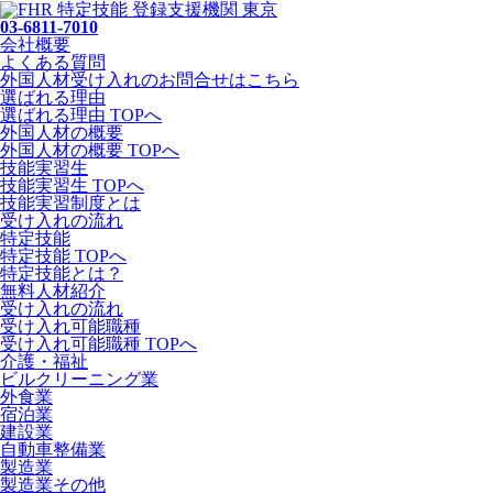
03-6811-7010
会社概要
よくある質問
外国人材受け入れの
お問合せ
はこちら
選ばれる理由
選ばれる理由 TOPへ
外国人材の概要
外国人材の概要 TOPへ
技能実習生
技能実習生 TOPへ
技能実習制度とは
受け入れの流れ
特定技能
特定技能 TOPへ
特定技能とは？
無料人材紹介
受け入れの流れ
受け入れ可能職種
受け入れ可能職種 TOPへ
介護・福祉
ビルクリーニング業
外食業
宿泊業
建設業
自動車整備業
製造業
製造業その他