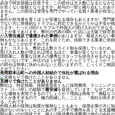
必須で特定技能は任意です。この部分は大人数になるとなかな
か安くない金額となりますが、給与の一部と織り込むしかあり
ません。この部分は管理を専門でやっている我々業者が担当し
ます。
会社が担当者を置くほうが安価なる場合もありますが、専門家
でない方に突発的なトラブルに対応できるかどうかは不安が残
ります。たった1回のトラブルで外国人の受け入れができなる
ことが多々あります。弊社の代表の聞いた話には大阪で経営者
が
入管法違反で逮捕された事例
がありますが、報道されない事
例もかなりあります。これを防ぐため、信頼できる業者に依頼
をすることがおすすめです。
また、コストも、弊社は人数スライド制を採用しているため、
受け入れ人数が増えれば増えるほど、単価が安くなります。管
理部署に、貴重な日本人の優秀なスタッフを担当させるのはも
ったいないです。外注のほうが安かったらどうでしょうか？こ
の部分は簡単に決められないと思いますので、じっくりご相談
させてください。
長岡郡本山町への外国人材紹介で当社が選ばれる理由
見積りで負けたことがありません
弊社は、特定技能、技能実習生ともに採用費用、ランニングコ
スト（3～5年）の総額で
最安値
を提供しています。なぜこのよ
うな価格を実現できるのでしょうか？理由は簡単で「無駄なコ
ストが多すぎるので、極力削減した」ことと、
「他社が高すぎ
る」
ためです。
外国人材の採用は制度が複雑なこともあり、採用企業の方に知
識がないのをいいことにあの手この手で費用を高くとる支援機
関が多いのが現状です。例えば申請書作成費用は仲介の会社が