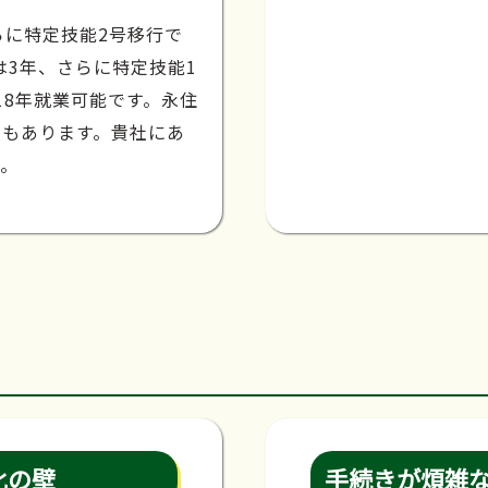
らに特定技能2号移行で
は3年、さらに特定技能1
18年就業可能です。永住
種もあります。貴社にあ
す。
化の壁
手続きが煩雑