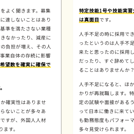
声をよく聞きます。募集
特定技能1号や技能実習
数に達しないことはあり
は真面目
です。
、基準を満たさない業種
人手不足の時に採用で
できなかったり、減産に
ったというのは人手不
材の負担が増え、その人
来たと思ったのに採用
、事業自体の存続に影響
だったり、すぐ辞めてし
希望数を確実に確保で
ることはありませんか
人手不足になると、ほ
す。
かりが再就職します。特
うか確実性はありませ
定の試験や面接がある
至らないことが多々あ
って日本に働きに来て
ちですが、外国人人材
も勤務態度もパフォー
ります。
多々見受けられます。