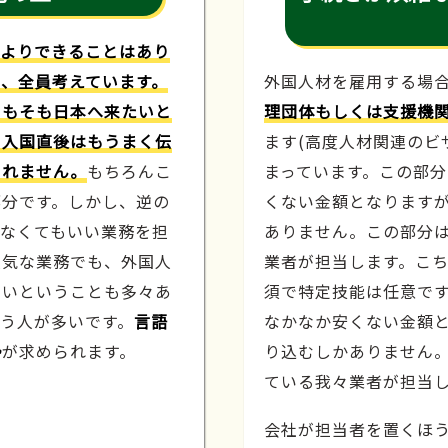
人よりできることはあり
、全員考えています。
外国人材を雇用する場
そもそも日本へ来たいと
理団体もしくは支援機
や入国直後はもうまく伝
ます(高度人材関連のビ
しれません。
もちろんこ
まっています。この部
部分です。しかし、逆の
くない金額となります
わなくてもいい業務を担
ありません。この部分
人気な業務でも、外国人
業者が担当します。こ
たいということも多々あ
須で特定技能は任意で
う人が多いです。
言語
なかなか安くない金額
勢
が求められます。
り込むしかありません
ている我々業者が担当
会社が担当者を置くほ