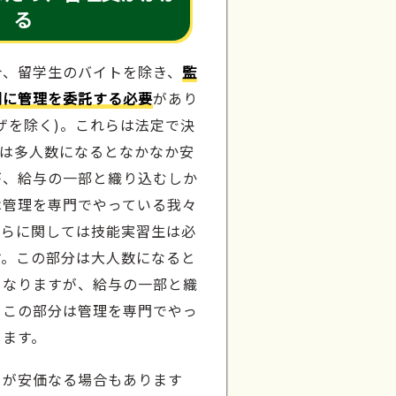
る
合、留学生のバイトを除き、
監
関に管理を委託する必要
があり
ザを除く)。これらは法定で決
分は多人数になるとなかなか安
が、給与の一部と織り込むしか
は管理を専門でやっている我々
ちらに関しては技能実習生は必
す。この部分は大人数になると
となりますが、給与の一部と織
。この部分は管理を専門でやっ
します。
うが安価なる場合もあります