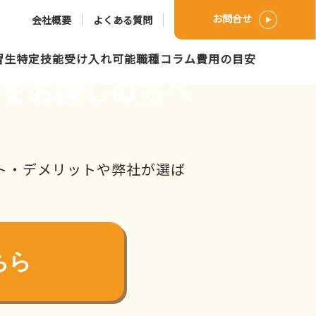
お問合せ
会社概要
よくある質問
習生
特定技能
受け入れ可能職種
コラム
費用の目安
社をお探しの方へ
ト・デメリットや弊社が選ば
ちら