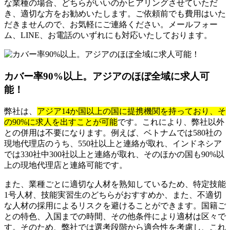
な業種の場合、どちらがいいのかヒアリングさせていただ
き、適切な方をお勧めいたします。ご依頼前でも費用はいた
だきませんので、お気軽にご連絡ください。メールフォー
ム、LINE、お電話のいずれにも対応いたしております。
カバー率90%以上。アジアのほぼ全域に求人可
能！
弊社は、
アジア14か国以上の国に提携機関を持っており、そ
の90%に求人を出すことが可能
です。これにより、弊社以外
との併用は不要になります。例えば、ベトナムでは580社の
現地代理店のうち、550社以上と連絡が取れ、インドネシア
では330社中300社以上と連絡が取れ、そのほかの国も90%以
上の現地代理店と連絡可能です。
また、業種ごとに適切な人材を熟知しているため、特定技能
1号人材、技能実習生のどちらがおすすめか、また、不適切
な人材の採用によるリスクを避けることができます。国籍ご
との特色、入国までの時間、その他条件により適材は区々で
す。そのため、弊社では選考段階から適合性を考慮し、これ