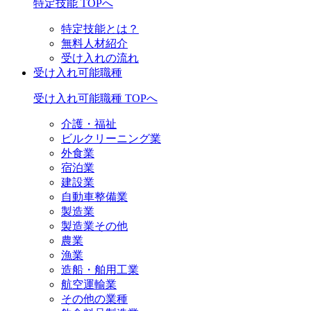
特定技能 TOPへ
特定技能とは？
無料人材紹介
受け入れの流れ
受け入れ可能職種
受け入れ可能職種 TOPへ
介護・福祉
ビルクリーニング業
外食業
宿泊業
建設業
自動車整備業
製造業
製造業その他
農業
漁業
造船・舶用工業
航空運輸業
その他の業種