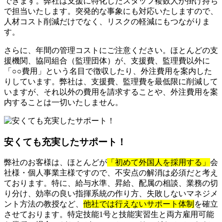
できます。弊社は支援に特化したスタッフ複数人が掛け持ち
で担当いたします。突発的な事象にも対応いたしますので、
人材コスト削減だけでなく、リスクの軽減にもつながりま
す。
さらに、年間の管理コストにご注意ください。ほとんどの支
援機関、協同組合（監理団体）が、支援費、監理費以外に
「○○費用」という名目で徴収したり、外注費用を案内した
りしています。弊社は、支援費、監理費を最低限に削減して
いますが、それ以外の費用を請求することや、外注費用を案
内することは一切いたしません。
安くても充実したサポート！
弊社のお客様は、ほとんどが
「初めて外国人を採用する」
会
社様・個人事業主様ですので、不安点の解消は必須だと考え
ております。特に、給与水準、昇給、配属の相談、業務の切
り分け、効率の良い指揮系統の作り方、失敗しないマネジメ
ント方法の教授など、
他社では行えないサポート体制
を確立
させております。特定技能1号と技能実習生と両方雇用可能