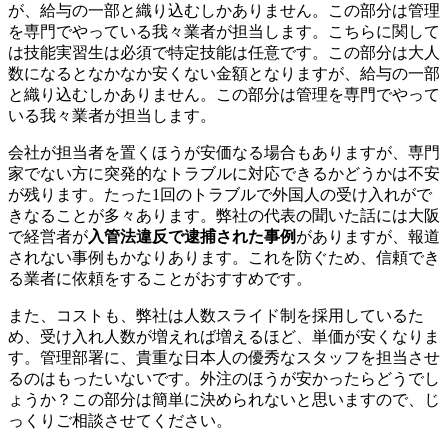
が、給与の一部と織り込むしかありません。この部分は管理
を専門でやっている我々業者が担当します。こちらに関して
は技能実習生は必須で特定技能は任意です。この部分は大人
数になるとなかなか安くない金額となりますが、給与の一部
と織り込むしかありません。この部分は管理を専門でやって
いる我々業者が担当します。
会社が担当者を置くほうが安価なる場合もありますが、専門
家でない方に突発的なトラブルに対応できるかどうかは不安
が残ります。たった1回のトラブルで外国人の受け入れがで
きなることが多々あります。弊社の代表の聞いた話には大阪
で経営者が
入管法違反で逮捕された事例
がありますが、報道
されない事例もかなりあります。これを防ぐため、信頼でき
る業者に依頼をすることがおすすめです。
また、コストも、弊社は人数スライド制を採用しているた
め、受け入れ人数が増えれば増えるほど、単価が安くなりま
す。管理部署に、貴重な日本人の優秀なスタッフを担当させ
るのはもったいないです。外注のほうが安かったらどうでし
ょうか？この部分は簡単に決められないと思いますので、じ
っくりご相談させてください。