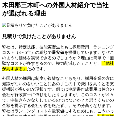
木田郡三木町への外国人材紹介で当社
が選ばれる理由
見積りで負けたことがありません
弊社は、特定技能、技能実習生ともに採用費用、ランニング
コスト（3～5年）の総額で
最安値
を提供しています。なぜこ
のような価格を実現できるのでしょうか？理由は簡単で「無
駄なコストが多すぎるので、極力削減した」ことと、
「他社
が高すぎる」
ためです。
外国人材の採用は制度が複雑なこともあり、採用企業の方に
知識がないのをいいことにあの手この手で費用を高くとる支
援機関が多いのが現状です。例えば申請書作成費用は仲介の
会社が行政書士に依頼をしたりしますが、このコストが区々
で、中抜きをかなりしているのではないか？と思うくらいの
金額を提示する会社が後を絶たず、。その分高くなります。
弊社はランニングコストを最安値にするためにも、こういっ