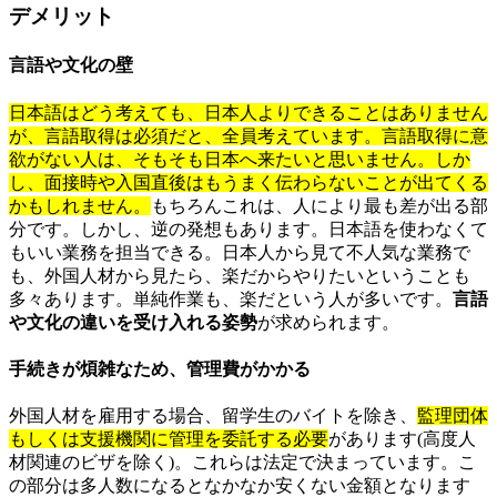
デメリット
言語や文化の壁
日本語はどう考えても、日本人よりできることはありません
が、言語取得は必須だと、全員考えています。言語取得に意
欲がない人は、そもそも日本へ来たいと思いません。しか
し、面接時や入国直後はもうまく伝わらないことが出てくる
かもしれません。
もちろんこれは、人により最も差が出る部
分です。しかし、逆の発想もあります。日本語を使わなくて
もいい業務を担当できる。日本人から見て不人気な業務で
も、外国人材から見たら、楽だからやりたいということも
多々あります。単純作業も、楽だという人が多いです。
言語
や文化の違いを受け入れる姿勢
が求められます。
手続きが煩雑なため、管理費がかかる
外国人材を雇用する場合、留学生のバイトを除き、
監理団体
もしくは支援機関に管理を委託する必要
があります(高度人
材関連のビザを除く)。これらは法定で決まっています。こ
の部分は多人数になるとなかなか安くない金額となります