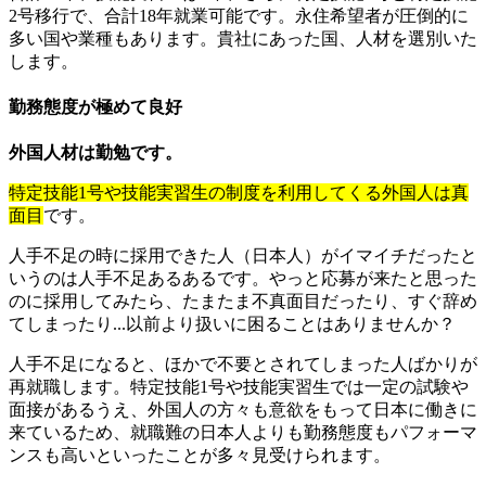
2号移行で、合計18年就業可能です。永住希望者が圧倒的に
多い国や業種もあります。貴社にあった国、人材を選別いた
します。
勤務態度が極めて良好
外国人材は勤勉です。
特定技能1号や技能実習生の制度を利用してくる外国人は真
面目
です。
人手不足の時に採用できた人（日本人）がイマイチだったと
いうのは人手不足あるあるです。やっと応募が来たと思った
のに採用してみたら、たまたま不真面目だったり、すぐ辞め
てしまったり...以前より扱いに困ることはありませんか？
人手不足になると、ほかで不要とされてしまった人ばかりが
再就職します。特定技能1号や技能実習生では一定の試験や
面接があるうえ、外国人の方々も意欲をもって日本に働きに
来ているため、就職難の日本人よりも勤務態度もパフォーマ
ンスも高いといったことが多々見受けられます。