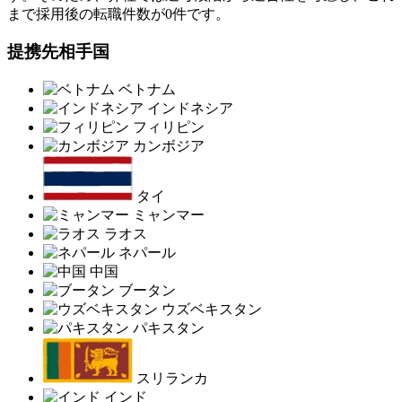
まで採用後の転職件数が0件です。
提携先相手国
ベトナム
インドネシア
フィリピン
カンボジア
タイ
ミャンマー
ラオス
ネパール
中国
ブータン
ウズベキスタン
パキスタン
スリランカ
インド