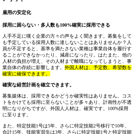
雇用の安定化
採用に困らない・多人数も100%確実に採用できる
人手不足に嘆く企業の方々の声をよく聞きます。募集をして
も予定している採用人数に達しないことはありませんか？人
員が不足すると、基準を満たさない業種は事業自体を履行す
ることができなかったり、減産になったり。はたまた、他の
人材の負担が増え、その人材まで離職になってしまうと、事
業自体の存続に影響します。
外国人材は、予定数、希望数を
確実に確保できます。
確実な経営計画を確立できます。
募集媒体は、採用できるかどうか確実性はありません。コス
トをかけても採用に至らないことが多々あり、計画性が不透
明になりがちですが、外国人人材は、確実です。100%採用
に至ります。
また、特定技能1号は5年、さらに特定技能2号移行で10年、
合計15年、技能実習生は3年、さらに特定技能1号と特定技能