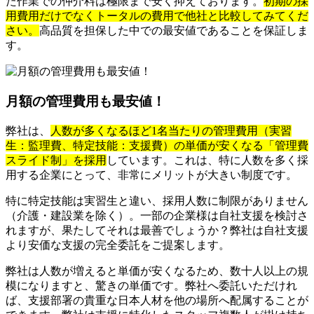
た作業での仲介料は極限まで安く抑えております。
初期の採
用費用だけでなくトータルの費用で他社と比較してみてくだ
さい。
高品質を担保した中での最安値であることを保証しま
す。
月額の管理費用も最安値！
弊社は、
人数が多くなるほど1名当たりの管理費用（実習
生：監理費、特定技能：支援費）の単価が安くなる「管理費
スライド制」を採用
しています。これは、特に人数を多く採
用する企業にとって、非常にメリットが大きい制度です。
特に特定技能は実習生と違い、採用人数に制限がありません
（介護・建設業を除く）。一部の企業様は自社支援を検討さ
れますが、果たしてそれは最善でしょうか？弊社は自社支援
より安価な支援の完全委託をご提案します。
弊社は人数が増えると単価が安くなるため、数十人以上の規
模になりますと、驚きの単価です。弊社へ委託いただけれ
ば、支援部署の貴重な日本人材を他の場所へ配属することが