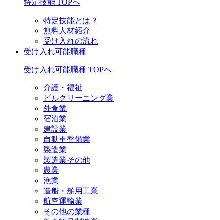
特定技能 TOPへ
特定技能とは？
無料人材紹介
受け入れの流れ
受け入れ可能職種
受け入れ可能職種 TOPへ
介護・福祉
ビルクリーニング業
外食業
宿泊業
建設業
自動車整備業
製造業
製造業その他
農業
漁業
造船・舶用工業
航空運輸業
その他の業種