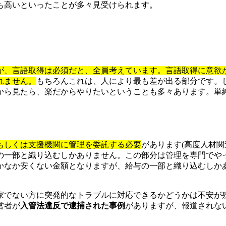
も高いといったことが多々見受けられます。
が、言語取得は必須だと、全員考えています。言語取得に意欲
れません。
もちろんこれは、人により最も差が出る部分です。
から見たら、楽だからやりたいということも多々あります。単
もしくは支援機関に管理を委託する必要
があります(高度人材
の一部と織り込むしかありません。この部分は管理を専門でや
かなか安くない金額となりますが、給与の一部と織り込むしか
家でない方に突発的なトラブルに対応できるかどうかは不安が
営者が
入管法違反で逮捕された事例
がありますが、報道されな