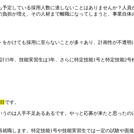
も予定している採用人数に達しないことはありませんか？人員
の負担が増え、その人材まで離職になってしまうと、事業自体
をかけても採用に至らないことが多々あり、計画性が不透明に
合計15年、技能実習生は3年、さらに特定技能1号と特定技能2
。
面目
です。
いうのは人手不足あるあるです。やっと応募が来たと思ったの
再就職します。特定技能1号や技能実習生では一定の試験や面