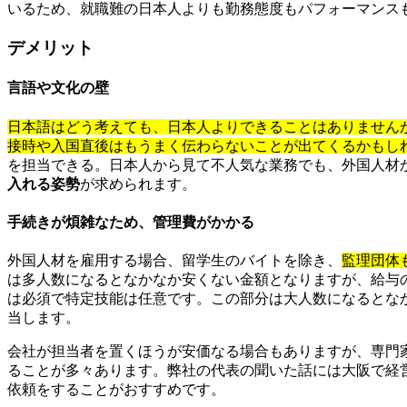
いるため、就職難の日本人よりも勤務態度もパフォーマンス
デメリット
言語や文化の壁
日本語はどう考えても、日本人よりできることはありません
接時や入国直後はもうまく伝わらないことが出てくるかもし
を担当できる。日本人から見て不人気な業務でも、外国人材
入れる姿勢
が求められます。
手続きが煩雑なため、管理費がかかる
外国人材を雇用する場合、留学生のバイトを除き、
監理団体
は多人数になるとなかなか安くない金額となりますが、給与
は必須で特定技能は任意です。この部分は大人数になるとな
当します。
会社が担当者を置くほうが安価なる場合もありますが、専門
ることが多々あります。弊社の代表の聞いた話には大阪で経
依頼をすることがおすすめです。