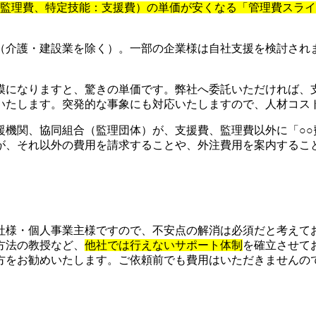
：監理費、特定技能：支援費）の単価が安くなる「管理費スラ
（介護・建設業を除く）。一部の企業様は自社支援を検討され
模になりますと、驚きの単価です。弊社へ委託いただければ、
いたします。突発的な事象にも対応いたしますので、人材コス
援機関、協同組合（監理団体）が、支援費、監理費以外に「○○
が、それ以外の費用を請求することや、外注費用を案内するこ
社様・個人事業主様ですので、不安点の解消は必須だと考えて
方法の教授など、
他社では行えないサポート体制
を確立させて
をお勧めいたします。ご依頼前でも費用はいただきませんので