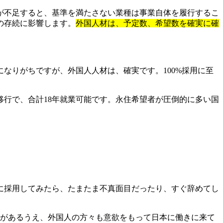
が不足すると、基準を満たさない業種は事業自体を履行するこ
の存続に影響します。
外国人材は、予定数、希望数を確実に確
なりがちですが、外国人人材は、確実です。100%採用に至
号移行で、合計18年就業可能です。永住希望者が圧倒的に多い国
に採用してみたら、たまたま不真面目だったり、すぐ辞めてし
接があるうえ、外国人の方々も意欲をもって日本に働きに来て