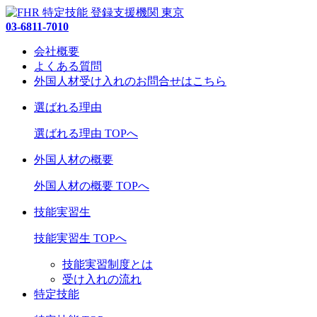
03-6811-7010
会社概要
よくある質問
外国人材受け入れの
お問合せ
はこちら
選ばれる理由
選ばれる理由 TOPへ
外国人材の概要
外国人材の概要 TOPへ
技能実習生
技能実習生 TOPへ
技能実習制度とは
受け入れの流れ
特定技能