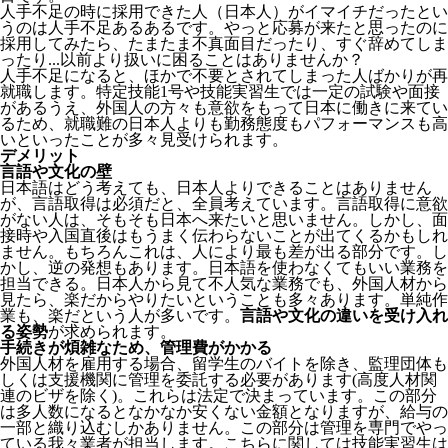
人手不足の時に採用できた人（日本人）がイマイチだったとい
うのは人手不足あるあるです。やっと応募が来たと思ったのに
採用してみたら、たまたま不真面目だったり、すぐ辞めてしま
ったり...以前より扱いに困ることはありませんか？
人手不足になると、ほかで不要とされてしまった人ばかりが再
就職します。特定技能1号や技能実習生では一定の試験や面接
があるうえ、外国人の方々も意欲をもって日本に働きに来てい
るため、就職難の日本人よりも勤務態度もパフォーマンスも高
いといったことが多々見受けられます。
デメリット
言語や文化の壁
日本語はどう考えても、日本人よりできることはありません
が、言語取得は必須だと、全員考えています。言語取得に意欲
がない人は、そもそも日本へ来たいと思いません。しかし、面
接時や入国直後はもうまく伝わらないことが出てくるかもしれ
ません。
もちろんこれは、人により最も差が出る部分です。し
かし、逆の発想もあります。日本語を使わなくてもいい業務を
担当できる。日本人から見て不人気な業務でも、外国人材から
見たら、楽だからやりたいということも多々あります。単純作
業も、楽だという人が多いです。
言語や文化の違いを受け入れ
る姿勢
が求められます。
手続きが煩雑なため、管理費がかかる
外国人材を雇用する場合、留学生のバイトを除き、
監理団体も
しくは支援機関に管理を委託する必要
があります(高度人材関
連のビザを除く)。これらは法定で決まっています。この部分
は多人数になるとなかなか安くない金額となりますが、給与の
一部と織り込むしかありません。この部分は管理を専門でやっ
ている我々業者が担当します。こちらに関しては技能実習生は