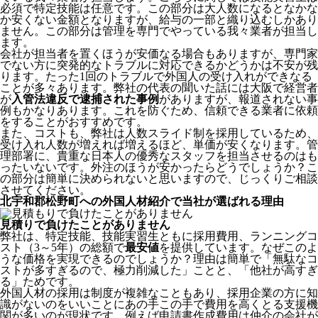
必須で特定技能は任意です。この部分は大人数になるとなかな
か安くない金額となりますが、給与の一部と織り込むしかあり
ません。この部分は管理を専門でやっている我々業者が担当し
ます。
会社が担当者を置くほうが安価なる場合もありますが、専門家
でない方に突発的なトラブルに対応できるかどうかは不安が残
ります。たった1回のトラブルで外国人の受け入れができなる
ことが多々あります。弊社の代表の聞いた話には大阪で経営者
が
入管法違反で逮捕された事例
がありますが、報道されない事
例もかなりあります。これを防ぐため、信頼できる業者に依頼
をすることがおすすめです。
また、コストも、弊社は人数スライド制を採用しているため、
受け入れ人数が増えれば増えるほど、単価が安くなります。管
理部署に、貴重な日本人の優秀なスタッフを担当させるのはも
ったいないです。外注のほうが安かったらどうでしょうか？こ
の部分は簡単に決められないと思いますので、じっくりご相談
させてください。
北宇和郡松野町への外国人材紹介で当社が選ばれる理由
見積りで負けたことがありません
弊社は、特定技能、技能実習生ともに採用費用、ランニングコ
スト（3～5年）の総額で
最安値
を提供しています。なぜこのよ
うな価格を実現できるのでしょうか？理由は簡単で「無駄なコ
ストが多すぎるので、極力削減した」ことと、
「他社が高すぎ
る」
ためです。
外国人材の採用は制度が複雑なこともあり、採用企業の方に知
識がないのをいいことにあの手この手で費用を高くとる支援機
関が多いのが現状です。例えば申請書作成費用は仲介の会社が