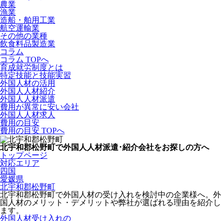
農業
漁業
造船・舶用工業
航空運輸業
その他の業種
飲食料品製造業
コラム
コラム TOPへ
育成就労制度とは
特定技能と技能実習
外国人材の活用
外国人人材紹介
外国人人材派遣
費用が異常に安い会社
外国人人材求人
費用の目安
費用の目安 TOPへ
北宇和郡松野町で外国人人材派遣･紹介会社をお探しの方へ
トップページ
対応エリア
四国
愛媛県
北宇和郡松野町
北宇和郡松野町で外国人材の受け入れを検討中の企業様へ。外
国人材のメリット・デメリットや弊社が選ばれる理由を紹介し
ます。
外国人材受け入れの