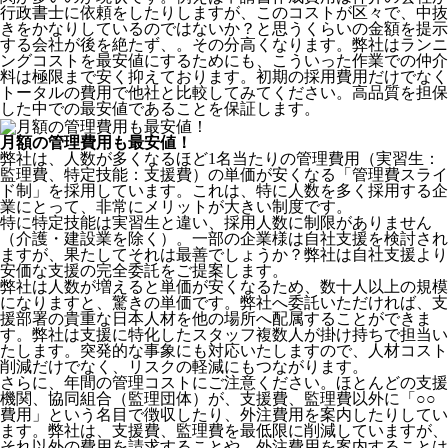
行政書士に依頼をしたりしますが、このコストが区々で、中抜
きをかなりしているのではないか？と思うくらいの金額を提示
する会社が後を絶たず、。その分高くなります。弊社はランニ
ングコストを最安値にするためにも、こういった作業での仲介
料は極限まで安く抑えております。
初期の採用費用だけでなく
トータルの費用で他社と比較してみてください。
高品質を担保
した中での最安値であることを保証します。
月額の管理費用も最安値！
弊社は、
人数が多くなるほど1名当たりの管理費用（実習生：
監理費、特定技能：支援費）の単価が安くなる「管理費スライ
ド制」を採用
しています。これは、特に人数を多く採用する企
業にとって、非常にメリットが大きい制度です。
特に特定技能は実習生と違い、採用人数に制限がありません
（介護・建設業を除く）。一部の企業様は自社支援を検討され
ますが、果たしてそれは最善でしょうか？弊社は自社支援より
安価な支援の完全委託をご提案します。
弊社は人数が増えると単価が安くなるため、数十人以上の規模
になりますと、驚きの単価です。弊社へ委託いただければ、支
援部署の貴重な日本人材を他の場所へ配属することができま
す。弊社は支援に特化したスタッフ複数人が掛け持ちで担当い
たします。突発的な事象にも対応いたしますので、人材コスト
削減だけでなく、リスクの軽減にもつながります。
さらに、年間の管理コストにご注意ください。ほとんどの支援
機関、協同組合（監理団体）が、支援費、監理費以外に「○○
費用」という名目で徴収したり、外注費用を案内したりしてい
ます。弊社は、支援費、監理費を最低限に削減していますが、
それ以外の費用を請求することや、外注費用を案内することは