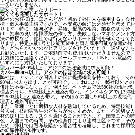
一切いたしません。
安くても充実したサポート！
弊社のお客様は、ほとんどが
「初めて外国人を採用する」
会社
様・個人事業主様ですので、不安点の解消は必須だと考えてお
ります。特に、給与水準、昇給、配属の相談、業務の切り分
け、効率の良い指揮系統の作り方、失敗しないマネジメント方
法の教授など、
他社では行えないサポート体制
を確立させてお
ります。特定技能1号と技能実習生と両方雇用可能な業種の場
合、どちらがいいのかヒアリングさせていただき、適切な方を
お勧めいたします。ご依頼前でも費用はいただきませんので、
お気軽にご連絡ください。メールフォーム、LINE、お電話の
いずれにも対応いたしております。
カバー率90%以上。アジアのほぼ全域に求人可能！
弊社は、
アジア14か国以上の国に提携機関を持っており、その
90%に求人を出すことが可能
です。これにより、弊社以外との
併用は不要になります。例えば、ベトナムでは580社の現地代
理店のうち、550社以上と連絡が取れ、インドネシアでは330社
中300社以上と連絡が取れ、そのほかの国も90%以上の現地代
理店と連絡可能です。
また、業種ごとに適切な人材を熟知しているため、特定技能1
号人材、技能実習生のどちらがおすすめか、また、不適切な人
材の採用によるリスクを避けることができます。国籍ごとの特
色、入国までの時間、その他条件により適材は区々です。その
ため、弊社では選考段階から適合性を考慮し、これまで採用後
の転職件数が0件です。