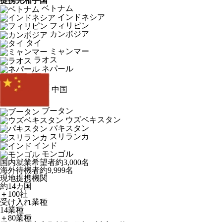
提携先相手国
ベトナム
インドネシア
フィリピン
カンボジア
タイ
ミャンマー
ラオス
ネパール
中国
ブータン
ウズベキスタン
パキスタン
スリランカ
インド
モンゴル
国内就業希望者
約3,000名
海外待機者
約9,999名
現地提携機関
約14カ国
＋100社
受け入れ業種
14業種
＋80業種