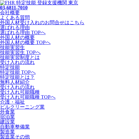
03-6811-7010
会社概要
よくある質問
外国人材受け入れの
お問合せ
はこちら
選ばれる理由
選ばれる理由 TOPへ
外国人材の概要
外国人材の概要 TOPへ
技能実習生
技能実習生 TOPへ
技能実習制度とは
受け入れの流れ
特定技能
特定技能 TOPへ
特定技能とは？
無料人材紹介
受け入れの流れ
受け入れ可能職種
受け入れ可能職種 TOPへ
介護・福祉
ビルクリーニング業
外食業
宿泊業
建設業
自動車整備業
製造業
製造業その他