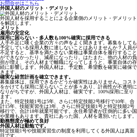
お問合せはこちら
外国人材のメリット・デメリット
外国人材を採用することによる企業側のメリット・デメリット
を解説します。
メリット
雇用の安定化
採用に困らない・多人数も100%確実に採用できる
人手不足に嘆く企業の方々の声をよく聞きます。募集をしても
予定している採用人数に達しないことはありませんか？人員が
不足すると、基準を満たさない業種は事業自体を履行すること
ができなかったり、減産になったり。はたまた、他の人材の負
担が増え、その人材まで離職になってしまうと、事業自体の存
続に影響します。
外国人材は、予定数、希望数を確実に確保で
きます。
確実な経営計画を確立できます。
募集媒体は、採用できるかどうか確実性はありません。コスト
をかけても採用に至らないことが多々あり、計画性が不透明に
なりがちですが、外国人人材は、確実です。100%採用に至り
ます。
また、特定技能1号は5年、さらに特定技能2号移行で10年、合
計15年、技能実習生は3年、さらに特定技能1号と特定技能2号
移行で、合計18年就業可能です。永住希望者が圧倒的に多い国
や業種もあります。貴社にあった国、人材を選別いたします。
勤務態度が極めて良好
外国人材は勤勉です。
特定技能1号や技能実習生の制度を利用してくる外国人は真面
目
です。