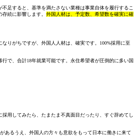
が不足すると、基準を満たさない業種は事業自体を履行するこ
の存続に影響します。
外国人材は、予定数、希望数を確実に確
なりがちですが、外国人人材は、確実です。100%採用に至
号移行で、合計18年就業可能です。永住希望者が圧倒的に多い国
に採用してみたら、たまたま不真面目だったり、すぐ辞めてし
接があるうえ、外国人の方々も意欲をもって日本に働きに来て