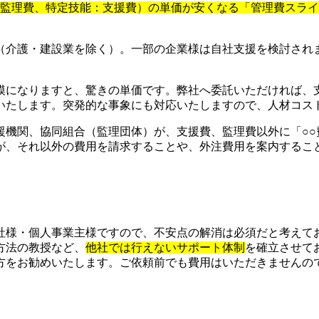
：監理費、特定技能：支援費）の単価が安くなる「管理費スラ
（介護・建設業を除く）。一部の企業様は自社支援を検討され
模になりますと、驚きの単価です。弊社へ委託いただければ、
いたします。突発的な事象にも対応いたしますので、人材コス
援機関、協同組合（監理団体）が、支援費、監理費以外に「○○
が、それ以外の費用を請求することや、外注費用を案内するこ
社様・個人事業主様ですので、不安点の解消は必須だと考えて
方法の教授など、
他社では行えないサポート体制
を確立させて
をお勧めいたします。ご依頼前でも費用はいただきませんので