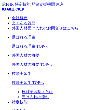
03-6811-7010
会社概要
よくある質問
外国人材受け入れの
お問合せ
はこちら
選ばれる理由
選ばれる理由 TOPへ
外国人材の概要
外国人材の概要 TOPへ
技能実習生
技能実習生 TOPへ
技能実習制度とは
受け入れの流れ
特定技能