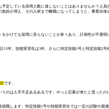
も予定している採用人数に達しないことはありませんか？人員
の負担が増え、その人材まで離職になってしまうと、事業自体
をかけても採用に至らないことが多々あり、計画性が不透明に
合計15年、技能実習生は3年、さらに特定技能1号と特定技能2
。
面目
です。
いうのは人手不足あるあるです。やっと応募が来たと思ったの
再就職します。特定技能1号や技能実習生では一定の試験や面