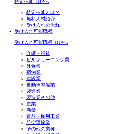
特定技能 TOPへ
特定技能とは？
無料人材紹介
受け入れの流れ
受け入れ可能職種
受け入れ可能職種 TOPへ
介護・福祉
ビルクリーニング業
外食業
宿泊業
建設業
自動車整備業
製造業
製造業その他
農業
漁業
造船・舶用工業
航空運輸業
その他の業種