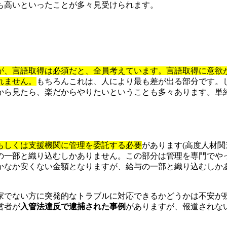
も高いといったことが多々見受けられます。
が、言語取得は必須だと、全員考えています。言語取得に意欲
れません。
もちろんこれは、人により最も差が出る部分です。
から見たら、楽だからやりたいということも多々あります。単
もしくは支援機関に管理を委託する必要
があります(高度人材
の一部と織り込むしかありません。この部分は管理を専門でや
かなか安くない金額となりますが、給与の一部と織り込むしか
家でない方に突発的なトラブルに対応できるかどうかは不安が
営者が
入管法違反で逮捕された事例
がありますが、報道されな