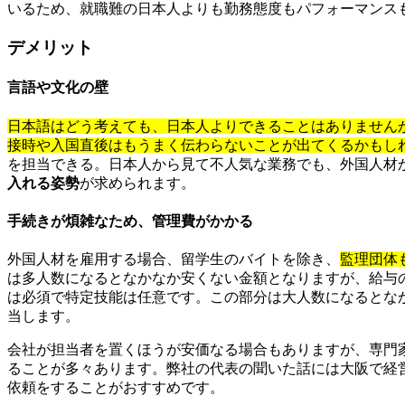
いるため、就職難の日本人よりも勤務態度もパフォーマンス
デメリット
言語や文化の壁
日本語はどう考えても、日本人よりできることはありません
接時や入国直後はもうまく伝わらないことが出てくるかもし
を担当できる。日本人から見て不人気な業務でも、外国人材
入れる姿勢
が求められます。
手続きが煩雑なため、管理費がかかる
外国人材を雇用する場合、留学生のバイトを除き、
監理団体
は多人数になるとなかなか安くない金額となりますが、給与
は必須で特定技能は任意です。この部分は大人数になるとな
当します。
会社が担当者を置くほうが安価なる場合もありますが、専門
ることが多々あります。弊社の代表の聞いた話には大阪で経
依頼をすることがおすすめです。