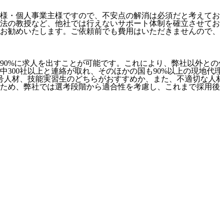
様・個人事業主様ですので、不安点の解消は必須だと考えてお
法の教授など、
他社では行えないサポート体制
を確立させてお
お勧めいたします。ご依頼前でも費用はいただきませんので、お
90%に求人を出すことが可能
です。これにより、弊社以外との
社中300社以上と連絡が取れ、そのほかの国も90%以上の現地
号人材、技能実習生のどちらがおすすめか、また、不適切な人
ため、弊社では選考段階から適合性を考慮し、これまで採用後