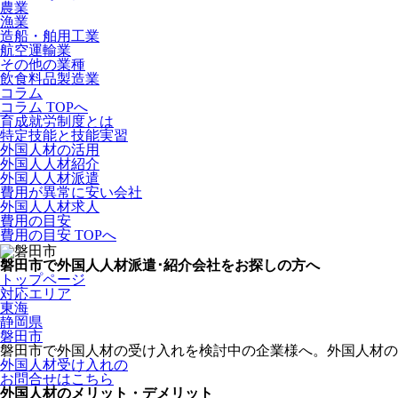
農業
漁業
造船・舶用工業
航空運輸業
その他の業種
飲食料品製造業
コラム
コラム TOPへ
育成就労制度とは
特定技能と技能実習
外国人材の活用
外国人人材紹介
外国人人材派遣
費用が異常に安い会社
外国人人材求人
費用の目安
費用の目安 TOPへ
磐田市で外国人人材派遣･紹介会社をお探しの方へ
トップページ
対応エリア
東海
静岡県
磐田市
磐田市で外国人材の受け入れを検討中の企業様へ。外国人材
外国人材受け入れの
お問合せはこちら
外国人材のメリット・デメリット