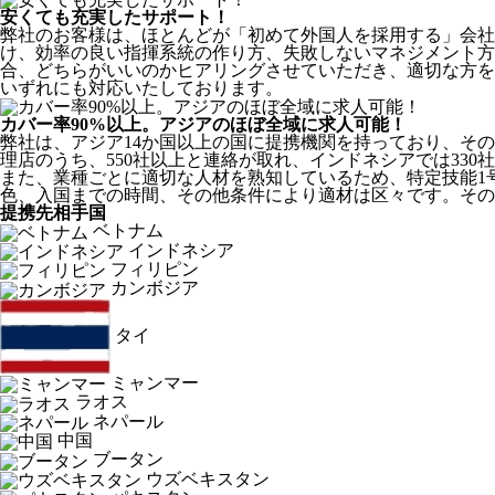
安くても充実したサポート！
弊社のお客様は、ほとんどが
「初めて外国人を採用する」
会社
け、効率の良い指揮系統の作り方、失敗しないマネジメント方
合、どちらがいいのかヒアリングさせていただき、適切な方を
いずれにも対応いたしております。
カバー率90%以上。アジアのほぼ全域に求人可能！
弊社は、
アジア14か国以上の国に提携機関を持っており、その
理店のうち、550社以上と連絡が取れ、インドネシアでは330
また、業種ごとに適切な人材を熟知しているため、特定技能1
色、入国までの時間、その他条件により適材は区々です。その
提携先相手国
ベトナム
インドネシア
フィリピン
カンボジア
タイ
ミャンマー
ラオス
ネパール
中国
ブータン
ウズベキスタン