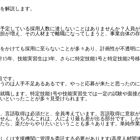
を解説します。
予定している採用人数に達しないことはありませんか？人員が
担が増え、その人材まで離職になってしまうと、事業自体の存
をかけても採用に至らないことが多々あり、計画性が不透明にな
計15年、技能実習生は3年、さらに特定技能1号と特定技能2号
目
です。
うのは人手不足あるあるです。やっと応募が来たと思ったのに
就職します。特定技能1号や技能実習生では一定の試験や面接
いといったことが多々見受けられます。
、言語取得は必須だと、全員考えています。言語取得に意欲が
せん。
もちろんこれは、人により最も差が出る部分です。しか
たら、楽だからやりたいということも多々あります。単純作業
しくは支援機関に管理を委託する必要
があります(高度人材関