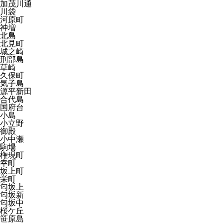
加茂川通
川袋
河原町
神増
北島
北見町
城之崎
刑部島
草崎
久保町
気子島
源平新田
合代島
国府台
小島
小立野
御殿
小中瀬
駒場
権現町
幸町
坂上町
栄町
匂坂上
匂坂新
匂坂中
桜ケ丘
笹原島