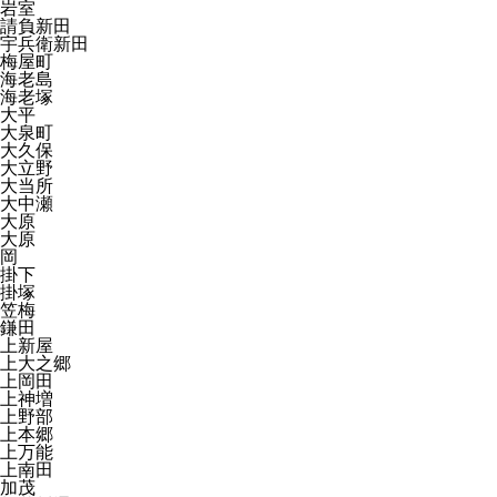
岩室
請負新田
宇兵衛新田
梅屋町
海老島
海老塚
大平
大泉町
大久保
大立野
大当所
大中瀬
大原
大原
岡
掛下
掛塚
笠梅
鎌田
上新屋
上大之郷
上岡田
上神増
上野部
上本郷
上万能
上南田
加茂