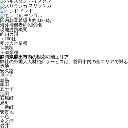
パキスタン
スリランカ
インド
モンゴル
国内就業希望者
約3,000名
海外待機者
約9,999名
現地提携機関
約14カ国
＋100社
受け入れ業種
14業種
＋80業種
静岡県磐田市内の対応可能エリア
弊社の外国人人材紹介サービスは、磐田市内の全エリアで対応
赤池
安久路
旭ケ丘
新島
家田
五十子
池田
石原町
泉町
一番町
壱貫地
一色
今之浦
岩井