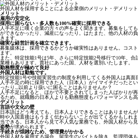
外国人材を採用することによる企業側のメリット・デメリット
メリット
雇用の安定化
採用に困らない・多人数も100%確実に採用できる
人手不足に嘆く企業の方々の声をよく聞きます。募集をしても
ができなかったり、減産になったり。はたまた、他の人材の負
きます。
確実な経営計画を確立できます。
募集媒体は、採用できるかどうか確実性はありません。コスト
ます。
また、特定技能1号は5年、さらに特定技能2号移行で10年、合
業種もあります。貴社にあった国、人材を選別いたします。
勤務態度が極めて良好
外国人材は勤勉です。
特定技能1号や技能実習生の制度を利用してくる外国人は真面
人手不足の時に採用できた人（日本人）がイマイチだったとい
ったり...以前より扱いに困ることはありませんか？
人手不足になると、ほかで不要とされてしまった人ばかりが再
るため、就職難の日本人よりも勤務態度もパフォーマンスも高
デメリット
言語や文化の壁
日本語はどう考えても、日本人よりできることはありませんが
時や入国直後はもうまく伝わらないことが出てくるかもしれま
当できる。日本人から見て不人気な業務でも、外国人材から見
姿勢
が求められます。
手続きが煩雑なため、管理費がかかる
外国人材を雇用する場合、留学生のバイトを除き、
監理団体も