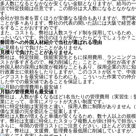
多人数になるとなかなか安くない金額となりますが、給与の一
須で特定技能は任意です。この部分は大人数になるとなかなか
す。
会社が担当者を置くほうが安価なる場合もありますが、専門家
ことが多々あります。弊社の代表の聞いた話には大阪で経営者
をすることがおすすめです。
また、コストも、弊社は人数スライド制を採用しているため、
ったいないです。外注のほうが安かったらどうでしょうか？こ
磐田市への外国人材紹介で当社が選ばれる理由
見積りで負けたことがありません
弊社は、特定技能、技能実習生ともに採用費用、ランニングコ
ストが多すぎるので、極力削減した」ことと、
「他社が高すぎ
外国人材の採用は制度が複雑なこともあり、採用企業の方に知
行政書士に依頼をしたりしますが、このコストが区々で、中抜
ングコストを最安値にするためにも、こういった作業での仲介
した中での最安値であることを保証します。
月額の管理費用も最安値！
弊社は、
人数が多くなるほど1名当たりの管理費用（実習生：
業にとって、非常にメリットが大きい制度です。
特に特定技能は実習生と違い、採用人数に制限がありません（
価な支援の完全委託をご提案します。
弊社は人数が増えると単価が安くなるため、数十人以上の規
す。弊社は支援に特化したスタッフ複数人が掛け持ちで担当い
さらに、年間の管理コストにご注意ください。ほとんどの支援
ます。弊社は、支援費、監理費を最低限に削減していますが、