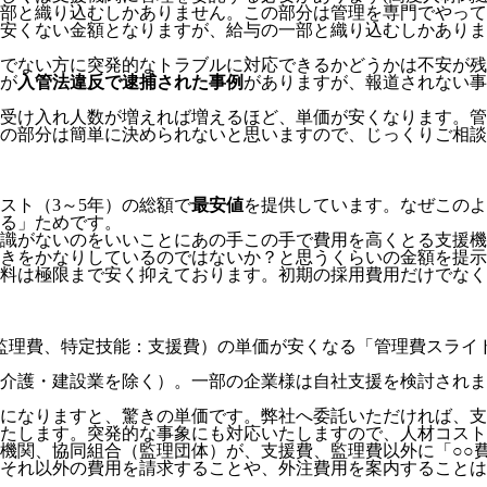
部と織り込むしかありません。この部分は管理を専門でやって
安くない金額となりますが、給与の一部と織り込むしかありま
でない方に突発的なトラブルに対応できるかどうかは不安が残
が
入管法違反で逮捕された事例
がありますが、報道されない事
受け入れ人数が増えれば増えるほど、単価が安くなります。管
の部分は簡単に決められないと思いますので、じっくりご相談
スト（3～5年）の総額で
最安値
を提供しています。なぜこのよ
る」
ためです。
識がないのをいいことにあの手この手で費用を高くとる支援機
きをかなりしているのではないか？と思うくらいの金額を提示
料は極限まで安く抑えております。
初期の採用費用だけでなく
監理費、特定技能：支援費）の単価が安くなる「管理費スライ
介護・建設業を除く）。一部の企業様は自社支援を検討されま
模になりますと、驚きの単価です。弊社へ委託いただければ、
たします。突発的な事象にも対応いたしますので、人材コスト
機関、協同組合（監理団体）が、支援費、監理費以外に「○○
それ以外の費用を請求することや、外注費用を案内することは