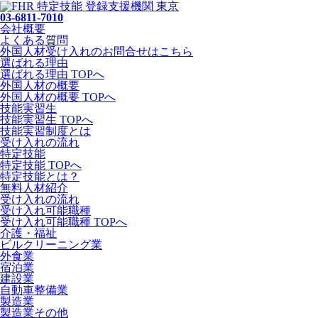
03-6811-7010
会社概要
よくある質問
外国人材受け入れの
お問合せ
はこちら
選ばれる理由
選ばれる理由 TOPへ
外国人材の概要
外国人材の概要 TOPへ
技能実習生
技能実習生 TOPへ
技能実習制度とは
受け入れの流れ
特定技能
特定技能 TOPへ
特定技能とは？
無料人材紹介
受け入れの流れ
受け入れ可能職種
受け入れ可能職種 TOPへ
介護・福祉
ビルクリーニング業
外食業
宿泊業
建設業
自動車整備業
製造業
製造業その他