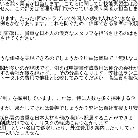
いる我々業者が担当します。こちらに関しては技能実習生は必
せん。この部分は管理を専門でやっている我々業者が担当しま
ります。たった1回のトラブルで外国人の受け入れができなる
例もかなりあります。これを防ぐため、信頼できる業者に依頼
理部署に、貴重な日本人の優秀なスタッフを担当させるのはも
させてください。
うな価格を実現できるのでしょうか？理由は簡単で「無駄なコ
関が多いのが現状です。例えば申請書作成費用は仲介の会社が
する会社が後を絶たず、。その分高くなります。弊社はランニ
トータルの費用で他社と比較してみてください。
高品質を担保
ド制」を採用
しています。これは、特に人数を多く採用する企
すが、果たしてそれは最善でしょうか？弊社は自社支援より安
支援部署の貴重な日本人材を他の場所へ配属することができま
削減だけでなく、リスクの軽減にもつながります。
費用」という名目で徴収したり、外注費用を案内したりしてい
一切いたしません。