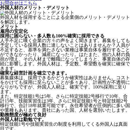
お問合せはこちら
外国人材のメリット・デメリット
外国人材を採用することによる企業側のメリット・デメリット
を解説します。
メリット
雇用の安定化
採用に困らない・多人数も100%確実に採用できる
人手不足に嘆く企業の方々の声をよく聞きます。募集をしても
予定している採用人数に達しないことはありませんか？人員が
不足すると、基準を満たさない業種は事業自体を履行すること
ができなかったり、減産になったり。はたまた、他の人材の負
担が増え、その人材まで離職になってしまうと、事業自体の存
続に影響します。
外国人材は、予定数、希望数を確実に確保で
きます。
確実な経営計画を確立できます。
募集媒体は、採用できるかどうか確実性はありません。コスト
をかけても採用に至らないことが多々あり、計画性が不透明に
なりがちですが、外国人人材は、確実です。100%採用に至り
ます。
また、特定技能1号は5年、さらに特定技能2号移行で10年、合
計15年、技能実習生は3年、さらに特定技能1号と特定技能2号
移行で、合計18年就業可能です。永住希望者が圧倒的に多い国
や業種もあります。貴社にあった国、人材を選別いたします。
勤務態度が極めて良好
外国人材は勤勉です。
特定技能1号や技能実習生の制度を利用してくる外国人は真面
目
です。