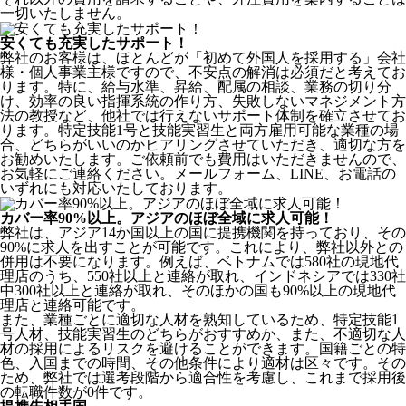
一切いたしません。
安くても充実したサポート！
弊社のお客様は、ほとんどが
「初めて外国人を採用する」
会社
様・個人事業主様ですので、不安点の解消は必須だと考えてお
ります。特に、給与水準、昇給、配属の相談、業務の切り分
け、効率の良い指揮系統の作り方、失敗しないマネジメント方
法の教授など、
他社では行えないサポート体制
を確立させてお
ります。特定技能1号と技能実習生と両方雇用可能な業種の場
合、どちらがいいのかヒアリングさせていただき、適切な方を
お勧めいたします。ご依頼前でも費用はいただきませんので、
お気軽にご連絡ください。メールフォーム、LINE、お電話の
いずれにも対応いたしております。
カバー率90%以上。アジアのほぼ全域に求人可能！
弊社は、
アジア14か国以上の国に提携機関を持っており、その
90%に求人を出すことが可能
です。これにより、弊社以外との
併用は不要になります。例えば、ベトナムでは580社の現地代
理店のうち、550社以上と連絡が取れ、インドネシアでは330社
中300社以上と連絡が取れ、そのほかの国も90%以上の現地代
理店と連絡可能です。
また、業種ごとに適切な人材を熟知しているため、特定技能1
号人材、技能実習生のどちらがおすすめか、また、不適切な人
材の採用によるリスクを避けることができます。国籍ごとの特
色、入国までの時間、その他条件により適材は区々です。その
ため、弊社では選考段階から適合性を考慮し、これまで採用後
の転職件数が0件です。