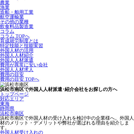
農業
漁業
造船・舶用工業
航空運輸業
その他の業種
飲食料品製造業
コラム
コラム TOPへ
育成就労制度とは
特定技能と技能実習
外国人材の活用
外国人人材紹介
外国人人材派遣
費用が異常に安い会社
外国人人材求人
費用の目安
費用の目安 TOPへ
浜松市南区で外国人人材派遣･紹介会社をお探しの方へ
トップページ
対応エリア
東海
静岡県
浜松市南区
浜松市南区で外国人材の受け入れを検討中の企業様へ。外国人
材のメリット・デメリットや弊社が選ばれる理由を紹介しま
す。
外国人材受け入れの