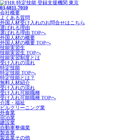
03-6811-7010
会社概要
よくある質問
外国人材受け入れの
お問合せ
はこちら
選ばれる理由
選ばれる理由 TOPへ
外国人材の概要
外国人材の概要 TOPへ
技能実習生
技能実習生 TOPへ
技能実習制度とは
受け入れの流れ
特定技能
特定技能 TOPへ
特定技能とは？
無料人材紹介
受け入れの流れ
受け入れ可能職種
受け入れ可能職種 TOPへ
介護・福祉
ビルクリーニング業
外食業
宿泊業
建設業
自動車整備業
製造業
製造業その他