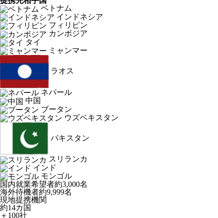
提携先相手国
ベトナム
インドネシア
フィリピン
カンボジア
タイ
ミャンマー
ラオス
ネパール
中国
ブータン
ウズベキスタン
パキスタン
スリランカ
インド
モンゴル
国内就業希望者
約3,000名
海外待機者
約9,999名
現地提携機関
約14カ国
＋100社