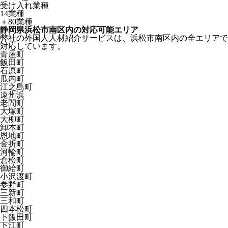
受け入れ業種
14業種
＋80業種
静岡県浜松市南区内の対応可能エリア
弊社の外国人人材紹介サービスは、浜松市南区内の全エリアで
対応しています。
青屋町
飯田町
石原町
瓜内町
江之島町
遠州浜
老間町
大塚町
大柳町
卸本町
恩地町
金折町
河輪町
倉松町
御給町
小沢渡町
参野町
三新町
三和町
四本松町
下飯田町
下江町