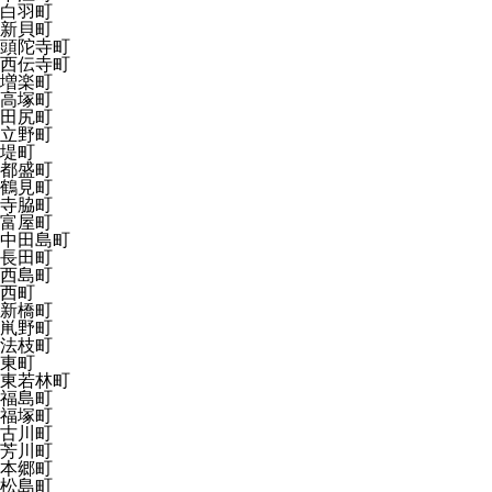
白羽町
新貝町
頭陀寺町
西伝寺町
増楽町
高塚町
田尻町
立野町
堤町
都盛町
鶴見町
寺脇町
富屋町
中田島町
長田町
西島町
西町
新橋町
鼡野町
法枝町
東町
東若林町
福島町
福塚町
古川町
芳川町
本郷町
松島町