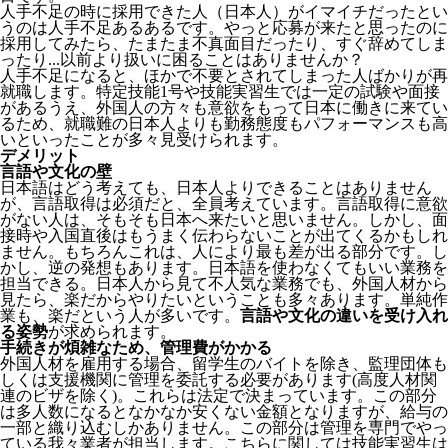
人手不足の時に採用できた人（日本人）がイマイチだったとい
うのは人手不足あるあるです。やっと応募が来たと思ったのに
採用してみたら、たまたま不真面目だったり、すぐ辞めてしま
ったり...以前より扱いに困ることはありませんか？
人手不足になると、ほかで不要とされてしまった人ばかりが再
就職します。特定技能1号や技能実習生では一定の試験や面接
があるうえ、外国人の方々も意欲をもって日本に働きに来てい
るため、就職難の日本人よりも勤務態度もパフォーマンスも高
いといったことが多々見受けられます。
デメリット
言語や文化の壁
日本語はどう考えても、日本人よりできることはありません
が、言語取得は必須だと、全員考えています。言語取得に意欲
がない人は、そもそも日本へ来たいと思いません。しかし、面
接時や入国直後はもうまく伝わらないことが出てくるかもしれ
ません。
もちろんこれは、人により最も差が出る部分です。し
かし、逆の発想もあります。日本語を使わなくてもいい業務を
担当できる。日本人から見て不人気な業務でも、外国人材から
見たら、楽だからやりたいということも多々あります。単純作
業も、楽だという人が多いです。
言語や文化の違いを受け入れ
る姿勢
が求められます。
手続きが煩雑なため、管理費がかかる
外国人材を雇用する場合、留学生のバイトを除き、
監理団体も
しくは支援機関に管理を委託する必要
があります(高度人材関
連のビザを除く)。これらは法定で決まっています。この部分
は多人数になるとなかなか安くない金額となりますが、給与の
一部と織り込むしかありません。この部分は管理を専門でやっ
ている我々業者が担当します。こちらに関しては技能実習生は