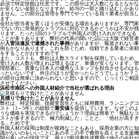
必須で特定技能は任意です。この部分は大人数になるとなかな
か安くない金額となりますが、給与の一部と織り込むしかあり
ません。この部分は管理を専門でやっている我々業者が担当し
ます。
会社が担当者を置くほうが安価なる場合もありますが、専門家
でない方に突発的なトラブルに対応できるかどうかは不安が残
ります。たった1回のトラブルで外国人の受け入れができなる
ことが多々あります。弊社の代表の聞いた話には大阪で経営者
が
入管法違反で逮捕された事例
がありますが、報道されない事
例もかなりあります。これを防ぐため、信頼できる業者に依頼
をすることがおすすめです。
また、コストも、弊社は人数スライド制を採用しているため、
受け入れ人数が増えれば増えるほど、単価が安くなります。管
理部署に、貴重な日本人の優秀なスタッフを担当させるのはも
ったいないです。外注のほうが安かったらどうでしょうか？こ
の部分は簡単に決められないと思いますので、じっくりご相談
させてください。
浜松市南区への外国人材紹介で当社が選ばれる理由
見積りで負けたことがありません
弊社は、特定技能、技能実習生ともに採用費用、ランニングコ
スト（3～5年）の総額で
最安値
を提供しています。なぜこのよ
うな価格を実現できるのでしょうか？理由は簡単で「無駄なコ
ストが多すぎるので、極力削減した」ことと、
「他社が高すぎ
る」
ためです。
外国人材の採用は制度が複雑なこともあり、採用企業の方に知
識がないのをいいことにあの手この手で費用を高くとる支援機
関が多いのが現状です。例えば申請書作成費用は仲介の会社が