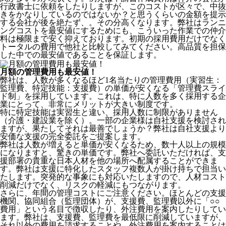
行政書士に依頼をしたりしますが、このコストが区々で、中抜
きをかなりしているのではないか？と思うくらいの金額を提示
する会社が後を絶たず、。その分高くなります。弊社はランニ
ングコストを最安値にするためにも、こういった作業での仲介
料は極限まで安く抑えております。
初期の採用費用だけでなく
トータルの費用で他社と比較してみてください。
高品質を担保
した中での最安値であることを保証します。
月額の管理費用も最安値！
弊社は、
人数が多くなるほど1名当たりの管理費用（実習生：
監理費、特定技能：支援費）の単価が安くなる「管理費スライ
ド制」を採用
しています。これは、特に人数を多く採用する企
業にとって、非常にメリットが大きい制度です。
特に特定技能は実習生と違い、採用人数に制限がありません
（介護・建設業を除く）。一部の企業様は自社支援を検討され
ますが、果たしてそれは最善でしょうか？弊社は自社支援より
安価な支援の完全委託をご提案します。
弊社は人数が増えると単価が安くなるため、数十人以上の規模
になりますと、驚きの単価です。弊社へ委託いただければ、支
援部署の貴重な日本人材を他の場所へ配属することができま
す。弊社は支援に特化したスタッフ複数人が掛け持ちで担当い
たします。突発的な事象にも対応いたしますので、人材コスト
削減だけでなく、リスクの軽減にもつながります。
さらに、年間の管理コストにご注意ください。ほとんどの支援
機関、協同組合（監理団体）が、支援費、監理費以外に「○○
費用」という名目で徴収したり、外注費用を案内したりしてい
ます。弊社は、支援費、監理費を最低限に削減していますが、
それ以外の費用を請求することや、外注費用を案内することは