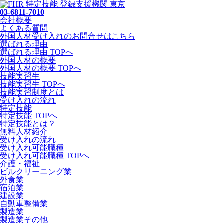
03-6811-7010
会社概要
よくある質問
外国人材受け入れの
お問合せ
はこちら
選ばれる理由
選ばれる理由 TOPへ
外国人材の概要
外国人材の概要 TOPへ
技能実習生
技能実習生 TOPへ
技能実習制度とは
受け入れの流れ
特定技能
特定技能 TOPへ
特定技能とは？
無料人材紹介
受け入れの流れ
受け入れ可能職種
受け入れ可能職種 TOPへ
介護・福祉
ビルクリーニング業
外食業
宿泊業
建設業
自動車整備業
製造業
製造業その他