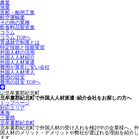
農業
漁業
造船・舶用工業
航空運輸業
その他の業種
飲食料品製造業
コラム
コラム TOPへ
育成就労制度とは
特定技能と技能実習
外国人材の活用
外国人人材紹介
外国人人材派遣
費用が異常に安い会社
外国人人材求人
費用の目安
費用の目安 TOPへ
北牟婁郡紀北町で外国人人材派遣･紹介会社をお探しの方へ
トップページ
対応エリア
東海
三重県
北牟婁郡紀北町
北牟婁郡紀北町で外国人材の受け入れを検討中の企業様へ。外
国人材のメリット・デメリットや弊社が選ばれる理由を紹介し
ます。