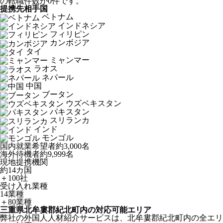
の転職件数が0件です。
提携先相手国
ベトナム
インドネシア
フィリピン
カンボジア
タイ
ミャンマー
ラオス
ネパール
中国
ブータン
ウズベキスタン
パキスタン
スリランカ
インド
モンゴル
国内就業希望者
約3,000名
海外待機者
約9,999名
現地提携機関
約14カ国
＋100社
受け入れ業種
14業種
＋80業種
三重県北牟婁郡紀北町内の対応可能エリア
弊社の外国人人材紹介サービスは、北牟婁郡紀北町内の全エリ