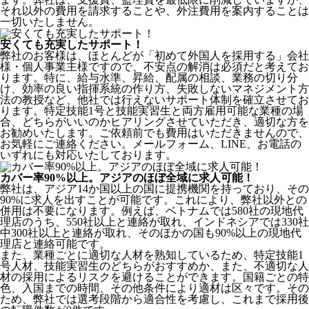
それ以外の費用を請求することや、外注費用を案内することは
一切いたしません。
安くても充実したサポート！
弊社のお客様は、ほとんどが
「初めて外国人を採用する」
会社
様・個人事業主様ですので、不安点の解消は必須だと考えてお
ります。特に、給与水準、昇給、配属の相談、業務の切り分
け、効率の良い指揮系統の作り方、失敗しないマネジメント方
法の教授など、
他社では行えないサポート体制
を確立させてお
ります。特定技能1号と技能実習生と両方雇用可能な業種の場
合、どちらがいいのかヒアリングさせていただき、適切な方を
お勧めいたします。ご依頼前でも費用はいただきませんので、
お気軽にご連絡ください。メールフォーム、LINE、お電話の
いずれにも対応いたしております。
カバー率90%以上。アジアのほぼ全域に求人可能！
弊社は、
アジア14か国以上の国に提携機関を持っており、その
90%に求人を出すことが可能
です。これにより、弊社以外との
併用は不要になります。例えば、ベトナムでは580社の現地代
理店のうち、550社以上と連絡が取れ、インドネシアでは330社
中300社以上と連絡が取れ、そのほかの国も90%以上の現地代
理店と連絡可能です。
また、業種ごとに適切な人材を熟知しているため、特定技能1
号人材、技能実習生のどちらがおすすめか、また、不適切な人
材の採用によるリスクを避けることができます。国籍ごとの特
色、入国までの時間、その他条件により適材は区々です。その
ため、弊社では選考段階から適合性を考慮し、これまで採用後