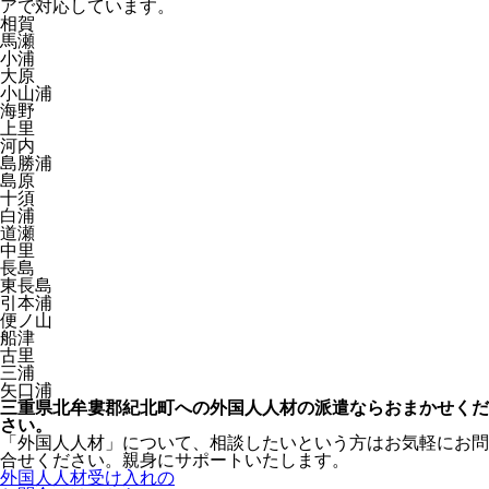
アで対応しています。
相賀
馬瀬
小浦
大原
小山浦
海野
上里
河内
島勝浦
島原
十須
白浦
道瀬
中里
長島
東長島
引本浦
便ノ山
船津
古里
三浦
矢口浦
三重県北牟婁郡紀北町への外国人人材の派遣ならおまかせくだ
さい。
「外国人人材」について、相談したいという方はお気軽にお問
合せください。親身にサポートいたします。
外国人人材受け入れの