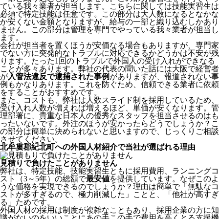
ている我々業者が担当します。こちらに関しては技能実習生は
必須で特定技能は任意です。この部分は大人数になるとなかな
か安くない金額となりますが、給与の一部と織り込むしかあり
ません。この部分は管理を専門でやっている我々業者が担当し
ます。
会社が担当者を置くほうが安価なる場合もありますが、専門家
でない方に突発的なトラブルに対応できるかどうかは不安が残
ります。たった1回のトラブルで外国人の受け入れができなる
ことが多々あります。弊社の代表の聞いた話には大阪で経営者
が
入管法違反で逮捕された事例
がありますが、報道されない事
例もかなりあります。これを防ぐため、信頼できる業者に依頼
をすることがおすすめです。
また、コストも、弊社は人数スライド制を採用しているため、
受け入れ人数が増えれば増えるほど、単価が安くなります。管
理部署に、貴重な日本人の優秀なスタッフを担当させるのはも
ったいないです。外注のほうが安かったらどうでしょうか？こ
の部分は簡単に決められないと思いますので、じっくりご相談
させてください。
北牟婁郡紀北町への外国人材紹介で当社が選ばれる理由
見積りで負けたことがありません
弊社は、特定技能、技能実習生ともに採用費用、ランニングコ
スト（3～5年）の総額で
最安値
を提供しています。なぜこのよ
うな価格を実現できるのでしょうか？理由は簡単で「無駄なコ
ストが多すぎるので、極力削減した」ことと、
「他社が高すぎ
る」
ためです。
外国人材の採用は制度が複雑なこともあり、採用企業の方に知
識がないのをいいことにあの手この手で費用を高くとる支援機