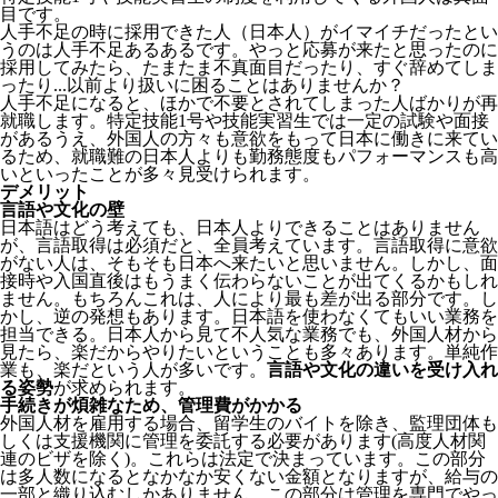
目
です。
人手不足の時に採用できた人（日本人）がイマイチだったとい
うのは人手不足あるあるです。やっと応募が来たと思ったのに
採用してみたら、たまたま不真面目だったり、すぐ辞めてしま
ったり...以前より扱いに困ることはありませんか？
人手不足になると、ほかで不要とされてしまった人ばかりが再
就職します。特定技能1号や技能実習生では一定の試験や面接
があるうえ、外国人の方々も意欲をもって日本に働きに来てい
るため、就職難の日本人よりも勤務態度もパフォーマンスも高
いといったことが多々見受けられます。
デメリット
言語や文化の壁
日本語はどう考えても、日本人よりできることはありません
が、言語取得は必須だと、全員考えています。言語取得に意欲
がない人は、そもそも日本へ来たいと思いません。しかし、面
接時や入国直後はもうまく伝わらないことが出てくるかもしれ
ません。
もちろんこれは、人により最も差が出る部分です。し
かし、逆の発想もあります。日本語を使わなくてもいい業務を
担当できる。日本人から見て不人気な業務でも、外国人材から
見たら、楽だからやりたいということも多々あります。単純作
業も、楽だという人が多いです。
言語や文化の違いを受け入れ
る姿勢
が求められます。
手続きが煩雑なため、管理費がかかる
外国人材を雇用する場合、留学生のバイトを除き、
監理団体も
しくは支援機関に管理を委託する必要
があります(高度人材関
連のビザを除く)。これらは法定で決まっています。この部分
は多人数になるとなかなか安くない金額となりますが、給与の
一部と織り込むしかありません。この部分は管理を専門でやっ