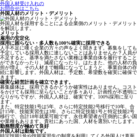
外国人材受け入れの
お問合せはこちら
外国人材のメリット・デメリット
外国人材を採用することによる企業側のメリット・デメリット
を解説します。
メリット
雇用の安定化
採用に困らない・多人数も100%確実に採用できる
人手不足に嘆く企業の方々の声をよく聞きます。募集をしても
予定している採用人数に達しないことはありませんか？人員が
不足すると、基準を満たさない業種は事業自体を履行すること
ができなかったり、減産になったり。はたまた、他の人材の負
担が増え、その人材まで離職になってしまうと、事業自体の存
続に影響します。
外国人材は、予定数、希望数を確実に確保で
きます。
確実な経営計画を確立できます。
募集媒体は、採用できるかどうか確実性はありません。コスト
をかけても採用に至らないことが多々あり、計画性が不透明に
なりがちですが、外国人人材は、確実です。100%採用に至り
ます。
また、特定技能1号は5年、さらに特定技能2号移行で10年、合
計15年、技能実習生は3年、さらに特定技能1号と特定技能2号
移行で、合計18年就業可能です。永住希望者が圧倒的に多い国
や業種もあります。貴社にあった国、人材を選別いたします。
勤務態度が極めて良好
外国人材は勤勉です。
特定技能1号や技能実習生の制度を利用してくる外国人は真面