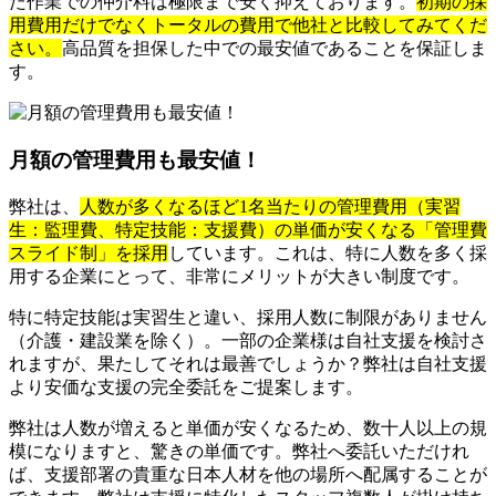
た作業での仲介料は極限まで安く抑えております。
初期の採
用費用だけでなくトータルの費用で他社と比較してみてくだ
さい。
高品質を担保した中での最安値であることを保証しま
す。
月額の管理費用も最安値！
弊社は、
人数が多くなるほど1名当たりの管理費用（実習
生：監理費、特定技能：支援費）の単価が安くなる「管理費
スライド制」を採用
しています。これは、特に人数を多く採
用する企業にとって、非常にメリットが大きい制度です。
特に特定技能は実習生と違い、採用人数に制限がありません
（介護・建設業を除く）。一部の企業様は自社支援を検討さ
れますが、果たしてそれは最善でしょうか？弊社は自社支援
より安価な支援の完全委託をご提案します。
弊社は人数が増えると単価が安くなるため、数十人以上の規
模になりますと、驚きの単価です。弊社へ委託いただけれ
ば、支援部署の貴重な日本人材を他の場所へ配属することが