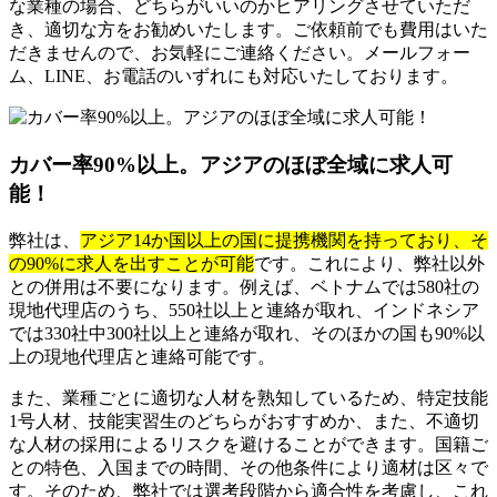
な業種の場合、どちらがいいのかヒアリングさせていただ
き、適切な方をお勧めいたします。ご依頼前でも費用はいた
だきませんので、お気軽にご連絡ください。メールフォー
ム、LINE、お電話のいずれにも対応いたしております。
カバー率90%以上。アジアのほぼ全域に求人可
能！
弊社は、
アジア14か国以上の国に提携機関を持っており、そ
の90%に求人を出すことが可能
です。これにより、弊社以外
との併用は不要になります。例えば、ベトナムでは580社の
現地代理店のうち、550社以上と連絡が取れ、インドネシア
では330社中300社以上と連絡が取れ、そのほかの国も90%以
上の現地代理店と連絡可能です。
また、業種ごとに適切な人材を熟知しているため、特定技能
1号人材、技能実習生のどちらがおすすめか、また、不適切
な人材の採用によるリスクを避けることができます。国籍ご
との特色、入国までの時間、その他条件により適材は区々で
す。そのため、弊社では選考段階から適合性を考慮し、これ