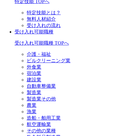
特定技能 TOPへ
特定技能とは？
無料人材紹介
受け入れの流れ
受け入れ可能職種
受け入れ可能職種 TOPへ
介護・福祉
ビルクリーニング業
外食業
宿泊業
建設業
自動車整備業
製造業
製造業その他
農業
漁業
造船・舶用工業
航空運輸業
その他の業種