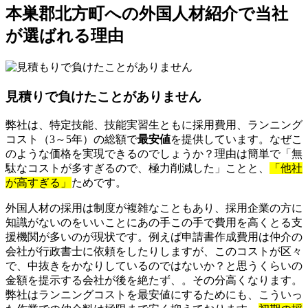
本巣郡北方町への外国人材紹介で当社
が選ばれる理由
見積りで負けたことがありません
弊社は、特定技能、技能実習生ともに採用費用、ランニング
コスト（3～5年）の総額で
最安値
を提供しています。なぜこ
のような価格を実現できるのでしょうか？理由は簡単で「無
駄なコストが多すぎるので、極力削減した」ことと、
「他社
が高すぎる」
ためです。
外国人材の採用は制度が複雑なこともあり、採用企業の方に
知識がないのをいいことにあの手この手で費用を高くとる支
援機関が多いのが現状です。例えば申請書作成費用は仲介の
会社が行政書士に依頼をしたりしますが、このコストが区々
で、中抜きをかなりしているのではないか？と思うくらいの
金額を提示する会社が後を絶たず、。その分高くなります。
弊社はランニングコストを最安値にするためにも、こういっ