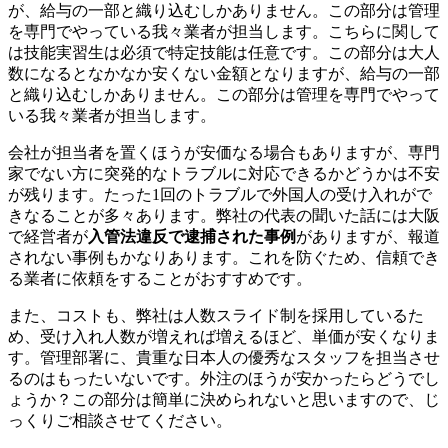
が、給与の一部と織り込むしかありません。この部分は管理
を専門でやっている我々業者が担当します。こちらに関して
は技能実習生は必須で特定技能は任意です。この部分は大人
数になるとなかなか安くない金額となりますが、給与の一部
と織り込むしかありません。この部分は管理を専門でやって
いる我々業者が担当します。
会社が担当者を置くほうが安価なる場合もありますが、専門
家でない方に突発的なトラブルに対応できるかどうかは不安
が残ります。たった1回のトラブルで外国人の受け入れがで
きなることが多々あります。弊社の代表の聞いた話には大阪
で経営者が
入管法違反で逮捕された事例
がありますが、報道
されない事例もかなりあります。これを防ぐため、信頼でき
る業者に依頼をすることがおすすめです。
また、コストも、弊社は人数スライド制を採用しているた
め、受け入れ人数が増えれば増えるほど、単価が安くなりま
す。管理部署に、貴重な日本人の優秀なスタッフを担当させ
るのはもったいないです。外注のほうが安かったらどうでし
ょうか？この部分は簡単に決められないと思いますので、じ
っくりご相談させてください。