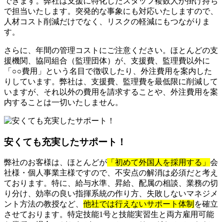
できます。弊社は支援に特化したスタッフ複数人が掛け持ち
で担当いたします。突発的な事象にも対応いたしますので、
人材コスト削減だけでなく、リスクの軽減にもつながりま
す。
さらに、年間の管理コストにご注意ください。ほとんどの支
援機関、協同組合（監理団体）が、支援費、監理費以外に
「○○費用」という名目で徴収したり、外注費用を案内した
りしています。弊社は、支援費、監理費を最低限に削減して
いますが、それ以外の費用を請求することや、外注費用を案
内することは一切いたしません。
安くても充実したサポート！
弊社のお客様は、ほとんどが
「初めて外国人を採用する」
会
社様・個人事業主様ですので、不安点の解消は必須だと考え
ております。特に、給与水準、昇給、配属の相談、業務の切
り分け、効率の良い指揮系統の作り方、失敗しないマネジメ
ント方法の教授など、
他社では行えないサポート体制
を確立
させております。特定技能1号と技能実習生と両方雇用可能