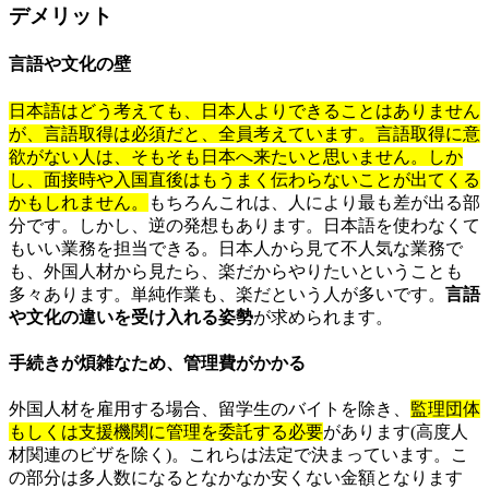
デメリット
言語や文化の壁
日本語はどう考えても、日本人よりできることはありません
が、言語取得は必須だと、全員考えています。言語取得に意
欲がない人は、そもそも日本へ来たいと思いません。しか
し、面接時や入国直後はもうまく伝わらないことが出てくる
かもしれません。
もちろんこれは、人により最も差が出る部
分です。しかし、逆の発想もあります。日本語を使わなくて
もいい業務を担当できる。日本人から見て不人気な業務で
も、外国人材から見たら、楽だからやりたいということも
多々あります。単純作業も、楽だという人が多いです。
言語
や文化の違いを受け入れる姿勢
が求められます。
手続きが煩雑なため、管理費がかかる
外国人材を雇用する場合、留学生のバイトを除き、
監理団体
もしくは支援機関に管理を委託する必要
があります(高度人
材関連のビザを除く)。これらは法定で決まっています。こ
の部分は多人数になるとなかなか安くない金額となります