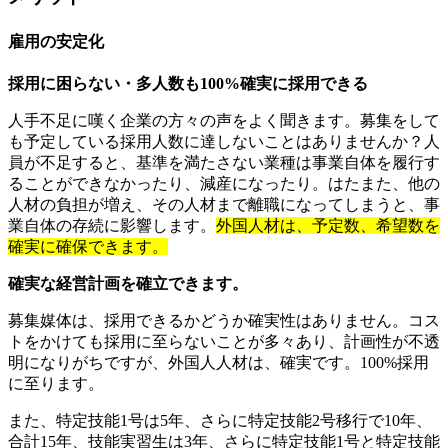
雇用の安定化
採用に困らない・多人数も100%確実に採用できる
人手不足に嘆く企業の方々の声をよく聞きます。募集をして
も予定している採用人数に達しないことはありませんか？人
員が不足すると、基準を満たさない業種は事業自体を履行す
ることができなかったり、減産になったり。はたまた、他の
人材の負担が増え、その人材まで離職になってしまうと、事
業自体の存続に影響します。
外国人材は、予定数、希望数を
確実に確保できます。
確実な経営計画を確立できます。
募集媒体は、採用できるかどうか確実性はありません。コス
トをかけても採用に至らないことが多々あり、計画性が不透
明になりがちですが、外国人人材は、確実です。100%採用
に至ります。
また、特定技能1号は5年、さらに特定技能2号移行で10年、
合計15年、技能実習生は3年、さらに特定技能1号と特定技能