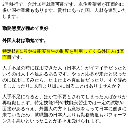
2号移行で、合計18年就業可能です。永住希望者が圧倒的に
多い国や業種もあります。貴社にあった国、人材を選別いた
します。
勤務態度が極めて良好
外国人材は勤勉です。
特定技能1号や技能実習生の制度を利用してくる外国人は真
面目
です。
人手不足の時に採用できた人（日本人）がイマイチだったと
いうのは人手不足あるあるです。やっと応募が来たと思った
のに採用してみたら、たまたま不真面目だったり、すぐ辞め
てしまったり...以前より扱いに困ることはありませんか？
人手不足になると、ほかで不要とされてしまった人ばかりが
再就職します。特定技能1号や技能実習生では一定の試験や
面接があるうえ、外国人の方々も意欲をもって日本に働きに
来ているため、就職難の日本人よりも勤務態度もパフォーマ
ンスも高いといったことが多々見受けられます。