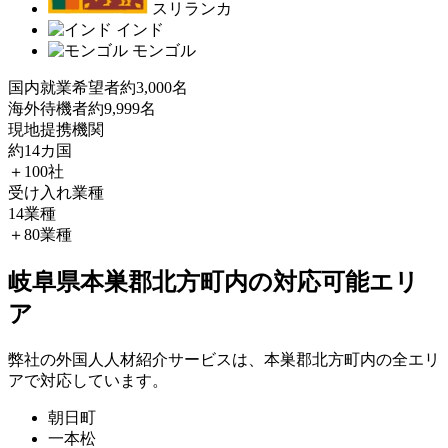
スリランカ
インド
モンゴル
国内就業希望者
約3,000名
海外待機者
約9,999名
現地提携機関
約14カ国
＋100社
受け入れ業種
14業種
＋80業種
岐阜県本巣郡北方町内の対応可能エリ
ア
弊社の外国人人材紹介サービスは、本巣郡北方町内の全エリ
アで対応しています。
朝日町
一本松