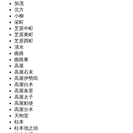
加茂
北方
小柳
栄町
芝原中町
芝原東町
芝原西町
清水
曲路
曲路東
高屋
高屋石末
高屋伊勢田
高屋白木
高屋条里
高屋太子
高屋勅使
高屋分木
天狗堂
柱本
柱本池之頭