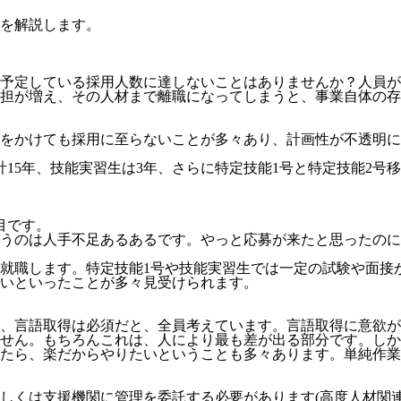
を解説します。
予定している採用人数に達しないことはありませんか？人員が
担が増え、その人材まで離職になってしまうと、事業自体の存
をかけても採用に至らないことが多々あり、計画性が不透明にな
計15年、技能実習生は3年、さらに特定技能1号と特定技能2号
目
です。
うのは人手不足あるあるです。やっと応募が来たと思ったのに
就職します。特定技能1号や技能実習生では一定の試験や面接
いといったことが多々見受けられます。
、言語取得は必須だと、全員考えています。言語取得に意欲が
せん。
もちろんこれは、人により最も差が出る部分です。しか
たら、楽だからやりたいということも多々あります。単純作業
しくは支援機関に管理を委託する必要
があります(高度人材関