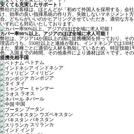
安くても充実したサポート！
弊社のお客様は、ほとんどが
「初めて外国人を採用する」
会社
け、効率の良い指揮系統の作り方、失敗しないマネジメント方
合、どちらがいいのかヒアリングさせていただき、適切な方を
いずれにも対応いたしております。
カバー率90%以上。アジアのほぼ全域に求人可能！
弊社は、
アジア14か国以上の国に提携機関を持っており、その
理店のうち、550社以上と連絡が取れ、インドネシアでは330
また、業種ごとに適切な人材を熟知しているため、特定技能1
色、入国までの時間、その他条件により適材は区々です。その
提携先相手国
ベトナム
インドネシア
フィリピン
カンボジア
タイ
ミャンマー
ラオス
ネパール
中国
ブータン
ウズベキスタン
パキスタン
スリランカ
インド