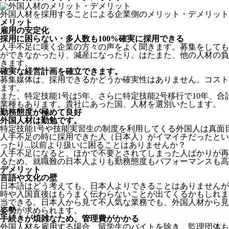
外国人材を採用することによる企業側のメリット・デメリット
メリット
雇用の安定化
採用に困らない・多人数も100%確実に採用できる
人手不足に嘆く企業の方々の声をよく聞きます。募集をしても
ができなかったり、減産になったり。はたまた、他の人材の負
きます。
確実な経営計画を確立できます。
募集媒体は、採用できるかどうか確実性はありません。コスト
ます。
また、特定技能1号は5年、さらに特定技能2号移行で10年、合
業種もあります。貴社にあった国、人材を選別いたします。
勤務態度が極めて良好
外国人材は勤勉です。
特定技能1号や技能実習生の制度を利用してくる外国人は真面
人手不足の時に採用できた人（日本人）がイマイチだったとい
ったり...以前より扱いに困ることはありませんか？
人手不足になると、ほかで不要とされてしまった人ばかりが再
るため、就職難の日本人よりも勤務態度もパフォーマンスも高
デメリット
言語や文化の壁
日本語はどう考えても、日本人よりできることはありませんが
時や入国直後はもうまく伝わらないことが出てくるかもしれま
当できる。日本人から見て不人気な業務でも、外国人材から見
姿勢
が求められます。
手続きが煩雑なため、管理費がかかる
外国人材を雇用する場合、留学生のバイトを除き、
監理団体も