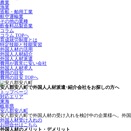
農業
漁業
造船・舶用工業
航空運輸業
その他の業種
飲食料品製造業
コラム
コラム TOPへ
育成就労制度とは
特定技能と技能実習
外国人材の活用
外国人人材紹介
外国人人材派遣
費用が異常に安い会社
外国人人材求人
費用の目安
費用の目安 TOPへ
安八郡安八町で外国人人材派遣･紹介会社をお探しの方へ
トップページ
対応エリア
東海
岐阜県
安八郡安八町
安八郡安八町で外国人材の受け入れを検討中の企業様へ。外国
外国人材受け入れの
お問合せはこちら
外国人材のメリット・デメリット