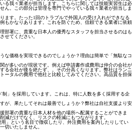
いる我々業者が担当します。こちらに関しては技能実習生は必
せん。この部分は管理を専門でやっている我々業者が担当しま
ります。たった1回のトラブルで外国人の受け入れができなる
例もかなりあります。これを防ぐため、信頼できる業者に依頼
理部署に、貴重な日本人の優秀なスタッフを担当させるのはも
させてください。
うな価格を実現できるのでしょうか？理由は簡単で「無駄なコ
関が多いのが現状です。例えば申請書作成費用は仲介の会社が
する会社が後を絶たず、。その分高くなります。弊社はランニ
トータルの費用で他社と比較してみてください。
高品質を担保
ド制」を採用
しています。これは、特に人数を多く採用する企
すが、果たしてそれは最善でしょうか？弊社は自社支援より安
支援部署の貴重な日本人材を他の場所へ配属することができま
削減だけでなく、リスクの軽減にもつながります。
費用」という名目で徴収したり、外注費用を案内したりしてい
一切いたしません。