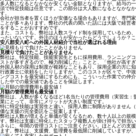
多人数になるとなかなか安くない金額となりますが、給与の一
須で特定技能は任意です。この部分は大人数になるとなかなか
す。
会社が担当者を置くほうが安価なる場合もありますが、専門家
ことが多々あります。弊社の代表の聞いた話には大阪で経営者
をすることがおすすめです。
また、コストも、弊社は人数スライド制を採用しているため、
ったいないです。外注のほうが安かったらどうでしょうか？こ
安八郡安八町への外国人材紹介で当社が選ばれる理由
見積りで負けたことがありません
弊社は、特定技能、技能実習生ともに採用費用、ランニングコ
ストが多すぎるので、極力削減した」ことと、
「他社が高すぎ
外国人材の採用は制度が複雑なこともあり、採用企業の方に知
行政書士に依頼をしたりしますが、このコストが区々で、中抜
ングコストを最安値にするためにも、こういった作業での仲介
した中での最安値であることを保証します。
月額の管理費用も最安値！
弊社は、
人数が多くなるほど1名当たりの管理費用（実習生：
業にとって、非常にメリットが大きい制度です。
特に特定技能は実習生と違い、採用人数に制限がありません（
価な支援の完全委託をご提案します。
弊社は人数が増えると単価が安くなるため、数十人以上の規
す。弊社は支援に特化したスタッフ複数人が掛け持ちで担当い
さらに、年間の管理コストにご注意ください。ほとんどの支援
ます。弊社は、支援費、監理費を最低限に削減していますが、