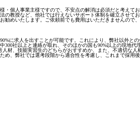
様・個人事業主様ですので、不安点の解消は必須だと考えてお
法の教授など、
他社では行えないサポート体制
を確立させてお
お勧めいたします。ご依頼前でも費用はいただきませんので、お
90%に求人を出すことが可能
です。これにより、弊社以外との
社中300社以上と連絡が取れ、そのほかの国も90%以上の現地
号人材、技能実習生のどちらがおすすめか、また、不適切な人
ため、弊社では選考段階から適合性を考慮し、これまで採用後