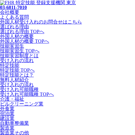
03-6811-7010
会社概要
よくある質問
外国人材受け入れの
お問合せ
はこちら
選ばれる理由
選ばれる理由 TOPへ
外国人材の概要
外国人材の概要 TOPへ
技能実習生
技能実習生 TOPへ
技能実習制度とは
受け入れの流れ
特定技能
特定技能 TOPへ
特定技能とは？
無料人材紹介
受け入れの流れ
受け入れ可能職種
受け入れ可能職種 TOPへ
介護・福祉
ビルクリーニング業
外食業
宿泊業
建設業
自動車整備業
製造業
製造業その他