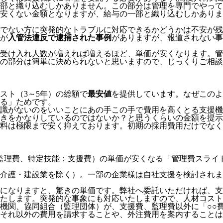
部と織り込むしかありません。この部分は管理を専門でやって
安くない金額となりますが、給与の一部と織り込むしかありま
でない方に突発的なトラブルに対応できるかどうかは不安が残
が
入管法違反で逮捕された事例
がありますが、報道されない事
受け入れ人数が増えれば増えるほど、単価が安くなります。管
の部分は簡単に決められないと思いますので、じっくりご相談
スト（3～5年）の総額で
最安値
を提供しています。なぜこのよ
る」
ためです。
識がないのをいいことにあの手この手で費用を高くとる支援機
きをかなりしているのではないか？と思うくらいの金額を提示
料は極限まで安く抑えております。
初期の採用費用だけでなく
監理費、特定技能：支援費）の単価が安くなる「管理費スライ
介護・建設業を除く）。一部の企業様は自社支援を検討されま
模になりますと、驚きの単価です。弊社へ委託いただければ、
たします。突発的な事象にも対応いたしますので、人材コスト
機関、協同組合（監理団体）が、支援費、監理費以外に「○○
それ以外の費用を請求することや、外注費用を案内することは