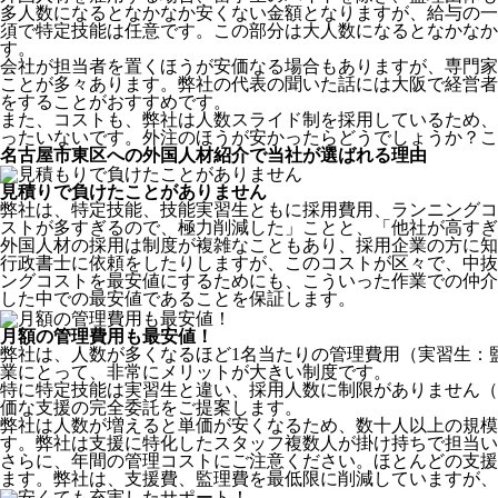
多人数になるとなかなか安くない金額となりますが、給与の一
須で特定技能は任意です。この部分は大人数になるとなかなか
す。
会社が担当者を置くほうが安価なる場合もありますが、専門家
ことが多々あります。弊社の代表の聞いた話には大阪で経営者
をすることがおすすめです。
また、コストも、弊社は人数スライド制を採用しているため、
ったいないです。外注のほうが安かったらどうでしょうか？こ
名古屋市東区への外国人材紹介で当社が選ばれる理由
見積りで負けたことがありません
弊社は、特定技能、技能実習生ともに採用費用、ランニングコ
ストが多すぎるので、極力削減した」ことと、
「他社が高すぎ
外国人材の採用は制度が複雑なこともあり、採用企業の方に知
行政書士に依頼をしたりしますが、このコストが区々で、中抜
ングコストを最安値にするためにも、こういった作業での仲介
した中での最安値であることを保証します。
月額の管理費用も最安値！
弊社は、
人数が多くなるほど1名当たりの管理費用（実習生：
業にとって、非常にメリットが大きい制度です。
特に特定技能は実習生と違い、採用人数に制限がありません（
価な支援の完全委託をご提案します。
弊社は人数が増えると単価が安くなるため、数十人以上の規
す。弊社は支援に特化したスタッフ複数人が掛け持ちで担当い
さらに、年間の管理コストにご注意ください。ほとんどの支援
ます。弊社は、支援費、監理費を最低限に削減していますが、