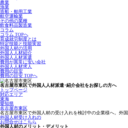
農業
漁業
造船・舶用工業
航空運輸業
その他の業種
飲食料品製造業
コラム
コラム TOPへ
育成就労制度とは
特定技能と技能実習
外国人材の活用
外国人人材紹介
外国人人材派遣
費用が異常に安い会社
外国人人材求人
費用の目安
費用の目安 TOPへ
名古屋市東区で外国人人材派遣･紹介会社をお探しの方へ
トップページ
対応エリア
東海
愛知県
名古屋市東区
名古屋市東区で外国人材の受け入れを検討中の企業様へ。外国
外国人材受け入れの
お問合せはこちら
外国人材のメリット・デメリット