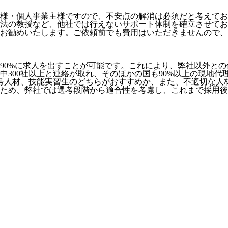
様・個人事業主様ですので、不安点の解消は必須だと考えてお
法の教授など、
他社では行えないサポート体制
を確立させてお
お勧めいたします。ご依頼前でも費用はいただきませんので、お
90%に求人を出すことが可能
です。これにより、弊社以外との
社中300社以上と連絡が取れ、そのほかの国も90%以上の現地
号人材、技能実習生のどちらがおすすめか、また、不適切な人
ため、弊社では選考段階から適合性を考慮し、これまで採用後