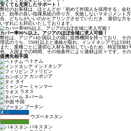
安くても充実したサポート！
弊社のお客様は、ほとんどが
「初めて外国人を採用する」
会社
け、効率の良い指揮系統の作り方、失敗しないマネジメント方
合、どちらがいいのかヒアリングさせていただき、適切な方を
いずれにも対応いたしております。
カバー率90%以上。アジアのほぼ全域に求人可能！
弊社は、
アジア14か国以上の国に提携機関を持っており、その
理店のうち、550社以上と連絡が取れ、インドネシアでは330
また、業種ごとに適切な人材を熟知しているため、特定技能1
色、入国までの時間、その他条件により適材は区々です。その
提携先相手国
ベトナム
インドネシア
フィリピン
カンボジア
タイ
ミャンマー
ラオス
ネパール
中国
ブータン
ウズベキスタン
パキスタン