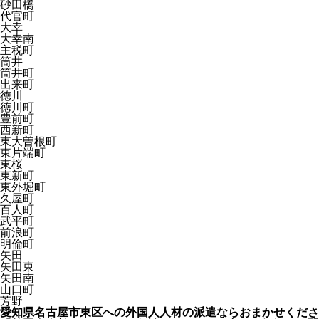
砂田橋
代官町
大幸
大幸南
主税町
筒井
筒井町
出来町
徳川
徳川町
豊前町
西新町
東大曽根町
東片端町
東桜
東新町
東外堀町
久屋町
百人町
武平町
前浪町
明倫町
矢田
矢田東
矢田南
山口町
芳野
愛知県名古屋市東区への外国人人材の派遣ならおまかせくださ