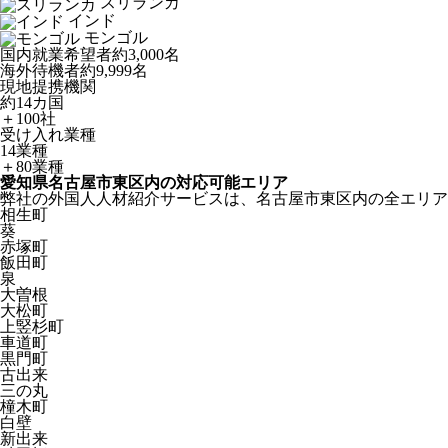
スリランカ
インド
モンゴル
国内就業希望者
約3,000名
海外待機者
約9,999名
現地提携機関
約14カ国
＋100社
受け入れ業種
14業種
＋80業種
愛知県名古屋市東区内の対応可能エリア
弊社の外国人人材紹介サービスは、名古屋市東区内の全エリア
相生町
葵
赤塚町
飯田町
泉
大曽根
大松町
上竪杉町
車道町
黒門町
古出来
三の丸
橦木町
白壁
新出来