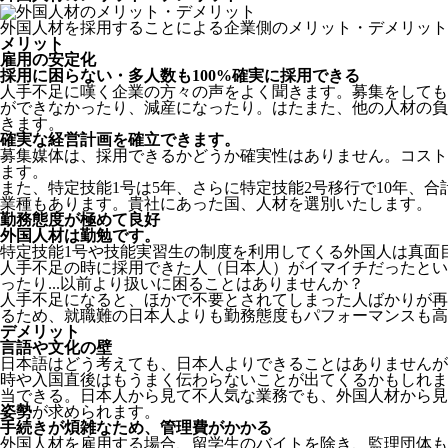
外国人材を採用することによる企業側のメリット・デメリット
メリット
雇用の安定化
採用に困らない・多人数も100%確実に採用できる
人手不足に嘆く企業の方々の声をよく聞きます。募集をしても
ができなかったり、減産になったり。はたまた、他の人材の負
きます。
確実な経営計画を確立できます。
募集媒体は、採用できるかどうか確実性はありません。コスト
ます。
また、特定技能1号は5年、さらに特定技能2号移行で10年、合
業種もあります。貴社にあった国、人材を選別いたします。
勤務態度が極めて良好
外国人材は勤勉です。
特定技能1号や技能実習生の制度を利用してくる外国人は真面
人手不足の時に採用できた人（日本人）がイマイチだったとい
ったり...以前より扱いに困ることはありませんか？
人手不足になると、ほかで不要とされてしまった人ばかりが再
るため、就職難の日本人よりも勤務態度もパフォーマンスも高
デメリット
言語や文化の壁
日本語はどう考えても、日本人よりできることはありませんが
時や入国直後はもうまく伝わらないことが出てくるかもしれま
当できる。日本人から見て不人気な業務でも、外国人材から見
姿勢
が求められます。
手続きが煩雑なため、管理費がかかる
外国人材を雇用する場合、留学生のバイトを除き、
監理団体も