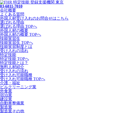
03-6811-7010
会社概要
よくある質問
外国人材受け入れの
お問合せ
はこちら
選ばれる理由
選ばれる理由 TOPへ
外国人材の概要
外国人材の概要 TOPへ
技能実習生
技能実習生 TOPへ
技能実習制度とは
受け入れの流れ
特定技能
特定技能 TOPへ
特定技能とは？
無料人材紹介
受け入れの流れ
受け入れ可能職種
受け入れ可能職種 TOPへ
介護・福祉
ビルクリーニング業
外食業
宿泊業
建設業
自動車整備業
製造業
製造業その他