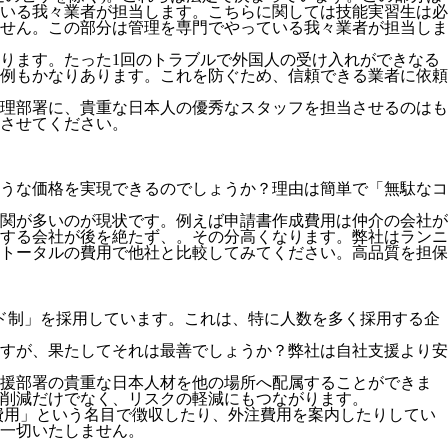
いる我々業者が担当します。こちらに関しては技能実習生は必
せん。この部分は管理を専門でやっている我々業者が担当しま
ります。たった1回のトラブルで外国人の受け入れができなる
例もかなりあります。これを防ぐため、信頼できる業者に依頼
理部署に、貴重な日本人の優秀なスタッフを担当させるのはも
させてください。
うな価格を実現できるのでしょうか？理由は簡単で「無駄なコ
関が多いのが現状です。例えば申請書作成費用は仲介の会社が
する会社が後を絶たず、。その分高くなります。弊社はランニ
トータルの費用で他社と比較してみてください。
高品質を担保
ド制」を採用
しています。これは、特に人数を多く採用する企
すが、果たしてそれは最善でしょうか？弊社は自社支援より安
支援部署の貴重な日本人材を他の場所へ配属することができま
削減だけでなく、リスクの軽減にもつながります。
費用」という名目で徴収したり、外注費用を案内したりしてい
一切いたしません。