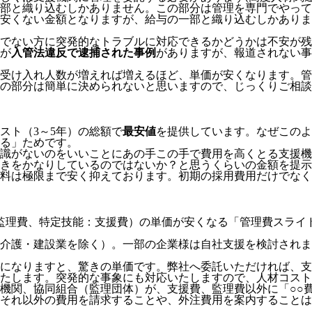
部と織り込むしかありません。この部分は管理を専門でやって
安くない金額となりますが、給与の一部と織り込むしかありま
でない方に突発的なトラブルに対応できるかどうかは不安が残
が
入管法違反で逮捕された事例
がありますが、報道されない事
受け入れ人数が増えれば増えるほど、単価が安くなります。管
の部分は簡単に決められないと思いますので、じっくりご相談
スト（3～5年）の総額で
最安値
を提供しています。なぜこのよ
る」
ためです。
識がないのをいいことにあの手この手で費用を高くとる支援機
きをかなりしているのではないか？と思うくらいの金額を提示
料は極限まで安く抑えております。
初期の採用費用だけでなく
監理費、特定技能：支援費）の単価が安くなる「管理費スライ
介護・建設業を除く）。一部の企業様は自社支援を検討されま
模になりますと、驚きの単価です。弊社へ委託いただければ、
たします。突発的な事象にも対応いたしますので、人材コスト
機関、協同組合（監理団体）が、支援費、監理費以外に「○○
それ以外の費用を請求することや、外注費用を案内することは