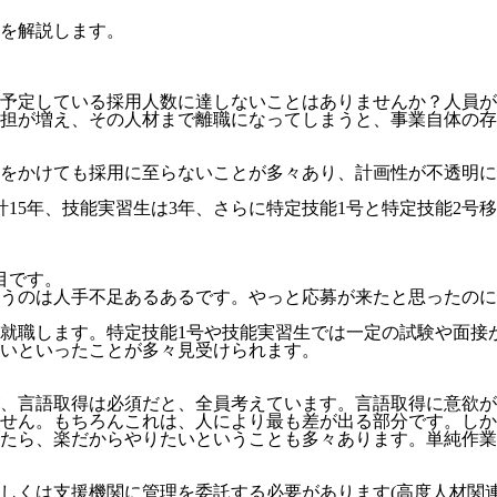
を解説します。
予定している採用人数に達しないことはありませんか？人員が
担が増え、その人材まで離職になってしまうと、事業自体の存
をかけても採用に至らないことが多々あり、計画性が不透明にな
計15年、技能実習生は3年、さらに特定技能1号と特定技能2号
目
です。
うのは人手不足あるあるです。やっと応募が来たと思ったのに
就職します。特定技能1号や技能実習生では一定の試験や面接
いといったことが多々見受けられます。
、言語取得は必須だと、全員考えています。言語取得に意欲が
せん。
もちろんこれは、人により最も差が出る部分です。しか
たら、楽だからやりたいということも多々あります。単純作業
しくは支援機関に管理を委託する必要
があります(高度人材関