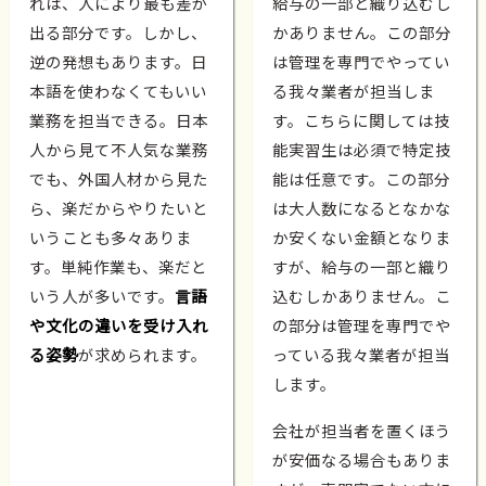
れは、人により最も差が
給与の一部と織り込むし
出る部分です。しかし、
かありません。この部分
逆の発想もあります。日
は管理を専門でやってい
本語を使わなくてもいい
る我々業者が担当しま
業務を担当できる。日本
す。こちらに関しては技
人から見て不人気な業務
能実習生は必須で特定技
でも、外国人材から見た
能は任意です。この部分
ら、楽だからやりたいと
は大人数になるとなかな
いうことも多々ありま
か安くない金額となりま
す。単純作業も、楽だと
すが、給与の一部と織り
いう人が多いです。
言語
込むしかありません。こ
や文化の違いを受け入れ
の部分は管理を専門でや
る姿勢
が求められます。
っている我々業者が担当
します。
会社が担当者を置くほう
が安価なる場合もありま