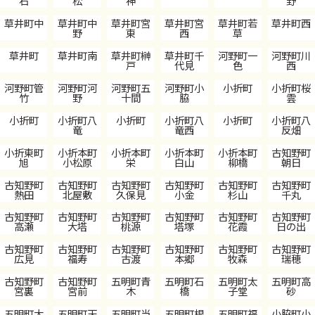
石
松
神
野
草井町中
草井町中
草井町宮
草井町宮
草井町若
草井町西
野
東
西
草
草井町
草井町南
草井町榊
草井町千
河野町一
河野町川
戸
代見
色
西
河野町管
河野町河
河野町五
河野町小
小折町
小折町桜
竹
野
十間
脇
雲
小折町
小折町八
小折町
小折町八
小折町
小折町八
竜
竜西
反畑
小折東町
小折本町
小折本町
小折本町
小折本町
古知野町
旭
小松原
栄
白山
柳橋
朝日
古知野町
古知野町
古知野町
古知野町
古知野町
古知野町
熱田
北屋敷
久保見
小金
杉山
千丸
古知野町
古知野町
古知野町
古知野町
古知野町
古知野町
高瀬
大塔
桃源
塔塚
花霞
日の出
古知野町
古知野町
古知野町
古知野町
古知野町
古知野町
広見
福寿
古渡
本郷
牧森
瑞穂
古知野町
古知野町
五明町青
五明町石
五明町太
五明町高
宮裏
宮前
木
橋
子堂
砂
五明町大
五明町天
五明町当
五明町根
五明町福
小脇町小