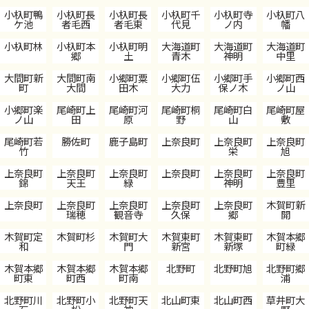
小杁町鴨
小杁町長
小杁町長
小杁町千
小杁町寺
小杁町八
ケ池
者毛西
者毛東
代見
ノ内
幡
小杁町林
小杁町本
小杁町明
大海道町
大海道町
大海道町
郷
土
青木
神明
中里
大間町新
大間町南
小郷町粟
小郷町伍
小郷町手
小郷町西
町
大間
田木
大力
保ノ木
ノ山
小郷町楽
尾崎町上
尾崎町河
尾崎町桐
尾崎町白
尾崎町屋
ノ山
田
原
野
山
敷
尾崎町若
勝佐町
鹿子島町
上奈良町
上奈良町
上奈良町
竹
栄
旭
上奈良町
上奈良町
上奈良町
上奈良町
上奈良町
上奈良町
錦
天王
緑
神明
豊里
上奈良町
上奈良町
上奈良町
上奈良町
上奈良町
木賀町新
瑞穂
観音寺
久保
郷
開
木賀町定
木賀町杉
木賀町大
木賀東町
木賀東町
木賀本郷
和
門
新宮
新塚
町緑
木賀本郷
木賀本郷
木賀本郷
北野町
北野町旭
北野町郷
町東
町西
町南
浦
北野町川
北野町小
北野町天
北山町東
北山町西
草井町大