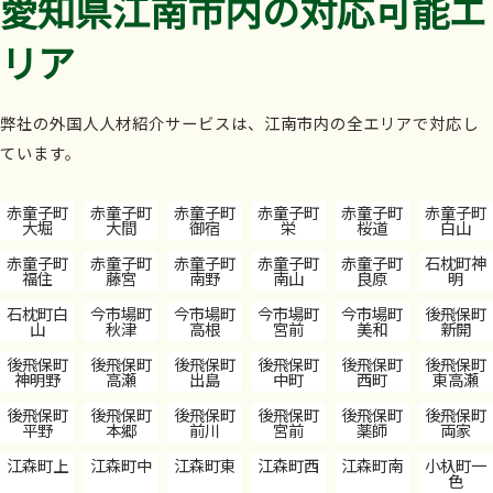
愛知県江南市内の対応可能エ
リア
弊社の外国人人材紹介サービスは、江南市内の全エリアで対応し
ています。
赤童子町
赤童子町
赤童子町
赤童子町
赤童子町
赤童子町
大堀
大間
御宿
栄
桜道
白山
赤童子町
赤童子町
赤童子町
赤童子町
赤童子町
石枕町神
福住
藤宮
南野
南山
良原
明
石枕町白
今市場町
今市場町
今市場町
今市場町
後飛保町
山
秋津
高根
宮前
美和
新開
後飛保町
後飛保町
後飛保町
後飛保町
後飛保町
後飛保町
神明野
高瀬
出島
中町
西町
東高瀬
後飛保町
後飛保町
後飛保町
後飛保町
後飛保町
後飛保町
平野
本郷
前川
宮前
薬師
両家
江森町上
江森町中
江森町東
江森町西
江森町南
小杁町一
色