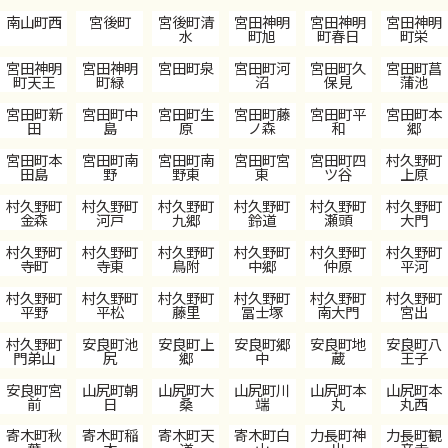
南山町西
宮後町
宮後町清
宮田神明
宮田神明
宮田神明
水
町旭
町春日
町栄
宮田神明
宮田神明
宮田町泉
宮田町河
宮田町久
宮田町菖
町天王
町緑
沼
保見
蒲池
宮田町新
宮田町中
宮田町生
宮田町藤
宮田町平
宮田町本
田
島
原
ノ森
和
郷
宮田町本
宮田町南
宮田町南
宮田町宮
宮田町四
村久野町
田島
野
野東
東
ツ谷
上原
村久野町
村久野町
村久野町
村久野町
村久野町
村久野町
金森
河戸
九郷
鈴道
瀬頭
大門
村久野町
村久野町
村久野町
村久野町
村久野町
村久野町
寺町
寺東
鳥附
中郷
仲原
平河
村久野町
村久野町
村久野町
村久野町
村久野町
村久野町
平野
平松
藤里
冨士塚
南大門
宮出
村久野町
安良町池
安良町上
安良町郷
安良町地
安良町八
門弟山
尻
郷
中
蔵
王子
安良町宮
山尻町朝
山尻町大
山尻町川
山尻町本
山尻町本
前
日
桑
端
丸
丸西
寄木町秋
寄木町稲
寄木町天
寄木町白
力長町神
力長町観