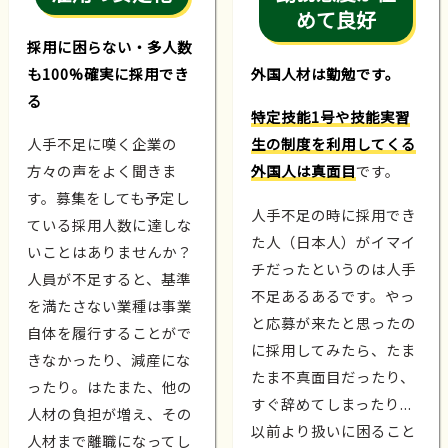
めて良好
採用に困らない・多人数
も100%確実に採用でき
外国人材は勤勉です。
る
特定技能1号や技能実習
人手不足に嘆く企業の
生の制度を利用してくる
方々の声をよく聞きま
外国人は真面目
です。
す。募集をしても予定し
人手不足の時に採用でき
ている採用人数に達しな
た人（日本人）がイマイ
いことはありませんか？
チだったというのは人手
人員が不足すると、基準
不足あるあるです。やっ
を満たさない業種は事業
と応募が来たと思ったの
自体を履行することがで
に採用してみたら、たま
きなかったり、減産にな
たま不真面目だったり、
ったり。はたまた、他の
すぐ辞めてしまったり...
人材の負担が増え、その
以前より扱いに困ること
人材まで離職になってし