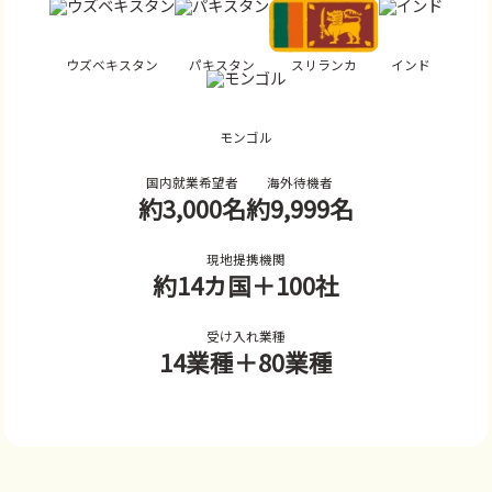
ウズベキスタン
パキスタン
スリランカ
インド
モンゴル
国内就業希望者
海外待機者
約3,000名
約9,999名
現地提携機関
約14カ国
＋100社
受け入れ業種
14業種
＋80業種