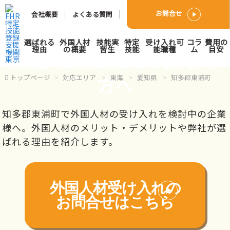
お問合せ
会社概要
よくある質問
知多郡東浦町で外国人人材
選ばれる
外国人材
技能実
特定
受け入れ可
コラ
費用の
理由
の概要
習生
技能
能職種
ム
目安
派遣･紹介会社をお探しの
方へ
トップページ
対応エリア
東海
愛知県
知多郡東浦町
知多郡東浦町で外国人材の受け入れを検討中の企業
様へ。外国人材のメリット・デメリットや弊社が選
ばれる理由を紹介します。
外国人材受け入れの
お問合せはこちら