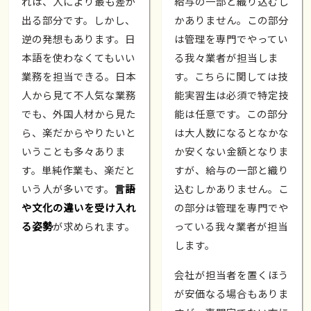
れは、人により最も差が
給与の一部と織り込むし
出る部分です。しかし、
かありません。この部分
逆の発想もあります。日
は管理を専門でやってい
本語を使わなくてもいい
る我々業者が担当しま
業務を担当できる。日本
す。こちらに関しては技
人から見て不人気な業務
能実習生は必須で特定技
でも、外国人材から見た
能は任意です。この部分
ら、楽だからやりたいと
は大人数になるとなかな
いうことも多々ありま
か安くない金額となりま
す。単純作業も、楽だと
すが、給与の一部と織り
いう人が多いです。
言語
込むしかありません。こ
や文化の違いを受け入れ
の部分は管理を専門でや
る姿勢
が求められます。
っている我々業者が担当
します。
会社が担当者を置くほう
が安価なる場合もありま