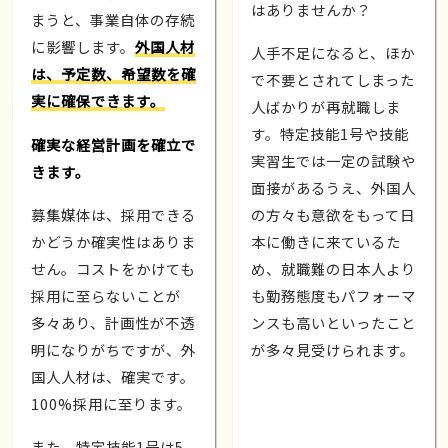
はありませんか？
まうと、事業自体の存続
に影響します。
外国人材
人手不足になると、ほか
は、予定数、希望数を確
で不要とされてしまった
実に確保できます。
人ばかりが再就職しま
す。特定技能1号や技能
確実な経営計画を確立で
実習生では一定の試験や
きます。
面接があるうえ、外国人
募集媒体は、採用できる
の方々も意欲をもって日
かどうか確実性はありま
本に働きに来ているた
せん。コストをかけても
め、就職難の日本人より
採用に至らないことが
も勤務態度もパフォーマ
多々あり、計画性が不透
ンスも高いといったこと
明になりがちですが、外
が多々見受けられます。
国人人材は、確実です。
100%採用に至ります。
また、特定技能1号は5