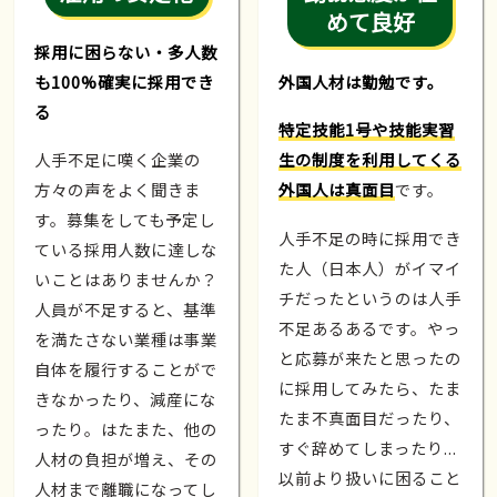
めて良好
採用に困らない・多人数
も100%確実に採用でき
外国人材は勤勉です。
る
特定技能1号や技能実習
人手不足に嘆く企業の
生の制度を利用してくる
方々の声をよく聞きま
外国人は真面目
です。
す。募集をしても予定し
人手不足の時に採用でき
ている採用人数に達しな
た人（日本人）がイマイ
いことはありませんか？
チだったというのは人手
人員が不足すると、基準
不足あるあるです。やっ
を満たさない業種は事業
と応募が来たと思ったの
自体を履行することがで
に採用してみたら、たま
きなかったり、減産にな
たま不真面目だったり、
ったり。はたまた、他の
すぐ辞めてしまったり...
人材の負担が増え、その
以前より扱いに困ること
人材まで離職になってし