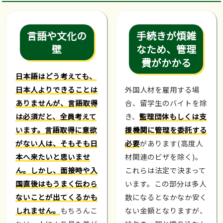
言語や文化の
手続きが煩雑
壁
なため、管理
費がかかる
日本語はどう考えても、
日本人よりできることは
外国人材を雇用する場
ありませんが、言語取得
合、留学生のバイトを除
は必須だと、全員考えて
き、
監理団体もしくは支
います。言語取得に意欲
援機関に管理を委託する
がない人は、そもそも日
必要
があります(高度人
本へ来たいと思いませ
材関連のビザを除く)。
ん。しかし、面接時や入
これらは法定で決まって
国直後はもうまく伝わら
います。この部分は多人
ないことが出てくるかも
数になるとなかなか安く
しれません。
もちろんこ
ない金額となりますが、