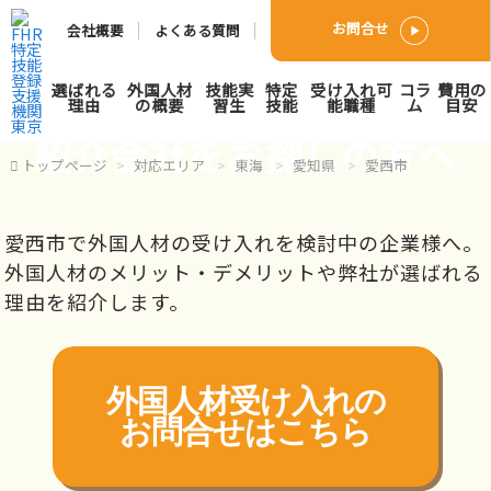
お問合せ
会社概要
よくある質問
愛西市で外国人人材派遣･
選ばれる
外国人材
技能実
特定
受け入れ可
コラ
費用の
理由
の概要
習生
技能
能職種
ム
目安
紹介会社をお探しの方へ
トップページ
対応エリア
東海
愛知県
愛西市
愛西市で外国人材の受け入れを検討中の企業様へ。
外国人材のメリット・デメリットや弊社が選ばれる
理由を紹介します。
外国人材受け入れの
お問合せはこちら