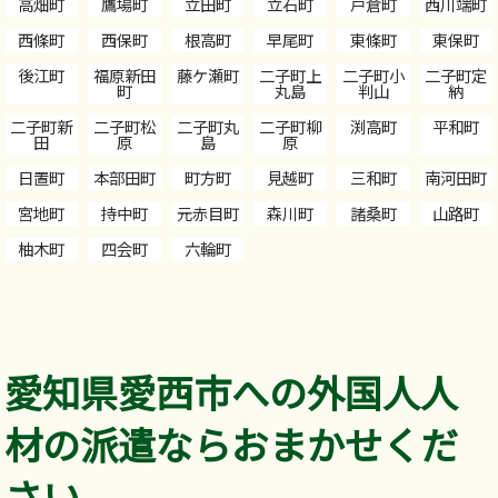
高畑町
鷹場町
立田町
立石町
戸倉町
西川端町
西條町
西保町
根高町
早尾町
東條町
東保町
後江町
福原新田
藤ケ瀬町
二子町上
二子町小
二子町定
町
丸島
判山
納
二子町新
二子町松
二子町丸
二子町柳
渕高町
平和町
田
原
島
原
日置町
本部田町
町方町
見越町
三和町
南河田町
宮地町
持中町
元赤目町
森川町
諸桑町
山路町
柚木町
四会町
六輪町
愛知県愛西市への外国人人
材の派遣ならおまかせくだ
さい。