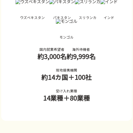
ウズベキスタン
パキスタン
スリランカ
インド
モンゴル
国内就業希望者
海外待機者
約3,000名
約9,999名
現地提携機関
約14カ国
＋100社
受け入れ業種
14業種
＋80業種