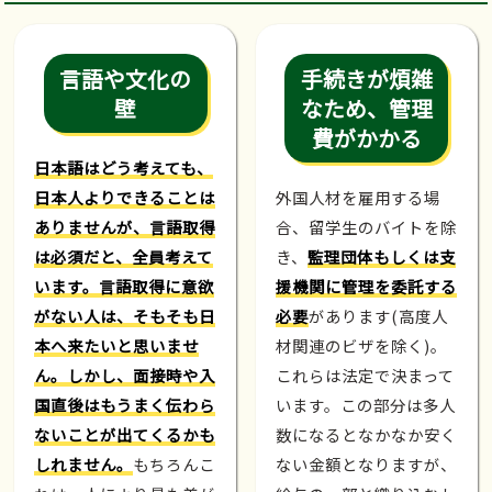
言語や文化の
手続きが煩雑
壁
なため、管理
費がかかる
日本語はどう考えても、
日本人よりできることは
外国人材を雇用する場
ありませんが、言語取得
合、留学生のバイトを除
は必須だと、全員考えて
き、
監理団体もしくは支
います。言語取得に意欲
援機関に管理を委託する
がない人は、そもそも日
必要
があります(高度人
本へ来たいと思いませ
材関連のビザを除く)。
ん。しかし、面接時や入
これらは法定で決まって
国直後はもうまく伝わら
います。この部分は多人
ないことが出てくるかも
数になるとなかなか安く
しれません。
もちろんこ
ない金額となりますが、