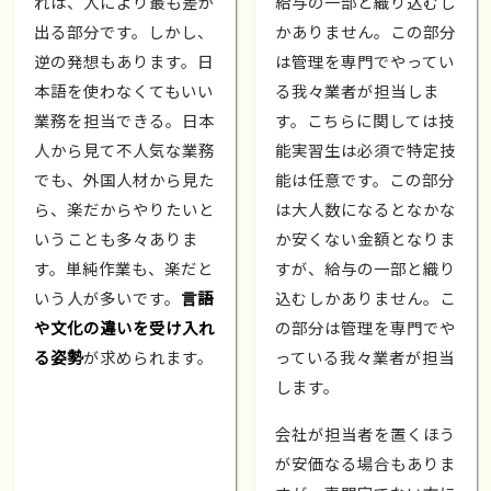
れは、人により最も差が
給与の一部と織り込むし
出る部分です。しかし、
かありません。この部分
逆の発想もあります。日
は管理を専門でやってい
本語を使わなくてもいい
る我々業者が担当しま
業務を担当できる。日本
す。こちらに関しては技
人から見て不人気な業務
能実習生は必須で特定技
でも、外国人材から見た
能は任意です。この部分
ら、楽だからやりたいと
は大人数になるとなかな
いうことも多々ありま
か安くない金額となりま
す。単純作業も、楽だと
すが、給与の一部と織り
いう人が多いです。
言語
込むしかありません。こ
や文化の違いを受け入れ
の部分は管理を専門でや
る姿勢
が求められます。
っている我々業者が担当
します。
会社が担当者を置くほう
が安価なる場合もありま