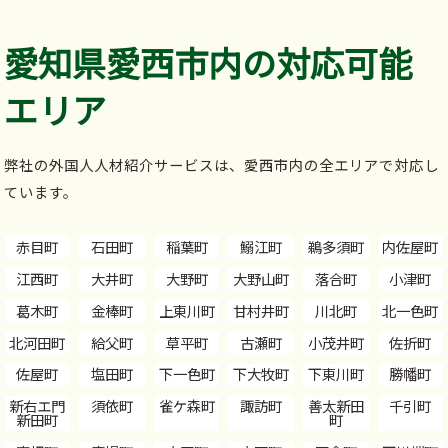
愛知県愛西市内の対応可能
エリア
弊社の外国人人材紹介サービスは、愛西市内の全エリアで対応し
ています。
赤目町
石田町
稲葉町
鰯江町
鵜多須町
内佐屋町
江西町
大井町
大野町
大野山町
落合町
小津町
葛木町
金棒町
上東川町
甘村井町
川北町
北一色町
北河田町
給父町
草平町
古瀬町
小茂井町
佐折町
佐屋町
塩田町
下一色町
下大牧町
下東川町
勝幡町
新右エ門
須依町
雀ケ森町
諏訪町
善太新田
千引町
新田町
町