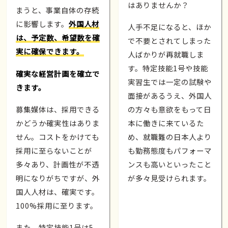
はありませんか？
まうと、事業自体の存続
に影響します。
外国人材
人手不足になると、ほか
は、予定数、希望数を確
で不要とされてしまった
実に確保できます。
人ばかりが再就職しま
す。特定技能1号や技能
確実な経営計画を確立で
実習生では一定の試験や
きます。
面接があるうえ、外国人
募集媒体は、採用できる
の方々も意欲をもって日
かどうか確実性はありま
本に働きに来ているた
せん。コストをかけても
め、就職難の日本人より
採用に至らないことが
も勤務態度もパフォーマ
多々あり、計画性が不透
ンスも高いといったこと
明になりがちですが、外
が多々見受けられます。
国人人材は、確実です。
100%採用に至ります。
また、特定技能1号は5