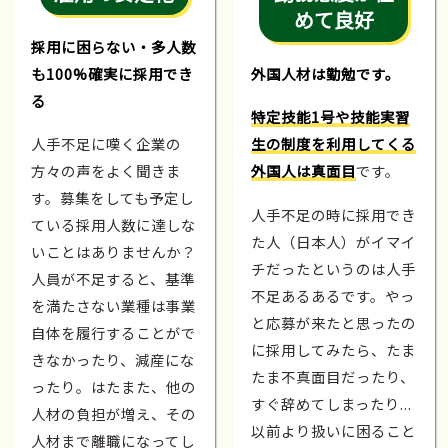
めて良好
採用に困らない・多人数
も100%確実に採用でき
外国人材は勤勉です。
る
特定技能1号や技能実習
人手不足に嘆く企業の
生の制度を利用してくる
方々の声をよく聞きま
外国人は真面目
です。
す。募集をしても予定し
人手不足の時に採用でき
ている採用人数に達しな
た人（日本人）がイマイ
いことはありませんか？
チだったというのは人手
人員が不足すると、基準
不足あるあるです。やっ
を満たさない業種は事業
と応募が来たと思ったの
自体を履行することがで
に採用してみたら、たま
きなかったり、減産にな
たま不真面目だったり、
ったり。はたまた、他の
すぐ辞めてしまったり...
人材の負担が増え、その
以前より扱いに困ること
人材まで離職になってし