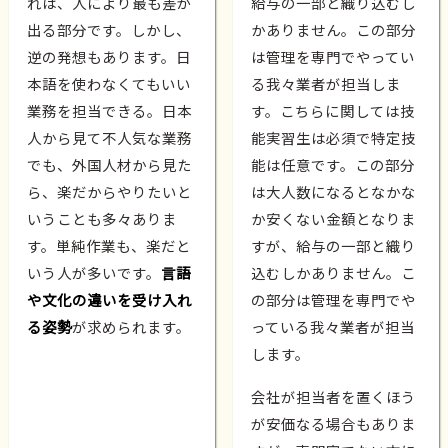
れは、人により最も差が
給与の一部と織り込むし
出る部分です。しかし、
かありません。この部分
逆の発想もあります。日
は管理を専門でやってい
本語を使わなくてもいい
る我々業者が担当しま
業務を担当できる。日本
す。こちらに関しては技
人から見て不人気な業務
能実習生は必須で特定技
でも、外国人材から見た
能は任意です。この部分
ら、楽だからやりたいと
は大人数になるとなかな
いうことも多々ありま
か安くない金額となりま
す。単純作業も、楽だと
すが、給与の一部と織り
いう人が多いです。
言語
込むしかありません。こ
や文化の違いを受け入れ
の部分は管理を専門でや
る姿勢
が求められます。
っている我々業者が担当
します。
会社が担当者を置くほう
が安価なる場合もありま