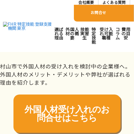
会社概要
よくある質問
お問合せ
村山市で外国人人材派遣･
選ば
外国人
技能
特
受け入
コ
費用
れる
材の概
実習
定
れ可能
ラ
の目
理由
要
生
技
職種
ム
安
紹介会社をお探しの方へ
能
トップページ
対応エリア
北海道・東北
山形県
村山市
村山市で外国人材の受け入れを検討中の企業様へ。
外国人材のメリット・デメリットや弊社が選ばれる
理由を紹介します。
外国人材受け入れの
お
問合せはこちら