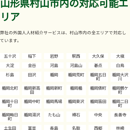
山形県村山市内の対応可能エ
リア
弊社の外国人人材紹介サービスは、村山市内の全エリアで対応し
ています。
五十沢
稲下
岩野
駅西
大久保
大槇
大淀
金谷
河島
河島山
碁点
白鳥
杉島
田沢
楯岡
楯岡荒町
楯岡五日
楯岡大沢
町
川
楯岡北町
楯岡新高
楯岡新町
楯岡楯
楯岡俵町
楯岡鶴ケ
田
町
楯岡十日
楯岡中町
楯岡馬場
楯岡東沢
楯岡笛田
楯岡二日
町
町
楯岡晦日
楯岡湯沢
たも山
樽石
中央
長善寺
町
土生田
富並
長島
名取
西郷
林崎