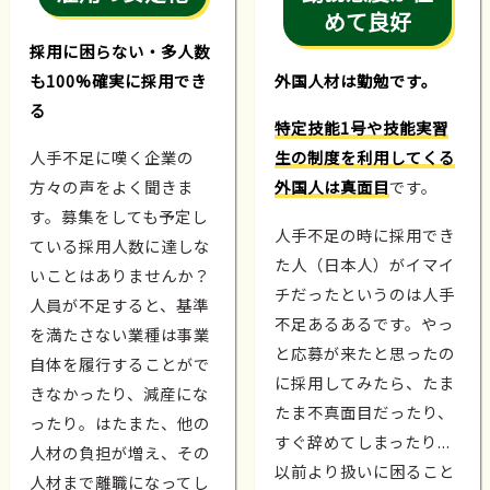
めて良好
採用に困らない・多人数
も100%確実に採用でき
外国人材は勤勉です。
る
特定技能1号や技能実習
人手不足に嘆く企業の
生の制度を利用してくる
方々の声をよく聞きま
外国人は真面目
です。
す。募集をしても予定し
人手不足の時に採用でき
ている採用人数に達しな
た人（日本人）がイマイ
いことはありませんか？
チだったというのは人手
人員が不足すると、基準
不足あるあるです。やっ
を満たさない業種は事業
と応募が来たと思ったの
自体を履行することがで
に採用してみたら、たま
きなかったり、減産にな
たま不真面目だったり、
ったり。はたまた、他の
すぐ辞めてしまったり...
人材の負担が増え、その
以前より扱いに困ること
人材まで離職になってし