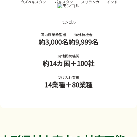
ウズベキスタン
パキスタン
スリランカ
インド
モンゴル
国内就業希望者
海外待機者
約3,000名
約9,999名
現地提携機関
約14カ国
＋100社
受け入れ業種
14業種
＋80業種