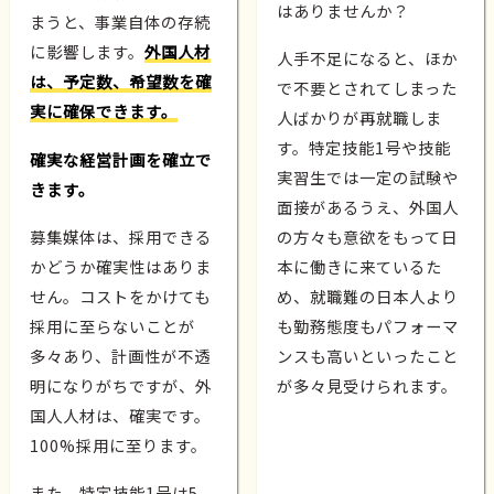
はありませんか？
まうと、事業自体の存続
に影響します。
外国人材
人手不足になると、ほか
は、予定数、希望数を確
で不要とされてしまった
実に確保できます。
人ばかりが再就職しま
す。特定技能1号や技能
確実な経営計画を確立で
実習生では一定の試験や
きます。
面接があるうえ、外国人
募集媒体は、採用できる
の方々も意欲をもって日
かどうか確実性はありま
本に働きに来ているた
せん。コストをかけても
め、就職難の日本人より
採用に至らないことが
も勤務態度もパフォーマ
多々あり、計画性が不透
ンスも高いといったこと
明になりがちですが、外
が多々見受けられます。
国人人材は、確実です。
100%採用に至ります。
また、特定技能1号は5