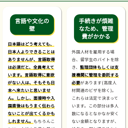
言語や文化の
手続きが煩雑
壁
なため、管理
費がかかる
日本語はどう考えても、
日本人よりできることは
外国人材を雇用する場
ありませんが、言語取得
合、留学生のバイトを除
は必須だと、全員考えて
き、
監理団体もしくは支
います。言語取得に意欲
援機関に管理を委託する
がない人は、そもそも日
必要
があります(高度人
本へ来たいと思いませ
材関連のビザを除く)。
ん。しかし、面接時や入
これらは法定で決まって
国直後はもうまく伝わら
います。この部分は多人
ないことが出てくるかも
数になるとなかなか安く
しれません。
もちろんこ
ない金額となりますが、