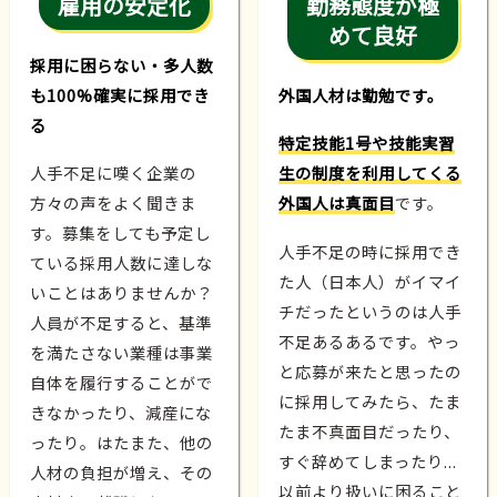
雇用の安定化
勤務態度が極
めて良好
採用に困らない・多人数
も100%確実に採用でき
外国人材は勤勉です。
る
特定技能1号や技能実習
人手不足に嘆く企業の
生の制度を利用してくる
方々の声をよく聞きま
外国人は真面目
です。
す。募集をしても予定し
人手不足の時に採用でき
ている採用人数に達しな
た人（日本人）がイマイ
いことはありませんか？
チだったというのは人手
人員が不足すると、基準
不足あるあるです。やっ
を満たさない業種は事業
と応募が来たと思ったの
自体を履行することがで
に採用してみたら、たま
きなかったり、減産にな
たま不真面目だったり、
ったり。はたまた、他の
すぐ辞めてしまったり...
人材の負担が増え、その
以前より扱いに困ること