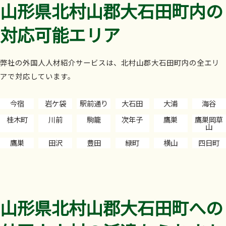
山形県北村山郡大石田町内の
対応可能エリア
弊社の外国人人材紹介サービスは、北村山郡大石田町内の全エリ
アで対応しています。
今宿
岩ケ袋
駅前通り
大石田
大浦
海谷
桂木町
川前
駒籠
次年子
鷹巣
鷹巣岡草
山
鷹巣
田沢
豊田
緑町
横山
四日町
山形県北村山郡大石田町への