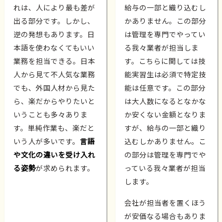
れは、人により最も差が
給与の一部と織り込むし
出る部分です。しかし、
かありません。この部分
逆の発想もあります。日
は管理を専門でやってい
本語を使わなくてもいい
る我々業者が担当しま
業務を担当できる。日本
す。こちらに関しては技
人から見て不人気な業務
能実習生は必須で特定技
でも、外国人材から見た
能は任意です。この部分
ら、楽だからやりたいと
は大人数になるとなかな
いうことも多々ありま
か安くない金額となりま
す。単純作業も、楽だと
すが、給与の一部と織り
いう人が多いです。
言語
込むしかありません。こ
や文化の違いを受け入れ
の部分は管理を専門でや
る姿勢
が求められます。
っている我々業者が担当
します。
会社が担当者を置くほう
が安価なる場合もありま