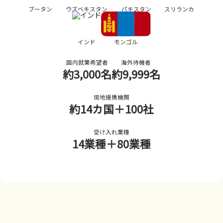
ブータン
ウズベキスタン
パキスタン
スリランカ
インド
モンゴル
国内就業希望者
海外待機者
約3,000名
約9,999名
現地提携機関
約14カ国
＋100社
受け入れ業種
14業種
＋80業種