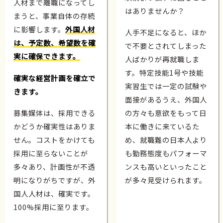
人材まで離職になってし
はありませんか？
まうと、事業自体の存続
に影響します。
外国人材
人手不足になると、ほか
は、予定数、希望数を確
で不要とされてしまった
実に確保できます。
人ばかりが再就職しま
す。特定技能1号や技能
確実な経営計画を確立で
実習生では一定の試験や
きます。
面接があるうえ、外国人
募集媒体は、採用できる
の方々も意欲をもって日
かどうか確実性はありま
本に働きに来ているた
せん。コストをかけても
め、就職難の日本人より
採用に至らないことが
も勤務態度もパフォーマ
多々あり、計画性が不透
ンスも高いといったこと
明になりがちですが、外
が多々見受けられます。
国人人材は、確実です。
100%採用に至ります。