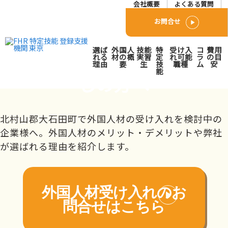
会社概要
よくある質問
お問合せ
北村山郡大石田町で外国人
選ば
外国人
技能
特
受け入
コ
費用
人材派遣･紹介会社をお探
れる
材の概
実習
定
れ可能
ラ
の目
理由
要
生
技
職種
ム
安
能
しの方へ
トップページ
対応エリア
北海道・東北
山形県
北村山郡大石田
町
北村山郡大石田町で外国人材の受け入れを検討中の
企業様へ。外国人材のメリット・デメリットや弊社
が選ばれる理由を紹介します。
外国人材受け入れの
お
問合せはこちら