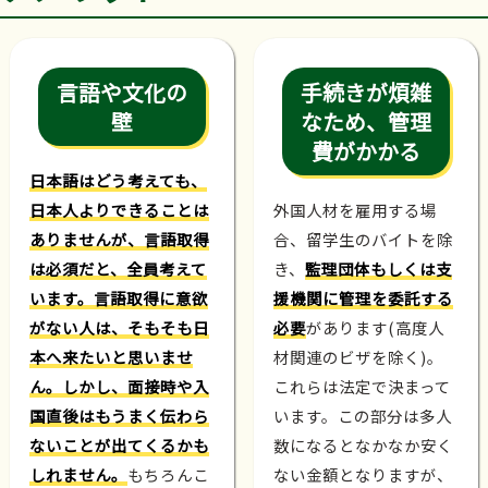
言語や文化の
手続きが煩雑
壁
なため、管理
費がかかる
日本語はどう考えても、
日本人よりできることは
外国人材を雇用する場
ありませんが、言語取得
合、留学生のバイトを除
は必須だと、全員考えて
き、
監理団体もしくは支
います。言語取得に意欲
援機関に管理を委託する
がない人は、そもそも日
必要
があります(高度人
本へ来たいと思いませ
材関連のビザを除く)。
ん。しかし、面接時や入
これらは法定で決まって
国直後はもうまく伝わら
います。この部分は多人
ないことが出てくるかも
数になるとなかなか安く
しれません。
もちろんこ
ない金額となりますが、