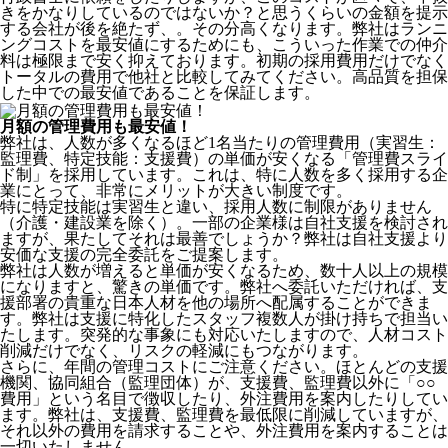
きをかなりしているのではないか？と思うくらいの金額を提示
する会社が後を絶たず、。その分高くなります。弊社はランニ
ングコストを最安値にするためにも、こういった作業での仲介
料は極限まで安く抑えております。
初期の採用費用だけでなく
トータルの費用で他社と比較してみてください。
高品質を担保
した中での最安値であることを保証します。
月額の管理費用も最安値！
弊社は、
人数が多くなるほど1名当たりの管理費用（実習生：
監理費、特定技能：支援費）の単価が安くなる「管理費スライ
ド制」を採用
しています。これは、特に人数を多く採用する企
業にとって、非常にメリットが大きい制度です。
特に特定技能は実習生と違い、採用人数に制限がありません
（介護・建設業を除く）。一部の企業様は自社支援を検討され
ますが、果たしてそれは最善でしょうか？弊社は自社支援より
安価な支援の完全委託をご提案します。
弊社は人数が増えると単価が安くなるため、数十人以上の規模
になりますと、驚きの単価です。弊社へ委託いただければ、支
援部署の貴重な日本人材を他の場所へ配属することができま
す。弊社は支援に特化したスタッフ複数人が掛け持ちで担当い
たします。突発的な事象にも対応いたしますので、人材コスト
削減だけでなく、リスクの軽減にもつながります。
さらに、年間の管理コストにご注意ください。ほとんどの支援
機関、協同組合（監理団体）が、支援費、監理費以外に「○○
費用」という名目で徴収したり、外注費用を案内したりしてい
ます。弊社は、支援費、監理費を最低限に削減していますが、
それ以外の費用を請求することや、外注費用を案内することは
一切いたしません。