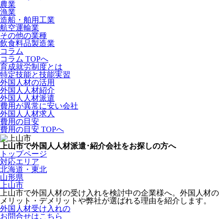
農業
漁業
造船・舶用工業
航空運輸業
その他の業種
飲食料品製造業
コラム
コラム TOPへ
育成就労制度とは
特定技能と技能実習
外国人材の活用
外国人人材紹介
外国人人材派遣
費用が異常に安い会社
外国人人材求人
費用の目安
費用の目安 TOPへ
上山市で外国人人材派遣･紹介会社をお探しの方へ
トップページ
対応エリア
北海道・東北
山形県
上山市
上山市で外国人材の受け入れを検討中の企業様へ。外国人材の
メリット・デメリットや弊社が選ばれる理由を紹介します。
外国人材受け入れの
お問合せはこちら