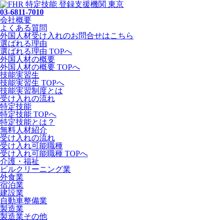
03-6811-7010
会社概要
よくある質問
外国人材受け入れの
お問合せ
はこちら
選ばれる理由
選ばれる理由 TOPへ
外国人材の概要
外国人材の概要 TOPへ
技能実習生
技能実習生 TOPへ
技能実習制度とは
受け入れの流れ
特定技能
特定技能 TOPへ
特定技能とは？
無料人材紹介
受け入れの流れ
受け入れ可能職種
受け入れ可能職種 TOPへ
介護・福祉
ビルクリーニング業
外食業
宿泊業
建設業
自動車整備業
製造業
製造業その他