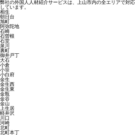
弊社の外国人人材紹介サービスは、上山市内の全エリアで対応
しています。
相生
朝日台
旭町
阿弥陀地
石崎
石曽根
石堂
泉川
裏町
御井戸丁
大石
小倉
小笹
小白府
金生
金生西
金生東
金瓶
金谷
金山
上生居
軽井沢
川口
河崎
北町
北町本丁