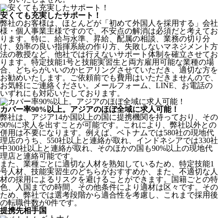
安くても充実したサポート！
弊社のお客様は、ほとんどが
「初めて外国人を採用する」
会社
様・個人事業主様ですので、不安点の解消は必須だと考えてお
ります。特に、給与水準、昇給、配属の相談、業務の切り分
け、効率の良い指揮系統の作り方、失敗しないマネジメント方
法の教授など、
他社では行えないサポート体制
を確立させてお
ります。特定技能1号と技能実習生と両方雇用可能な業種の場
合、どちらがいいのかヒアリングさせていただき、適切な方を
お勧めいたします。ご依頼前でも費用はいただきませんので、
お気軽にご連絡ください。メールフォーム、LINE、お電話の
いずれにも対応いたしております。
カバー率90%以上。アジアのほぼ全域に求人可能！
弊社は、
アジア14か国以上の国に提携機関を持っており、その
90%に求人を出すことが可能
です。これにより、弊社以外との
併用は不要になります。例えば、ベトナムでは580社の現地代
理店のうち、550社以上と連絡が取れ、インドネシアでは330社
中300社以上と連絡が取れ、そのほかの国も90%以上の現地代
理店と連絡可能です。
また、業種ごとに適切な人材を熟知しているため、特定技能1
号人材、技能実習生のどちらがおすすめか、また、不適切な人
材の採用によるリスクを避けることができます。国籍ごとの特
色、入国までの時間、その他条件により適材は区々です。その
ため、弊社では選考段階から適合性を考慮し、これまで採用後
の転職件数が0件です。
提携先相手国