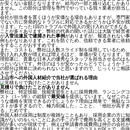
か安くない金額となりますが、給与の一部と織り込むしかあり
ません。この部分は管理を専門でやっている我々業者が担当し
ます。
会社が担当者を置くほうが安価なる場合もありますが、専門家
でない方に突発的なトラブルに対応できるかどうかは不安が残
ります。たった1回のトラブルで外国人の受け入れができなる
ことが多々あります。弊社の代表の聞いた話には大阪で経営者
が
入管法違反で逮捕された事例
がありますが、報道されない事
例もかなりあります。これを防ぐため、信頼できる業者に依頼
をすることがおすすめです。
また、コストも、弊社は人数スライド制を採用しているため、
受け入れ人数が増えれば増えるほど、単価が安くなります。管
理部署に、貴重な日本人の優秀なスタッフを担当させるのはも
ったいないです。外注のほうが安かったらどうでしょうか？こ
の部分は簡単に決められないと思いますので、じっくりご相談
させてください。
上山市への外国人材紹介で当社が選ばれる理由
見積りで負けたことがありません
弊社は、特定技能、技能実習生ともに採用費用、ランニングコ
スト（3～5年）の総額で
最安値
を提供しています。なぜこのよ
うな価格を実現できるのでしょうか？理由は簡単で「無駄なコ
ストが多すぎるので、極力削減した」ことと、
「他社が高すぎ
る」
ためです。
外国人材の採用は制度が複雑なこともあり、採用企業の方に知
識がないのをいいことにあの手この手で費用を高くとる支援機
関が多いのが現状です。例えば申請書作成費用は仲介の会社が
行政書士に依頼をしたりしますが、このコストが区々で、中抜