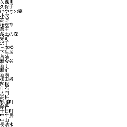
久保川
久保手
けやきの森
小穴
高野
権現堂
蔵王
蔵王の森
栄町
沢丁
三本松
下生居
菖蒲
新金谷
新丁
新町
新湯
須田板
関根
仙石
大門
高松
鶴脛町
藤吾
十日町
中生居
中山
長清水