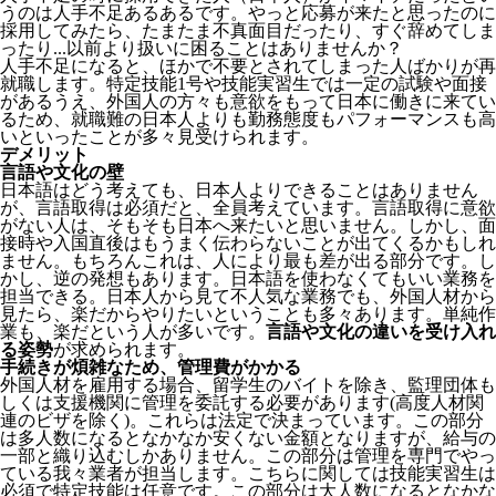
うのは人手不足あるあるです。やっと応募が来たと思ったのに
採用してみたら、たまたま不真面目だったり、すぐ辞めてしま
ったり...以前より扱いに困ることはありませんか？
人手不足になると、ほかで不要とされてしまった人ばかりが再
就職します。特定技能1号や技能実習生では一定の試験や面接
があるうえ、外国人の方々も意欲をもって日本に働きに来てい
るため、就職難の日本人よりも勤務態度もパフォーマンスも高
いといったことが多々見受けられます。
デメリット
言語や文化の壁
日本語はどう考えても、日本人よりできることはありません
が、言語取得は必須だと、全員考えています。言語取得に意欲
がない人は、そもそも日本へ来たいと思いません。しかし、面
接時や入国直後はもうまく伝わらないことが出てくるかもしれ
ません。
もちろんこれは、人により最も差が出る部分です。し
かし、逆の発想もあります。日本語を使わなくてもいい業務を
担当できる。日本人から見て不人気な業務でも、外国人材から
見たら、楽だからやりたいということも多々あります。単純作
業も、楽だという人が多いです。
言語や文化の違いを受け入れ
る姿勢
が求められます。
手続きが煩雑なため、管理費がかかる
外国人材を雇用する場合、留学生のバイトを除き、
監理団体も
しくは支援機関に管理を委託する必要
があります(高度人材関
連のビザを除く)。これらは法定で決まっています。この部分
は多人数になるとなかなか安くない金額となりますが、給与の
一部と織り込むしかありません。この部分は管理を専門でやっ
ている我々業者が担当します。こちらに関しては技能実習生は
必須で特定技能は任意です。この部分は大人数になるとなかな