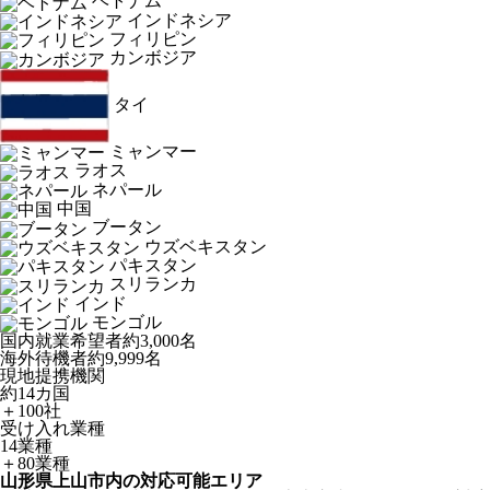
ベトナム
インドネシア
フィリピン
カンボジア
タイ
ミャンマー
ラオス
ネパール
中国
ブータン
ウズベキスタン
パキスタン
スリランカ
インド
モンゴル
国内就業希望者
約3,000名
海外待機者
約9,999名
現地提携機関
約14カ国
＋100社
受け入れ業種
14業種
＋80業種
山形県上山市内の対応可能エリア