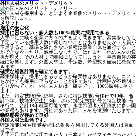
外国人材のメリット・デメリット
外国人材を採用することによる企業側のメリット・デメリット
を解説します。
メリット
雇用の安定化
採用に困らない・多人数も100%確実に採用できる
人手不足に嘆く企業の方々の声をよく聞きます。募集をしても
予定している採用人数に達しないことはありませんか？人員が
不足すると、基準を満たさない業種は事業自体を履行すること
ができなかったり、減産になったり。はたまた、他の人材の負
担が増え、その人材まで離職になってしまうと、事業自体の存
続に影響します。
外国人材は、予定数、希望数を確実に確保で
きます。
確実な経営計画を確立できます。
募集媒体は、採用できるかどうか確実性はありません。コスト
をかけても採用に至らないことが多々あり、計画性が不透明に
なりがちですが、外国人人材は、確実です。100%採用に至り
ます。
また、特定技能1号は5年、さらに特定技能2号移行で10年、合
計15年、技能実習生は3年、さらに特定技能1号と特定技能2号
移行で、合計18年就業可能です。永住希望者が圧倒的に多い国
や業種もあります。貴社にあった国、人材を選別いたします。
勤務態度が極めて良好
外国人材は勤勉です。
特定技能1号や技能実習生の制度を利用してくる外国人は真面
目
です。
人手不足の時に採用できた人（日本人）がイマイチだったとい