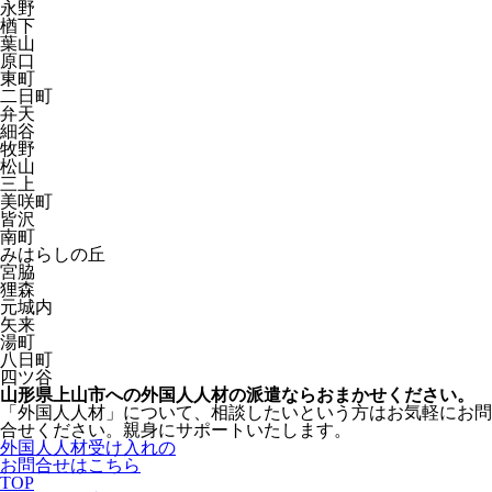
永野
楢下
葉山
原口
東町
二日町
弁天
細谷
牧野
松山
三上
美咲町
皆沢
南町
みはらしの丘
宮脇
狸森
元城内
矢来
湯町
八日町
四ツ谷
山形県上山市への外国人人材の派遣ならおまかせください。
「外国人人材」について、相談したいという方はお気軽にお問
合せください。親身にサポートいたします。
外国人人材受け入れの
お問合せはこちら
TOP