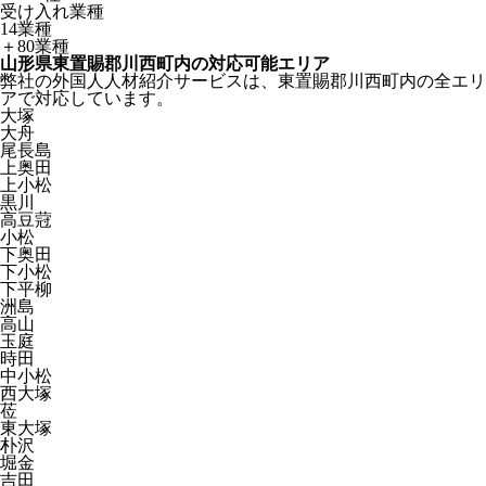
受け入れ業種
14業種
＋80業種
山形県東置賜郡川西町内の対応可能エリア
弊社の外国人人材紹介サービスは、東置賜郡川西町内の全エリ
アで対応しています。
大塚
大舟
尾長島
上奥田
上小松
黒川
高豆蒄
小松
下奥田
下小松
下平柳
洲島
高山
玉庭
時田
中小松
西大塚
莅
東大塚
朴沢
堀金
吉田