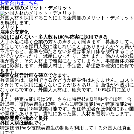
お問合せはこちら
外国人材のメリット・デメリット
外国人材を採用することによる企業側のメリット・デメリット
を解説します。
メリット
雇用の安定化
採用に困らない・多人数も100%確実に採用できる
人手不足に嘆く企業の方々の声をよく聞きます。募集をしても
予定している採用人数に達しないことはありませんか？人員が
不足すると、基準を満たさない業種は事業自体を履行すること
ができなかったり、減産になったり。はたまた、他の人材の負
担が増え、その人材まで離職になってしまうと、事業自体の存
続に影響します。
外国人材は、予定数、希望数を確実に確保で
きます。
確実な経営計画を確立できます。
募集媒体は、採用できるかどうか確実性はありません。コスト
をかけても採用に至らないことが多々あり、計画性が不透明に
なりがちですが、外国人人材は、確実です。100%採用に至り
ます。
また、特定技能1号は5年、さらに特定技能2号移行で10年、合
計15年、技能実習生は3年、さらに特定技能1号と特定技能2号
移行で、合計18年就業可能です。永住希望者が圧倒的に多い国
や業種もあります。貴社にあった国、人材を選別いたします。
勤務態度が極めて良好
外国人材は勤勉です。
特定技能1号や技能実習生の制度を利用してくる外国人は真面
目
です。