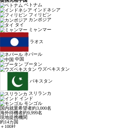
提携先相手国
ベトナム
インドネシア
フィリピン
カンボジア
タイ
ミャンマー
ラオス
ネパール
中国
ブータン
ウズベキスタン
パキスタン
スリランカ
インド
モンゴル
国内就業希望者
約3,000名
海外待機者
約9,999名
現地提携機関
約14カ国
＋100社