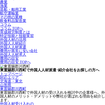
農業
漁業
造船・舶用工業
航空運輸業
その他の業種
飲食料品製造業
コラム
コラム TOPへ
育成就労制度とは
特定技能と技能実習
外国人材の活用
外国人人材紹介
外国人人材派遣
費用が異常に安い会社
外国人人材求人
費用の目安
費用の目安 TOPへ
東置賜郡川西町で外国人人材派遣･紹介会社をお探しの方へ
トップページ
対応エリア
北海道・東北
山形県
東置賜郡川西町
東置賜郡川西町で外国人材の受け入れを検討中の企業様へ。外
国人材のメリット・デメリットや弊社が選ばれる理由を紹介し
ます。
外国人材受け入れの