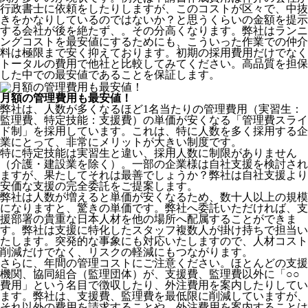
行政書士に依頼をしたりしますが、このコストが区々で、中抜
きをかなりしているのではないか？と思うくらいの金額を提示
する会社が後を絶たず、。その分高くなります。弊社はランニ
ングコストを最安値にするためにも、こういった作業での仲介
料は極限まで安く抑えております。
初期の採用費用だけでなく
トータルの費用で他社と比較してみてください。
高品質を担保
した中での最安値であることを保証します。
月額の管理費用も最安値！
弊社は、
人数が多くなるほど1名当たりの管理費用（実習生：
監理費、特定技能：支援費）の単価が安くなる「管理費スライ
ド制」を採用
しています。これは、特に人数を多く採用する企
業にとって、非常にメリットが大きい制度です。
特に特定技能は実習生と違い、採用人数に制限がありません
（介護・建設業を除く）。一部の企業様は自社支援を検討され
ますが、果たしてそれは最善でしょうか？弊社は自社支援より
安価な支援の完全委託をご提案します。
弊社は人数が増えると単価が安くなるため、数十人以上の規模
になりますと、驚きの単価です。弊社へ委託いただければ、支
援部署の貴重な日本人材を他の場所へ配属することができま
す。弊社は支援に特化したスタッフ複数人が掛け持ちで担当い
たします。突発的な事象にも対応いたしますので、人材コスト
削減だけでなく、リスクの軽減にもつながります。
さらに、年間の管理コストにご注意ください。ほとんどの支援
機関、協同組合（監理団体）が、支援費、監理費以外に「○○
費用」という名目で徴収したり、外注費用を案内したりしてい
ます。弊社は、支援費、監理費を最低限に削減していますが、
それ以外の費用を請求することや、外注費用を案内することは