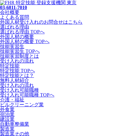
03-6811-7010
会社概要
よくある質問
外国人材受け入れの
お問合せ
はこちら
選ばれる理由
選ばれる理由 TOPへ
外国人材の概要
外国人材の概要 TOPへ
技能実習生
技能実習生 TOPへ
技能実習制度とは
受け入れの流れ
特定技能
特定技能 TOPへ
特定技能とは？
無料人材紹介
受け入れの流れ
受け入れ可能職種
受け入れ可能職種 TOPへ
介護・福祉
ビルクリーニング業
外食業
宿泊業
建設業
自動車整備業
製造業
製造業その他