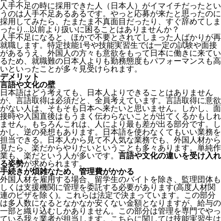
人手不足の時に採用できた人（日本人）がイマイチだったとい
うのは人手不足あるあるです。やっと応募が来たと思ったのに
採用してみたら、たまたま不真面目だったり、すぐ辞めてしま
ったり...以前より扱いに困ることはありませんか？
人手不足になると、ほかで不要とされてしまった人ばかりが再
就職します。特定技能1号や技能実習生では一定の試験や面接
があるうえ、外国人の方々も意欲をもって日本に働きに来てい
るため、就職難の日本人よりも勤務態度もパフォーマンスも高
いといったことが多々見受けられます。
デメリット
言語や文化の壁
日本語はどう考えても、日本人よりできることはありません
が、言語取得は必須だと、全員考えています。言語取得に意欲
がない人は、そもそも日本へ来たいと思いません。しかし、面
接時や入国直後はもうまく伝わらないことが出てくるかもしれ
ません。
もちろんこれは、人により最も差が出る部分です。し
かし、逆の発想もあります。日本語を使わなくてもいい業務を
担当できる。日本人から見て不人気な業務でも、外国人材から
見たら、楽だからやりたいということも多々あります。単純作
業も、楽だという人が多いです。
言語や文化の違いを受け入れ
る姿勢
が求められます。
手続きが煩雑なため、管理費がかかる
外国人材を雇用する場合、留学生のバイトを除き、
監理団体も
しくは支援機関に管理を委託する必要
があります(高度人材関
連のビザを除く)。これらは法定で決まっています。この部分
は多人数になるとなかなか安くない金額となりますが、給与の
一部と織り込むしかありません。この部分は管理を専門でやっ
ている我々業者が担当します。こちらに関しては技能実習生は