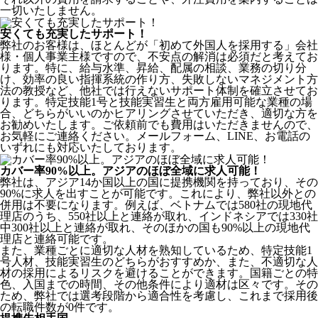
一切いたしません。
安くても充実したサポート！
弊社のお客様は、ほとんどが
「初めて外国人を採用する」
会社
様・個人事業主様ですので、不安点の解消は必須だと考えてお
ります。特に、給与水準、昇給、配属の相談、業務の切り分
け、効率の良い指揮系統の作り方、失敗しないマネジメント方
法の教授など、
他社では行えないサポート体制
を確立させてお
ります。特定技能1号と技能実習生と両方雇用可能な業種の場
合、どちらがいいのかヒアリングさせていただき、適切な方を
お勧めいたします。ご依頼前でも費用はいただきませんので、
お気軽にご連絡ください。メールフォーム、LINE、お電話の
いずれにも対応いたしております。
カバー率90%以上。アジアのほぼ全域に求人可能！
弊社は、
アジア14か国以上の国に提携機関を持っており、その
90%に求人を出すことが可能
です。これにより、弊社以外との
併用は不要になります。例えば、ベトナムでは580社の現地代
理店のうち、550社以上と連絡が取れ、インドネシアでは330社
中300社以上と連絡が取れ、そのほかの国も90%以上の現地代
理店と連絡可能です。
また、業種ごとに適切な人材を熟知しているため、特定技能1
号人材、技能実習生のどちらがおすすめか、また、不適切な人
材の採用によるリスクを避けることができます。国籍ごとの特
色、入国までの時間、その他条件により適材は区々です。その
ため、弊社では選考段階から適合性を考慮し、これまで採用後
の転職件数が0件です。