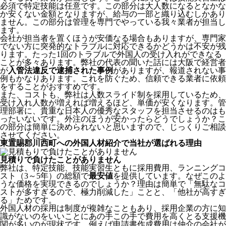
必須で特定技能は任意です。この部分は大人数になるとなかな
か安くない金額となりますが、給与の一部と織り込むしかあり
ません。この部分は管理を専門でやっている我々業者が担当し
ます。
会社が担当者を置くほうが安価なる場合もありますが、専門家
でない方に突発的なトラブルに対応できるかどうかは不安が残
ります。たった1回のトラブルで外国人の受け入れができなる
ことが多々あります。弊社の代表の聞いた話には大阪で経営者
が
入管法違反で逮捕された事例
がありますが、報道されない事
例もかなりあります。これを防ぐため、信頼できる業者に依頼
をすることがおすすめです。
また、コストも、弊社は人数スライド制を採用しているため、
受け入れ人数が増えれば増えるほど、単価が安くなります。管
理部署に、貴重な日本人の優秀なスタッフを担当させるのはも
ったいないです。外注のほうが安かったらどうでしょうか？こ
の部分は簡単に決められないと思いますので、じっくりご相談
させてください。
東置賜郡川西町への外国人材紹介で当社が選ばれる理由
見積りで負けたことがありません
弊社は、特定技能、技能実習生ともに採用費用、ランニングコ
スト（3～5年）の総額で
最安値
を提供しています。なぜこのよ
うな価格を実現できるのでしょうか？理由は簡単で「無駄なコ
ストが多すぎるので、極力削減した」ことと、
「他社が高すぎ
る」
ためです。
外国人材の採用は制度が複雑なこともあり、採用企業の方に知
識がないのをいいことにあの手この手で費用を高くとる支援機
関が多いのが現状です。例えば申請書作成費用は仲介の会社が