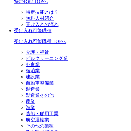
特定技能 TOPへ
特定技能とは？
無料人材紹介
受け入れの流れ
受け入れ可能職種
受け入れ可能職種 TOPへ
介護・福祉
ビルクリーニング業
外食業
宿泊業
建設業
自動車整備業
製造業
製造業その他
農業
漁業
造船・舶用工業
航空運輸業
その他の業種