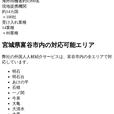
海外待機者
約9,999名
現地提携機関
約14カ国
＋100社
受け入れ業種
14業種
＋80業種
宮城県富谷市内の対応可能エリア
弊社の外国人人材紹介サービスは、富谷市内の全エリアで対
応しています。
明石
明石台
あけの平
石積
一ノ関
今泉
大亀
大清水