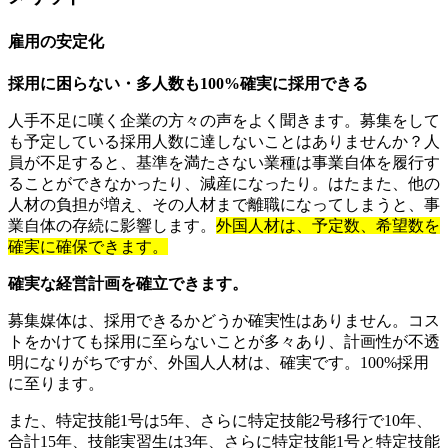
雇用の安定化
採用に困らない・多人数も100%確実に採用できる
人手不足に嘆く企業の方々の声をよく聞きます。募集をして
も予定している採用人数に達しないことはありませんか？人
員が不足すると、基準を満たさない業種は事業自体を履行す
ることができなかったり、減産になったり。はたまた、他の
人材の負担が増え、その人材まで離職になってしまうと、事
業自体の存続に影響します。
外国人材は、予定数、希望数を
確実に確保できます。
確実な経営計画を確立できます。
募集媒体は、採用できるかどうか確実性はありません。コス
トをかけても採用に至らないことが多々あり、計画性が不透
明になりがちですが、外国人人材は、確実です。100%採用
に至ります。
また、特定技能1号は5年、さらに特定技能2号移行で10年、
合計15年、技能実習生は3年、さらに特定技能1号と特定技能