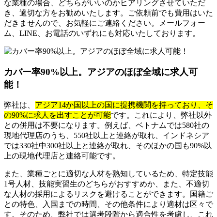
な業種の場合、どちらがいいのかヒアリングさせていただ
き、適切な方をお勧めいたします。ご依頼前でも費用はいた
だきませんので、お気軽にご連絡ください。メールフォー
ム、LINE、お電話のいずれにも対応いたしております。
カバー率90%以上。アジアのほぼ全域に求人可
能！
弊社は、
アジア14か国以上の国に提携機関を持っており、そ
の90%に求人を出すことが可能
です。これにより、弊社以外
との併用は不要になります。例えば、ベトナムでは580社の
現地代理店のうち、550社以上と連絡が取れ、インドネシア
では330社中300社以上と連絡が取れ、そのほかの国も90%以
上の現地代理店と連絡可能です。
また、業種ごとに適切な人材を熟知しているため、特定技能
1号人材、技能実習生のどちらがおすすめか、また、不適切
な人材の採用によるリスクを避けることができます。国籍ご
との特色、入国までの時間、その他条件により適材は区々で
す。そのため、弊社では選考段階から適合性を考慮し、これ