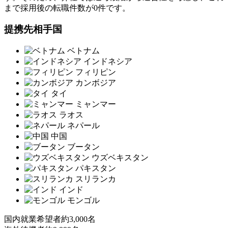
まで採用後の転職件数が0件です。
提携先相手国
ベトナム
インドネシア
フィリピン
カンボジア
タイ
ミャンマー
ラオス
ネパール
中国
ブータン
ウズベキスタン
パキスタン
スリランカ
インド
モンゴル
国内就業希望者
約3,000名