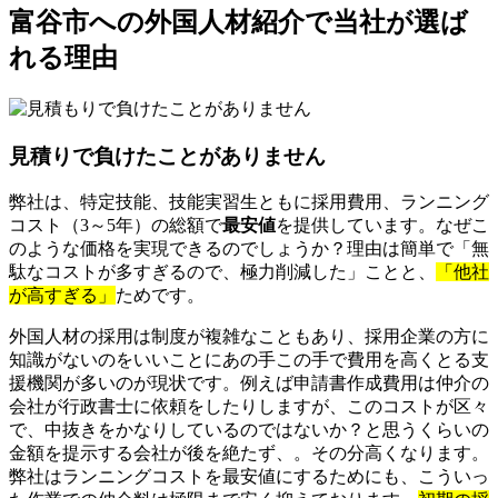
富谷市への外国人材紹介で当社が選ば
れる理由
見積りで負けたことがありません
弊社は、特定技能、技能実習生ともに採用費用、ランニング
コスト（3～5年）の総額で
最安値
を提供しています。なぜこ
のような価格を実現できるのでしょうか？理由は簡単で「無
駄なコストが多すぎるので、極力削減した」ことと、
「他社
が高すぎる」
ためです。
外国人材の採用は制度が複雑なこともあり、採用企業の方に
知識がないのをいいことにあの手この手で費用を高くとる支
援機関が多いのが現状です。例えば申請書作成費用は仲介の
会社が行政書士に依頼をしたりしますが、このコストが区々
で、中抜きをかなりしているのではないか？と思うくらいの
金額を提示する会社が後を絶たず、。その分高くなります。
弊社はランニングコストを最安値にするためにも、こういっ