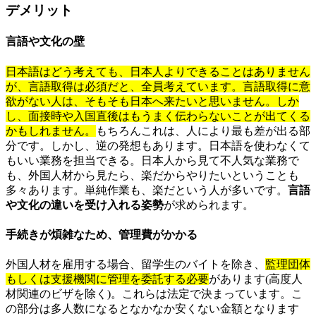
デメリット
言語や文化の壁
日本語はどう考えても、日本人よりできることはありません
が、言語取得は必須だと、全員考えています。言語取得に意
欲がない人は、そもそも日本へ来たいと思いません。しか
し、面接時や入国直後はもうまく伝わらないことが出てくる
かもしれません。
もちろんこれは、人により最も差が出る部
分です。しかし、逆の発想もあります。日本語を使わなくて
もいい業務を担当できる。日本人から見て不人気な業務で
も、外国人材から見たら、楽だからやりたいということも
多々あります。単純作業も、楽だという人が多いです。
言語
や文化の違いを受け入れる姿勢
が求められます。
手続きが煩雑なため、管理費がかかる
外国人材を雇用する場合、留学生のバイトを除き、
監理団体
もしくは支援機関に管理を委託する必要
があります(高度人
材関連のビザを除く)。これらは法定で決まっています。こ
の部分は多人数になるとなかなか安くない金額となります