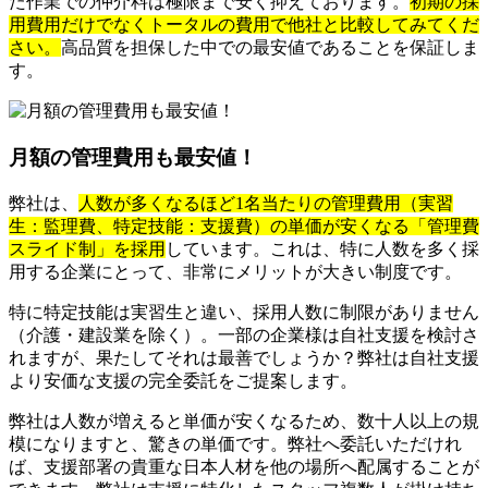
た作業での仲介料は極限まで安く抑えております。
初期の採
用費用だけでなくトータルの費用で他社と比較してみてくだ
さい。
高品質を担保した中での最安値であることを保証しま
す。
月額の管理費用も最安値！
弊社は、
人数が多くなるほど1名当たりの管理費用（実習
生：監理費、特定技能：支援費）の単価が安くなる「管理費
スライド制」を採用
しています。これは、特に人数を多く採
用する企業にとって、非常にメリットが大きい制度です。
特に特定技能は実習生と違い、採用人数に制限がありません
（介護・建設業を除く）。一部の企業様は自社支援を検討さ
れますが、果たしてそれは最善でしょうか？弊社は自社支援
より安価な支援の完全委託をご提案します。
弊社は人数が増えると単価が安くなるため、数十人以上の規
模になりますと、驚きの単価です。弊社へ委託いただけれ
ば、支援部署の貴重な日本人材を他の場所へ配属することが