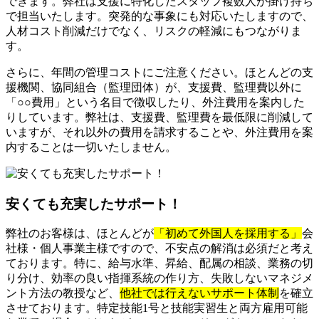
できます。弊社は支援に特化したスタッフ複数人が掛け持ち
で担当いたします。突発的な事象にも対応いたしますので、
人材コスト削減だけでなく、リスクの軽減にもつながりま
す。
さらに、年間の管理コストにご注意ください。ほとんどの支
援機関、協同組合（監理団体）が、支援費、監理費以外に
「○○費用」という名目で徴収したり、外注費用を案内した
りしています。弊社は、支援費、監理費を最低限に削減して
いますが、それ以外の費用を請求することや、外注費用を案
内することは一切いたしません。
安くても充実したサポート！
弊社のお客様は、ほとんどが
「初めて外国人を採用する」
会
社様・個人事業主様ですので、不安点の解消は必須だと考え
ております。特に、給与水準、昇給、配属の相談、業務の切
り分け、効率の良い指揮系統の作り方、失敗しないマネジメ
ント方法の教授など、
他社では行えないサポート体制
を確立
させております。特定技能1号と技能実習生と両方雇用可能