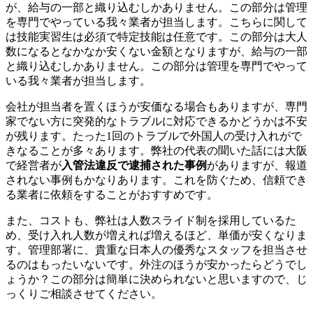
が、給与の一部と織り込むしかありません。この部分は管理
を専門でやっている我々業者が担当します。こちらに関して
は技能実習生は必須で特定技能は任意です。この部分は大人
数になるとなかなか安くない金額となりますが、給与の一部
と織り込むしかありません。この部分は管理を専門でやって
いる我々業者が担当します。
会社が担当者を置くほうが安価なる場合もありますが、専門
家でない方に突発的なトラブルに対応できるかどうかは不安
が残ります。たった1回のトラブルで外国人の受け入れがで
きなることが多々あります。弊社の代表の聞いた話には大阪
で経営者が
入管法違反で逮捕された事例
がありますが、報道
されない事例もかなりあります。これを防ぐため、信頼でき
る業者に依頼をすることがおすすめです。
また、コストも、弊社は人数スライド制を採用しているた
め、受け入れ人数が増えれば増えるほど、単価が安くなりま
す。管理部署に、貴重な日本人の優秀なスタッフを担当させ
るのはもったいないです。外注のほうが安かったらどうでし
ょうか？この部分は簡単に決められないと思いますので、じ
っくりご相談させてください。