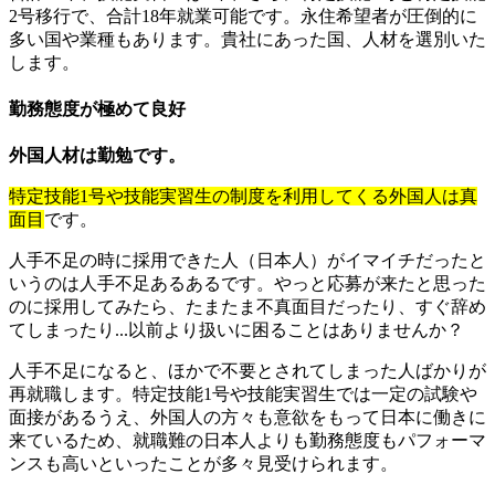
2号移行で、合計18年就業可能です。永住希望者が圧倒的に
多い国や業種もあります。貴社にあった国、人材を選別いた
します。
勤務態度が極めて良好
外国人材は勤勉です。
特定技能1号や技能実習生の制度を利用してくる外国人は真
面目
です。
人手不足の時に採用できた人（日本人）がイマイチだったと
いうのは人手不足あるあるです。やっと応募が来たと思った
のに採用してみたら、たまたま不真面目だったり、すぐ辞め
てしまったり...以前より扱いに困ることはありませんか？
人手不足になると、ほかで不要とされてしまった人ばかりが
再就職します。特定技能1号や技能実習生では一定の試験や
面接があるうえ、外国人の方々も意欲をもって日本に働きに
来ているため、就職難の日本人よりも勤務態度もパフォーマ
ンスも高いといったことが多々見受けられます。