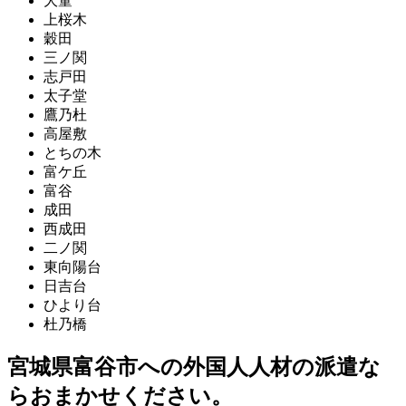
大童
上桜木
穀田
三ノ関
志戸田
太子堂
鷹乃杜
高屋敷
とちの木
富ケ丘
富谷
成田
西成田
二ノ関
東向陽台
日吉台
ひより台
杜乃橋
宮城県富谷市への外国人人材の派遣な
らおまかせください。