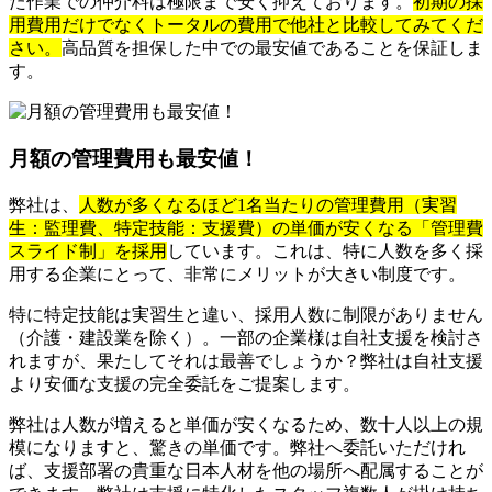
た作業での仲介料は極限まで安く抑えております。
初期の採
用費用だけでなくトータルの費用で他社と比較してみてくだ
さい。
高品質を担保した中での最安値であることを保証しま
す。
月額の管理費用も最安値！
弊社は、
人数が多くなるほど1名当たりの管理費用（実習
生：監理費、特定技能：支援費）の単価が安くなる「管理費
スライド制」を採用
しています。これは、特に人数を多く採
用する企業にとって、非常にメリットが大きい制度です。
特に特定技能は実習生と違い、採用人数に制限がありません
（介護・建設業を除く）。一部の企業様は自社支援を検討さ
れますが、果たしてそれは最善でしょうか？弊社は自社支援
より安価な支援の完全委託をご提案します。
弊社は人数が増えると単価が安くなるため、数十人以上の規
模になりますと、驚きの単価です。弊社へ委託いただけれ
ば、支援部署の貴重な日本人材を他の場所へ配属することが