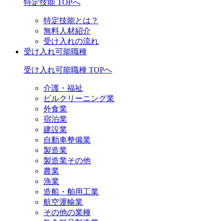
特定技能 TOPへ
特定技能とは？
無料人材紹介
受け入れの流れ
受け入れ可能職種
受け入れ可能職種 TOPへ
介護・福祉
ビルクリーニング業
外食業
宿泊業
建設業
自動車整備業
製造業
製造業その他
農業
漁業
造船・舶用工業
航空運輸業
その他の業種