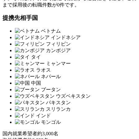
まで採用後の転職件数が0件です。
提携先相手国
ベトナム
インドネシア
フィリピン
カンボジア
タイ
ミャンマー
ラオス
ネパール
中国
ブータン
ウズベキスタン
パキスタン
スリランカ
インド
モンゴル
国内就業希望者
約3,000名