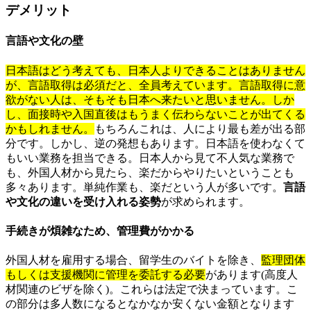
デメリット
言語や文化の壁
日本語はどう考えても、日本人よりできることはありません
が、言語取得は必須だと、全員考えています。言語取得に意
欲がない人は、そもそも日本へ来たいと思いません。しか
し、面接時や入国直後はもうまく伝わらないことが出てくる
かもしれません。
もちろんこれは、人により最も差が出る部
分です。しかし、逆の発想もあります。日本語を使わなくて
もいい業務を担当できる。日本人から見て不人気な業務で
も、外国人材から見たら、楽だからやりたいということも
多々あります。単純作業も、楽だという人が多いです。
言語
や文化の違いを受け入れる姿勢
が求められます。
手続きが煩雑なため、管理費がかかる
外国人材を雇用する場合、留学生のバイトを除き、
監理団体
もしくは支援機関に管理を委託する必要
があります(高度人
材関連のビザを除く)。これらは法定で決まっています。こ
の部分は多人数になるとなかなか安くない金額となります