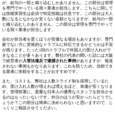
が、給与の一部と織り込むしかありません。この部分は管理
を専門でやっている我々業者が担当します。こちらに関して
は技能実習生は必須で特定技能は任意です。この部分は大人
数になるとなかなか安くない金額となりますが、給与の一部
と織り込むしかありません。この部分は管理を専門でやって
いる我々業者が担当します。
会社が担当者を置くほうが安価なる場合もありますが、専門
家でない方に突発的なトラブルに対応できるかどうかは不安
が残ります。たった1回のトラブルで外国人の受け入れがで
きなることが多々あります。弊社の代表の聞いた話には大阪
で経営者が
入管法違反で逮捕された事例
がありますが、報道
されない事例もかなりあります。これを防ぐため、信頼でき
る業者に依頼をすることがおすすめです。
また、コストも、弊社は人数スライド制を採用しているた
め、受け入れ人数が増えれば増えるほど、単価が安くなりま
す。管理部署に、貴重な日本人の優秀なスタッフを担当させ
るのはもったいないです。外注のほうが安かったらどうでし
ょうか？この部分は簡単に決められないと思いますので、じ
っくりご相談させてください。