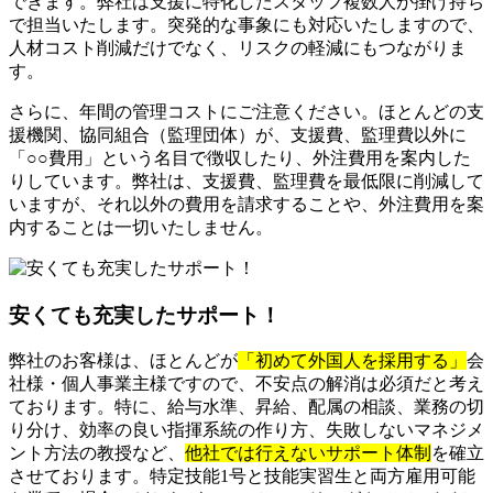
できます。弊社は支援に特化したスタッフ複数人が掛け持ち
で担当いたします。突発的な事象にも対応いたしますので、
人材コスト削減だけでなく、リスクの軽減にもつながりま
す。
さらに、年間の管理コストにご注意ください。ほとんどの支
援機関、協同組合（監理団体）が、支援費、監理費以外に
「○○費用」という名目で徴収したり、外注費用を案内した
りしています。弊社は、支援費、監理費を最低限に削減して
いますが、それ以外の費用を請求することや、外注費用を案
内することは一切いたしません。
安くても充実したサポート！
弊社のお客様は、ほとんどが
「初めて外国人を採用する」
会
社様・個人事業主様ですので、不安点の解消は必須だと考え
ております。特に、給与水準、昇給、配属の相談、業務の切
り分け、効率の良い指揮系統の作り方、失敗しないマネジメ
ント方法の教授など、
他社では行えないサポート体制
を確立
させております。特定技能1号と技能実習生と両方雇用可能