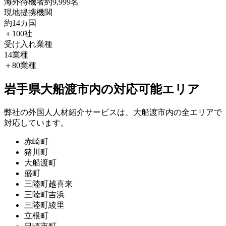
海外待機者
約9,999名
現地提携機関
約14カ国
＋100社
受け入れ業種
14業種
＋80業種
岩手県大船渡市内の対応可能エリア
弊社の外国人人材紹介サービスは、大船渡市内の全エリアで
対応しています。
赤崎町
猪川町
大船渡町
盛町
三陸町越喜来
三陸町吉浜
三陸町綾里
立根町