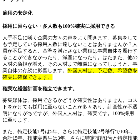
雇用の安定化
採用に困らない・多人数も100%確実に採用できる
人手不足に嘆く企業の方々の声をよく聞きます。募集をして
も予定している採用人数に達しないことはありませんか？人
員が不足すると、基準を満たさない業種は事業自体を履行す
ることができなかったり、減産になったり。はたまた、他の
人材の負担が増え、その人材まで離職になってしまうと、事
業自体の存続に影響します。
外国人材は、予定数、希望数を
確実に確保できます。
確実な経営計画を確立できます。
募集媒体は、採用できるかどうか確実性はありません。コス
トをかけても採用に至らないことが多々あり、計画性が不透
明になりがちですが、外国人人材は、確実です。100%採用
に至ります。
また、特定技能1号は5年、さらに特定技能2号移行で10年、
合計15年、技能実習生は3年、さらに特定技能1号と特定技能