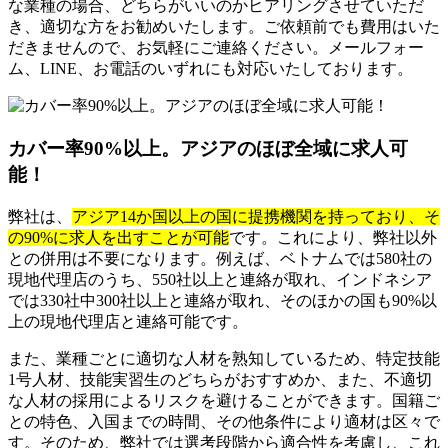
な業種の場合、どちらがいいのかヒアリングさせていただ
き、適切な方をお勧めいたします。ご依頼前でも費用はいた
だきませんので、お気軽にご連絡ください。メールフォー
ム、LINE、お電話のいずれにも対応いたしております。
カバー率90%以上。アジアのほぼ全域に求人可
能！
弊社は、
アジア14か国以上の国に提携機関を持っており、そ
の90%に求人を出すことが可能
です。これにより、弊社以外
との併用は不要になります。例えば、ベトナムでは580社の
現地代理店のうち、550社以上と連絡が取れ、インドネシア
では330社中300社以上と連絡が取れ、そのほかの国も90%以
上の現地代理店と連絡可能です。
また、業種ごとに適切な人材を熟知しているため、特定技能
1号人材、技能実習生のどちらがおすすめか、また、不適切
な人材の採用によるリスクを避けることができます。国籍ご
との特色、入国までの時間、その他条件により適材は区々で
す。そのため、弊社では選考段階から適合性を考慮し、これ