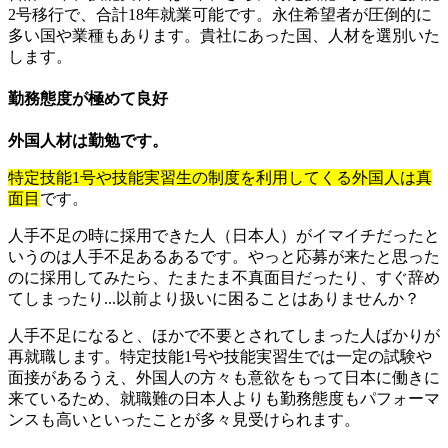
2号移行で、合計18年就業可能です。永住希望者が圧倒的に
多い国や業種もあります。貴社にあった国、人材を選別いた
します。
勤務態度が極めて良好
外国人材は勤勉です。
特定技能1号や技能実習生の制度を利用してくる外国人は真
面目
です。
人手不足の時に採用できた人（日本人）がイマイチだったと
いうのは人手不足あるあるです。やっと応募が来たと思った
のに採用してみたら、たまたま不真面目だったり、すぐ辞め
てしまったり...以前より扱いに困ることはありませんか？
人手不足になると、ほかで不要とされてしまった人ばかりが
再就職します。特定技能1号や技能実習生では一定の試験や
面接があるうえ、外国人の方々も意欲をもって日本に働きに
来ているため、就職難の日本人よりも勤務態度もパフォーマ
ンスも高いといったことが多々見受けられます。