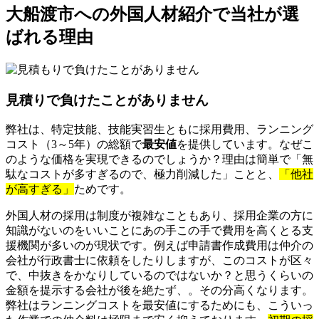
大船渡市への外国人材紹介で当社が選
ばれる理由
見積りで負けたことがありません
弊社は、特定技能、技能実習生ともに採用費用、ランニング
コスト（3～5年）の総額で
最安値
を提供しています。なぜこ
のような価格を実現できるのでしょうか？理由は簡単で「無
駄なコストが多すぎるので、極力削減した」ことと、
「他社
が高すぎる」
ためです。
外国人材の採用は制度が複雑なこともあり、採用企業の方に
知識がないのをいいことにあの手この手で費用を高くとる支
援機関が多いのが現状です。例えば申請書作成費用は仲介の
会社が行政書士に依頼をしたりしますが、このコストが区々
で、中抜きをかなりしているのではないか？と思うくらいの
金額を提示する会社が後を絶たず、。その分高くなります。
弊社はランニングコストを最安値にするためにも、こういっ