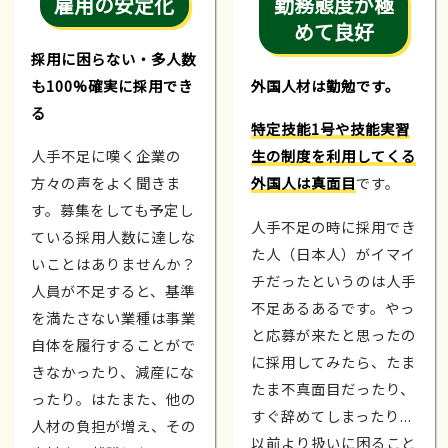
雇用の安定化
勤務態度が極
めて良好
採用に困らない・多人数
も100%確実に採用でき
外国人材は勤勉です。
る
特定技能1号や技能実習
人手不足に嘆く企業の
生の制度を利用してくる
方々の声をよく聞きま
外国人は真面目
です。
す。募集をしても予定し
人手不足の時に採用でき
ている採用人数に達しな
た人（日本人）がイマイ
いことはありませんか？
チだったというのは人手
人員が不足すると、基準
不足あるあるです。やっ
を満たさない業種は事業
と応募が来たと思ったの
自体を履行することがで
に採用してみたら、たま
きなかったり、減産にな
たま不真面目だったり、
ったり。はたまた、他の
すぐ辞めてしまったり...
人材の負担が増え、その
以前より扱いに困ること