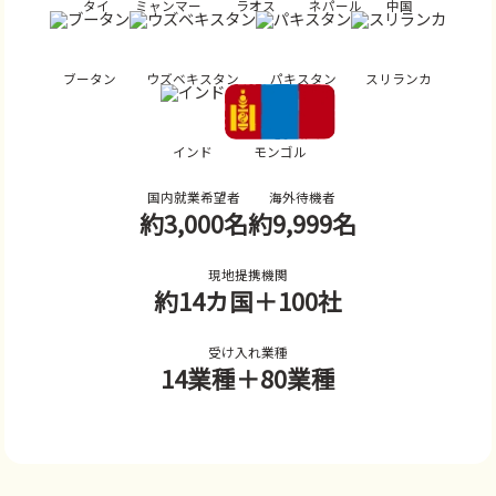
タイ
ミャンマー
ラオス
ネパール
中国
ブータン
ウズベキスタン
パキスタン
スリランカ
インド
モンゴル
国内就業希望者
海外待機者
約3,000名
約9,999名
現地提携機関
約14カ国
＋100社
受け入れ業種
14業種
＋80業種