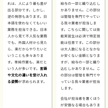
れは、人により最も差が
給与の一部と織り込むし
出る部分です。しかし、
かありません。この部分
逆の発想もあります。日
は管理を専門でやってい
本語を使わなくてもいい
る我々業者が担当しま
業務を担当できる。日本
す。こちらに関しては技
人から見て不人気な業務
能実習生は必須で特定技
でも、外国人材から見た
能は任意です。この部分
ら、楽だからやりたいと
は大人数になるとなかな
いうことも多々ありま
か安くない金額となりま
す。単純作業も、楽だと
すが、給与の一部と織り
いう人が多いです。
言語
込むしかありません。こ
や文化の違いを受け入れ
の部分は管理を専門でや
る姿勢
が求められます。
っている我々業者が担当
します。
会社が担当者を置くほう
が安価なる場合もありま