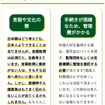
言語や文化の
手続きが煩雑
壁
なため、管理
費がかかる
日本語はどう考えても、
日本人よりできることは
外国人材を雇用する場
ありませんが、言語取得
合、留学生のバイトを除
は必須だと、全員考えて
き、
監理団体もしくは支
います。言語取得に意欲
援機関に管理を委託する
がない人は、そもそも日
必要
があります(高度人
本へ来たいと思いませ
材関連のビザを除く)。
ん。しかし、面接時や入
これらは法定で決まって
国直後はもうまく伝わら
います。この部分は多人
ないことが出てくるかも
数になるとなかなか安く
しれません。
もちろんこ
ない金額となりますが、