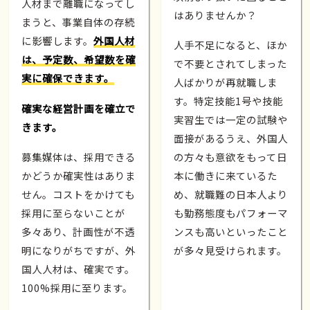
人材まで離職になってし
はありませんか？
まうと、事業自体の存続
に影響します。
外国人材
人手不足になると、ほか
は、予定数、希望数を確
で不要とされてしまった
実に確保できます。
人ばかりが再就職しま
す。特定技能1号や技能
確実な経営計画を確立で
実習生では一定の試験や
きます。
面接があるうえ、外国人
募集媒体は、採用できる
の方々も意欲をもって日
かどうか確実性はありま
本に働きに来ているた
せん。コストをかけても
め、就職難の日本人より
採用に至らないことが
も勤務態度もパフォーマ
多々あり、計画性が不透
ンスも高いといったこと
明になりがちですが、外
が多々見受けられます。
国人人材は、確実です。
100%採用に至ります。