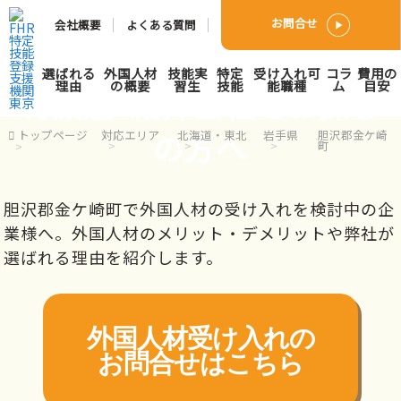
お問合せ
会社概要
よくある質問
胆沢郡金ケ崎町で外国人人
選ばれる
外国人材
技能実
特定
受け入れ可
コラ
費用の
理由
の概要
習生
技能
能職種
ム
目安
材派遣･紹介会社をお探し
の方へ
トップページ
対応エリア
北海道・東北
岩手県
胆沢郡金ケ崎
町
胆沢郡金ケ崎町で外国人材の受け入れを検討中の企
業様へ。外国人材のメリット・デメリットや弊社が
選ばれる理由を紹介します。
外国人材受け入れの
お問合せはこちら