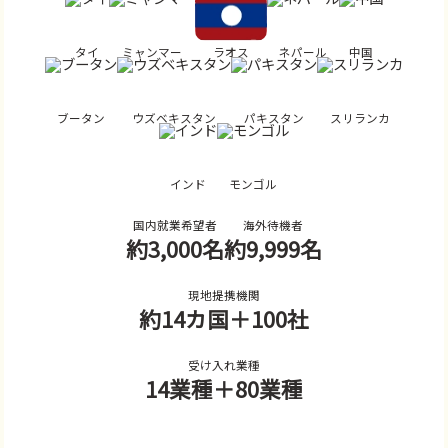
タイ
ミャンマー
ラオス
ネパール
中国
ブータン
ウズベキスタン
パキスタン
スリランカ
インド
モンゴル
国内就業希望者
海外待機者
約3,000名
約9,999名
現地提携機関
約14カ国
＋100社
受け入れ業種
14業種
＋80業種