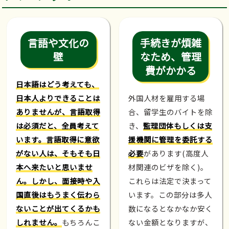
言語や文化の
手続きが煩雑
壁
なため、管理
費がかかる
日本語はどう考えても、
日本人よりできることは
外国人材を雇用する場
ありませんが、言語取得
合、留学生のバイトを除
は必須だと、全員考えて
き、
監理団体もしくは支
います。言語取得に意欲
援機関に管理を委託する
がない人は、そもそも日
必要
があります(高度人
本へ来たいと思いませ
材関連のビザを除く)。
ん。しかし、面接時や入
これらは法定で決まって
国直後はもうまく伝わら
います。この部分は多人
ないことが出てくるかも
数になるとなかなか安く
しれません。
もちろんこ
ない金額となりますが、