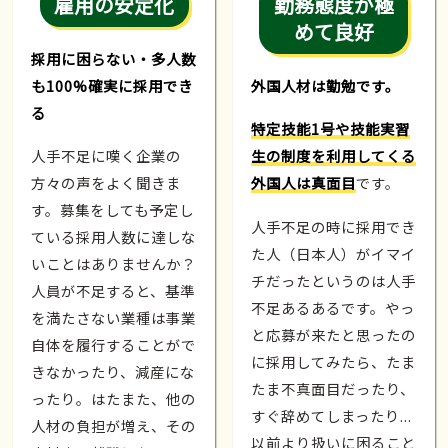
雇用の安定化
勤務態度が極
めて良好
採用に困らない・多人数
も100%確実に採用でき
外国人材は勤勉です。
る
特定技能1号や技能実習
人手不足に嘆く企業の
生の制度を利用してくる
方々の声をよく聞きま
外国人は真面目
です。
す。募集をしても予定し
人手不足の時に採用でき
ている採用人数に達しな
た人（日本人）がイマイ
いことはありませんか？
チだったというのは人手
人員が不足すると、基準
不足あるあるです。やっ
を満たさない業種は事業
と応募が来たと思ったの
自体を履行することがで
に採用してみたら、たま
きなかったり、減産にな
たま不真面目だったり、
ったり。はたまた、他の
すぐ辞めてしまったり...
人材の負担が増え、その
以前より扱いに困ること