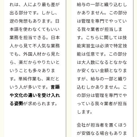
れは、人により最も差が
給与の一部と織り込むし
出る部分です。しかし、
かありません。この部分
逆の発想もあります。日
は管理を専門でやってい
本語を使わなくてもいい
る我々業者が担当しま
業務を担当できる。日本
す。こちらに関しては技
人から見て不人気な業務
能実習生は必須で特定技
でも、外国人材から見た
能は任意です。この部分
ら、楽だからやりたいと
は大人数になるとなかな
いうことも多々ありま
か安くない金額となりま
す。単純作業も、楽だと
すが、給与の一部と織り
いう人が多いです。
言語
込むしかありません。こ
や文化の違いを受け入れ
の部分は管理を専門でや
る姿勢
が求められます。
っている我々業者が担当
します。
会社が担当者を置くほう
が安価なる場合もありま