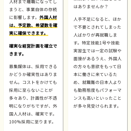
人材まで離職になってし
はありませんか？
まうと、事業自体の存続
に影響します。
外国人材
人手不足になると、ほか
は、予定数、希望数を確
で不要とされてしまった
実に確保できます。
人ばかりが再就職しま
す。特定技能1号や技能
確実な経営計画を確立で
実習生では一定の試験や
きます。
面接があるうえ、外国人
募集媒体は、採用できる
の方々も意欲をもって日
かどうか確実性はありま
本に働きに来ているた
せん。コストをかけても
め、就職難の日本人より
採用に至らないことが
も勤務態度もパフォーマ
多々あり、計画性が不透
ンスも高いといったこと
明になりがちですが、外
が多々見受けられます。
国人人材は、確実です。
100%採用に至ります。