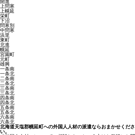
開進
上問寒
上幌延
栄町
下沼
問寒別
中問寒
浜里
東町
北進
幌延
宮園町
元町
雄興
一条南
一条北
二条南
二条北
三条南
三条北
四条南
四条北
五条南
五条北
六条南
六条北
北海道天塩郡幌延町への外国人人材の派遣ならおまかせくださ
い。