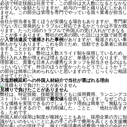
必須で特定技能は任意です。この部分は大人数になるとなかな
か安くない金額となりますが、給与の一部と織り込むしかあり
ません。この部分は管理を専門でやっている我々業者が担当し
ます。
会社が担当者を置くほうが安価なる場合もありますが、専門家
でない方に突発的なトラブルに対応できるかどうかは不安が残
ります。たった1回のトラブルで外国人の受け入れができなる
ことが多々あります。弊社の代表の聞いた話には大阪で経営者
が
入管法違反で逮捕された事例
がありますが、報道されない事
例もかなりあります。これを防ぐため、信頼できる業者に依頼
をすることがおすすめです。
また、コストも、弊社は人数スライド制を採用しているため、
受け入れ人数が増えれば増えるほど、単価が安くなります。管
理部署に、貴重な日本人の優秀なスタッフを担当させるのはも
ったいないです。外注のほうが安かったらどうでしょうか？こ
の部分は簡単に決められないと思いますので、じっくりご相談
させてください。
天塩郡幌延町への外国人材紹介で当社が選ばれる理由
見積りで負けたことがありません
弊社は、特定技能、技能実習生ともに採用費用、ランニングコ
スト（3～5年）の総額で
最安値
を提供しています。なぜこのよ
うな価格を実現できるのでしょうか？理由は簡単で「無駄なコ
ストが多すぎるので、極力削減した」ことと、
「他社が高すぎ
る」
ためです。
外国人材の採用は制度が複雑なこともあり、採用企業の方に知
識がないのをいいことにあの手この手で費用を高くとる支援機
関が多いのが現状です。例えば申請書作成費用は仲介の会社が