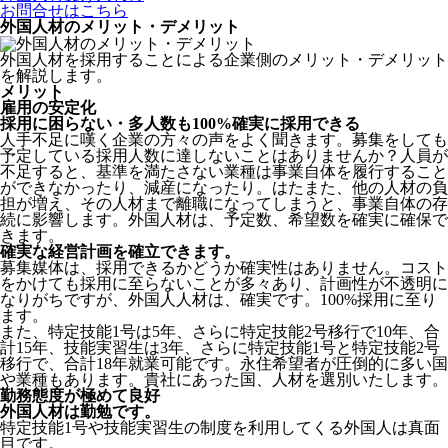
お問合せはこちら
外国人材のメリット・デメリット
外国人材を採用することによる企業側のメリット・デメリット
を解説します。
メリット
雇用の安定化
採用に困らない・多人数も100%確実に採用できる
人手不足に嘆く企業の方々の声をよく聞きます。募集をしても
予定している採用人数に達しないことはありませんか？人員が
不足すると、基準を満たさない業種は事業自体を履行すること
ができなかったり、減産になったり。はたまた、他の人材の負
担が増え、その人材まで離職になってしまうと、事業自体の存
続に影響します。
外国人材は、予定数、希望数を確実に確保で
きます。
確実な経営計画を確立できます。
募集媒体は、採用できるかどうか確実性はありません。コスト
をかけても採用に至らないことが多々あり、計画性が不透明に
なりがちですが、外国人人材は、確実です。100%採用に至り
ます。
また、特定技能1号は5年、さらに特定技能2号移行で10年、合
計15年、技能実習生は3年、さらに特定技能1号と特定技能2号
移行で、合計18年就業可能です。永住希望者が圧倒的に多い国
や業種もあります。貴社にあった国、人材を選別いたします。
勤務態度が極めて良好
外国人材は勤勉です。
特定技能1号や技能実習生の制度を利用してくる外国人は真面
目
です。