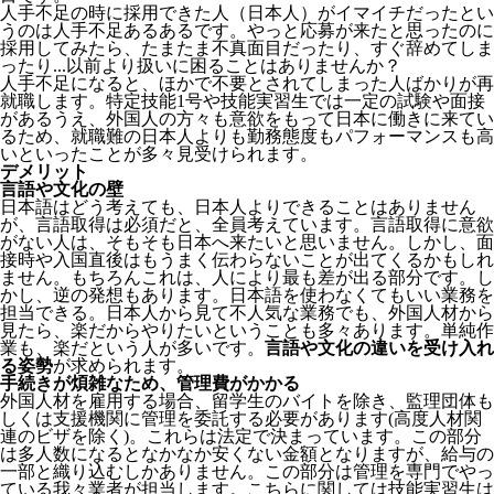
人手不足の時に採用できた人（日本人）がイマイチだったとい
うのは人手不足あるあるです。やっと応募が来たと思ったのに
採用してみたら、たまたま不真面目だったり、すぐ辞めてしま
ったり...以前より扱いに困ることはありませんか？
人手不足になると、ほかで不要とされてしまった人ばかりが再
就職します。特定技能1号や技能実習生では一定の試験や面接
があるうえ、外国人の方々も意欲をもって日本に働きに来てい
るため、就職難の日本人よりも勤務態度もパフォーマンスも高
いといったことが多々見受けられます。
デメリット
言語や文化の壁
日本語はどう考えても、日本人よりできることはありません
が、言語取得は必須だと、全員考えています。言語取得に意欲
がない人は、そもそも日本へ来たいと思いません。しかし、面
接時や入国直後はもうまく伝わらないことが出てくるかもしれ
ません。
もちろんこれは、人により最も差が出る部分です。し
かし、逆の発想もあります。日本語を使わなくてもいい業務を
担当できる。日本人から見て不人気な業務でも、外国人材から
見たら、楽だからやりたいということも多々あります。単純作
業も、楽だという人が多いです。
言語や文化の違いを受け入れ
る姿勢
が求められます。
手続きが煩雑なため、管理費がかかる
外国人材を雇用する場合、留学生のバイトを除き、
監理団体も
しくは支援機関に管理を委託する必要
があります(高度人材関
連のビザを除く)。これらは法定で決まっています。この部分
は多人数になるとなかなか安くない金額となりますが、給与の
一部と織り込むしかありません。この部分は管理を専門でやっ
ている我々業者が担当します。こちらに関しては技能実習生は