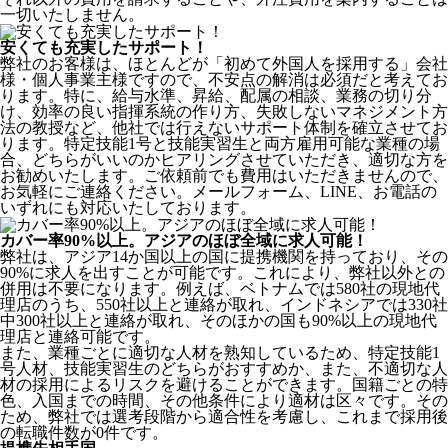
一切いたしません。
安くても充実したサポート！
弊社のお客様は、ほとんどが
「初めて外国人を採用する」
会社
様・個人事業主様ですので、不安点の解消は必須だと考えてお
ります。特に、給与水準、昇給、配属の相談、業務の切り分
け、効率の良い指揮系統の作り方、失敗しないマネジメント方
法の教授など、
他社では行えないサポート体制
を確立させてお
ります。特定技能1号と技能実習生と両方雇用可能な業種の場
合、どちらがいいのかヒアリングさせていただき、適切な方を
お勧めいたします。ご依頼前でも費用はいただきませんので、
お気軽にご連絡ください。メールフォーム、LINE、お電話の
いずれにも対応いたしております。
カバー率90%以上。アジアのほぼ全域に求人可能！
弊社は、
アジア14か国以上の国に提携機関を持っており、その
90%に求人を出すことが可能
です。これにより、弊社以外との
併用は不要になります。例えば、ベトナムでは580社の現地代
理店のうち、550社以上と連絡が取れ、インドネシアでは330社
中300社以上と連絡が取れ、そのほかの国も90%以上の現地代
理店と連絡可能です。
また、業種ごとに適切な人材を熟知しているため、特定技能1
号人材、技能実習生のどちらがおすすめか、また、不適切な人
材の採用によるリスクを避けることができます。国籍ごとの特
色、入国までの時間、その他条件により適材は区々です。その
ため、弊社では選考段階から適合性を考慮し、これまで採用後
の転職件数が0件です。