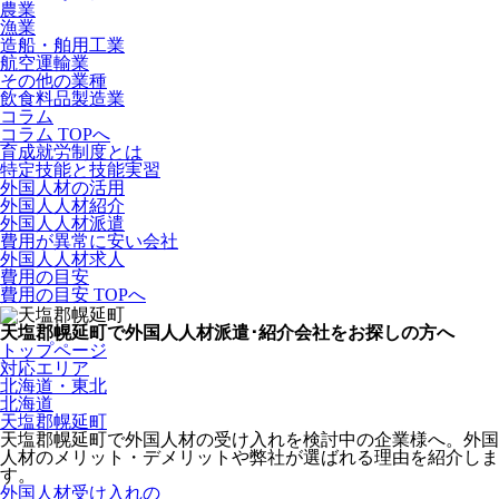
農業
漁業
造船・舶用工業
航空運輸業
その他の業種
飲食料品製造業
コラム
コラム TOPへ
育成就労制度とは
特定技能と技能実習
外国人材の活用
外国人人材紹介
外国人人材派遣
費用が異常に安い会社
外国人人材求人
費用の目安
費用の目安 TOPへ
天塩郡幌延町で外国人人材派遣･紹介会社をお探しの方へ
トップページ
対応エリア
北海道・東北
北海道
天塩郡幌延町
天塩郡幌延町で外国人材の受け入れを検討中の企業様へ。外国
人材のメリット・デメリットや弊社が選ばれる理由を紹介しま
す。
外国人材受け入れの