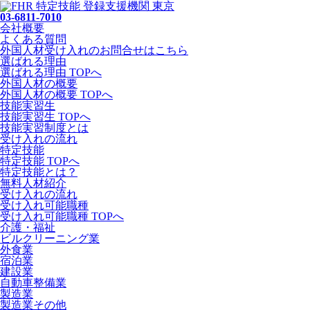
03-6811-7010
会社概要
よくある質問
外国人材受け入れの
お問合せ
はこちら
選ばれる理由
選ばれる理由 TOPへ
外国人材の概要
外国人材の概要 TOPへ
技能実習生
技能実習生 TOPへ
技能実習制度とは
受け入れの流れ
特定技能
特定技能 TOPへ
特定技能とは？
無料人材紹介
受け入れの流れ
受け入れ可能職種
受け入れ可能職種 TOPへ
介護・福祉
ビルクリーニング業
外食業
宿泊業
建設業
自動車整備業
製造業
製造業その他