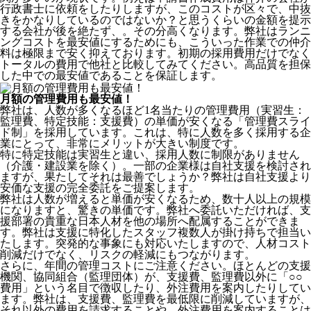
行政書士に依頼をしたりしますが、このコストが区々で、中抜
きをかなりしているのではないか？と思うくらいの金額を提示
する会社が後を絶たず、。その分高くなります。弊社はランニ
ングコストを最安値にするためにも、こういった作業での仲介
料は極限まで安く抑えております。
初期の採用費用だけでなく
トータルの費用で他社と比較してみてください。
高品質を担保
した中での最安値であることを保証します。
月額の管理費用も最安値！
弊社は、
人数が多くなるほど1名当たりの管理費用（実習生：
監理費、特定技能：支援費）の単価が安くなる「管理費スライ
ド制」を採用
しています。これは、特に人数を多く採用する企
業にとって、非常にメリットが大きい制度です。
特に特定技能は実習生と違い、採用人数に制限がありません
（介護・建設業を除く）。一部の企業様は自社支援を検討され
ますが、果たしてそれは最善でしょうか？弊社は自社支援より
安価な支援の完全委託をご提案します。
弊社は人数が増えると単価が安くなるため、数十人以上の規模
になりますと、驚きの単価です。弊社へ委託いただければ、支
援部署の貴重な日本人材を他の場所へ配属することができま
す。弊社は支援に特化したスタッフ複数人が掛け持ちで担当い
たします。突発的な事象にも対応いたしますので、人材コスト
削減だけでなく、リスクの軽減にもつながります。
さらに、年間の管理コストにご注意ください。ほとんどの支援
機関、協同組合（監理団体）が、支援費、監理費以外に「○○
費用」という名目で徴収したり、外注費用を案内したりしてい
ます。弊社は、支援費、監理費を最低限に削減していますが、
それ以外の費用を請求することや、外注費用を案内することは