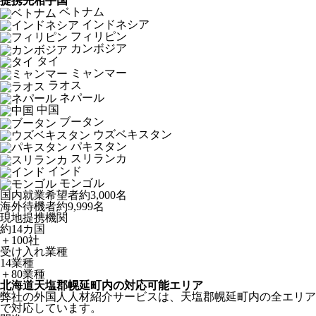
提携先相手国
ベトナム
インドネシア
フィリピン
カンボジア
タイ
ミャンマー
ラオス
ネパール
中国
ブータン
ウズベキスタン
パキスタン
スリランカ
インド
モンゴル
国内就業希望者
約3,000名
海外待機者
約9,999名
現地提携機関
約14カ国
＋100社
受け入れ業種
14業種
＋80業種
北海道天塩郡幌延町内の対応可能エリア
弊社の外国人人材紹介サービスは、天塩郡幌延町内の全エリア
で対応しています。