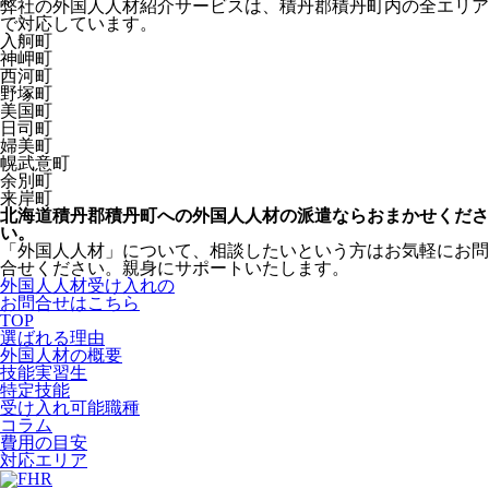
弊社の外国人人材紹介サービスは、積丹郡積丹町内の全エリア
で対応しています。
入舸町
神岬町
西河町
野塚町
美国町
日司町
婦美町
幌武意町
余別町
来岸町
北海道積丹郡積丹町への外国人人材の派遣ならおまかせくださ
い。
「外国人人材」について、相談したいという方はお気軽にお問
合せください。親身にサポートいたします。
外国人人材受け入れの
お問合せはこちら
TOP
選ばれる理由
外国人材の概要
技能実習生
特定技能
受け入れ可能職種
コラム
費用の目安
対応エリア