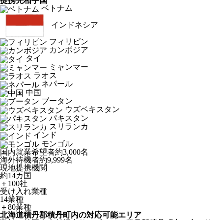
提携先相手国
ベトナム
インドネシア
フィリピン
カンボジア
タイ
ミャンマー
ラオス
ネパール
中国
ブータン
ウズベキスタン
パキスタン
スリランカ
インド
モンゴル
国内就業希望者
約3,000名
海外待機者
約9,999名
現地提携機関
約14カ国
＋100社
受け入れ業種
14業種
＋80業種
北海道積丹郡積丹町内の対応可能エリア