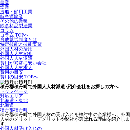
農業
漁業
造船・舶用工業
航空運輸業
その他の業種
飲食料品製造業
コラム
コラム TOPへ
育成就労制度とは
特定技能と技能実習
外国人材の活用
外国人人材紹介
外国人人材派遣
費用が異常に安い会社
外国人人材求人
費用の目安
費用の目安 TOPへ
積丹郡積丹町で外国人人材派遣･紹介会社をお探しの方へ
トップページ
対応エリア
北海道・東北
北海道
積丹郡積丹町
積丹郡積丹町で外国人材の受け入れを検討中の企業様へ。外国
人材のメリット・デメリットや弊社が選ばれる理由を紹介しま
す。
外国人材受け入れの