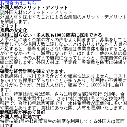
お問合せはこちら
外国人材のメリット・デメリット
外国人材を採用することによる企業側のメリット・デメリット
を解説します。
メリット
雇用の安定化
採用に困らない・多人数も100%確実に採用できる
人手不足に嘆く企業の方々の声をよく聞きます。募集をしても
予定している採用人数に達しないことはありませんか？人員が
不足すると、基準を満たさない業種は事業自体を履行すること
ができなかったり、減産になったり。はたまた、他の人材の負
担が増え、その人材まで離職になってしまうと、事業自体の存
続に影響します。
外国人材は、予定数、希望数を確実に確保で
きます。
確実な経営計画を確立できます。
募集媒体は、採用できるかどうか確実性はありません。コスト
をかけても採用に至らないことが多々あり、計画性が不透明に
なりがちですが、外国人人材は、確実です。100%採用に至り
ます。
また、特定技能1号は5年、さらに特定技能2号移行で10年、合
計15年、技能実習生は3年、さらに特定技能1号と特定技能2号
移行で、合計18年就業可能です。永住希望者が圧倒的に多い国
や業種もあります。貴社にあった国、人材を選別いたします。
勤務態度が極めて良好
外国人材は勤勉です。
特定技能1号や技能実習生の制度を利用してくる外国人は真面
目
です。