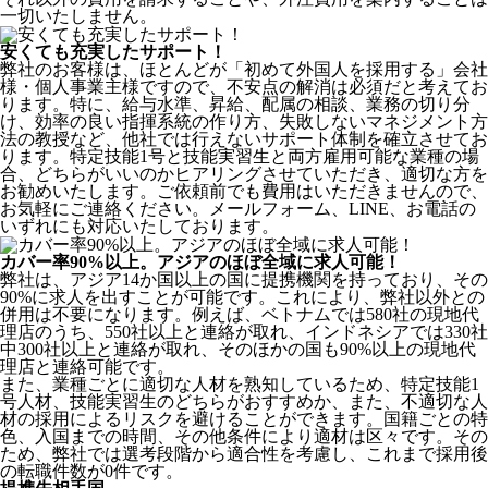
一切いたしません。
安くても充実したサポート！
弊社のお客様は、ほとんどが
「初めて外国人を採用する」
会社
様・個人事業主様ですので、不安点の解消は必須だと考えてお
ります。特に、給与水準、昇給、配属の相談、業務の切り分
け、効率の良い指揮系統の作り方、失敗しないマネジメント方
法の教授など、
他社では行えないサポート体制
を確立させてお
ります。特定技能1号と技能実習生と両方雇用可能な業種の場
合、どちらがいいのかヒアリングさせていただき、適切な方を
お勧めいたします。ご依頼前でも費用はいただきませんので、
お気軽にご連絡ください。メールフォーム、LINE、お電話の
いずれにも対応いたしております。
カバー率90%以上。アジアのほぼ全域に求人可能！
弊社は、
アジア14か国以上の国に提携機関を持っており、その
90%に求人を出すことが可能
です。これにより、弊社以外との
併用は不要になります。例えば、ベトナムでは580社の現地代
理店のうち、550社以上と連絡が取れ、インドネシアでは330社
中300社以上と連絡が取れ、そのほかの国も90%以上の現地代
理店と連絡可能です。
また、業種ごとに適切な人材を熟知しているため、特定技能1
号人材、技能実習生のどちらがおすすめか、また、不適切な人
材の採用によるリスクを避けることができます。国籍ごとの特
色、入国までの時間、その他条件により適材は区々です。その
ため、弊社では選考段階から適合性を考慮し、これまで採用後
の転職件数が0件です。