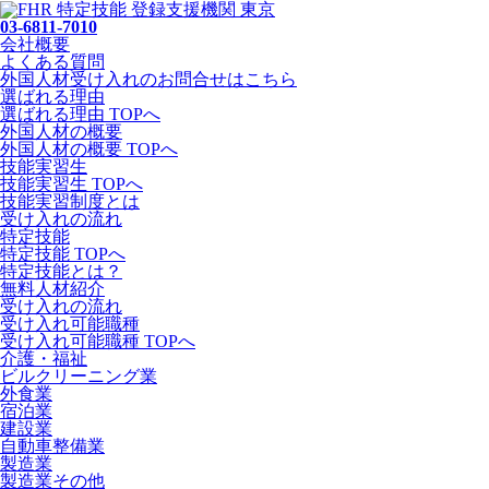
03-6811-7010
会社概要
よくある質問
外国人材受け入れの
お問合せ
はこちら
選ばれる理由
選ばれる理由 TOPへ
外国人材の概要
外国人材の概要 TOPへ
技能実習生
技能実習生 TOPへ
技能実習制度とは
受け入れの流れ
特定技能
特定技能 TOPへ
特定技能とは？
無料人材紹介
受け入れの流れ
受け入れ可能職種
受け入れ可能職種 TOPへ
介護・福祉
ビルクリーニング業
外食業
宿泊業
建設業
自動車整備業
製造業
製造業その他