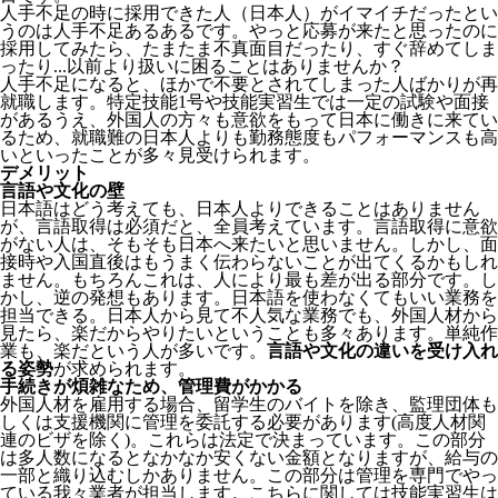
人手不足の時に採用できた人（日本人）がイマイチだったとい
うのは人手不足あるあるです。やっと応募が来たと思ったのに
採用してみたら、たまたま不真面目だったり、すぐ辞めてしま
ったり...以前より扱いに困ることはありませんか？
人手不足になると、ほかで不要とされてしまった人ばかりが再
就職します。特定技能1号や技能実習生では一定の試験や面接
があるうえ、外国人の方々も意欲をもって日本に働きに来てい
るため、就職難の日本人よりも勤務態度もパフォーマンスも高
いといったことが多々見受けられます。
デメリット
言語や文化の壁
日本語はどう考えても、日本人よりできることはありません
が、言語取得は必須だと、全員考えています。言語取得に意欲
がない人は、そもそも日本へ来たいと思いません。しかし、面
接時や入国直後はもうまく伝わらないことが出てくるかもしれ
ません。
もちろんこれは、人により最も差が出る部分です。し
かし、逆の発想もあります。日本語を使わなくてもいい業務を
担当できる。日本人から見て不人気な業務でも、外国人材から
見たら、楽だからやりたいということも多々あります。単純作
業も、楽だという人が多いです。
言語や文化の違いを受け入れ
る姿勢
が求められます。
手続きが煩雑なため、管理費がかかる
外国人材を雇用する場合、留学生のバイトを除き、
監理団体も
しくは支援機関に管理を委託する必要
があります(高度人材関
連のビザを除く)。これらは法定で決まっています。この部分
は多人数になるとなかなか安くない金額となりますが、給与の
一部と織り込むしかありません。この部分は管理を専門でやっ
ている我々業者が担当します。こちらに関しては技能実習生は