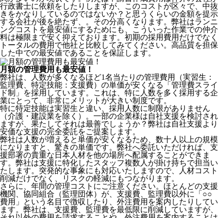
行政書士に依頼をしたりしますが、このコストが区々で、中抜
きをかなりしているのではないか？と思うくらいの金額を提示
する会社が後を絶たず、。その分高くなります。弊社はランニ
ングコストを最安値にするためにも、こういった作業での仲介
料は極限まで安く抑えております。
初期の採用費用だけでなく
トータルの費用で他社と比較してみてください。
高品質を担保
した中での最安値であることを保証します。
月額の管理費用も最安値！
弊社は、
人数が多くなるほど1名当たりの管理費用（実習生：
監理費、特定技能：支援費）の単価が安くなる「管理費スライ
ド制」を採用
しています。これは、特に人数を多く採用する企
業にとって、非常にメリットが大きい制度です。
特に特定技能は実習生と違い、採用人数に制限がありません
（介護・建設業を除く）。一部の企業様は自社支援を検討され
ますが、果たしてそれは最善でしょうか？弊社は自社支援より
安価な支援の完全委託をご提案します。
弊社は人数が増えると単価が安くなるため、数十人以上の規模
になりますと、驚きの単価です。弊社へ委託いただければ、支
援部署の貴重な日本人材を他の場所へ配属することができま
す。弊社は支援に特化したスタッフ複数人が掛け持ちで担当い
たします。突発的な事象にも対応いたしますので、人材コスト
削減だけでなく、リスクの軽減にもつながります。
さらに、年間の管理コストにご注意ください。ほとんどの支援
機関、協同組合（監理団体）が、支援費、監理費以外に「○○
費用」という名目で徴収したり、外注費用を案内したりしてい
ます。弊社は、支援費、監理費を最低限に削減していますが、
それ以外の費用を請求することや、外注費用を案内することは