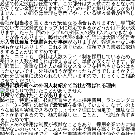
必須で特定技能は任意です。この部分は大人数になるとなかな
か安くない金額となりますが、給与の一部と織り込むしかあり
ません。この部分は管理を専門でやっている我々業者が担当し
ます。
会社が担当者を置くほうが安価なる場合もありますが、専門家
でない方に突発的なトラブルに対応できるかどうかは不安が残
ります。たった1回のトラブルで外国人の受け入れができなる
ことが多々あります。弊社の代表の聞いた話には大阪で経営者
が
入管法違反で逮捕された事例
がありますが、報道されない事
例もかなりあります。これを防ぐため、信頼できる業者に依頼
をすることがおすすめです。
また、コストも、弊社は人数スライド制を採用しているため、
受け入れ人数が増えれば増えるほど、単価が安くなります。管
理部署に、貴重な日本人の優秀なスタッフを担当させるのはも
ったいないです。外注のほうが安かったらどうでしょうか？こ
の部分は簡単に決められないと思いますので、じっくりご相談
させてください。
積丹郡積丹町への外国人材紹介で当社が選ばれる理由
見積りで負けたことがありません
弊社は、特定技能、技能実習生ともに採用費用、ランニングコ
スト（3～5年）の総額で
最安値
を提供しています。なぜこのよ
うな価格を実現できるのでしょうか？理由は簡単で「無駄なコ
ストが多すぎるので、極力削減した」ことと、
「他社が高すぎ
る」
ためです。
外国人材の採用は制度が複雑なこともあり、採用企業の方に知
識がないのをいいことにあの手この手で費用を高くとる支援機
関が多いのが現状です。例えば申請書作成費用は仲介の会社が