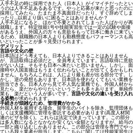
人手不足の時に採用できた人（日本人）がイマイチだったとい
うのは人手不足あるあるです。やっと応募が来たと思ったのに
採用してみたら、たまたま不真面目だったり、すぐ辞めてしま
ったり...以前より扱いに困ることはありませんか？
人手不足になると、ほかで不要とされてしまった人ばかりが再
就職します。特定技能1号や技能実習生では一定の試験や面接
があるうえ、外国人の方々も意欲をもって日本に働きに来てい
るため、就職難の日本人よりも勤務態度もパフォーマンスも高
いといったことが多々見受けられます。
デメリット
言語や文化の壁
日本語はどう考えても、日本人よりできることはありません
が、言語取得は必須だと、全員考えています。言語取得に意欲
がない人は、そもそも日本へ来たいと思いません。しかし、面
接時や入国直後はもうまく伝わらないことが出てくるかもしれ
ません。
もちろんこれは、人により最も差が出る部分です。し
かし、逆の発想もあります。日本語を使わなくてもいい業務を
担当できる。日本人から見て不人気な業務でも、外国人材から
見たら、楽だからやりたいということも多々あります。単純作
業も、楽だという人が多いです。
言語や文化の違いを受け入れ
る姿勢
が求められます。
手続きが煩雑なため、管理費がかかる
外国人材を雇用する場合、留学生のバイトを除き、
監理団体も
しくは支援機関に管理を委託する必要
があります(高度人材関
連のビザを除く)。これらは法定で決まっています。この部分
は多人数になるとなかなか安くない金額となりますが、給与の
一部と織り込むしかありません。この部分は管理を専門でやっ
ている我々業者が担当します。こちらに関しては技能実習生は