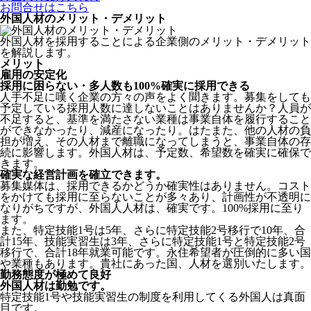
お問合せはこちら
外国人材のメリット・デメリット
外国人材を採用することによる企業側のメリット・デメリット
を解説します。
メリット
雇用の安定化
採用に困らない・多人数も100%確実に採用できる
人手不足に嘆く企業の方々の声をよく聞きます。募集をしても
予定している採用人数に達しないことはありませんか？人員が
不足すると、基準を満たさない業種は事業自体を履行すること
ができなかったり、減産になったり。はたまた、他の人材の負
担が増え、その人材まで離職になってしまうと、事業自体の存
続に影響します。
外国人材は、予定数、希望数を確実に確保で
きます。
確実な経営計画を確立できます。
募集媒体は、採用できるかどうか確実性はありません。コスト
をかけても採用に至らないことが多々あり、計画性が不透明に
なりがちですが、外国人人材は、確実です。100%採用に至り
ます。
また、特定技能1号は5年、さらに特定技能2号移行で10年、合
計15年、技能実習生は3年、さらに特定技能1号と特定技能2号
移行で、合計18年就業可能です。永住希望者が圧倒的に多い国
や業種もあります。貴社にあった国、人材を選別いたします。
勤務態度が極めて良好
外国人材は勤勉です。
特定技能1号や技能実習生の制度を利用してくる外国人は真面
目
です。