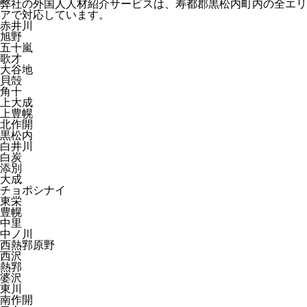
弊社の外国人人材紹介サービスは、寿都郡黒松内町内の全エリ
アで対応しています。
赤井川
旭野
五十嵐
歌才
大谷地
貝殻
角十
上大成
上豊幌
北作開
黒松内
白井川
白炭
添別
大成
チョポシナイ
東栄
豊幌
中里
中ノ川
西熱郛原野
西沢
熱郛
婆沢
東川
南作開