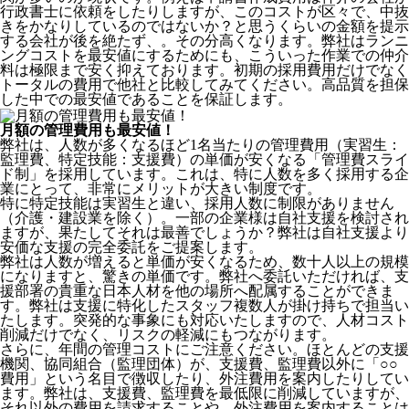
行政書士に依頼をしたりしますが、このコストが区々で、中抜
きをかなりしているのではないか？と思うくらいの金額を提示
する会社が後を絶たず、。その分高くなります。弊社はランニ
ングコストを最安値にするためにも、こういった作業での仲介
料は極限まで安く抑えております。
初期の採用費用だけでなく
トータルの費用で他社と比較してみてください。
高品質を担保
した中での最安値であることを保証します。
月額の管理費用も最安値！
弊社は、
人数が多くなるほど1名当たりの管理費用（実習生：
監理費、特定技能：支援費）の単価が安くなる「管理費スライ
ド制」を採用
しています。これは、特に人数を多く採用する企
業にとって、非常にメリットが大きい制度です。
特に特定技能は実習生と違い、採用人数に制限がありません
（介護・建設業を除く）。一部の企業様は自社支援を検討され
ますが、果たしてそれは最善でしょうか？弊社は自社支援より
安価な支援の完全委託をご提案します。
弊社は人数が増えると単価が安くなるため、数十人以上の規模
になりますと、驚きの単価です。弊社へ委託いただければ、支
援部署の貴重な日本人材を他の場所へ配属することができま
す。弊社は支援に特化したスタッフ複数人が掛け持ちで担当い
たします。突発的な事象にも対応いたしますので、人材コスト
削減だけでなく、リスクの軽減にもつながります。
さらに、年間の管理コストにご注意ください。ほとんどの支援
機関、協同組合（監理団体）が、支援費、監理費以外に「○○
費用」という名目で徴収したり、外注費用を案内したりしてい
ます。弊社は、支援費、監理費を最低限に削減していますが、
それ以外の費用を請求することや、外注費用を案内することは