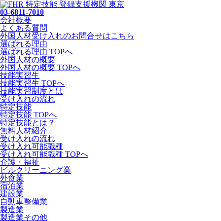
03-6811-7010
会社概要
よくある質問
外国人材受け入れの
お問合せ
はこちら
選ばれる理由
選ばれる理由 TOPへ
外国人材の概要
外国人材の概要 TOPへ
技能実習生
技能実習生 TOPへ
技能実習制度とは
受け入れの流れ
特定技能
特定技能 TOPへ
特定技能とは？
無料人材紹介
受け入れの流れ
受け入れ可能職種
受け入れ可能職種 TOPへ
介護・福祉
ビルクリーニング業
外食業
宿泊業
建設業
自動車整備業
製造業
製造業その他