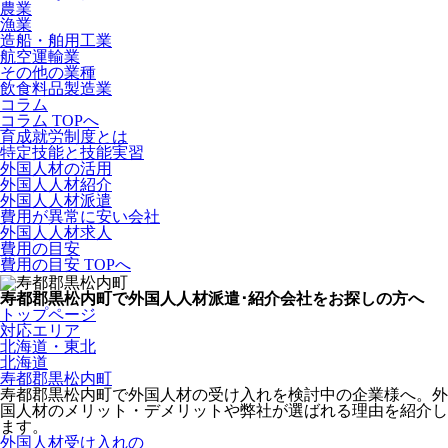
農業
漁業
造船・舶用工業
航空運輸業
その他の業種
飲食料品製造業
コラム
コラム TOPへ
育成就労制度とは
特定技能と技能実習
外国人材の活用
外国人人材紹介
外国人人材派遣
費用が異常に安い会社
外国人人材求人
費用の目安
費用の目安 TOPへ
寿都郡黒松内町で外国人人材派遣･紹介会社をお探しの方へ
トップページ
対応エリア
北海道・東北
北海道
寿都郡黒松内町
寿都郡黒松内町で外国人材の受け入れを検討中の企業様へ。外
国人材のメリット・デメリットや弊社が選ばれる理由を紹介し
ます。
外国人材受け入れの