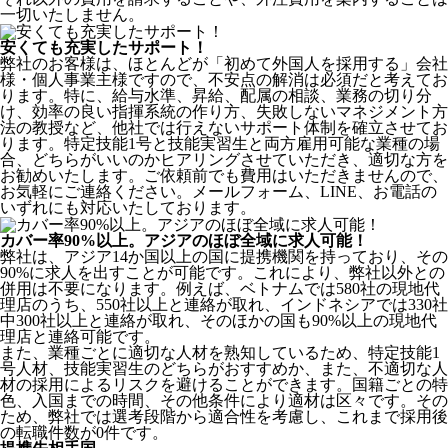
一切いたしません。
安くても充実したサポート！
弊社のお客様は、ほとんどが
「初めて外国人を採用する」
会社
様・個人事業主様ですので、不安点の解消は必須だと考えてお
ります。特に、給与水準、昇給、配属の相談、業務の切り分
け、効率の良い指揮系統の作り方、失敗しないマネジメント方
法の教授など、
他社では行えないサポート体制
を確立させてお
ります。特定技能1号と技能実習生と両方雇用可能な業種の場
合、どちらがいいのかヒアリングさせていただき、適切な方を
お勧めいたします。ご依頼前でも費用はいただきませんので、
お気軽にご連絡ください。メールフォーム、LINE、お電話の
いずれにも対応いたしております。
カバー率90%以上。アジアのほぼ全域に求人可能！
弊社は、
アジア14か国以上の国に提携機関を持っており、その
90%に求人を出すことが可能
です。これにより、弊社以外との
併用は不要になります。例えば、ベトナムでは580社の現地代
理店のうち、550社以上と連絡が取れ、インドネシアでは330社
中300社以上と連絡が取れ、そのほかの国も90%以上の現地代
理店と連絡可能です。
また、業種ごとに適切な人材を熟知しているため、特定技能1
号人材、技能実習生のどちらがおすすめか、また、不適切な人
材の採用によるリスクを避けることができます。国籍ごとの特
色、入国までの時間、その他条件により適材は区々です。その
ため、弊社では選考段階から適合性を考慮し、これまで採用後
の転職件数が0件です。