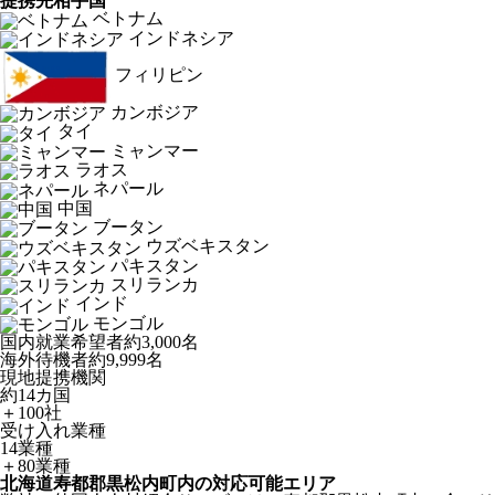
提携先相手国
ベトナム
インドネシア
フィリピン
カンボジア
タイ
ミャンマー
ラオス
ネパール
中国
ブータン
ウズベキスタン
パキスタン
スリランカ
インド
モンゴル
国内就業希望者
約3,000名
海外待機者
約9,999名
現地提携機関
約14カ国
＋100社
受け入れ業種
14業種
＋80業種
北海道寿都郡黒松内町内の対応可能エリア