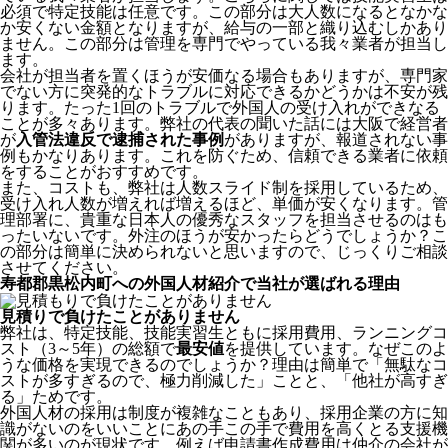
必須で特定技能は任意です。この部分は大人数になるとなかな
か安くない金額となりますが、給与の一部と織り込むしかあり
ません。この部分は管理を専門でやっている我々業者が担当し
ます。
会社が担当者を置くほうが安価なる場合もありますが、専門家
でない方に突発的なトラブルに対応できるかどうかは不安が残
ります。たった1回のトラブルで外国人の受け入れができなる
ことが多々あります。弊社の代表の聞いた話には大阪で経営者
が
入管法違反で逮捕された事例
がありますが、報道されない事
例もかなりあります。これを防ぐため、信頼できる業者に依頼
をすることがおすすめです。
また、コストも、弊社は人数スライド制を採用しているため、
受け入れ人数が増えれば増えるほど、単価が安くなります。管
理部署に、貴重な日本人の優秀なスタッフを担当させるのはも
ったいないです。外注のほうが安かったらどうでしょうか？こ
の部分は簡単に決められないと思いますので、じっくりご相談
させてください。
寿都郡黒松内町への外国人材紹介で当社が選ばれる理由
見積りで負けたことがありません
弊社は、特定技能、技能実習生ともに採用費用、ランニングコ
スト（3～5年）の総額で
最安値
を提供しています。なぜこのよ
うな価格を実現できるのでしょうか？理由は簡単で「無駄なコ
ストが多すぎるので、極力削減した」ことと、
「他社が高すぎ
る」
ためです。
外国人材の採用は制度が複雑なこともあり、採用企業の方に知
識がないのをいいことにあの手この手で費用を高くとる支援機
関が多いのが現状です。例えば申請書作成費用は仲介の会社が