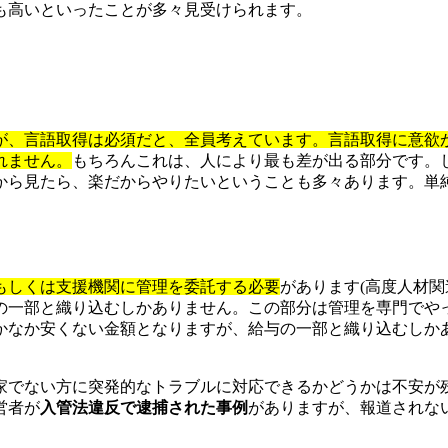
も高いといったことが多々見受けられます。
が、言語取得は必須だと、全員考えています。言語取得に意欲
れません。
もちろんこれは、人により最も差が出る部分です。
から見たら、楽だからやりたいということも多々あります。単
もしくは支援機関に管理を委託する必要
があります(高度人材
の一部と織り込むしかありません。この部分は管理を専門でや
かなか安くない金額となりますが、給与の一部と織り込むしか
家でない方に突発的なトラブルに対応できるかどうかは不安が
営者が
入管法違反で逮捕された事例
がありますが、報道されな