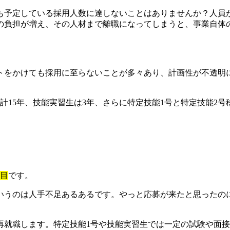
も予定している採用人数に達しないことはありませんか？人員
の負担が増え、その人材まで離職になってしまうと、事業自体
をかけても採用に至らないことが多々あり、計画性が不透明に
合計15年、技能実習生は3年、さらに特定技能1号と特定技能2
。
面目
です。
いうのは人手不足あるあるです。やっと応募が来たと思ったの
再就職します。特定技能1号や技能実習生では一定の試験や面