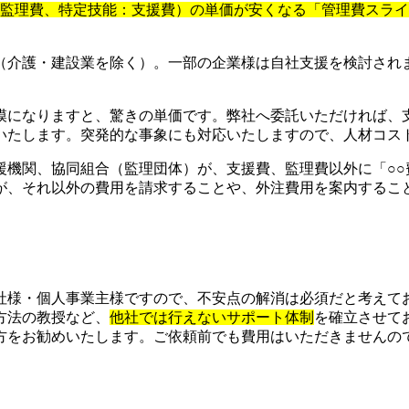
：監理費、特定技能：支援費）の単価が安くなる「管理費スラ
（介護・建設業を除く）。一部の企業様は自社支援を検討され
模になりますと、驚きの単価です。弊社へ委託いただければ、
いたします。突発的な事象にも対応いたしますので、人材コス
援機関、協同組合（監理団体）が、支援費、監理費以外に「○○
が、それ以外の費用を請求することや、外注費用を案内するこ
社様・個人事業主様ですので、不安点の解消は必須だと考えて
方法の教授など、
他社では行えないサポート体制
を確立させて
をお勧めいたします。ご依頼前でも費用はいただきませんので