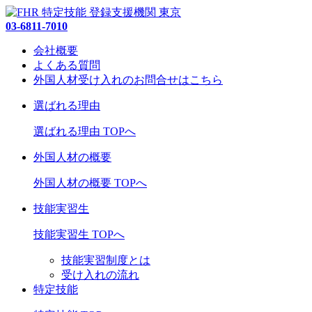
03-6811-7010
会社概要
よくある質問
外国人材受け入れの
お問合せ
はこちら
選ばれる理由
選ばれる理由 TOPへ
外国人材の概要
外国人材の概要 TOPへ
技能実習生
技能実習生 TOPへ
技能実習制度とは
受け入れの流れ
特定技能