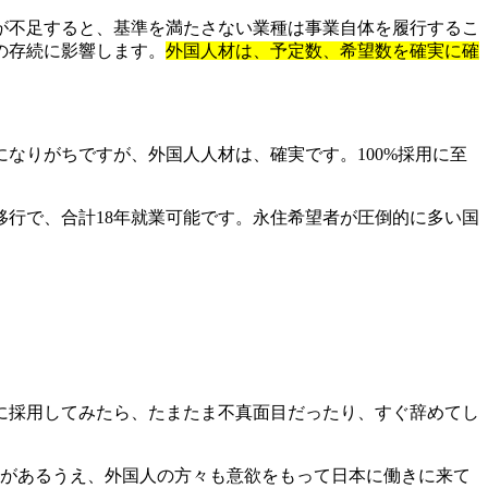
が不足すると、基準を満たさない業種は事業自体を履行するこ
の存続に影響します。
外国人材は、予定数、希望数を確実に確
なりがちですが、外国人人材は、確実です。100%採用に至
号移行で、合計18年就業可能です。永住希望者が圧倒的に多い国
に採用してみたら、たまたま不真面目だったり、すぐ辞めてし
接があるうえ、外国人の方々も意欲をもって日本に働きに来て