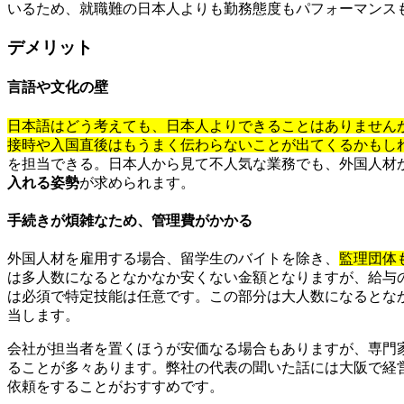
いるため、就職難の日本人よりも勤務態度もパフォーマンス
デメリット
言語や文化の壁
日本語はどう考えても、日本人よりできることはありません
接時や入国直後はもうまく伝わらないことが出てくるかもし
を担当できる。日本人から見て不人気な業務でも、外国人材
入れる姿勢
が求められます。
手続きが煩雑なため、管理費がかかる
外国人材を雇用する場合、留学生のバイトを除き、
監理団体
は多人数になるとなかなか安くない金額となりますが、給与
は必須で特定技能は任意です。この部分は大人数になるとな
当します。
会社が担当者を置くほうが安価なる場合もありますが、専門
ることが多々あります。弊社の代表の聞いた話には大阪で経
依頼をすることがおすすめです。