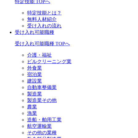
特定技能 TOPへ
特定技能とは？
無料人材紹介
受け入れの流れ
受け入れ可能職種
受け入れ可能職種 TOPへ
介護・福祉
ビルクリーニング業
外食業
宿泊業
建設業
自動車整備業
製造業
製造業その他
農業
漁業
造船・舶用工業
航空運輸業
その他の業種