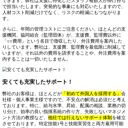
できます。弊社は支援に特化したスタッフ複数人が掛け持ち
で担当いたします。突発的な事象にも対応いたしますので、
人材コスト削減だけでなく、リスクの軽減にもつながりま
す。
さらに、年間の管理コストにご注意ください。ほとんどの支
援機関、協同組合（監理団体）が、支援費、監理費以外に
「○○費用」という名目で徴収したり、外注費用を案内した
りしています。弊社は、支援費、監理費を最低限に削減して
いますが、それ以外の費用を請求することや、外注費用を案
内することは一切いたしません。
安くても充実したサポート！
弊社のお客様は、ほとんどが
「初めて外国人を採用する」
会
社様・個人事業主様ですので、不安点の解消は必須だと考え
ております。特に、給与水準、昇給、配属の相談、業務の切
り分け、効率の良い指揮系統の作り方、失敗しないマネジメ
ント方法の教授など、
他社では行えないサポート体制
を確立
させております。特定技能1号と技能実習生と両方雇用可能