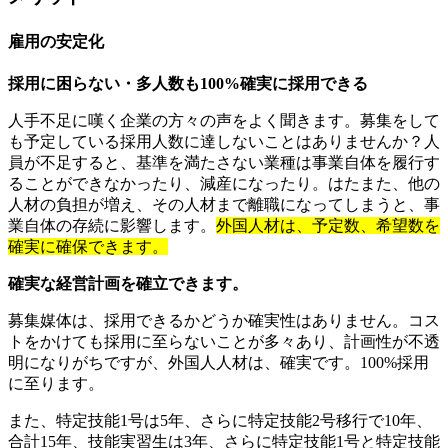
雇用の安定化
採用に困らない・多人数も100%確実に採用できる
人手不足に嘆く企業の方々の声をよく聞きます。募集をして
も予定している採用人数に達しないことはありませんか？人
員が不足すると、基準を満たさない業種は事業自体を履行す
ることができなかったり、減産になったり。はたまた、他の
人材の負担が増え、その人材まで離職になってしまうと、事
業自体の存続に影響します。
外国人材は、予定数、希望数を
確実に確保できます。
確実な経営計画を確立できます。
募集媒体は、採用できるかどうか確実性はありません。コス
トをかけても採用に至らないことが多々あり、計画性が不透
明になりがちですが、外国人人材は、確実です。100%採用
に至ります。
また、特定技能1号は5年、さらに特定技能2号移行で10年、
合計15年、技能実習生は3年、さらに特定技能1号と特定技能