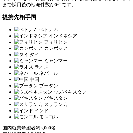
まで採用後の転職件数が0件です。
提携先相手国
ベトナム
インドネシア
フィリピン
カンボジア
タイ
ミャンマー
ラオス
ネパール
中国
ブータン
ウズベキスタン
パキスタン
スリランカ
インド
モンゴル
国内就業希望者
約3,000名