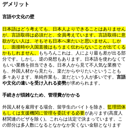
デメリット
言語や文化の壁
日本語はどう考えても、日本人よりできることはありません
が、言語取得は必須だと、全員考えています。言語取得に意
欲がない人は、そもそも日本へ来たいと思いません。しか
し、面接時や入国直後はもうまく伝わらないことが出てくる
かもしれません。
もちろんこれは、人により最も差が出る部
分です。しかし、逆の発想もあります。日本語を使わなくて
もいい業務を担当できる。日本人から見て不人気な業務で
も、外国人材から見たら、楽だからやりたいということも
多々あります。単純作業も、楽だという人が多いです。
言語
や文化の違いを受け入れる姿勢
が求められます。
手続きが煩雑なため、管理費がかかる
外国人材を雇用する場合、留学生のバイトを除き、
監理団体
もしくは支援機関に管理を委託する必要
があります(高度人
材関連のビザを除く)。これらは法定で決まっています。こ
の部分は多人数になるとなかなか安くない金額となります