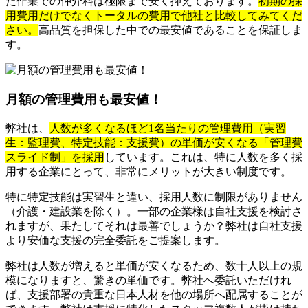
た作業での仲介料は極限まで安く抑えております。
初期の採
用費用だけでなくトータルの費用で他社と比較してみてくだ
さい。
高品質を担保した中での最安値であることを保証しま
す。
月額の管理費用も最安値！
弊社は、
人数が多くなるほど1名当たりの管理費用（実習
生：監理費、特定技能：支援費）の単価が安くなる「管理費
スライド制」を採用
しています。これは、特に人数を多く採
用する企業にとって、非常にメリットが大きい制度です。
特に特定技能は実習生と違い、採用人数に制限がありません
（介護・建設業を除く）。一部の企業様は自社支援を検討さ
れますが、果たしてそれは最善でしょうか？弊社は自社支援
より安価な支援の完全委託をご提案します。
弊社は人数が増えると単価が安くなるため、数十人以上の規
模になりますと、驚きの単価です。弊社へ委託いただけれ
ば、支援部署の貴重な日本人材を他の場所へ配属することが