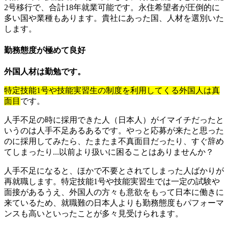
2号移行で、合計18年就業可能です。永住希望者が圧倒的に
多い国や業種もあります。貴社にあった国、人材を選別いた
します。
勤務態度が極めて良好
外国人材は勤勉です。
特定技能1号や技能実習生の制度を利用してくる外国人は真
面目
です。
人手不足の時に採用できた人（日本人）がイマイチだったと
いうのは人手不足あるあるです。やっと応募が来たと思った
のに採用してみたら、たまたま不真面目だったり、すぐ辞め
てしまったり...以前より扱いに困ることはありませんか？
人手不足になると、ほかで不要とされてしまった人ばかりが
再就職します。特定技能1号や技能実習生では一定の試験や
面接があるうえ、外国人の方々も意欲をもって日本に働きに
来ているため、就職難の日本人よりも勤務態度もパフォーマ
ンスも高いといったことが多々見受けられます。