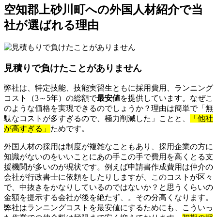
空知郡上砂川町への外国人材紹介で当
社が選ばれる理由
見積りで負けたことがありません
弊社は、特定技能、技能実習生ともに採用費用、ランニング
コスト（3～5年）の総額で
最安値
を提供しています。なぜこ
のような価格を実現できるのでしょうか？理由は簡単で「無
駄なコストが多すぎるので、極力削減した」ことと、
「他社
が高すぎる」
ためです。
外国人材の採用は制度が複雑なこともあり、採用企業の方に
知識がないのをいいことにあの手この手で費用を高くとる支
援機関が多いのが現状です。例えば申請書作成費用は仲介の
会社が行政書士に依頼をしたりしますが、このコストが区々
で、中抜きをかなりしているのではないか？と思うくらいの
金額を提示する会社が後を絶たず、。その分高くなります。
弊社はランニングコストを最安値にするためにも、こういっ