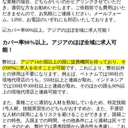
な業種の場合、どちらがいいのかヒアリングさせていただ
き、適切な方をお勧めいたします。ご依頼前でも費用はいた
だきませんので、お気軽にご連絡ください。メールフォー
ム、LINE、お電話のいずれにも対応いたしております。
カバー率90%以上。アジアのほぼ全域に求人可
能！
弊社は、
アジア14か国以上の国に提携機関を持っており、そ
の90%に求人を出すことが可能
です。これにより、弊社以外
との併用は不要になります。例えば、ベトナムでは580社の
現地代理店のうち、550社以上と連絡が取れ、インドネシア
では330社中300社以上と連絡が取れ、そのほかの国も90%以
上の現地代理店と連絡可能です。
また、業種ごとに適切な人材を熟知しているため、特定技能
1号人材、技能実習生のどちらがおすすめか、また、不適切
な人材の採用によるリスクを避けることができます。国籍ご
との特色、入国までの時間、その他条件により適材は区々で
す。そのため、弊社では選考段階から適合性を考慮し、これ