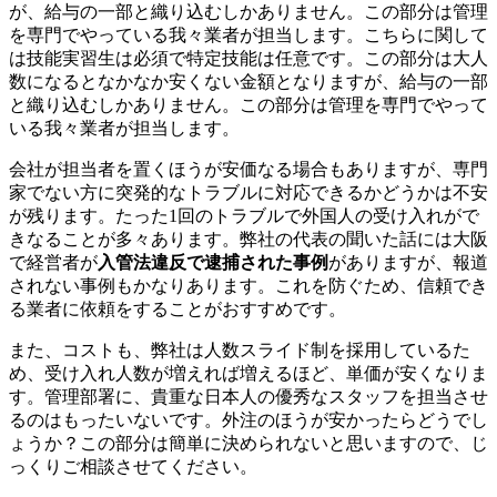
が、給与の一部と織り込むしかありません。この部分は管理
を専門でやっている我々業者が担当します。こちらに関して
は技能実習生は必須で特定技能は任意です。この部分は大人
数になるとなかなか安くない金額となりますが、給与の一部
と織り込むしかありません。この部分は管理を専門でやって
いる我々業者が担当します。
会社が担当者を置くほうが安価なる場合もありますが、専門
家でない方に突発的なトラブルに対応できるかどうかは不安
が残ります。たった1回のトラブルで外国人の受け入れがで
きなることが多々あります。弊社の代表の聞いた話には大阪
で経営者が
入管法違反で逮捕された事例
がありますが、報道
されない事例もかなりあります。これを防ぐため、信頼でき
る業者に依頼をすることがおすすめです。
また、コストも、弊社は人数スライド制を採用しているた
め、受け入れ人数が増えれば増えるほど、単価が安くなりま
す。管理部署に、貴重な日本人の優秀なスタッフを担当させ
るのはもったいないです。外注のほうが安かったらどうでし
ょうか？この部分は簡単に決められないと思いますので、じ
っくりご相談させてください。