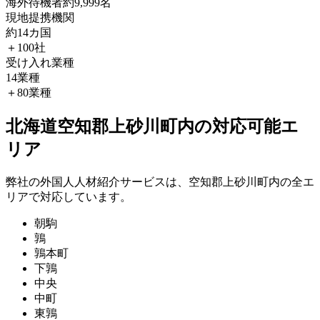
海外待機者
約9,999名
現地提携機関
約14カ国
＋100社
受け入れ業種
14業種
＋80業種
北海道空知郡上砂川町内の対応可能エ
リア
弊社の外国人人材紹介サービスは、空知郡上砂川町内の全エ
リアで対応しています。
朝駒
鶉
鶉本町
下鶉
中央
中町
東鶉