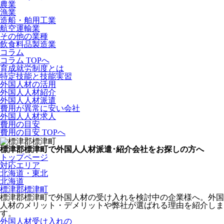
農業
漁業
造船・舶用工業
航空運輸業
その他の業種
飲食料品製造業
コラム
コラム TOPへ
育成就労制度とは
特定技能と技能実習
外国人材の活用
外国人人材紹介
外国人人材派遣
費用が異常に安い会社
外国人人材求人
費用の目安
費用の目安 TOPへ
標津郡標津町で外国人人材派遣･紹介会社をお探しの方へ
トップページ
対応エリア
北海道・東北
北海道
標津郡標津町
標津郡標津町で外国人材の受け入れを検討中の企業様へ。外国
人材のメリット・デメリットや弊社が選ばれる理由を紹介しま
す。
外国人材受け入れの