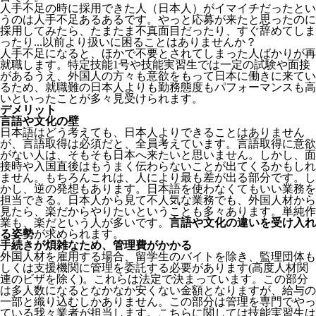
人手不足の時に採用できた人（日本人）がイマイチだったとい
うのは人手不足あるあるです。やっと応募が来たと思ったのに
採用してみたら、たまたま不真面目だったり、すぐ辞めてしま
ったり...以前より扱いに困ることはありませんか？
人手不足になると、ほかで不要とされてしまった人ばかりが再
就職します。特定技能1号や技能実習生では一定の試験や面接
があるうえ、外国人の方々も意欲をもって日本に働きに来てい
るため、就職難の日本人よりも勤務態度もパフォーマンスも高
いといったことが多々見受けられます。
デメリット
言語や文化の壁
日本語はどう考えても、日本人よりできることはありません
が、言語取得は必須だと、全員考えています。言語取得に意欲
がない人は、そもそも日本へ来たいと思いません。しかし、面
接時や入国直後はもうまく伝わらないことが出てくるかもしれ
ません。
もちろんこれは、人により最も差が出る部分です。し
かし、逆の発想もあります。日本語を使わなくてもいい業務を
担当できる。日本人から見て不人気な業務でも、外国人材から
見たら、楽だからやりたいということも多々あります。単純作
業も、楽だという人が多いです。
言語や文化の違いを受け入れ
る姿勢
が求められます。
手続きが煩雑なため、管理費がかかる
外国人材を雇用する場合、留学生のバイトを除き、
監理団体も
しくは支援機関に管理を委託する必要
があります(高度人材関
連のビザを除く)。これらは法定で決まっています。この部分
は多人数になるとなかなか安くない金額となりますが、給与の
一部と織り込むしかありません。この部分は管理を専門でやっ
ている我々業者が担当します。こちらに関しては技能実習生は