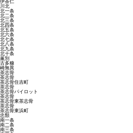
伊茶仁
川北
北一条
北二条
北三条
北四条
北五条
北六条
北七条
北八条
北九条
北十条
薫別
古多糠
崎無異
茶志骨
茶志骨
茶志骨住吉町
茶志骨
茶志骨パイロット
茶志骨
茶志骨東茶志骨
茶志骨
茶志骨東浜町
忠類
南一条
南二条
南三条