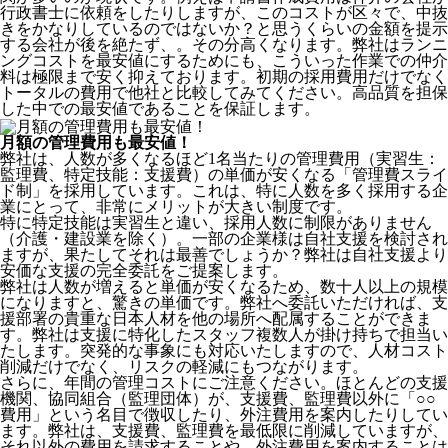
行政書士に依頼をしたりしますが、このコストが区々で、中抜
きをかなりしているのではないか？と思うくらいの金額を提示
する会社が後を絶たず、。その分高くなります。弊社はランニ
ングコストを最安値にするためにも、こういった作業での仲介
料は極限まで安く抑えております。
初期の採用費用だけでなく
トータルの費用で他社と比較してみてください。
高品質を担保
した中での最安値であることを保証します。
月額の管理費用も最安値！
弊社は、
人数が多くなるほど1名当たりの管理費用（実習生：
監理費、特定技能：支援費）の単価が安くなる「管理費スライ
ド制」を採用
しています。これは、特に人数を多く採用する企
業にとって、非常にメリットが大きい制度です。
特に特定技能は実習生と違い、採用人数に制限がありません
（介護・建設業を除く）。一部の企業様は自社支援を検討され
ますが、果たしてそれは最善でしょうか？弊社は自社支援より
安価な支援の完全委託をご提案します。
弊社は人数が増えると単価が安くなるため、数十人以上の規模
になりますと、驚きの単価です。弊社へ委託いただければ、支
援部署の貴重な日本人材を他の場所へ配属することができま
す。弊社は支援に特化したスタッフ複数人が掛け持ちで担当い
たします。突発的な事象にも対応いたしますので、人材コスト
削減だけでなく、リスクの軽減にもつながります。
さらに、年間の管理コストにご注意ください。ほとんどの支援
機関、協同組合（監理団体）が、支援費、監理費以外に「○○
費用」という名目で徴収したり、外注費用を案内したりしてい
ます。弊社は、支援費、監理費を最低限に削減していますが、
それ以外の費用を請求することや、外注費用を案内することは