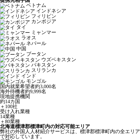
提携先相手国
ベトナム
インドネシア
フィリピン
カンボジア
タイ
ミャンマー
ラオス
ネパール
中国
ブータン
ウズベキスタン
パキスタン
スリランカ
インド
モンゴル
国内就業希望者
約3,000名
海外待機者
約9,999名
現地提携機関
約14カ国
＋100社
受け入れ業種
14業種
＋80業種
北海道標津郡標津町内の対応可能エリア
弊社の外国人人材紹介サービスは、標津郡標津町内の全エリア
で対応しています。