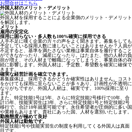
お問合せはこちら
外国人材のメリット・デメリット
外国人材を採用することによる企業側のメリット・デメリット
を解説します。
メリット
雇用の安定化
採用に困らない・多人数も100%確実に採用できる
人手不足に嘆く企業の方々の声をよく聞きます。募集をしても
予定している採用人数に達しないことはありませんか？人員が
不足すると、基準を満たさない業種は事業自体を履行すること
ができなかったり、減産になったり。はたまた、他の人材の負
担が増え、その人材まで離職になってしまうと、事業自体の存
続に影響します。
外国人材は、予定数、希望数を確実に確保で
きます。
確実な経営計画を確立できます。
募集媒体は、採用できるかどうか確実性はありません。コスト
をかけても採用に至らないことが多々あり、計画性が不透明に
なりがちですが、外国人人材は、確実です。100%採用に至り
ます。
また、特定技能1号は5年、さらに特定技能2号移行で10年、合
計15年、技能実習生は3年、さらに特定技能1号と特定技能2号
移行で、合計18年就業可能です。永住希望者が圧倒的に多い国
や業種もあります。貴社にあった国、人材を選別いたします。
勤務態度が極めて良好
外国人材は勤勉です。
特定技能1号や技能実習生の制度を利用してくる外国人は真面
目
です。