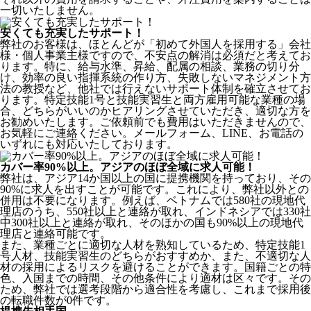
一切いたしません。
安くても充実したサポート！
弊社のお客様は、ほとんどが
「初めて外国人を採用する」
会社
様・個人事業主様ですので、不安点の解消は必須だと考えてお
ります。特に、給与水準、昇給、配属の相談、業務の切り分
け、効率の良い指揮系統の作り方、失敗しないマネジメント方
法の教授など、
他社では行えないサポート体制
を確立させてお
ります。特定技能1号と技能実習生と両方雇用可能な業種の場
合、どちらがいいのかヒアリングさせていただき、適切な方を
お勧めいたします。ご依頼前でも費用はいただきませんので、
お気軽にご連絡ください。メールフォーム、LINE、お電話の
いずれにも対応いたしております。
カバー率90%以上。アジアのほぼ全域に求人可能！
弊社は、
アジア14か国以上の国に提携機関を持っており、その
90%に求人を出すことが可能
です。これにより、弊社以外との
併用は不要になります。例えば、ベトナムでは580社の現地代
理店のうち、550社以上と連絡が取れ、インドネシアでは330社
中300社以上と連絡が取れ、そのほかの国も90%以上の現地代
理店と連絡可能です。
また、業種ごとに適切な人材を熟知しているため、特定技能1
号人材、技能実習生のどちらがおすすめか、また、不適切な人
材の採用によるリスクを避けることができます。国籍ごとの特
色、入国までの時間、その他条件により適材は区々です。その
ため、弊社では選考段階から適合性を考慮し、これまで採用後
の転職件数が0件です。