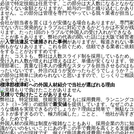
必須で特定技能は任意です。この部分は大人数になるとなかな
か安くない金額となりますが、給与の一部と織り込むしかあり
ません。この部分は管理を専門でやっている我々業者が担当し
ます。
会社が担当者を置くほうが安価なる場合もありますが、専門家
でない方に突発的なトラブルに対応できるかどうかは不安が残
ります。たった1回のトラブルで外国人の受け入れができなる
ことが多々あります。弊社の代表の聞いた話には大阪で経営者
が
入管法違反で逮捕された事例
がありますが、報道されない事
例もかなりあります。これを防ぐため、信頼できる業者に依頼
をすることがおすすめです。
また、コストも、弊社は人数スライド制を採用しているため、
受け入れ人数が増えれば増えるほど、単価が安くなります。管
理部署に、貴重な日本人の優秀なスタッフを担当させるのはも
ったいないです。外注のほうが安かったらどうでしょうか？こ
の部分は簡単に決められないと思いますので、じっくりご相談
させてください。
標津郡標津町への外国人材紹介で当社が選ばれる理由
見積りで負けたことがありません
弊社は、特定技能、技能実習生ともに採用費用、ランニングコ
スト（3～5年）の総額で
最安値
を提供しています。なぜこのよ
うな価格を実現できるのでしょうか？理由は簡単で「無駄なコ
ストが多すぎるので、極力削減した」ことと、
「他社が高すぎ
る」
ためです。
外国人材の採用は制度が複雑なこともあり、採用企業の方に知
識がないのをいいことにあの手この手で費用を高くとる支援機
関が多いのが現状です。例えば申請書作成費用は仲介の会社が