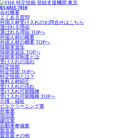
03-6811-7010
会社概要
よくある質問
外国人材受け入れの
お問合せ
はこちら
選ばれる理由
選ばれる理由 TOPへ
外国人材の概要
外国人材の概要 TOPへ
技能実習生
技能実習生 TOPへ
技能実習制度とは
受け入れの流れ
特定技能
特定技能 TOPへ
特定技能とは？
無料人材紹介
受け入れの流れ
受け入れ可能職種
受け入れ可能職種 TOPへ
介護・福祉
ビルクリーニング業
外食業
宿泊業
建設業
自動車整備業
製造業
製造業その他