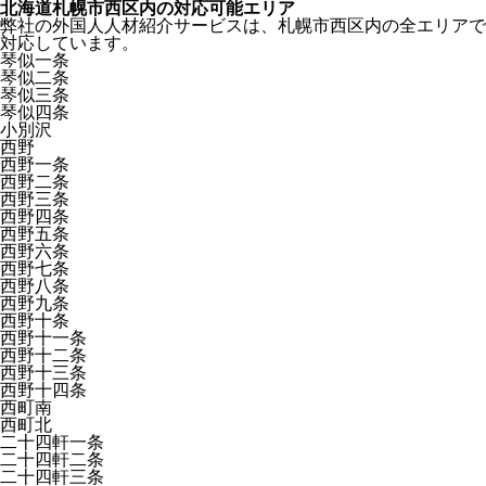
北海道札幌市西区内の対応可能エリア
弊社の外国人人材紹介サービスは、札幌市西区内の全エリアで
対応しています。
琴似一条
琴似二条
琴似三条
琴似四条
小別沢
西野
西野一条
西野二条
西野三条
西野四条
西野五条
西野六条
西野七条
西野八条
西野九条
西野十条
西野十一条
西野十二条
西野十三条
西野十四条
西町南
西町北
二十四軒一条
二十四軒二条
二十四軒三条