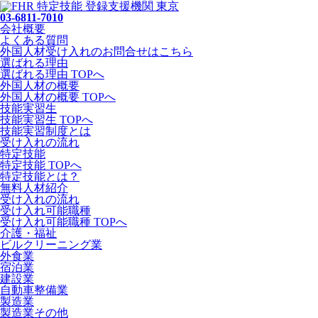
03-6811-7010
会社概要
よくある質問
外国人材受け入れの
お問合せ
はこちら
選ばれる理由
選ばれる理由 TOPへ
外国人材の概要
外国人材の概要 TOPへ
技能実習生
技能実習生 TOPへ
技能実習制度とは
受け入れの流れ
特定技能
特定技能 TOPへ
特定技能とは？
無料人材紹介
受け入れの流れ
受け入れ可能職種
受け入れ可能職種 TOPへ
介護・福祉
ビルクリーニング業
外食業
宿泊業
建設業
自動車整備業
製造業
製造業その他