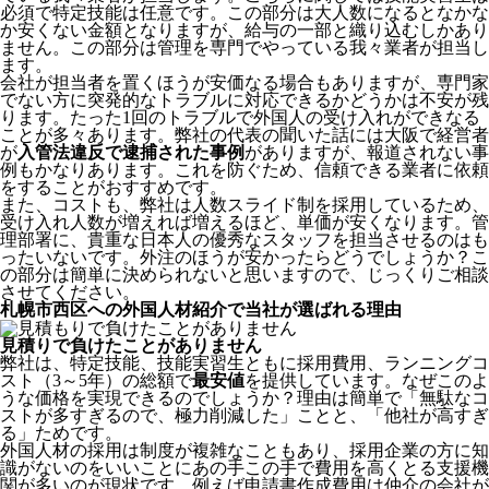
必須で特定技能は任意です。この部分は大人数になるとなかな
か安くない金額となりますが、給与の一部と織り込むしかあり
ません。この部分は管理を専門でやっている我々業者が担当し
ます。
会社が担当者を置くほうが安価なる場合もありますが、専門家
でない方に突発的なトラブルに対応できるかどうかは不安が残
ります。たった1回のトラブルで外国人の受け入れができなる
ことが多々あります。弊社の代表の聞いた話には大阪で経営者
が
入管法違反で逮捕された事例
がありますが、報道されない事
例もかなりあります。これを防ぐため、信頼できる業者に依頼
をすることがおすすめです。
また、コストも、弊社は人数スライド制を採用しているため、
受け入れ人数が増えれば増えるほど、単価が安くなります。管
理部署に、貴重な日本人の優秀なスタッフを担当させるのはも
ったいないです。外注のほうが安かったらどうでしょうか？こ
の部分は簡単に決められないと思いますので、じっくりご相談
させてください。
札幌市西区への外国人材紹介で当社が選ばれる理由
見積りで負けたことがありません
弊社は、特定技能、技能実習生ともに採用費用、ランニングコ
スト（3～5年）の総額で
最安値
を提供しています。なぜこのよ
うな価格を実現できるのでしょうか？理由は簡単で「無駄なコ
ストが多すぎるので、極力削減した」ことと、
「他社が高すぎ
る」
ためです。
外国人材の採用は制度が複雑なこともあり、採用企業の方に知
識がないのをいいことにあの手この手で費用を高くとる支援機
関が多いのが現状です。例えば申請書作成費用は仲介の会社が