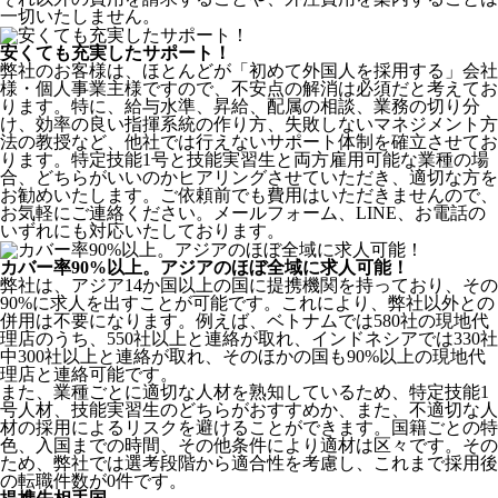
一切いたしません。
安くても充実したサポート！
弊社のお客様は、ほとんどが
「初めて外国人を採用する」
会社
様・個人事業主様ですので、不安点の解消は必須だと考えてお
ります。特に、給与水準、昇給、配属の相談、業務の切り分
け、効率の良い指揮系統の作り方、失敗しないマネジメント方
法の教授など、
他社では行えないサポート体制
を確立させてお
ります。特定技能1号と技能実習生と両方雇用可能な業種の場
合、どちらがいいのかヒアリングさせていただき、適切な方を
お勧めいたします。ご依頼前でも費用はいただきませんので、
お気軽にご連絡ください。メールフォーム、LINE、お電話の
いずれにも対応いたしております。
カバー率90%以上。アジアのほぼ全域に求人可能！
弊社は、
アジア14か国以上の国に提携機関を持っており、その
90%に求人を出すことが可能
です。これにより、弊社以外との
併用は不要になります。例えば、ベトナムでは580社の現地代
理店のうち、550社以上と連絡が取れ、インドネシアでは330社
中300社以上と連絡が取れ、そのほかの国も90%以上の現地代
理店と連絡可能です。
また、業種ごとに適切な人材を熟知しているため、特定技能1
号人材、技能実習生のどちらがおすすめか、また、不適切な人
材の採用によるリスクを避けることができます。国籍ごとの特
色、入国までの時間、その他条件により適材は区々です。その
ため、弊社では選考段階から適合性を考慮し、これまで採用後
の転職件数が0件です。