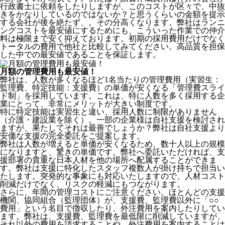
行政書士に依頼をしたりしますが、このコストが区々で、中抜
きをかなりしているのではないか？と思うくらいの金額を提示
する会社が後を絶たず、。その分高くなります。弊社はランニ
ングコストを最安値にするためにも、こういった作業での仲介
料は極限まで安く抑えております。
初期の採用費用だけでなく
トータルの費用で他社と比較してみてください。
高品質を担保
した中での最安値であることを保証します。
月額の管理費用も最安値！
弊社は、
人数が多くなるほど1名当たりの管理費用（実習生：
監理費、特定技能：支援費）の単価が安くなる「管理費スライ
ド制」を採用
しています。これは、特に人数を多く採用する企
業にとって、非常にメリットが大きい制度です。
特に特定技能は実習生と違い、採用人数に制限がありません
（介護・建設業を除く）。一部の企業様は自社支援を検討され
ますが、果たしてそれは最善でしょうか？弊社は自社支援より
安価な支援の完全委託をご提案します。
弊社は人数が増えると単価が安くなるため、数十人以上の規模
になりますと、驚きの単価です。弊社へ委託いただければ、支
援部署の貴重な日本人材を他の場所へ配属することができま
す。弊社は支援に特化したスタッフ複数人が掛け持ちで担当い
たします。突発的な事象にも対応いたしますので、人材コスト
削減だけでなく、リスクの軽減にもつながります。
さらに、年間の管理コストにご注意ください。ほとんどの支援
機関、協同組合（監理団体）が、支援費、監理費以外に「○○
費用」という名目で徴収したり、外注費用を案内したりしてい
ます。弊社は、支援費、監理費を最低限に削減していますが、
それ以外の費用を請求することや、外注費用を案内することは