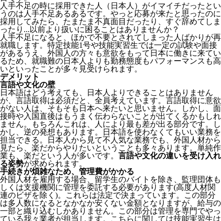
人手不足の時に採用できた人（日本人）がイマイチだったとい
うのは人手不足あるあるです。やっと応募が来たと思ったのに
採用してみたら、たまたま不真面目だったり、すぐ辞めてしま
ったり...以前より扱いに困ることはありませんか？
人手不足になると、ほかで不要とされてしまった人ばかりが再
就職します。特定技能1号や技能実習生では一定の試験や面接
があるうえ、外国人の方々も意欲をもって日本に働きに来てい
るため、就職難の日本人よりも勤務態度もパフォーマンスも高
いといったことが多々見受けられます。
デメリット
言語や文化の壁
日本語はどう考えても、日本人よりできることはありません
が、言語取得は必須だと、全員考えています。言語取得に意欲
がない人は、そもそも日本へ来たいと思いません。しかし、面
接時や入国直後はもうまく伝わらないことが出てくるかもしれ
ません。
もちろんこれは、人により最も差が出る部分です。し
かし、逆の発想もあります。日本語を使わなくてもいい業務を
担当できる。日本人から見て不人気な業務でも、外国人材から
見たら、楽だからやりたいということも多々あります。単純作
業も、楽だという人が多いです。
言語や文化の違いを受け入れ
る姿勢
が求められます。
手続きが煩雑なため、管理費がかかる
外国人材を雇用する場合、留学生のバイトを除き、
監理団体も
しくは支援機関に管理を委託する必要
があります(高度人材関
連のビザを除く)。これらは法定で決まっています。この部分
は多人数になるとなかなか安くない金額となりますが、給与の
一部と織り込むしかありません。この部分は管理を専門でやっ
ている我々業者が担当します。こちらに関しては技能実習生は