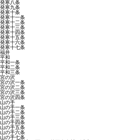
発寒八条
発寒九条
発寒十条
発寒十一条
発寒十二条
発寒十三条
発寒十四条
発寒十五条
発寒十六条
発寒十七条
福井
平和
平和一条
平和二条
平和三条
宮の沢
宮の沢一条
宮の沢二条
宮の沢三条
宮の沢四条
山の手
山の手一条
山の手二条
山の手三条
山の手四条
山の手五条
山の手六条
山の手七条