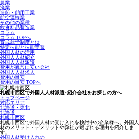
農業
漁業
造船・舶用工業
航空運輸業
その他の業種
飲食料品製造業
コラム
コラム TOPへ
育成就労制度とは
特定技能と技能実習
外国人材の活用
外国人人材紹介
外国人人材派遣
費用が異常に安い会社
外国人人材求人
費用の目安
費用の目安 TOPへ
札幌市西区で外国人人材派遣･紹介会社をお探しの方へ
トップページ
対応エリア
北海道・東北
北海道
札幌市西区
札幌市西区で外国人材の受け入れを検討中の企業様へ。外国人
材のメリット・デメリットや弊社が選ばれる理由を紹介しま
す。
外国人材受け入れの