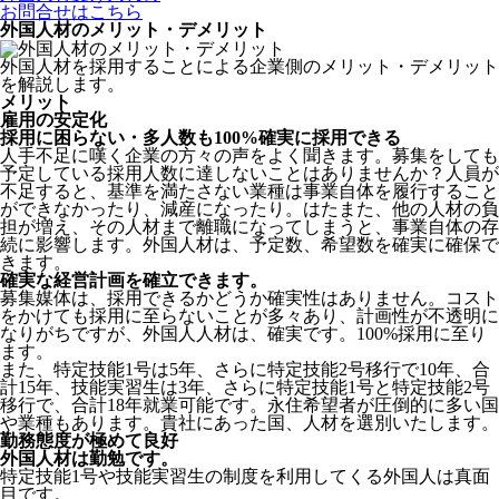
お問合せはこちら
外国人材のメリット・デメリット
外国人材を採用することによる企業側のメリット・デメリット
を解説します。
メリット
雇用の安定化
採用に困らない・多人数も100%確実に採用できる
人手不足に嘆く企業の方々の声をよく聞きます。募集をしても
予定している採用人数に達しないことはありませんか？人員が
不足すると、基準を満たさない業種は事業自体を履行すること
ができなかったり、減産になったり。はたまた、他の人材の負
担が増え、その人材まで離職になってしまうと、事業自体の存
続に影響します。
外国人材は、予定数、希望数を確実に確保で
きます。
確実な経営計画を確立できます。
募集媒体は、採用できるかどうか確実性はありません。コスト
をかけても採用に至らないことが多々あり、計画性が不透明に
なりがちですが、外国人人材は、確実です。100%採用に至り
ます。
また、特定技能1号は5年、さらに特定技能2号移行で10年、合
計15年、技能実習生は3年、さらに特定技能1号と特定技能2号
移行で、合計18年就業可能です。永住希望者が圧倒的に多い国
や業種もあります。貴社にあった国、人材を選別いたします。
勤務態度が極めて良好
外国人材は勤勉です。
特定技能1号や技能実習生の制度を利用してくる外国人は真面
目
です。