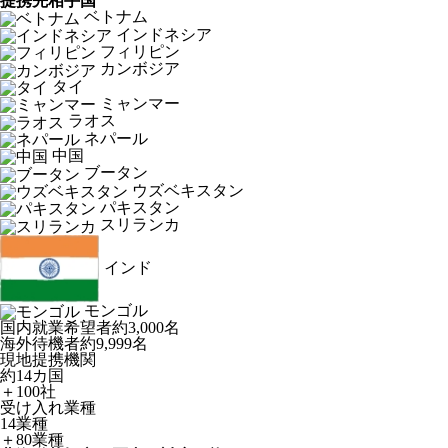
提携先相手国
ベトナム
インドネシア
フィリピン
カンボジア
タイ
ミャンマー
ラオス
ネパール
中国
ブータン
ウズベキスタン
パキスタン
スリランカ
インド
モンゴル
国内就業希望者
約3,000名
海外待機者
約9,999名
現地提携機関
約14カ国
＋100社
受け入れ業種
14業種
＋80業種