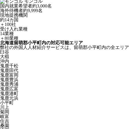
モンゴル
国内就業希望者
約3,000名
海外待機者
約9,999名
現地提携機関
約14カ国
＋100社
受け入れ業種
14業種
＋80業種
北海道留萌郡小平町内の対応可能エリア
弊社の外国人人材紹介サービスは、留萌郡小平町内の全エリア
臼谷
大椴
沖内
鬼鹿千松
鬼鹿田代
鬼鹿富岡
鬼鹿豊浜
鬼鹿秀浦
鬼鹿広富
鬼鹿港町
鬼鹿元浜
小平町
川上
菊岡
岐富
住吉
桑園