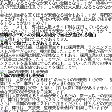
多人数になるとなかなか安くない金額となりますが、給与の一
須で特定技能は任意です。この部分は大人数になるとなかなか
す。
会社が担当者を置くほうが安価なる場合もありますが、専門家
ことが多々あります。弊社の代表の聞いた話には大阪で経営者
をすることがおすすめです。
また、コストも、弊社は人数スライド制を採用しているため、
ったいないです。外注のほうが安かったらどうでしょうか？こ
留萌郡小平町への外国人材紹介で当社が選ばれる理由
見積りで負けたことがありません
弊社は、特定技能、技能実習生ともに採用費用、ランニングコ
ストが多すぎるので、極力削減した」ことと、
「他社が高すぎ
外国人材の採用は制度が複雑なこともあり、採用企業の方に知
行政書士に依頼をしたりしますが、このコストが区々で、中抜
ングコストを最安値にするためにも、こういった作業での仲介
した中での最安値であることを保証します。
月額の管理費用も最安値！
弊社は、
人数が多くなるほど1名当たりの管理費用（実習生：
業にとって、非常にメリットが大きい制度です。
特に特定技能は実習生と違い、採用人数に制限がありません（
価な支援の完全委託をご提案します。
弊社は人数が増えると単価が安くなるため、数十人以上の規
す。弊社は支援に特化したスタッフ複数人が掛け持ちで担当い
さらに、年間の管理コストにご注意ください。ほとんどの支援
ます。弊社は、支援費、監理費を最低限に削減していますが、