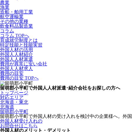
農業
漁業
造船・舶用工業
航空運輸業
その他の業種
飲食料品製造業
コラム
コラム TOPへ
育成就労制度とは
特定技能と技能実習
外国人材の活用
外国人人材紹介
外国人人材派遣
費用が異常に安い会社
外国人人材求人
費用の目安
費用の目安 TOPへ
留萌郡小平町で外国人人材派遣･紹介会社をお探しの方へ
トップページ
対応エリア
北海道・東北
北海道
留萌郡小平町
留萌郡小平町で外国人材の受け入れを検討中の企業様へ。外国
外国人材受け入れの
お問合せはこちら
外国人材のメリット・デメリット