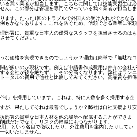
いる我々業者が担当します。こちらに関しては技能実習生は必
せん。この部分は管理を専門でやっている我々業者が担当しま
ります。たった1回のトラブルで外国人の受け入れができなる
例もかなりあります。これを防ぐため、信頼できる業者に依頼
理部署に、貴重な日本人の優秀なスタッフを担当させるのはも
させてください。
うな価格を実現できるのでしょうか？理由は簡単で「無駄なコ
関が多いのが現状です。例えば申請書作成費用は仲介の会社が
する会社が後を絶たず、。その分高くなります。弊社はランニ
トータルの費用で他社と比較してみてください。
高品質を担保
ド制」を採用
しています。これは、特に人数を多く採用する企
すが、果たしてそれは最善でしょうか？弊社は自社支援より安
支援部署の貴重な日本人材を他の場所へ配属することができま
削減だけでなく、リスクの軽減にもつながります。
費用」という名目で徴収したり、外注費用を案内したりしてい
一切いたしません。