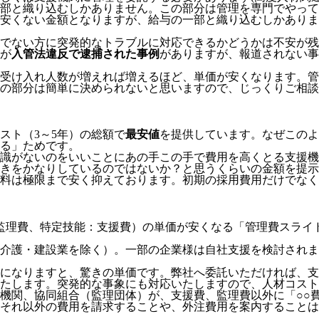
部と織り込むしかありません。この部分は管理を専門でやって
安くない金額となりますが、給与の一部と織り込むしかありま
でない方に突発的なトラブルに対応できるかどうかは不安が残
が
入管法違反で逮捕された事例
がありますが、報道されない事
受け入れ人数が増えれば増えるほど、単価が安くなります。管
の部分は簡単に決められないと思いますので、じっくりご相談
スト（3～5年）の総額で
最安値
を提供しています。なぜこのよ
る」
ためです。
識がないのをいいことにあの手この手で費用を高くとる支援機
きをかなりしているのではないか？と思うくらいの金額を提示
料は極限まで安く抑えております。
初期の採用費用だけでなく
監理費、特定技能：支援費）の単価が安くなる「管理費スライ
介護・建設業を除く）。一部の企業様は自社支援を検討されま
模になりますと、驚きの単価です。弊社へ委託いただければ、
たします。突発的な事象にも対応いたしますので、人材コスト
機関、協同組合（監理団体）が、支援費、監理費以外に「○○
それ以外の費用を請求することや、外注費用を案内することは