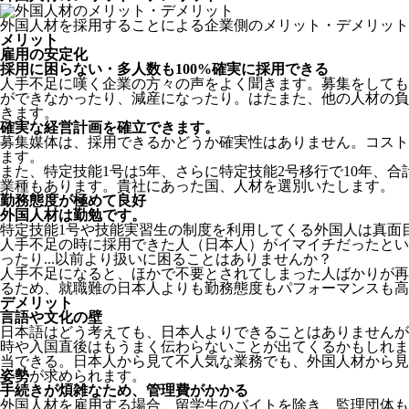
外国人材を採用することによる企業側のメリット・デメリット
メリット
雇用の安定化
採用に困らない・多人数も100%確実に採用できる
人手不足に嘆く企業の方々の声をよく聞きます。募集をしても
ができなかったり、減産になったり。はたまた、他の人材の負
きます。
確実な経営計画を確立できます。
募集媒体は、採用できるかどうか確実性はありません。コスト
ます。
また、特定技能1号は5年、さらに特定技能2号移行で10年、合
業種もあります。貴社にあった国、人材を選別いたします。
勤務態度が極めて良好
外国人材は勤勉です。
特定技能1号や技能実習生の制度を利用してくる外国人は真面
人手不足の時に採用できた人（日本人）がイマイチだったとい
ったり...以前より扱いに困ることはありませんか？
人手不足になると、ほかで不要とされてしまった人ばかりが再
るため、就職難の日本人よりも勤務態度もパフォーマンスも高
デメリット
言語や文化の壁
日本語はどう考えても、日本人よりできることはありませんが
時や入国直後はもうまく伝わらないことが出てくるかもしれま
当できる。日本人から見て不人気な業務でも、外国人材から見
姿勢
が求められます。
手続きが煩雑なため、管理費がかかる
外国人材を雇用する場合、留学生のバイトを除き、
監理団体も