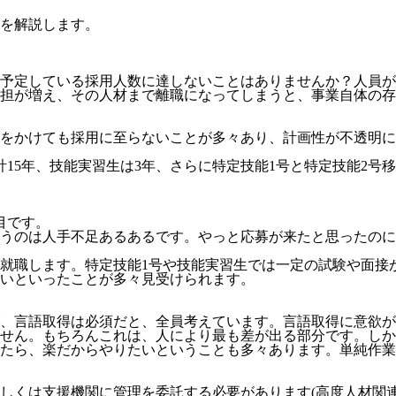
を解説します。
予定している採用人数に達しないことはありませんか？人員が
担が増え、その人材まで離職になってしまうと、事業自体の存
をかけても採用に至らないことが多々あり、計画性が不透明にな
計15年、技能実習生は3年、さらに特定技能1号と特定技能2号
目
です。
うのは人手不足あるあるです。やっと応募が来たと思ったのに
就職します。特定技能1号や技能実習生では一定の試験や面接
いといったことが多々見受けられます。
、言語取得は必須だと、全員考えています。言語取得に意欲が
せん。
もちろんこれは、人により最も差が出る部分です。しか
たら、楽だからやりたいということも多々あります。単純作業
しくは支援機関に管理を委託する必要
があります(高度人材関