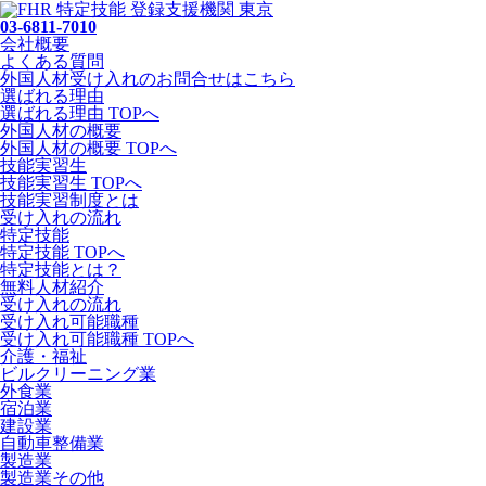
03-6811-7010
会社概要
よくある質問
外国人材受け入れの
お問合せ
はこちら
選ばれる理由
選ばれる理由 TOPへ
外国人材の概要
外国人材の概要 TOPへ
技能実習生
技能実習生 TOPへ
技能実習制度とは
受け入れの流れ
特定技能
特定技能 TOPへ
特定技能とは？
無料人材紹介
受け入れの流れ
受け入れ可能職種
受け入れ可能職種 TOPへ
介護・福祉
ビルクリーニング業
外食業
宿泊業
建設業
自動車整備業
製造業
製造業その他