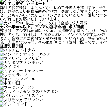
安くても充実したサポート！
弊社のお客様は、ほとんどが
「初めて外国人を採用する」
会社
け、効率の良い指揮系統の作り方、失敗しないマネジメント方
合、どちらがいいのかヒアリングさせていただき、適切な方を
いずれにも対応いたしております。
カバー率90%以上。アジアのほぼ全域に求人可能！
弊社は、
アジア14か国以上の国に提携機関を持っており、その
理店のうち、550社以上と連絡が取れ、インドネシアでは330
また、業種ごとに適切な人材を熟知しているため、特定技能1
色、入国までの時間、その他条件により適材は区々です。その
提携先相手国
ベトナム
インドネシア
フィリピン
カンボジア
タイ
ミャンマー
ラオス
ネパール
中国
ブータン
ウズベキスタン
パキスタン
スリランカ
インド