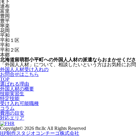
滝下
達布
富里
豊岡
豊平
寧楽
花岡
平和
平和１区
平和
平和２区
本郷
北海道留萌郡小平町への外国人人材の派遣ならおまかせくださ
「外国人人材」について、相談したいという方はお気軽にお問
外国人人材受け入れの
お問合せはこちら
TOP
選ばれる理由
外国人材の概要
技能実習生
特定技能
受け入れ可能職種
コラム
費用の目安
対応エリア
Copyright© 2026 fhr.llc All Rights Reserved
HP制作
スタジオコンチーゴ株式会社