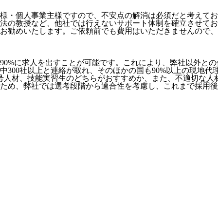
様・個人事業主様ですので、不安点の解消は必須だと考えてお
法の教授など、
他社では行えないサポート体制
を確立させてお
お勧めいたします。ご依頼前でも費用はいただきませんので、お
90%に求人を出すことが可能
です。これにより、弊社以外との
社中300社以上と連絡が取れ、そのほかの国も90%以上の現地
号人材、技能実習生のどちらがおすすめか、また、不適切な人
ため、弊社では選考段階から適合性を考慮し、これまで採用後