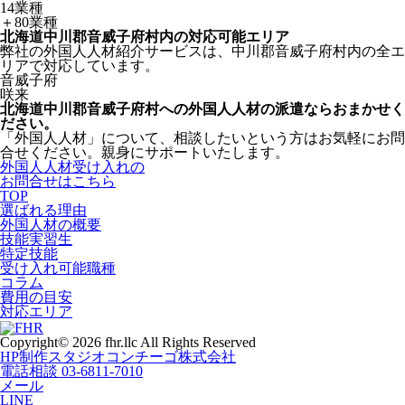
14業種
＋80業種
北海道中川郡音威子府村内の対応可能エリア
弊社の外国人人材紹介サービスは、中川郡音威子府村内の全エ
リアで対応しています。
音威子府
咲来
北海道中川郡音威子府村への外国人人材の派遣ならおまかせく
ださい。
「外国人人材」について、相談したいという方はお気軽にお問
合せください。親身にサポートいたします。
外国人人材受け入れの
お問合せはこちら
TOP
選ばれる理由
外国人材の概要
技能実習生
特定技能
受け入れ可能職種
コラム
費用の目安
対応エリア
Copyright© 2026 fhr.llc All Rights Reserved
HP制作
スタジオコンチーゴ株式会社
電話相談
03-6811-7010
メール
LINE