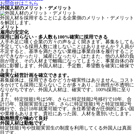
お問合せはこちら
外国人材のメリット・デメリット
外国人材を採用することによる企業側のメリット・デメリット
を解説します。
メリット
雇用の安定化
採用に困らない・多人数も100%確実に採用できる
人手不足に嘆く企業の方々の声をよく聞きます。募集をしても
予定している採用人数に達しないことはありませんか？人員が
不足すると、基準を満たさない業種は事業自体を履行すること
ができなかったり、減産になったり。はたまた、他の人材の負
担が増え、その人材まで離職になってしまうと、事業自体の存
続に影響します。
外国人材は、予定数、希望数を確実に確保で
きます。
確実な経営計画を確立できます。
募集媒体は、採用できるかどうか確実性はありません。コスト
をかけても採用に至らないことが多々あり、計画性が不透明に
なりがちですが、外国人人材は、確実です。100%採用に至り
ます。
また、特定技能1号は5年、さらに特定技能2号移行で10年、合
計15年、技能実習生は3年、さらに特定技能1号と特定技能2号
移行で、合計18年就業可能です。永住希望者が圧倒的に多い国
や業種もあります。貴社にあった国、人材を選別いたします。
勤務態度が極めて良好
外国人材は勤勉です。
特定技能1号や技能実習生の制度を利用してくる外国人は真面
目
です。