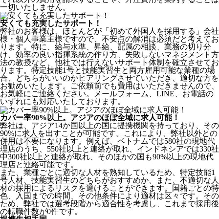
一切いたしません。
安くても充実したサポート！
弊社のお客様は、ほとんどが
「初めて外国人を採用する」
会社
様・個人事業主様ですので、不安点の解消は必須だと考えてお
ります。特に、給与水準、昇給、配属の相談、業務の切り分
け、効率の良い指揮系統の作り方、失敗しないマネジメント方
法の教授など、
他社では行えないサポート体制
を確立させてお
ります。特定技能1号と技能実習生と両方雇用可能な業種の場
合、どちらがいいのかヒアリングさせていただき、適切な方を
お勧めいたします。ご依頼前でも費用はいただきませんので、
お気軽にご連絡ください。メールフォーム、LINE、お電話の
いずれにも対応いたしております。
カバー率90%以上。アジアのほぼ全域に求人可能！
弊社は、
アジア14か国以上の国に提携機関を持っており、その
90%に求人を出すことが可能
です。これにより、弊社以外との
併用は不要になります。例えば、ベトナムでは580社の現地代
理店のうち、550社以上と連絡が取れ、インドネシアでは330社
中300社以上と連絡が取れ、そのほかの国も90%以上の現地代
理店と連絡可能です。
また、業種ごとに適切な人材を熟知しているため、特定技能1
号人材、技能実習生のどちらがおすすめか、また、不適切な人
材の採用によるリスクを避けることができます。国籍ごとの特
色、入国までの時間、その他条件により適材は区々です。その
ため、弊社では選考段階から適合性を考慮し、これまで採用後
の転職件数が0件です。