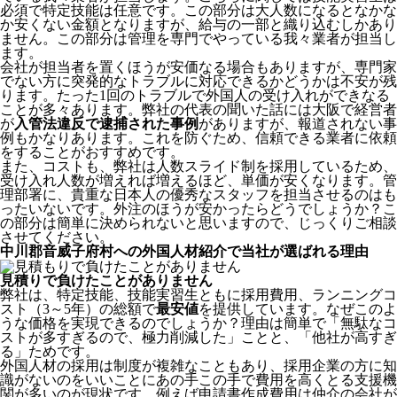
必須で特定技能は任意です。この部分は大人数になるとなかな
か安くない金額となりますが、給与の一部と織り込むしかあり
ません。この部分は管理を専門でやっている我々業者が担当し
ます。
会社が担当者を置くほうが安価なる場合もありますが、専門家
でない方に突発的なトラブルに対応できるかどうかは不安が残
ります。たった1回のトラブルで外国人の受け入れができなる
ことが多々あります。弊社の代表の聞いた話には大阪で経営者
が
入管法違反で逮捕された事例
がありますが、報道されない事
例もかなりあります。これを防ぐため、信頼できる業者に依頼
をすることがおすすめです。
また、コストも、弊社は人数スライド制を採用しているため、
受け入れ人数が増えれば増えるほど、単価が安くなります。管
理部署に、貴重な日本人の優秀なスタッフを担当させるのはも
ったいないです。外注のほうが安かったらどうでしょうか？こ
の部分は簡単に決められないと思いますので、じっくりご相談
させてください。
中川郡音威子府村への外国人材紹介で当社が選ばれる理由
見積りで負けたことがありません
弊社は、特定技能、技能実習生ともに採用費用、ランニングコ
スト（3～5年）の総額で
最安値
を提供しています。なぜこのよ
うな価格を実現できるのでしょうか？理由は簡単で「無駄なコ
ストが多すぎるので、極力削減した」ことと、
「他社が高すぎ
る」
ためです。
外国人材の採用は制度が複雑なこともあり、採用企業の方に知
識がないのをいいことにあの手この手で費用を高くとる支援機
関が多いのが現状です。例えば申請書作成費用は仲介の会社が