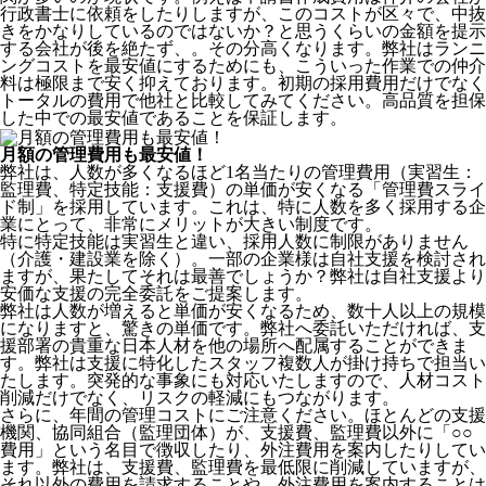
行政書士に依頼をしたりしますが、このコストが区々で、中抜
きをかなりしているのではないか？と思うくらいの金額を提示
する会社が後を絶たず、。その分高くなります。弊社はランニ
ングコストを最安値にするためにも、こういった作業での仲介
料は極限まで安く抑えております。
初期の採用費用だけでなく
トータルの費用で他社と比較してみてください。
高品質を担保
した中での最安値であることを保証します。
月額の管理費用も最安値！
弊社は、
人数が多くなるほど1名当たりの管理費用（実習生：
監理費、特定技能：支援費）の単価が安くなる「管理費スライ
ド制」を採用
しています。これは、特に人数を多く採用する企
業にとって、非常にメリットが大きい制度です。
特に特定技能は実習生と違い、採用人数に制限がありません
（介護・建設業を除く）。一部の企業様は自社支援を検討され
ますが、果たしてそれは最善でしょうか？弊社は自社支援より
安価な支援の完全委託をご提案します。
弊社は人数が増えると単価が安くなるため、数十人以上の規模
になりますと、驚きの単価です。弊社へ委託いただければ、支
援部署の貴重な日本人材を他の場所へ配属することができま
す。弊社は支援に特化したスタッフ複数人が掛け持ちで担当い
たします。突発的な事象にも対応いたしますので、人材コスト
削減だけでなく、リスクの軽減にもつながります。
さらに、年間の管理コストにご注意ください。ほとんどの支援
機関、協同組合（監理団体）が、支援費、監理費以外に「○○
費用」という名目で徴収したり、外注費用を案内したりしてい
ます。弊社は、支援費、監理費を最低限に削減していますが、
それ以外の費用を請求することや、外注費用を案内することは