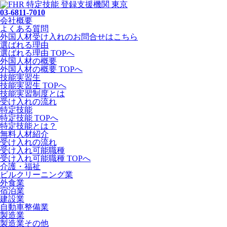
03-6811-7010
会社概要
よくある質問
外国人材受け入れの
お問合せ
はこちら
選ばれる理由
選ばれる理由 TOPへ
外国人材の概要
外国人材の概要 TOPへ
技能実習生
技能実習生 TOPへ
技能実習制度とは
受け入れの流れ
特定技能
特定技能 TOPへ
特定技能とは？
無料人材紹介
受け入れの流れ
受け入れ可能職種
受け入れ可能職種 TOPへ
介護・福祉
ビルクリーニング業
外食業
宿泊業
建設業
自動車整備業
製造業
製造業その他