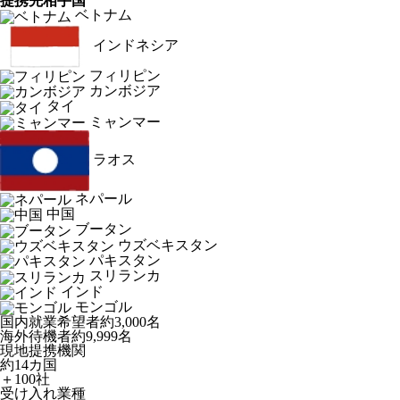
提携先相手国
ベトナム
インドネシア
フィリピン
カンボジア
タイ
ミャンマー
ラオス
ネパール
中国
ブータン
ウズベキスタン
パキスタン
スリランカ
インド
モンゴル
国内就業希望者
約3,000名
海外待機者
約9,999名
現地提携機関
約14カ国
＋100社
受け入れ業種