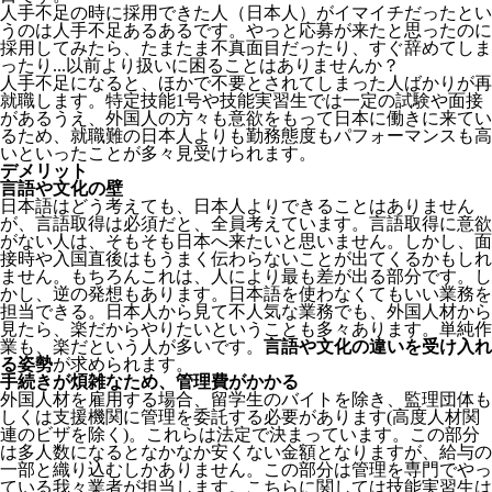
人手不足の時に採用できた人（日本人）がイマイチだったとい
うのは人手不足あるあるです。やっと応募が来たと思ったのに
採用してみたら、たまたま不真面目だったり、すぐ辞めてしま
ったり...以前より扱いに困ることはありませんか？
人手不足になると、ほかで不要とされてしまった人ばかりが再
就職します。特定技能1号や技能実習生では一定の試験や面接
があるうえ、外国人の方々も意欲をもって日本に働きに来てい
るため、就職難の日本人よりも勤務態度もパフォーマンスも高
いといったことが多々見受けられます。
デメリット
言語や文化の壁
日本語はどう考えても、日本人よりできることはありません
が、言語取得は必須だと、全員考えています。言語取得に意欲
がない人は、そもそも日本へ来たいと思いません。しかし、面
接時や入国直後はもうまく伝わらないことが出てくるかもしれ
ません。
もちろんこれは、人により最も差が出る部分です。し
かし、逆の発想もあります。日本語を使わなくてもいい業務を
担当できる。日本人から見て不人気な業務でも、外国人材から
見たら、楽だからやりたいということも多々あります。単純作
業も、楽だという人が多いです。
言語や文化の違いを受け入れ
る姿勢
が求められます。
手続きが煩雑なため、管理費がかかる
外国人材を雇用する場合、留学生のバイトを除き、
監理団体も
しくは支援機関に管理を委託する必要
があります(高度人材関
連のビザを除く)。これらは法定で決まっています。この部分
は多人数になるとなかなか安くない金額となりますが、給与の
一部と織り込むしかありません。この部分は管理を専門でやっ
ている我々業者が担当します。こちらに関しては技能実習生は