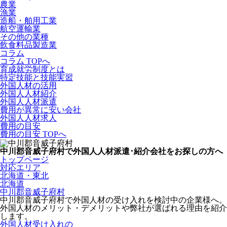
農業
漁業
造船・舶用工業
航空運輸業
その他の業種
飲食料品製造業
コラム
コラム TOPへ
育成就労制度とは
特定技能と技能実習
外国人材の活用
外国人人材紹介
外国人人材派遣
費用が異常に安い会社
外国人人材求人
費用の目安
費用の目安 TOPへ
中川郡音威子府村で外国人人材派遣･紹介会社をお探しの方へ
トップページ
対応エリア
北海道・東北
北海道
中川郡音威子府村
中川郡音威子府村で外国人材の受け入れを検討中の企業様へ。
外国人材のメリット・デメリットや弊社が選ばれる理由を紹介
します。
外国人材受け入れの