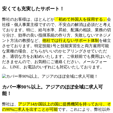
安くても充実したサポート！
弊社のお客様は、ほとんどが
「初めて外国人を採用する」
会
社様・個人事業主様ですので、不安点の解消は必須だと考え
ております。特に、給与水準、昇給、配属の相談、業務の切
り分け、効率の良い指揮系統の作り方、失敗しないマネジメ
ント方法の教授など、
他社では行えないサポート体制
を確立
させております。特定技能1号と技能実習生と両方雇用可能
な業種の場合、どちらがいいのかヒアリングさせていただ
き、適切な方をお勧めいたします。ご依頼前でも費用はいた
だきませんので、お気軽にご連絡ください。メールフォー
ム、LINE、お電話のいずれにも対応いたしております。
カバー率90%以上。アジアのほぼ全域に求人可
能！
弊社は、
アジア14か国以上の国に提携機関を持っており、そ
の90%に求人を出すことが可能
です。これにより、弊社以外