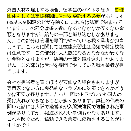
外国人材を雇用する場合、留学生のバイトを除き、
監理
団体もしくは支援機関に管理を委託する必要
があります
(高度人材関連のビザを除く)。これらは法定で決まって
います。この部分は多人数になるとなかなか安くない金
額となりますが、給与の一部と織り込むしかありませ
ん。この部分は管理を専門でやっている我々業者が担当
します。こちらに関しては技能実習生は必須で特定技能
は任意です。この部分は大人数になるとなかなか安くな
い金額となりますが、給与の一部と織り込むしかありま
せん。この部分は管理を専門でやっている我々業者が担
当します。
会社が担当者を置くほうが安価なる場合もありますが、
専門家でない方に突発的なトラブルに対応できるかどう
かは不安が残ります。たった1回のトラブルで外国人の
受け入れができなることが多々あります。弊社の代表の
聞いた話には大阪で経営者が
入管法違反で逮捕された事
例
がありますが、報道されない事例もかなりあります。
これを防ぐため、信頼できる業者に依頼をすることがお
すすめです。