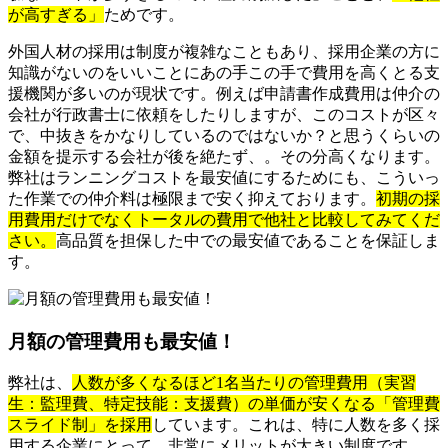
が高すぎる」
ためです。
外国人材の採用は制度が複雑なこともあり、採用企業の方に
知識がないのをいいことにあの手この手で費用を高くとる支
援機関が多いのが現状です。例えば申請書作成費用は仲介の
会社が行政書士に依頼をしたりしますが、このコストが区々
で、中抜きをかなりしているのではないか？と思うくらいの
金額を提示する会社が後を絶たず、。その分高くなります。
弊社はランニングコストを最安値にするためにも、こういっ
た作業での仲介料は極限まで安く抑えております。
初期の採
用費用だけでなくトータルの費用で他社と比較してみてくだ
さい。
高品質を担保した中での最安値であることを保証しま
す。
月額の管理費用も最安値！
弊社は、
人数が多くなるほど1名当たりの管理費用（実習
生：監理費、特定技能：支援費）の単価が安くなる「管理費
スライド制」を採用
しています。これは、特に人数を多く採
用する企業にとって、非常にメリットが大きい制度です。