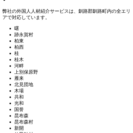
弊社の外国人人材紹介サービスは、釧路郡釧路町内の全エリ
アで対応しています。
曙
跡永賀村
柏東
柏西
桂
桂木
河畔
上別保原野
雁来
北見団地
木場
共和
光和
国誉
昆布森
昆布森村
新開