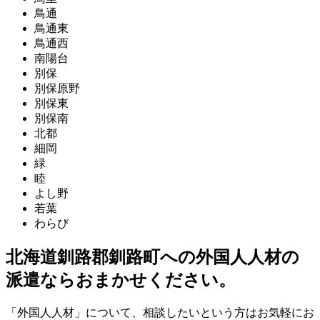
鳥通
鳥通東
鳥通西
南陽台
別保
別保原野
別保東
別保南
北都
細岡
緑
睦
よし野
若葉
わらび
北海道釧路郡釧路町への外国人人材の
派遣ならおまかせください。
「外国人人材」について、相談したいという方はお気軽にお