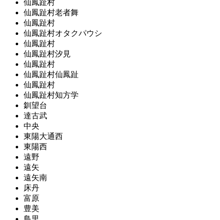
仙鳳趾村
仙鳳趾村老者舞
仙鳳趾村
仙鳳趾村オタクパウシ
仙鳳趾村
仙鳳趾村汐見
仙鳳趾村
仙鳳趾村仙鳳趾
仙鳳趾村
仙鳳趾村知方学
釧望台
達古武
中央
東陽大通西
東陽西
遠野
遠矢
遠矢南
床丹
富原
豊美
鳥里