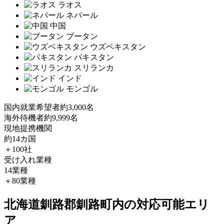
ラオス
ネパール
中国
ブータン
ウズベキスタン
パキスタン
スリランカ
インド
モンゴル
国内就業希望者
約3,000名
海外待機者
約9,999名
現地提携機関
約14カ国
＋100社
受け入れ業種
14業種
＋80業種
北海道釧路郡釧路町内の対応可能エリ
ア