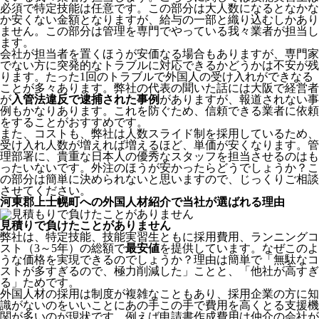
必須で特定技能は任意です。この部分は大人数になるとなかな
か安くない金額となりますが、給与の一部と織り込むしかあり
ません。この部分は管理を専門でやっている我々業者が担当し
ます。
会社が担当者を置くほうが安価なる場合もありますが、専門家
でない方に突発的なトラブルに対応できるかどうかは不安が残
ります。たった1回のトラブルで外国人の受け入れができなる
ことが多々あります。弊社の代表の聞いた話には大阪で経営者
が
入管法違反で逮捕された事例
がありますが、報道されない事
例もかなりあります。これを防ぐため、信頼できる業者に依頼
をすることがおすすめです。
また、コストも、弊社は人数スライド制を採用しているため、
受け入れ人数が増えれば増えるほど、単価が安くなります。管
理部署に、貴重な日本人の優秀なスタッフを担当させるのはも
ったいないです。外注のほうが安かったらどうでしょうか？こ
の部分は簡単に決められないと思いますので、じっくりご相談
させてください。
河東郡上士幌町への外国人材紹介で当社が選ばれる理由
見積りで負けたことがありません
弊社は、特定技能、技能実習生ともに採用費用、ランニングコ
スト（3～5年）の総額で
最安値
を提供しています。なぜこのよ
うな価格を実現できるのでしょうか？理由は簡単で「無駄なコ
ストが多すぎるので、極力削減した」ことと、
「他社が高すぎ
る」
ためです。
外国人材の採用は制度が複雑なこともあり、採用企業の方に知
識がないのをいいことにあの手この手で費用を高くとる支援機
関が多いのが現状です。例えば申請書作成費用は仲介の会社が