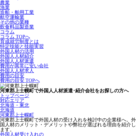
農業
漁業
造船・舶用工業
航空運輸業
その他の業種
飲食料品製造業
コラム
コラム TOPへ
育成就労制度とは
特定技能と技能実習
外国人材の活用
外国人人材紹介
外国人人材派遣
費用が異常に安い会社
外国人人材求人
費用の目安
費用の目安 TOPへ
河東郡上士幌町で外国人人材派遣･紹介会社をお探しの方へ
トップページ
対応エリア
北海道・東北
北海道
河東郡上士幌町
河東郡上士幌町で外国人材の受け入れを検討中の企業様へ。外
国人材のメリット・デメリットや弊社が選ばれる理由を紹介し
ます。
外国人材受け入れの