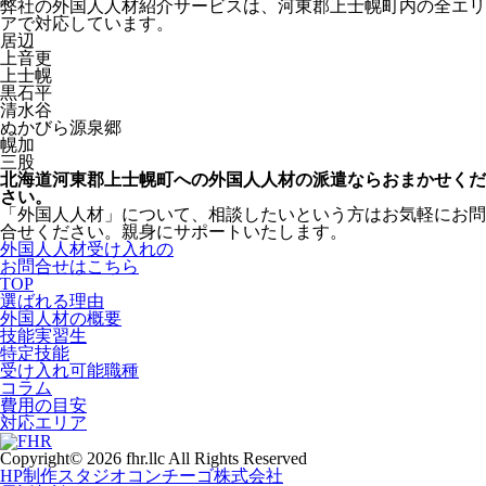
弊社の外国人人材紹介サービスは、河東郡上士幌町内の全エリ
アで対応しています。
居辺
上音更
上士幌
黒石平
清水谷
ぬかびら源泉郷
幌加
三股
北海道河東郡上士幌町への外国人人材の派遣ならおまかせくだ
さい。
「外国人人材」について、相談したいという方はお気軽にお問
合せください。親身にサポートいたします。
外国人人材受け入れの
お問合せはこちら
TOP
選ばれる理由
外国人材の概要
技能実習生
特定技能
受け入れ可能職種
コラム
費用の目安
対応エリア
Copyright© 2026 fhr.llc All Rights Reserved
HP制作
スタジオコンチーゴ株式会社