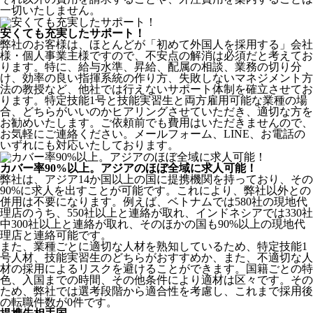
一切いたしません。
安くても充実したサポート！
弊社のお客様は、ほとんどが
「初めて外国人を採用する」
会社
様・個人事業主様ですので、不安点の解消は必須だと考えてお
ります。特に、給与水準、昇給、配属の相談、業務の切り分
け、効率の良い指揮系統の作り方、失敗しないマネジメント方
法の教授など、
他社では行えないサポート体制
を確立させてお
ります。特定技能1号と技能実習生と両方雇用可能な業種の場
合、どちらがいいのかヒアリングさせていただき、適切な方を
お勧めいたします。ご依頼前でも費用はいただきませんので、
お気軽にご連絡ください。メールフォーム、LINE、お電話の
いずれにも対応いたしております。
カバー率90%以上。アジアのほぼ全域に求人可能！
弊社は、
アジア14か国以上の国に提携機関を持っており、その
90%に求人を出すことが可能
です。これにより、弊社以外との
併用は不要になります。例えば、ベトナムでは580社の現地代
理店のうち、550社以上と連絡が取れ、インドネシアでは330社
中300社以上と連絡が取れ、そのほかの国も90%以上の現地代
理店と連絡可能です。
また、業種ごとに適切な人材を熟知しているため、特定技能1
号人材、技能実習生のどちらがおすすめか、また、不適切な人
材の採用によるリスクを避けることができます。国籍ごとの特
色、入国までの時間、その他条件により適材は区々です。その
ため、弊社では選考段階から適合性を考慮し、これまで採用後
の転職件数が0件です。