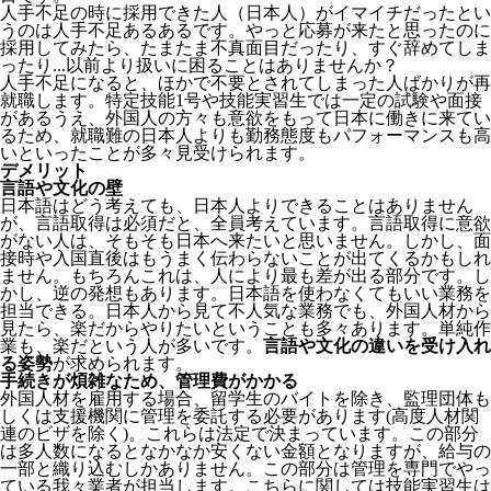
人手不足の時に採用できた人（日本人）がイマイチだったとい
うのは人手不足あるあるです。やっと応募が来たと思ったのに
採用してみたら、たまたま不真面目だったり、すぐ辞めてしま
ったり...以前より扱いに困ることはありませんか？
人手不足になると、ほかで不要とされてしまった人ばかりが再
就職します。特定技能1号や技能実習生では一定の試験や面接
があるうえ、外国人の方々も意欲をもって日本に働きに来てい
るため、就職難の日本人よりも勤務態度もパフォーマンスも高
いといったことが多々見受けられます。
デメリット
言語や文化の壁
日本語はどう考えても、日本人よりできることはありません
が、言語取得は必須だと、全員考えています。言語取得に意欲
がない人は、そもそも日本へ来たいと思いません。しかし、面
接時や入国直後はもうまく伝わらないことが出てくるかもしれ
ません。
もちろんこれは、人により最も差が出る部分です。し
かし、逆の発想もあります。日本語を使わなくてもいい業務を
担当できる。日本人から見て不人気な業務でも、外国人材から
見たら、楽だからやりたいということも多々あります。単純作
業も、楽だという人が多いです。
言語や文化の違いを受け入れ
る姿勢
が求められます。
手続きが煩雑なため、管理費がかかる
外国人材を雇用する場合、留学生のバイトを除き、
監理団体も
しくは支援機関に管理を委託する必要
があります(高度人材関
連のビザを除く)。これらは法定で決まっています。この部分
は多人数になるとなかなか安くない金額となりますが、給与の
一部と織り込むしかありません。この部分は管理を専門でやっ
ている我々業者が担当します。こちらに関しては技能実習生は