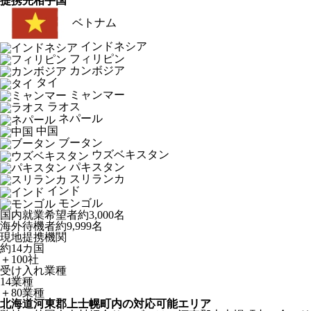
提携先相手国
ベトナム
インドネシア
フィリピン
カンボジア
タイ
ミャンマー
ラオス
ネパール
中国
ブータン
ウズベキスタン
パキスタン
スリランカ
インド
モンゴル
国内就業希望者
約3,000名
海外待機者
約9,999名
現地提携機関
約14カ国
＋100社
受け入れ業種
14業種
＋80業種
北海道河東郡上士幌町内の対応可能エリア