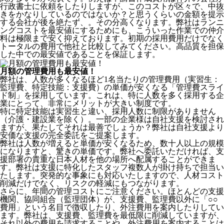
行政書士に依頼をしたりしますが、このコストが区々で、中抜
きをかなりしているのではないか？と思うくらいの金額を提示
する会社が後を絶たず、。その分高くなります。弊社はランニ
ングコストを最安値にするためにも、こういった作業での仲介
料は極限まで安く抑えております。
初期の採用費用だけでなく
トータルの費用で他社と比較してみてください。
高品質を担保
した中での最安値であることを保証します。
月額の管理費用も最安値！
弊社は、
人数が多くなるほど1名当たりの管理費用（実習生：
監理費、特定技能：支援費）の単価が安くなる「管理費スライ
ド制」を採用
しています。これは、特に人数を多く採用する企
業にとって、非常にメリットが大きい制度です。
特に特定技能は実習生と違い、採用人数に制限がありません
（介護・建設業を除く）。一部の企業様は自社支援を検討され
ますが、果たしてそれは最善でしょうか？弊社は自社支援より
安価な支援の完全委託をご提案します。
弊社は人数が増えると単価が安くなるため、数十人以上の規模
になりますと、驚きの単価です。弊社へ委託いただければ、支
援部署の貴重な日本人材を他の場所へ配属することができま
す。弊社は支援に特化したスタッフ複数人が掛け持ちで担当い
たします。突発的な事象にも対応いたしますので、人材コスト
削減だけでなく、リスクの軽減にもつながります。
さらに、年間の管理コストにご注意ください。ほとんどの支援
機関、協同組合（監理団体）が、支援費、監理費以外に「○○
費用」という名目で徴収したり、外注費用を案内したりしてい
ます。弊社は、支援費、監理費を最低限に削減していますが、
それ以外の費用を請求することや、外注費用を案内することは