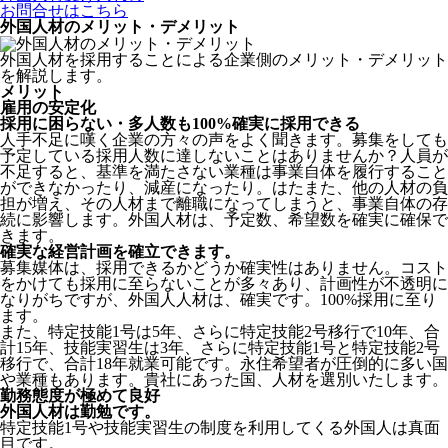
お問合せはこちら
外国人材のメリット・デメリット
外国人材を採用することによる企業側のメリット・デメリット
を解説します。
メリット
雇用の安定化
採用に困らない・多人数も100%確実に採用できる
人手不足に嘆く企業の方々の声をよく聞きます。募集をしても
予定している採用人数に達しないことはありませんか？人員が
不足すると、基準を満たさない業種は事業自体を履行すること
ができなかったり、減産になったり。はたまた、他の人材の負
担が増え、その人材まで離職になってしまうと、事業自体の存
続に影響します。
外国人材は、予定数、希望数を確実に確保で
きます。
確実な経営計画を確立できます。
募集媒体は、採用できるかどうか確実性はありません。コスト
をかけても採用に至らないことが多々あり、計画性が不透明に
なりがちですが、外国人人材は、確実です。100%採用に至り
ます。
また、特定技能1号は5年、さらに特定技能2号移行で10年、合
計15年、技能実習生は3年、さらに特定技能1号と特定技能2号
移行で、合計18年就業可能です。永住希望者が圧倒的に多い国
や業種もあります。貴社にあった国、人材を選別いたします。
勤務態度が極めて良好
外国人材は勤勉です。
特定技能1号や技能実習生の制度を利用してくる外国人は真面
目
です。