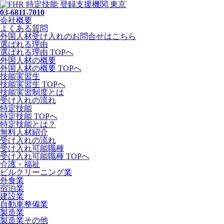
03-6811-7010
会社概要
よくある質問
外国人材受け入れの
お問合せ
はこちら
選ばれる理由
選ばれる理由 TOPへ
外国人材の概要
外国人材の概要 TOPへ
技能実習生
技能実習生 TOPへ
技能実習制度とは
受け入れの流れ
特定技能
特定技能 TOPへ
特定技能とは？
無料人材紹介
受け入れの流れ
受け入れ可能職種
受け入れ可能職種 TOPへ
介護・福祉
ビルクリーニング業
外食業
宿泊業
建設業
自動車整備業
製造業
製造業その他