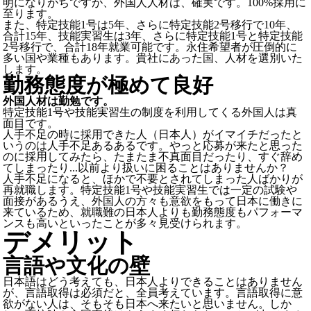
明になりがちですが、外国人人材は、確実です。100%採用に
至ります。
また、特定技能1号は5年、さらに特定技能2号移行で10年、
合計15年、技能実習生は3年、さらに特定技能1号と特定技能
2号移行で、合計18年就業可能です。永住希望者が圧倒的に
多い国や業種もあります。貴社にあった国、人材を選別いた
します。
勤務態度が極めて良好
外国人材は勤勉です。
特定技能1号や技能実習生の制度を利用してくる外国人は真
面目
です。
人手不足の時に採用できた人（日本人）がイマイチだったと
いうのは人手不足あるあるです。やっと応募が来たと思った
のに採用してみたら、たまたま不真面目だったり、すぐ辞め
てしまったり...以前より扱いに困ることはありませんか？
人手不足になると、ほかで不要とされてしまった人ばかりが
再就職します。特定技能1号や技能実習生では一定の試験や
面接があるうえ、外国人の方々も意欲をもって日本に働きに
来ているため、就職難の日本人よりも勤務態度もパフォーマ
ンスも高いといったことが多々見受けられます。
デメリット
言語や文化の壁
日本語はどう考えても、日本人よりできることはありません
が、言語取得は必須だと、全員考えています。言語取得に意
欲がない人は、そもそも日本へ来たいと思いません。しか