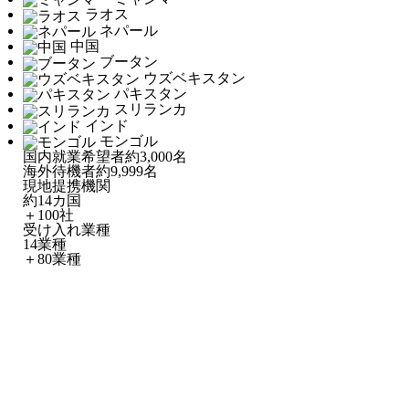
ラオス
ネパール
中国
ブータン
ウズベキスタン
パキスタン
スリランカ
インド
モンゴル
国内就業希望者
約3,000名
海外待機者
約9,999名
現地提携機関
約14カ国
＋100社
受け入れ業種
14業種
＋80業種