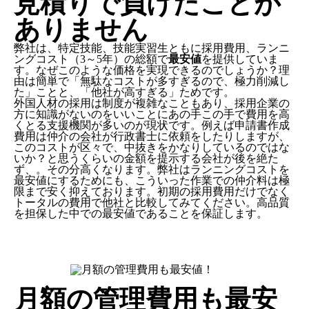
見積りで負けたことが
ありません
弊社は、特定技能、技能実習生ともに採用費用、ランニ
ングコスト（3～5年）の総額で
最安値
を提供していま
す。なぜこのような価格を実現できるのでしょうか？理
由は簡単で「無駄なコストが多すぎるので、極力削減し
た」ことと、
「他社が高すぎる」
ためです。
外国人材の採用は制度が複雑なこともあり、採用企業の
方に知識がないのをいいことにあの手この手で費用を高
くとる支援機関が多いのが現状です。例えば申請書作成
費用は仲介の会社が行政書士に依頼をしたりしますが、
このコストが区々で、中抜きをかなりしているのではな
いか？と思うくらいの金額を提示する会社が後を絶た
ず、。その分高くなります。弊社はランニングコストを
最安値にするためにも、こういった作業での仲介料は極
限まで安く抑えております。
初期の採用費用だけでなく
トータルの費用で他社と比較してみてください。
高品質
を担保した中での最安値であることを保証します。
月額の管理費用も最安