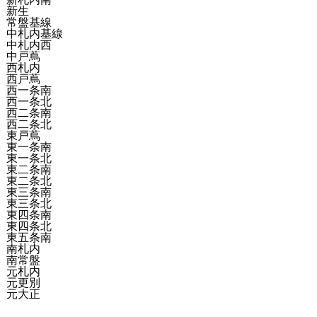
新生
常盤基線
中札内基線
中札内西
中戸蔦
西札内
西戸蔦
西一条南
西一条北
西二条南
西二条北
東戸蔦
東一条南
東一条北
東二条南
東二条北
東三条南
東三条北
東四条南
東四条北
東五条南
南札内
南常盤
元札内
元更別
元大正