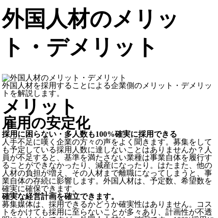
外国人材のメリッ
ト・デメリット
外国人材を採用することによる企業側のメリット・デメリッ
トを解説します。
メリット
雇用の安定化
採用に困らない・多人数も100%確実に採用できる
人手不足に嘆く企業の方々の声をよく聞きます。募集をして
も予定している採用人数に達しないことはありませんか？人
員が不足すると、基準を満たさない業種は事業自体を履行す
ることができなかったり、減産になったり。はたまた、他の
人材の負担が増え、その人材まで離職になってしまうと、事
業自体の存続に影響します。
外国人材は、予定数、希望数を
確実に確保できます。
確実な経営計画を確立できます。
募集媒体は、採用できるかどうか確実性はありません。コス
トをかけても採用に至らないことが多々あり、計画性が不透