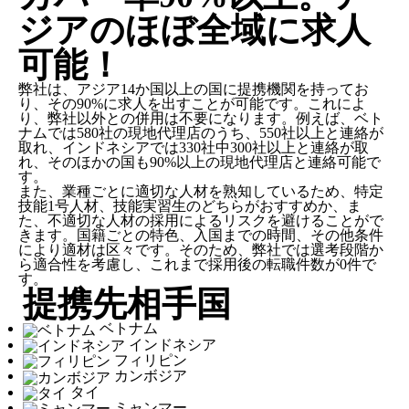
ジアのほぼ全域に求人
可能！
弊社は、
アジア14か国以上の国に提携機関を持ってお
り、その90%に求人を出すことが可能
です。これによ
り、弊社以外との併用は不要になります。例えば、ベト
ナムでは580社の現地代理店のうち、550社以上と連絡が
取れ、インドネシアでは330社中300社以上と連絡が取
れ、そのほかの国も90%以上の現地代理店と連絡可能で
す。
また、業種ごとに適切な人材を熟知しているため、特定
技能1号人材、技能実習生のどちらがおすすめか、ま
た、不適切な人材の採用によるリスクを避けることがで
きます。国籍ごとの特色、入国までの時間、その他条件
により適材は区々です。そのため、弊社では選考段階か
ら適合性を考慮し、これまで採用後の転職件数が0件で
す。
提携先相手国
ベトナム
インドネシア
フィリピン
カンボジア
タイ
ミャンマー