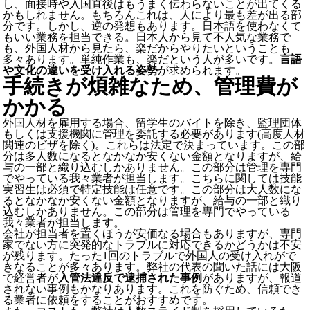
し、面接時や入国直後はもうまく伝わらないことが出てくる
かもしれません。
もちろんこれは、人により最も差が出る部
分です。しかし、逆の発想もあります。日本語を使わなくて
もいい業務を担当できる。日本人から見て不人気な業務で
も、外国人材から見たら、楽だからやりたいということも
多々あります。単純作業も、楽だという人が多いです。
言語
や文化の違いを受け入れる姿勢
が求められます。
手続きが煩雑なため、管理費が
かかる
外国人材を雇用する場合、留学生のバイトを除き、
監理団体
もしくは支援機関に管理を委託する必要
があります(高度人材
関連のビザを除く)。これらは法定で決まっています。この部
分は多人数になるとなかなか安くない金額となりますが、給
与の一部と織り込むしかありません。この部分は管理を専門
でやっている我々業者が担当します。こちらに関しては技能
実習生は必須で特定技能は任意です。この部分は大人数にな
るとなかなか安くない金額となりますが、給与の一部と織り
込むしかありません。この部分は管理を専門でやっている
我々業者が担当します。
会社が担当者を置くほうが安価なる場合もありますが、専門
家でない方に突発的なトラブルに対応できるかどうかは不安
が残ります。たった1回のトラブルで外国人の受け入れがで
きなることが多々あります。弊社の代表の聞いた話には大阪
で経営者が
入管法違反で逮捕された事例
がありますが、報道
されない事例もかなりあります。これを防ぐため、信頼でき
る業者に依頼をすることがおすすめです。