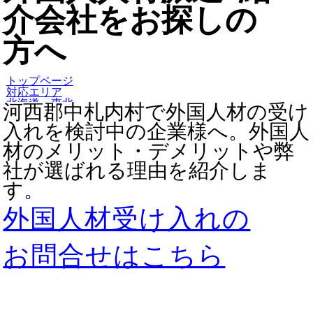
介会社をお探しの
方へ
トップページ
対応エリア
北海道・東北
河西郡中札内村で外国人材の受け
北海道
河西郡中札内村
入れを検討中の企業様へ。外国人
材のメリット・デメリットや弊
社が選ばれる理由を紹介しま
す。
外国人材受け入れの
お問合せはこちら