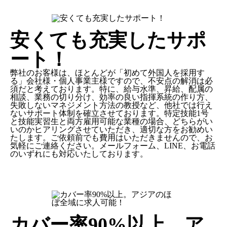
安くても充実したサポ
ート！
弊社のお客様は、ほとんどが
「初めて外国人を採用す
る」
会社様・個人事業主様ですので、不安点の解消は必
須だと考えております。特に、給与水準、昇給、配属の
相談、業務の切り分け、効率の良い指揮系統の作り方、
失敗しないマネジメント方法の教授など、
他社では行え
ないサポート体制
を確立させております。特定技能1号
と技能実習生と両方雇用可能な業種の場合、どちらがい
いのかヒアリングさせていただき、適切な方をお勧めい
たします。ご依頼前でも費用はいただきませんので、お
気軽にご連絡ください。メールフォーム、LINE、お電話
のいずれにも対応いたしております。
カバー率90%以上。ア