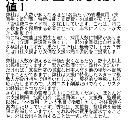
値！
弊社は、
人数が多くなるほど1名当たりの管理費用（実
習生：監理費、特定技能：支援費）の単価が安くなる
「管理費スライド制」を採用
しています。これは、特に
人数を多く採用する企業にとって、非常にメリットが大
きい制度です。
特に特定技能は実習生と違い、採用人数に制限がありま
せん（介護・建設業を除く）。一部の企業様は自社支援
を検討されますが、果たしてそれは最善でしょうか？弊
社は自社支援より安価な支援の完全委託をご提案しま
す。
弊社は人数が増えると単価が安くなるため、数十人以上
の規模になりますと、驚きの単価です。弊社へ委託いた
だければ、支援部署の貴重な日本人材を他の場所へ配属
することができます。弊社は支援に特化したスタッフ複
数人が掛け持ちで担当いたします。突発的な事象にも対
応いたしますので、人材コスト削減だけでなく、リスク
の軽減にもつながります。
さらに、年間の管理コストにご注意ください。ほとんど
の支援機関、協同組合（監理団体）が、支援費、監理費
以外に「○○費用」という名目で徴収したり、外注費用を
案内したりしています。弊社は、支援費、監理費を最低
限に削減していますが、それ以外の費用を請求すること
や、外注費用を案内することは一切いたしません。