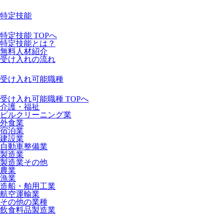
特定技能
特定技能 TOPへ
特定技能とは？
無料人材紹介
受け入れの流れ
受け入れ可能職種
受け入れ可能職種 TOPへ
介護・福祉
ビルクリーニング業
外食業
宿泊業
建設業
自動車整備業
製造業
製造業その他
農業
漁業
造船・舶用工業
航空運輸業
その他の業種
飲食料品製造業