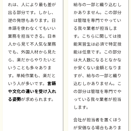
れは、人により最も差が
給与の一部と織り込むし
出る部分です。しかし、
かありません。この部分
逆の発想もあります。日
は管理を専門でやってい
本語を使わなくてもいい
る我々業者が担当しま
業務を担当できる。日本
す。こちらに関しては技
人から見て不人気な業務
能実習生は必須で特定技
でも、外国人材から見た
能は任意です。この部分
ら、楽だからやりたいと
は大人数になるとなかな
いうことも多々ありま
か安くない金額となりま
す。単純作業も、楽だと
すが、給与の一部と織り
いう人が多いです。
言語
込むしかありません。こ
や文化の違いを受け入れ
の部分は管理を専門でや
る姿勢
が求められます。
っている我々業者が担当
します。
会社が担当者を置くほう
が安価なる場合もありま