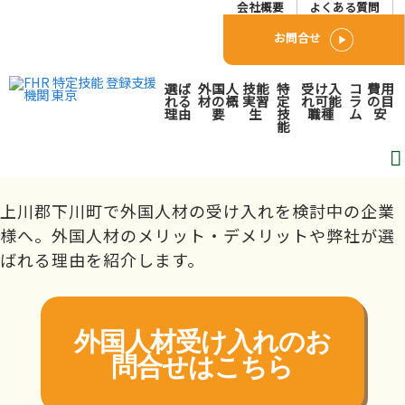
会社概要
よくある質問
お問合せ
上川郡下川町で外国人人材
選ば
外国人
技能
特
受け入
コ
費用
派遣･紹介会社をお探しの
れる
材の概
実習
定
れ可能
ラ
の目
理由
要
生
技
職種
ム
安
能
方へ
トップページ
対応エリア
北海道・東北
北海道
上川郡下川
町
上川郡下川町で外国人材の受け入れを検討中の企業
様へ。外国人材のメリット・デメリットや弊社が選
ばれる理由を紹介します。
外国人材受け入れの
お
問合せはこちら