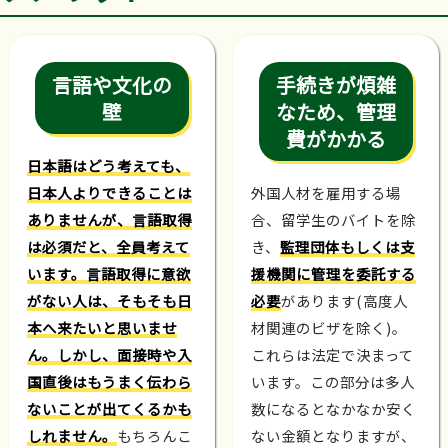
言語や文化の
手続きが煩雑
壁
なため、管理
費がかかる
日本語はどう考えても、
日本人よりできることは
外国人材を雇用する場
ありませんが、言語取得
合、留学生のバイトを除
は必須だと、全員考えて
き、
監理団体もしくは支
います。言語取得に意欲
援機関に管理を委託する
がない人は、そもそも日
必要
があります(高度人
本へ来たいと思いませ
材関連のビザを除く)。
ん。しかし、面接時や入
これらは法定で決まって
国直後はもうまく伝わら
います。この部分は多人
ないことが出てくるかも
数になるとなかなか安く
しれません。
もちろんこ
ない金額となりますが、