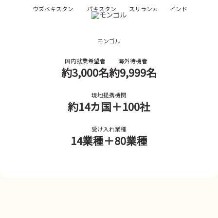
ウズベキスタン
パキスタン
スリランカ
インド
モンゴル
国内就業希望者
海外待機者
約3,000名
約9,999名
現地提携機関
約14カ国
＋100社
受け入れ業種
14業種
＋80業種