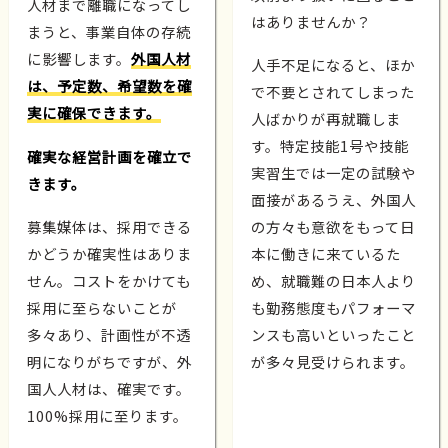
人材まで離職になってし
はありませんか？
まうと、事業自体の存続
に影響します。
外国人材
人手不足になると、ほか
は、予定数、希望数を確
で不要とされてしまった
実に確保できます。
人ばかりが再就職しま
す。特定技能1号や技能
確実な経営計画を確立で
実習生では一定の試験や
きます。
面接があるうえ、外国人
募集媒体は、採用できる
の方々も意欲をもって日
かどうか確実性はありま
本に働きに来ているた
せん。コストをかけても
め、就職難の日本人より
採用に至らないことが
も勤務態度もパフォーマ
多々あり、計画性が不透
ンスも高いといったこと
明になりがちですが、外
が多々見受けられます。
国人人材は、確実です。
100%採用に至ります。