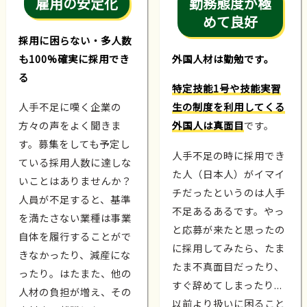
雇用の安定化
勤務態度が極
めて良好
採用に困らない・多人数
も100%確実に採用でき
外国人材は勤勉です。
る
特定技能1号や技能実習
人手不足に嘆く企業の
生の制度を利用してくる
方々の声をよく聞きま
外国人は真面目
です。
す。募集をしても予定し
人手不足の時に採用でき
ている採用人数に達しな
た人（日本人）がイマイ
いことはありませんか？
チだったというのは人手
人員が不足すると、基準
不足あるあるです。やっ
を満たさない業種は事業
と応募が来たと思ったの
自体を履行することがで
に採用してみたら、たま
きなかったり、減産にな
たま不真面目だったり、
ったり。はたまた、他の
すぐ辞めてしまったり...
人材の負担が増え、その
以前より扱いに困ること