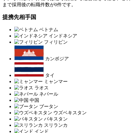
まで採用後の転職件数が0件です。
提携先相手国
ベトナム
インドネシア
フィリピン
カンボジア
タイ
ミャンマー
ラオス
ネパール
中国
ブータン
ウズベキスタン
パキスタン
スリランカ
インド