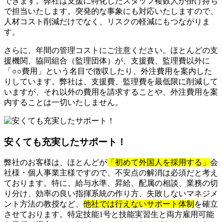
できます。弊社は支援に特化したスタッフ複数人が掛け持ち
で担当いたします。突発的な事象にも対応いたしますので、
人材コスト削減だけでなく、リスクの軽減にもつながりま
す。
さらに、年間の管理コストにご注意ください。ほとんどの支
援機関、協同組合（監理団体）が、支援費、監理費以外に
「○○費用」という名目で徴収したり、外注費用を案内した
りしています。弊社は、支援費、監理費を最低限に削減して
いますが、それ以外の費用を請求することや、外注費用を案
内することは一切いたしません。
安くても充実したサポート！
弊社のお客様は、ほとんどが
「初めて外国人を採用する」
会
社様・個人事業主様ですので、不安点の解消は必須だと考え
ております。特に、給与水準、昇給、配属の相談、業務の切
り分け、効率の良い指揮系統の作り方、失敗しないマネジメ
ント方法の教授など、
他社では行えないサポート体制
を確立
させております。特定技能1号と技能実習生と両方雇用可能