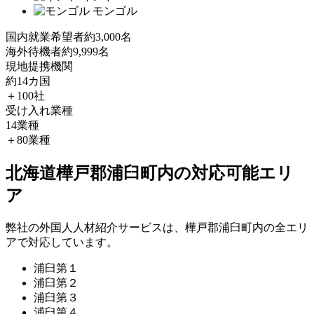
モンゴル
国内就業希望者
約3,000名
海外待機者
約9,999名
現地提携機関
約14カ国
＋100社
受け入れ業種
14業種
＋80業種
北海道樺戸郡浦臼町内の対応可能エリ
ア
弊社の外国人人材紹介サービスは、樺戸郡浦臼町内の全エリ
アで対応しています。
浦臼第１
浦臼第２
浦臼第３
浦臼第４