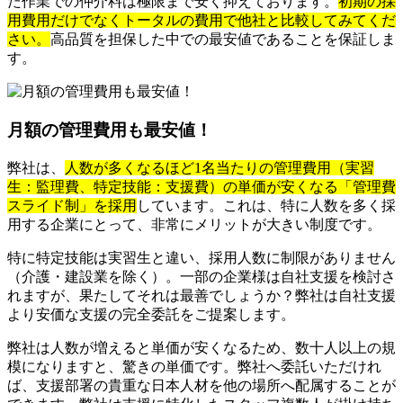
た作業での仲介料は極限まで安く抑えております。
初期の採
用費用だけでなくトータルの費用で他社と比較してみてくだ
さい。
高品質を担保した中での最安値であることを保証しま
す。
月額の管理費用も最安値！
弊社は、
人数が多くなるほど1名当たりの管理費用（実習
生：監理費、特定技能：支援費）の単価が安くなる「管理費
スライド制」を採用
しています。これは、特に人数を多く採
用する企業にとって、非常にメリットが大きい制度です。
特に特定技能は実習生と違い、採用人数に制限がありません
（介護・建設業を除く）。一部の企業様は自社支援を検討さ
れますが、果たしてそれは最善でしょうか？弊社は自社支援
より安価な支援の完全委託をご提案します。
弊社は人数が増えると単価が安くなるため、数十人以上の規
模になりますと、驚きの単価です。弊社へ委託いただけれ
ば、支援部署の貴重な日本人材を他の場所へ配属することが