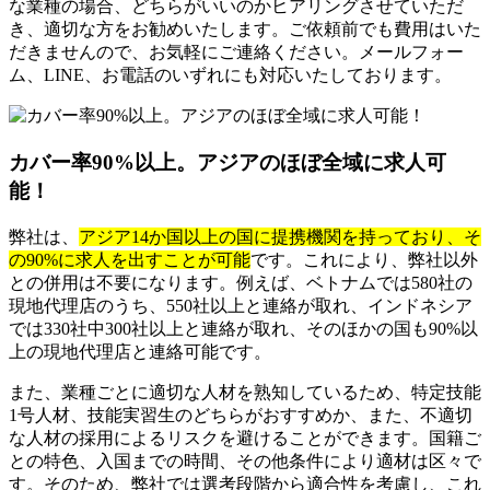
な業種の場合、どちらがいいのかヒアリングさせていただ
き、適切な方をお勧めいたします。ご依頼前でも費用はいた
だきませんので、お気軽にご連絡ください。メールフォー
ム、LINE、お電話のいずれにも対応いたしております。
カバー率90%以上。アジアのほぼ全域に求人可
能！
弊社は、
アジア14か国以上の国に提携機関を持っており、そ
の90%に求人を出すことが可能
です。これにより、弊社以外
との併用は不要になります。例えば、ベトナムでは580社の
現地代理店のうち、550社以上と連絡が取れ、インドネシア
では330社中300社以上と連絡が取れ、そのほかの国も90%以
上の現地代理店と連絡可能です。
また、業種ごとに適切な人材を熟知しているため、特定技能
1号人材、技能実習生のどちらがおすすめか、また、不適切
な人材の採用によるリスクを避けることができます。国籍ご
との特色、入国までの時間、その他条件により適材は区々で
す。そのため、弊社では選考段階から適合性を考慮し、これ