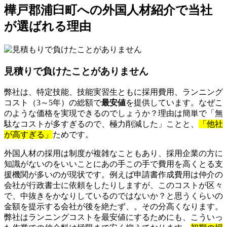
樺戸郡浦臼町への外国人材紹介で当社
が選ばれる理由
見積りで負けたことがありません
弊社は、特定技能、技能実習生ともに採用費用、ランニング
コスト（3～5年）の総額で
最安値
を提供しています。なぜこ
のような価格を実現できるのでしょうか？理由は簡単で「無
駄なコストが多すぎるので、極力削減した」ことと、
「他社
が高すぎる」
ためです。
外国人材の採用は制度が複雑なこともあり、採用企業の方に
知識がないのをいいことにあの手この手で費用を高くとる支
援機関が多いのが現状です。例えば申請書作成費用は仲介の
会社が行政書士に依頼をしたりしますが、このコストが区々
で、中抜きをかなりしているのではないか？と思うくらいの
金額を提示する会社が後を絶たず、。その分高くなります。
弊社はランニングコストを最安値にするためにも、こういっ