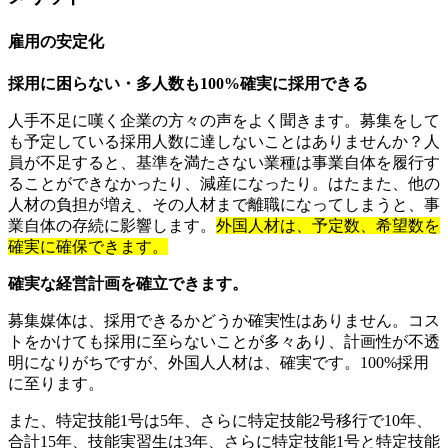
雇用の安定化
採用に困らない・多人数も100%確実に採用できる
人手不足に嘆く企業の方々の声をよく聞きます。募集をして
も予定している採用人数に達しないことはありませんか？人
員が不足すると、基準を満たさない業種は事業自体を履行す
ることができなかったり、減産になったり。はたまた、他の
人材の負担が増え、その人材まで離職になってしまうと、事
業自体の存続に影響します。
外国人材は、予定数、希望数を
確実に確保できます。
確実な経営計画を確立できます。
募集媒体は、採用できるかどうか確実性はありません。コス
トをかけても採用に至らないことが多々あり、計画性が不透
明になりがちですが、外国人人材は、確実です。100%採用
に至ります。
また、特定技能1号は5年、さらに特定技能2号移行で10年、
合計15年、技能実習生は3年、さらに特定技能1号と特定技能