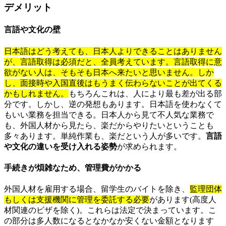
デメリット
言語や文化の壁
日本語はどう考えても、日本人よりできることはありません
が、言語取得は必須だと、全員考えています。言語取得に意
欲がない人は、そもそも日本へ来たいと思いません。しか
し、面接時や入国直後はもうまく伝わらないことが出てくる
かもしれません。
もちろんこれは、人により最も差が出る部
分です。しかし、逆の発想もあります。日本語を使わなくて
もいい業務を担当できる。日本人から見て不人気な業務で
も、外国人材から見たら、楽だからやりたいということも
多々あります。単純作業も、楽だという人が多いです。
言語
や文化の違いを受け入れる姿勢
が求められます。
手続きが煩雑なため、管理費がかかる
外国人材を雇用する場合、留学生のバイトを除き、
監理団体
もしくは支援機関に管理を委託する必要
があります(高度人
材関連のビザを除く)。これらは法定で決まっています。こ
の部分は多人数になるとなかなか安くない金額となります