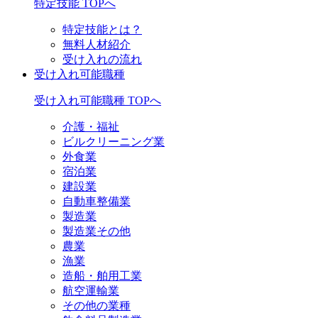
特定技能 TOPへ
特定技能とは？
無料人材紹介
受け入れの流れ
受け入れ可能職種
受け入れ可能職種 TOPへ
介護・福祉
ビルクリーニング業
外食業
宿泊業
建設業
自動車整備業
製造業
製造業その他
農業
漁業
造船・舶用工業
航空運輸業
その他の業種