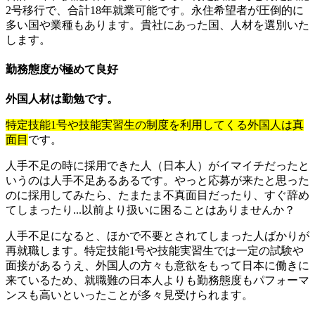
2号移行で、合計18年就業可能です。永住希望者が圧倒的に
多い国や業種もあります。貴社にあった国、人材を選別いた
します。
勤務態度が極めて良好
外国人材は勤勉です。
特定技能1号や技能実習生の制度を利用してくる外国人は真
面目
です。
人手不足の時に採用できた人（日本人）がイマイチだったと
いうのは人手不足あるあるです。やっと応募が来たと思った
のに採用してみたら、たまたま不真面目だったり、すぐ辞め
てしまったり...以前より扱いに困ることはありませんか？
人手不足になると、ほかで不要とされてしまった人ばかりが
再就職します。特定技能1号や技能実習生では一定の試験や
面接があるうえ、外国人の方々も意欲をもって日本に働きに
来ているため、就職難の日本人よりも勤務態度もパフォーマ
ンスも高いといったことが多々見受けられます。