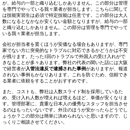
が、給与の一部と織り込むしかありません。この部分は管理
を専門でやっている我々業者が担当します。こちらに関して
は技能実習生は必須で特定技能は任意です。この部分は大人
数になるとなかなか安くない金額となりますが、給与の一部
と織り込むしかありません。この部分は管理を専門でやって
いる我々業者が担当します。
会社が担当者を置くほうが安価なる場合もありますが、専門
家でない方に突発的なトラブルに対応できるかどうかは不安
が残ります。たった1回のトラブルで外国人の受け入れがで
きなることが多々あります。弊社の代表の聞いた話には大阪
で経営者が
入管法違反で逮捕された事例
がありますが、報道
されない事例もかなりあります。これを防ぐため、信頼でき
る業者に依頼をすることがおすすめです。
また、コストも、弊社は人数スライド制を採用しているた
め、受け入れ人数が増えれば増えるほど、単価が安くなりま
す。管理部署に、貴重な日本人の優秀なスタッフを担当させ
るのはもったいないです。外注のほうが安かったらどうでし
ょうか？この部分は簡単に決められないと思いますので、じ
っくりご相談させてください。