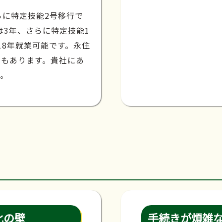
らに特定技能2号移行で
は3年、さらに特定技能1
18年就業可能です。永住
種もあります。貴社にあ
す。
化の壁
手続きが煩雑