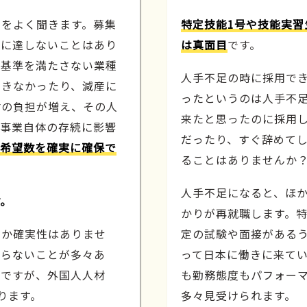
声をよく聞きます。募集
特定技能1号や技能実習
数に達しないことはあり
は真面目
です。
、基準を満たさない業種
人手不足の時に採用で
できなかったり、減産に
ったというのは人手不
材の負担が増え、その人
来たと思ったのに採用
、事業自体の存続に影響
だったり、すぐ辞めてし
希望数を確実に確保で
ることはありませんか
人手不足になると、ほ
す。
かりが再就職します。特
うか確実性はありませ
定の試験や面接がある
至らないことが多々あ
って日本に働きに来て
ちですが、外国人人材
も勤務態度もパフォー
ります。
多々見受けられます。