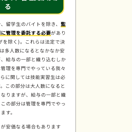
る
合、留学生のバイトを除き、
監
関に管理を委託する必要
があり
ザを除く)。これらは法定で決
分は多人数になるとなかなか安
が、給与の一部と織り込むしか
は管理を専門でやっている我々
ちらに関しては技能実習生は必
す。この部分は大人数になると
となりますが、給与の一部と織
。この部分は管理を専門でやっ
します。
うが安価なる場合もあります