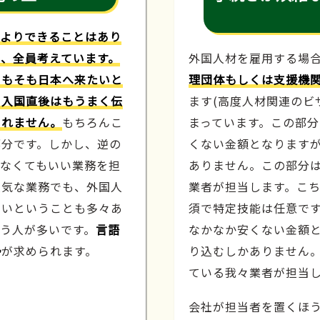
人よりできることはあり
、全員考えています。
外国人材を雇用する場
そもそも日本へ来たいと
理団体もしくは支援機
や入国直後はもうまく伝
ます(高度人材関連のビ
しれません。
もちろんこ
まっています。この部
部分です。しかし、逆の
くない金額となります
わなくてもいい業務を担
ありません。この部分
人気な業務でも、外国人
業者が担当します。こ
たいということも多々あ
須で特定技能は任意で
う人が多いです。
言語
なかなか安くない金額
勢
が求められます。
り込むしかありません
ている我々業者が担当
会社が担当者を置くほ