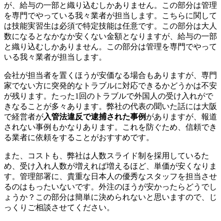
が、給与の一部と織り込むしかありません。この部分は管理
を専門でやっている我々業者が担当します。こちらに関して
は技能実習生は必須で特定技能は任意です。この部分は大人
数になるとなかなか安くない金額となりますが、給与の一部
と織り込むしかありません。この部分は管理を専門でやって
いる我々業者が担当します。
会社が担当者を置くほうが安価なる場合もありますが、専門
家でない方に突発的なトラブルに対応できるかどうかは不安
が残ります。たった1回のトラブルで外国人の受け入れがで
きなることが多々あります。弊社の代表の聞いた話には大阪
で経営者が
入管法違反で逮捕された事例
がありますが、報道
されない事例もかなりあります。これを防ぐため、信頼でき
る業者に依頼をすることがおすすめです。
また、コストも、弊社は人数スライド制を採用しているた
め、受け入れ人数が増えれば増えるほど、単価が安くなりま
す。管理部署に、貴重な日本人の優秀なスタッフを担当させ
るのはもったいないです。外注のほうが安かったらどうでし
ょうか？この部分は簡単に決められないと思いますので、じ
っくりご相談させてください。