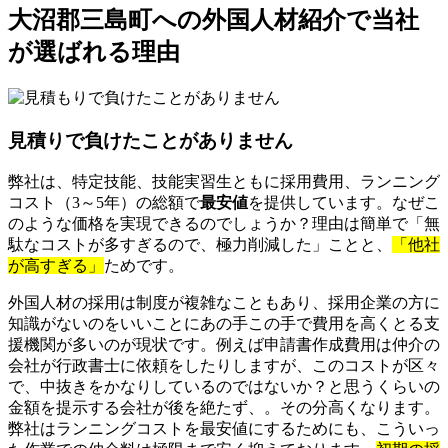
大沼郡三島町への外国人材紹介で当社
が選ばれる理由
見積りで負けたことがありません
弊社は、特定技能、技能実習生ともに採用費用、ランニング
コスト（3～5年）の総額で
最安値
を提供しています。なぜこ
のような価格を実現できるのでしょうか？理由は簡単で「無
駄なコストが多すぎるので、極力削減した」ことと、
「他社
が高すぎる」
ためです。
外国人材の採用は制度が複雑なこともあり、採用企業の方に
知識がないのをいいことにあの手この手で費用を高くとる支
援機関が多いのが現状です。例えば申請書作成費用は仲介の
会社が行政書士に依頼をしたりしますが、このコストが区々
で、中抜きをかなりしているのではないか？と思うくらいの
金額を提示する会社が後を絶たず、。その分高くなります。
弊社はランニングコストを最安値にするためにも、こういっ