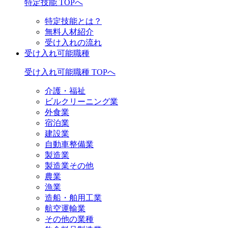
特定技能 TOPへ
特定技能とは？
無料人材紹介
受け入れの流れ
受け入れ可能職種
受け入れ可能職種 TOPへ
介護・福祉
ビルクリーニング業
外食業
宿泊業
建設業
自動車整備業
製造業
製造業その他
農業
漁業
造船・舶用工業
航空運輸業
その他の業種