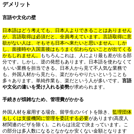
デメリット
言語や文化の壁
日本語はどう考えても、日本人よりできることはありません
が、言語取得は必須だと、全員考えています。言語取得に意
欲がない人は、そもそも日本へ来たいと思いません。しか
し、面接時や入国直後はもうまく伝わらないことが出てくる
かもしれません。
もちろんこれは、人により最も差が出る部
分です。しかし、逆の発想もあります。日本語を使わなくて
もいい業務を担当できる。日本人から見て不人気な業務で
も、外国人材から見たら、楽だからやりたいということも
多々あります。単純作業も、楽だという人が多いです。
言語
や文化の違いを受け入れる姿勢
が求められます。
手続きが煩雑なため、管理費がかかる
外国人材を雇用する場合、留学生のバイトを除き、
監理団体
もしくは支援機関に管理を委託する必要
があります(高度人
材関連のビザを除く)。これらは法定で決まっています。こ
の部分は多人数になるとなかなか安くない金額となります