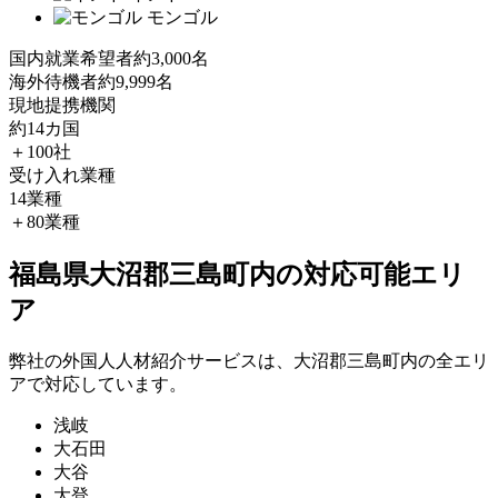
モンゴル
国内就業希望者
約3,000名
海外待機者
約9,999名
現地提携機関
約14カ国
＋100社
受け入れ業種
14業種
＋80業種
福島県大沼郡三島町内の対応可能エリ
ア
弊社の外国人人材紹介サービスは、大沼郡三島町内の全エリ
アで対応しています。
浅岐
大石田
大谷
大登