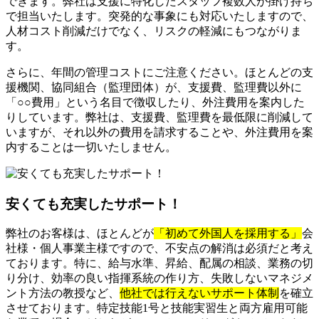
できます。弊社は支援に特化したスタッフ複数人が掛け持ち
で担当いたします。突発的な事象にも対応いたしますので、
人材コスト削減だけでなく、リスクの軽減にもつながりま
す。
さらに、年間の管理コストにご注意ください。ほとんどの支
援機関、協同組合（監理団体）が、支援費、監理費以外に
「○○費用」という名目で徴収したり、外注費用を案内した
りしています。弊社は、支援費、監理費を最低限に削減して
いますが、それ以外の費用を請求することや、外注費用を案
内することは一切いたしません。
安くても充実したサポート！
弊社のお客様は、ほとんどが
「初めて外国人を採用する」
会
社様・個人事業主様ですので、不安点の解消は必須だと考え
ております。特に、給与水準、昇給、配属の相談、業務の切
り分け、効率の良い指揮系統の作り方、失敗しないマネジメ
ント方法の教授など、
他社では行えないサポート体制
を確立
させております。特定技能1号と技能実習生と両方雇用可能