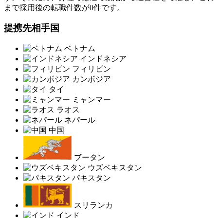
まで採用後の転職件数が0件です。
提携先相手国
ベトナム
インドネシア
フィリピン
カンボジア
タイ
ミャンマー
ラオス
ネパール
中国
ブータン
ウズベキスタン
パキスタン
スリランカ
インド