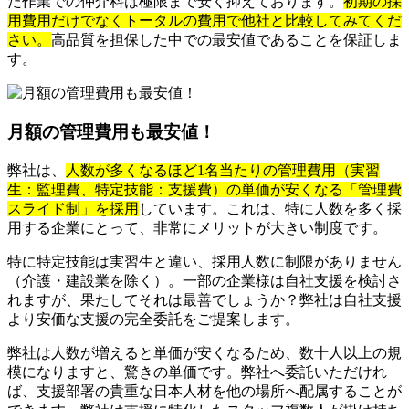
た作業での仲介料は極限まで安く抑えております。
初期の採
用費用だけでなくトータルの費用で他社と比較してみてくだ
さい。
高品質を担保した中での最安値であることを保証しま
す。
月額の管理費用も最安値！
弊社は、
人数が多くなるほど1名当たりの管理費用（実習
生：監理費、特定技能：支援費）の単価が安くなる「管理費
スライド制」を採用
しています。これは、特に人数を多く採
用する企業にとって、非常にメリットが大きい制度です。
特に特定技能は実習生と違い、採用人数に制限がありません
（介護・建設業を除く）。一部の企業様は自社支援を検討さ
れますが、果たしてそれは最善でしょうか？弊社は自社支援
より安価な支援の完全委託をご提案します。
弊社は人数が増えると単価が安くなるため、数十人以上の規
模になりますと、驚きの単価です。弊社へ委託いただけれ
ば、支援部署の貴重な日本人材を他の場所へ配属することが