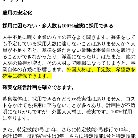
雇用の安定化
採用に困らない・多人数も100%確実に採用できる
人手不足に嘆く企業の方々の声をよく聞きます。募集をして
も予定している採用人数に達しないことはありませんか？人
員が不足すると、基準を満たさない業種は事業自体を履行す
ることができなかったり、減産になったり。はたまた、他の
人材の負担が増え、その人材まで離職になってしまうと、事
業自体の存続に影響します。
外国人材は、予定数、希望数を
確実に確保できます。
確実な経営計画を確立できます。
募集媒体は、採用できるかどうか確実性はありません。コス
トをかけても採用に至らないことが多々あり、計画性が不透
明になりがちですが、外国人人材は、確実です。100%採用
に至ります。
また、特定技能1号は5年、さらに特定技能2号移行で10年、
合計15年、技能実習生は3年、さらに特定技能1号と特定技能