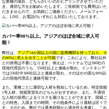
な業種の場合、どちらがいいのかヒアリングさせていただ
き、適切な方をお勧めいたします。ご依頼前でも費用はいた
だきませんので、お気軽にご連絡ください。メールフォー
ム、LINE、お電話のいずれにも対応いたしております。
カバー率90%以上。アジアのほぼ全域に求人可
能！
弊社は、
アジア14か国以上の国に提携機関を持っており、そ
の90%に求人を出すことが可能
です。これにより、弊社以外
との併用は不要になります。例えば、ベトナムでは580社の
現地代理店のうち、550社以上と連絡が取れ、インドネシア
では330社中300社以上と連絡が取れ、そのほかの国も90%以
上の現地代理店と連絡可能です。
また、業種ごとに適切な人材を熟知しているため、特定技能
1号人材、技能実習生のどちらがおすすめか、また、不適切
な人材の採用によるリスクを避けることができます。国籍ご
との特色、入国までの時間、その他条件により適材は区々で
す。そのため、弊社では選考段階から適合性を考慮し、これ