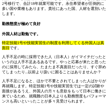
2号移行で、合計18年就業可能です。永住希望者が圧倒的に
多い国や業種もあります。貴社にあった国、人材を選別いた
します。
勤務態度が極めて良好
外国人材は勤勉です。
特定技能1号や技能実習生の制度を利用してくる外国人は真
面目
です。
人手不足の時に採用できた人（日本人）がイマイチだったと
いうのは人手不足あるあるです。やっと応募が来たと思った
のに採用してみたら、たまたま不真面目だったり、すぐ辞め
てしまったり...以前より扱いに困ることはありませんか？
人手不足になると、ほかで不要とされてしまった人ばかりが
再就職します。特定技能1号や技能実習生では一定の試験や
面接があるうえ、外国人の方々も意欲をもって日本に働きに
来ているため、就職難の日本人よりも勤務態度もパフォーマ
ンスも高いといったことが多々見受けられます。