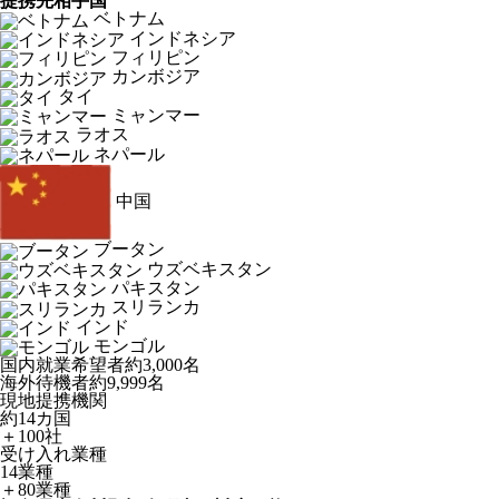
提携先相手国
ベトナム
インドネシア
フィリピン
カンボジア
タイ
ミャンマー
ラオス
ネパール
中国
ブータン
ウズベキスタン
パキスタン
スリランカ
インド
モンゴル
国内就業希望者
約3,000名
海外待機者
約9,999名
現地提携機関
約14カ国
＋100社
受け入れ業種
14業種
＋80業種