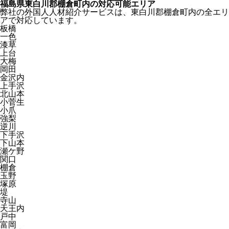
福島県東白川郡棚倉町内の対応可能エリア
弊社の外国人人材紹介サービスは、東白川郡棚倉町内の全エリ
アで対応しています。
板橋
一色
漆草
上台
大梅
岡田
金沢内
上手沢
北山本
小菅生
小爪
強梨
逆川
下手沢
下山本
瀬ケ野
関口
棚倉
玉野
塚原
堤
寺山
天王内
戸中
富岡