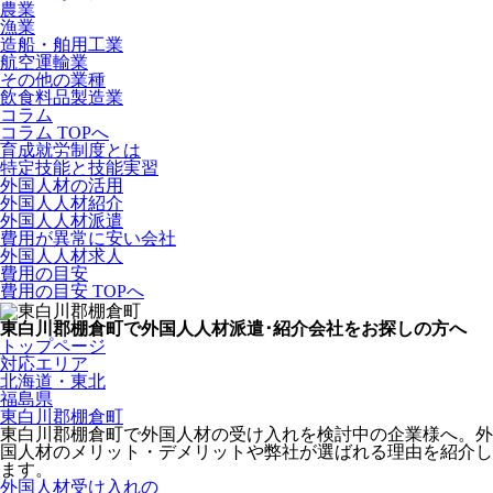
農業
漁業
造船・舶用工業
航空運輸業
その他の業種
飲食料品製造業
コラム
コラム TOPへ
育成就労制度とは
特定技能と技能実習
外国人材の活用
外国人人材紹介
外国人人材派遣
費用が異常に安い会社
外国人人材求人
費用の目安
費用の目安 TOPへ
東白川郡棚倉町で外国人人材派遣･紹介会社をお探しの方へ
トップページ
対応エリア
北海道・東北
福島県
東白川郡棚倉町
東白川郡棚倉町で外国人材の受け入れを検討中の企業様へ。外
国人材のメリット・デメリットや弊社が選ばれる理由を紹介し
ます。
外国人材受け入れの