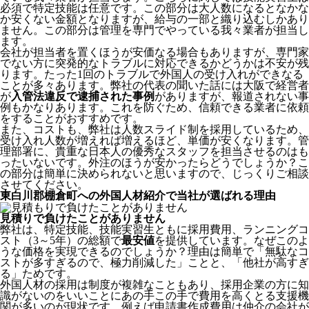
必須で特定技能は任意です。この部分は大人数になるとなかな
か安くない金額となりますが、給与の一部と織り込むしかあり
ません。この部分は管理を専門でやっている我々業者が担当し
ます。
会社が担当者を置くほうが安価なる場合もありますが、専門家
でない方に突発的なトラブルに対応できるかどうかは不安が残
ります。たった1回のトラブルで外国人の受け入れができなる
ことが多々あります。弊社の代表の聞いた話には大阪で経営者
が
入管法違反で逮捕された事例
がありますが、報道されない事
例もかなりあります。これを防ぐため、信頼できる業者に依頼
をすることがおすすめです。
また、コストも、弊社は人数スライド制を採用しているため、
受け入れ人数が増えれば増えるほど、単価が安くなります。管
理部署に、貴重な日本人の優秀なスタッフを担当させるのはも
ったいないです。外注のほうが安かったらどうでしょうか？こ
の部分は簡単に決められないと思いますので、じっくりご相談
させてください。
東白川郡棚倉町への外国人材紹介で当社が選ばれる理由
見積りで負けたことがありません
弊社は、特定技能、技能実習生ともに採用費用、ランニングコ
スト（3～5年）の総額で
最安値
を提供しています。なぜこのよ
うな価格を実現できるのでしょうか？理由は簡単で「無駄なコ
ストが多すぎるので、極力削減した」ことと、
「他社が高すぎ
る」
ためです。
外国人材の採用は制度が複雑なこともあり、採用企業の方に知
識がないのをいいことにあの手この手で費用を高くとる支援機
関が多いのが現状です。例えば申請書作成費用は仲介の会社が