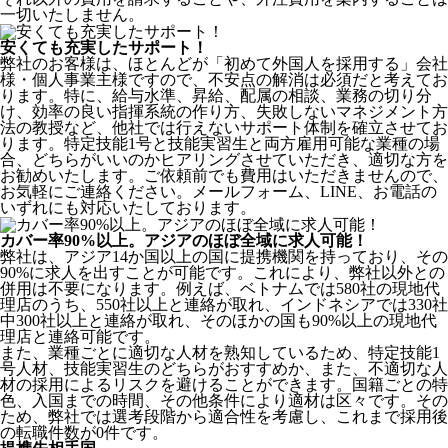
一切いたしません。
安くても充実したサポート！
弊社のお客様は、ほとんどが
「初めて外国人を採用する」
会社
様・個人事業主様ですので、不安点の解消は必須だと考えてお
ります。特に、給与水準、昇給、配属の相談、業務の切り分
け、効率の良い指揮系統の作り方、失敗しないマネジメント方
法の教授など、
他社では行えないサポート体制
を確立させてお
ります。特定技能1号と技能実習生と両方雇用可能な業種の場
合、どちらがいいのかヒアリングさせていただき、適切な方を
お勧めいたします。ご依頼前でも費用はいただきませんので、
お気軽にご連絡ください。メールフォーム、LINE、お電話の
いずれにも対応いたしております。
カバー率90%以上。アジアのほぼ全域に求人可能！
弊社は、
アジア14か国以上の国に提携機関を持っており、その
90%に求人を出すことが可能
です。これにより、弊社以外との
併用は不要になります。例えば、ベトナムでは580社の現地代
理店のうち、550社以上と連絡が取れ、インドネシアでは330社
中300社以上と連絡が取れ、そのほかの国も90%以上の現地代
理店と連絡可能です。
また、業種ごとに適切な人材を熟知しているため、特定技能1
号人材、技能実習生のどちらがおすすめか、また、不適切な人
材の採用によるリスクを避けることができます。国籍ごとの特
色、入国までの時間、その他条件により適材は区々です。その
ため、弊社では選考段階から適合性を考慮し、これまで採用後
の転職件数が0件です。