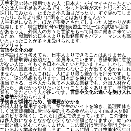
人手不足の時に採用できた人（日本人）がイマイチだったとい
うのは人手不足あるあるです。やっと応募が来たと思ったのに
採用してみたら、たまたま不真面目だったり、すぐ辞めてしま
ったり...以前より扱いに困ることはありませんか？
人手不足になると、ほかで不要とされてしまった人ばかりが再
就職します。特定技能1号や技能実習生では一定の試験や面接
があるうえ、外国人の方々も意欲をもって日本に働きに来てい
るため、就職難の日本人よりも勤務態度もパフォーマンスも高
いといったことが多々見受けられます。
デメリット
言語や文化の壁
日本語はどう考えても、日本人よりできることはありません
が、言語取得は必須だと、全員考えています。言語取得に意欲
がない人は、そもそも日本へ来たいと思いません。しかし、面
接時や入国直後はもうまく伝わらないことが出てくるかもしれ
ません。
もちろんこれは、人により最も差が出る部分です。し
かし、逆の発想もあります。日本語を使わなくてもいい業務を
担当できる。日本人から見て不人気な業務でも、外国人材から
見たら、楽だからやりたいということも多々あります。単純作
業も、楽だという人が多いです。
言語や文化の違いを受け入れ
る姿勢
が求められます。
手続きが煩雑なため、管理費がかかる
外国人材を雇用する場合、留学生のバイトを除き、
監理団体も
しくは支援機関に管理を委託する必要
があります(高度人材関
連のビザを除く)。これらは法定で決まっています。この部分
は多人数になるとなかなか安くない金額となりますが、給与の
一部と織り込むしかありません。この部分は管理を専門でやっ
ている我々業者が担当します。こちらに関しては技能実習生は