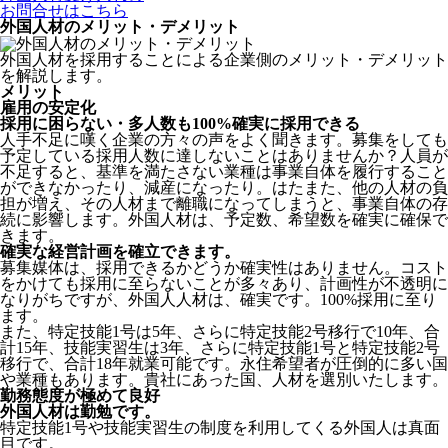
お問合せはこちら
外国人材のメリット・デメリット
外国人材を採用することによる企業側のメリット・デメリット
を解説します。
メリット
雇用の安定化
採用に困らない・多人数も100%確実に採用できる
人手不足に嘆く企業の方々の声をよく聞きます。募集をしても
予定している採用人数に達しないことはありませんか？人員が
不足すると、基準を満たさない業種は事業自体を履行すること
ができなかったり、減産になったり。はたまた、他の人材の負
担が増え、その人材まで離職になってしまうと、事業自体の存
続に影響します。
外国人材は、予定数、希望数を確実に確保で
きます。
確実な経営計画を確立できます。
募集媒体は、採用できるかどうか確実性はありません。コスト
をかけても採用に至らないことが多々あり、計画性が不透明に
なりがちですが、外国人人材は、確実です。100%採用に至り
ます。
また、特定技能1号は5年、さらに特定技能2号移行で10年、合
計15年、技能実習生は3年、さらに特定技能1号と特定技能2号
移行で、合計18年就業可能です。永住希望者が圧倒的に多い国
や業種もあります。貴社にあった国、人材を選別いたします。
勤務態度が極めて良好
外国人材は勤勉です。
特定技能1号や技能実習生の制度を利用してくる外国人は真面
目
です。