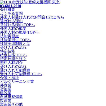
03-6811-7010
会社概要
よくある質問
外国人材受け入れの
お問合せ
はこちら
選ばれる理由
選ばれる理由 TOPへ
外国人材の概要
外国人材の概要 TOPへ
技能実習生
技能実習生 TOPへ
技能実習制度とは
受け入れの流れ
特定技能
特定技能 TOPへ
特定技能とは？
無料人材紹介
受け入れの流れ
受け入れ可能職種
受け入れ可能職種 TOPへ
介護・福祉
ビルクリーニング業
外食業
宿泊業
建設業
自動車整備業
製造業
製造業その他