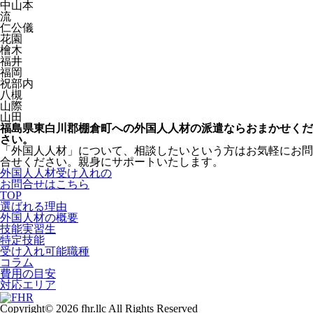
中山本
流
仁公儀
花園
檜木
福井
福岡
祝部内
八槻
山際
山田
福島県東白川郡棚倉町への外国人人材の派遣ならおまかせくだ
さい。
「外国人人材」について、相談したいという方はお気軽にお問
合せください。親身にサポートいたします。
外国人人材受け入れの
お問合せはこちら
TOP
選ばれる理由
外国人材の概要
技能実習生
特定技能
受け入れ可能職種
コラム
費用の目安
対応エリア
Copyright© 2026 fhr.llc All Rights Reserved