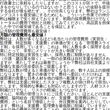
行政書士に依頼をしたりしますが、このコストが区々で、中抜
きをかなりしているのではないか？と思うくらいの金額を提示
する会社が後を絶たず、。その分高くなります。弊社はランニ
ングコストを最安値にするためにも、こういった作業での仲介
料は極限まで安く抑えております。
初期の採用費用だけでなく
トータルの費用で他社と比較してみてください。
高品質を担保
した中での最安値であることを保証します。
月額の管理費用も最安値！
弊社は、
人数が多くなるほど1名当たりの管理費用（実習生：
監理費、特定技能：支援費）の単価が安くなる「管理費スライ
ド制」を採用
しています。これは、特に人数を多く採用する企
業にとって、非常にメリットが大きい制度です。
特に特定技能は実習生と違い、採用人数に制限がありません
（介護・建設業を除く）。一部の企業様は自社支援を検討され
ますが、果たしてそれは最善でしょうか？弊社は自社支援より
安価な支援の完全委託をご提案します。
弊社は人数が増えると単価が安くなるため、数十人以上の規模
になりますと、驚きの単価です。弊社へ委託いただければ、支
援部署の貴重な日本人材を他の場所へ配属することができま
す。弊社は支援に特化したスタッフ複数人が掛け持ちで担当い
たします。突発的な事象にも対応いたしますので、人材コスト
削減だけでなく、リスクの軽減にもつながります。
さらに、年間の管理コストにご注意ください。ほとんどの支援
機関、協同組合（監理団体）が、支援費、監理費以外に「○○
費用」という名目で徴収したり、外注費用を案内したりしてい
ます。弊社は、支援費、監理費を最低限に削減していますが、
それ以外の費用を請求することや、外注費用を案内することは