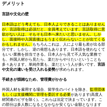
デメリット
言語や文化の壁
日本語はどう考えても、日本人よりできることはありません
が、言語取得は必須だと、全員考えています。言語取得に意
欲がない人は、そもそも日本へ来たいと思いません。しか
し、面接時や入国直後はもうまく伝わらないことが出てくる
かもしれません。
もちろんこれは、人により最も差が出る部
分です。しかし、逆の発想もあります。日本語を使わなくて
もいい業務を担当できる。日本人から見て不人気な業務で
も、外国人材から見たら、楽だからやりたいということも
多々あります。単純作業も、楽だという人が多いです。
言語
や文化の違いを受け入れる姿勢
が求められます。
手続きが煩雑なため、管理費がかかる
外国人材を雇用する場合、留学生のバイトを除き、
監理団体
もしくは支援機関に管理を委託する必要
があります(高度人
材関連のビザを除く)。これらは法定で決まっています。こ
の部分は多人数になるとなかなか安くない金額となります