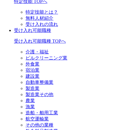
特定技能 TOPへ
特定技能とは？
無料人材紹介
受け入れの流れ
受け入れ可能職種
受け入れ可能職種 TOPへ
介護・福祉
ビルクリーニング業
外食業
宿泊業
建設業
自動車整備業
製造業
製造業その他
農業
漁業
造船・舶用工業
航空運輸業
その他の業種