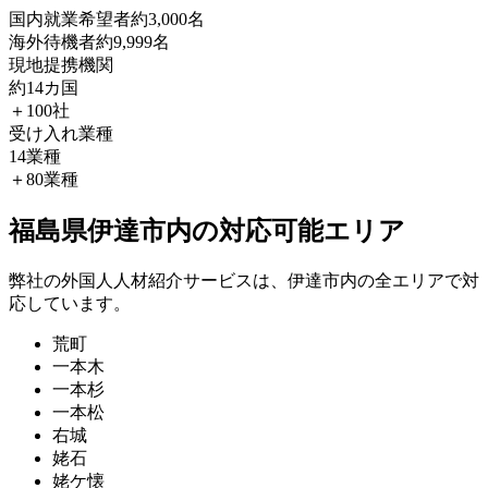
国内就業希望者
約3,000名
海外待機者
約9,999名
現地提携機関
約14カ国
＋100社
受け入れ業種
14業種
＋80業種
福島県伊達市内の対応可能エリア
弊社の外国人人材紹介サービスは、伊達市内の全エリアで対
応しています。
荒町
一本木
一本杉
一本松
右城
姥石
姥ケ懐