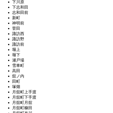
下川原
下志和田
志和田前
新町
神明前
菅田
諏訪西
諏訪野
諏訪前
堰上
堰下
瀬戸場
雪車町
高田
舘ノ内
田町
塚畑
月舘町上手渡
月舘町下手渡
月舘町月舘
月舘町糠田