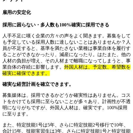
雇用の安定化
採用に困らない・多人数も100%確実に採用できる
人手不足に嘆く企業の方々の声をよく聞きます。募集をして
も予定している採用人数に達しないことはありませんか？人
員が不足すると、基準を満たさない業種は事業自体を履行す
ることができなかったり、減産になったり。はたまた、他の
人材の負担が増え、その人材まで離職になってしまうと、事
業自体の存続に影響します。
外国人材は、予定数、希望数を
確実に確保できます。
確実な経営計画を確立できます。
募集媒体は、採用できるかどうか確実性はありません。コス
トをかけても採用に至らないことが多々あり、計画性が不透
明になりがちですが、外国人人材は、確実です。100%採用
に至ります。
また、特定技能1号は5年、さらに特定技能2号移行で10年、
合計15年、技能実習生は3年、さらに特定技能1号と特定技能