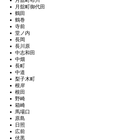
月舘町布川
月舘町御代田
鶴田
鶴巻
寺前
堂ノ内
長岡
長川原
中志和田
中畑
長町
中道
梨子木町
根岸
根田
野崎
箱崎
馬場口
原島
日照
広前
伏黒