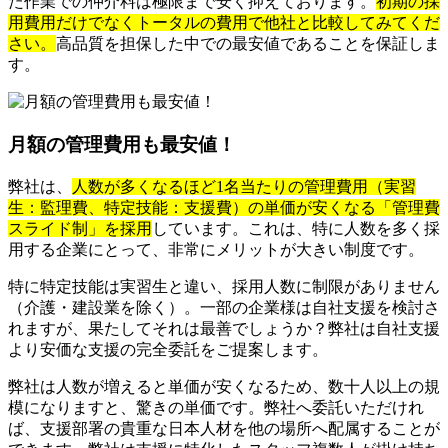
た作業での仲介料は極限まで安く抑えております。
初期の採
用費用だけでなくトータルの費用で他社と比較してみてくだ
さい。
高品質を担保した中での最安値であることを保証しま
す。
月額の管理費用も最安値！
弊社は、
人数が多くなるほど1名当たりの管理費用（実習
生：監理費、特定技能：支援費）の単価が安くなる「管理費
スライド制」を採用
しています。これは、特に人数を多く採
用する企業にとって、非常にメリットが大きい制度です。
特に特定技能は実習生と違い、採用人数に制限がありません
（介護・建設業を除く）。一部の企業様は自社支援を検討さ
れますが、果たしてそれは最善でしょうか？弊社は自社支援
より安価な支援の完全委託をご提案します。
弊社は人数が増えると単価が安くなるため、数十人以上の規
模になりますと、驚きの単価です。弊社へ委託いただけれ
ば、支援部署の貴重な日本人材を他の場所へ配属することが