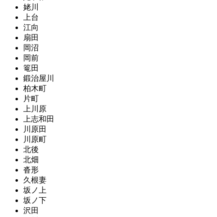
姥川
上台
江向
扇田
岡沼
岡前
篭田
鍛治屋川
柏木町
片町
上川原
上志和田
川原田
川原町
北後
北畑
沓形
久根妻
坂ノ上
坂ノ下
沢田