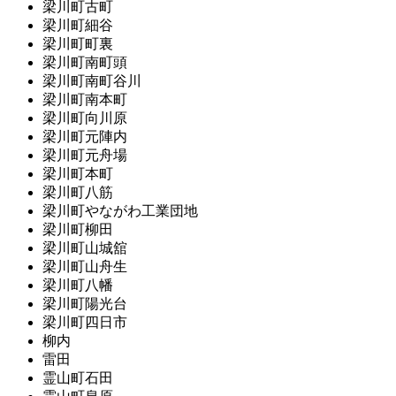
梁川町古町
梁川町細谷
梁川町町裏
梁川町南町頭
梁川町南町谷川
梁川町南本町
梁川町向川原
梁川町元陣内
梁川町元舟場
梁川町本町
梁川町八筋
梁川町やながわ工業団地
梁川町柳田
梁川町山城舘
梁川町山舟生
梁川町八幡
梁川町陽光台
梁川町四日市
柳内
雷田
霊山町石田