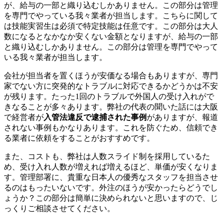
が、給与の一部と織り込むしかありません。この部分は管理
を専門でやっている我々業者が担当します。こちらに関して
は技能実習生は必須で特定技能は任意です。この部分は大人
数になるとなかなか安くない金額となりますが、給与の一部
と織り込むしかありません。この部分は管理を専門でやって
いる我々業者が担当します。
会社が担当者を置くほうが安価なる場合もありますが、専門
家でない方に突発的なトラブルに対応できるかどうかは不安
が残ります。たった1回のトラブルで外国人の受け入れがで
きなることが多々あります。弊社の代表の聞いた話には大阪
で経営者が
入管法違反で逮捕された事例
がありますが、報道
されない事例もかなりあります。これを防ぐため、信頼でき
る業者に依頼をすることがおすすめです。
また、コストも、弊社は人数スライド制を採用しているた
め、受け入れ人数が増えれば増えるほど、単価が安くなりま
す。管理部署に、貴重な日本人の優秀なスタッフを担当させ
るのはもったいないです。外注のほうが安かったらどうでし
ょうか？この部分は簡単に決められないと思いますので、じ
っくりご相談させてください。