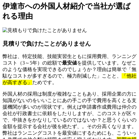
伊達市への外国人材紹介で当社が選ば
れる理由
見積りで負けたことがありません
弊社は、特定技能、技能実習生ともに採用費用、ランニング
コスト（3～5年）の総額で
最安値
を提供しています。なぜこ
のような価格を実現できるのでしょうか？理由は簡単で「無
駄なコストが多すぎるので、極力削減した」ことと、
「他社
が高すぎる」
ためです。
外国人材の採用は制度が複雑なこともあり、採用企業の方に
知識がないのをいいことにあの手この手で費用を高くとる支
援機関が多いのが現状です。例えば申請書作成費用は仲介の
会社が行政書士に依頼をしたりしますが、このコストが区々
で、中抜きをかなりしているのではないか？と思うくらいの
金額を提示する会社が後を絶たず、。その分高くなります。
弊社はランニングコストを最安値にするためにも、こういっ