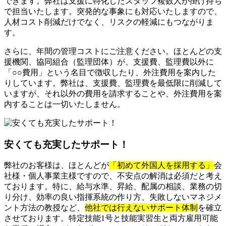
できます。弊社は支援に特化したスタッフ複数人が掛け持ち
で担当いたします。突発的な事象にも対応いたしますので、
人材コスト削減だけでなく、リスクの軽減にもつながりま
す。
さらに、年間の管理コストにご注意ください。ほとんどの支
援機関、協同組合（監理団体）が、支援費、監理費以外に
「○○費用」という名目で徴収したり、外注費用を案内した
りしています。弊社は、支援費、監理費を最低限に削減して
いますが、それ以外の費用を請求することや、外注費用を案
内することは一切いたしません。
安くても充実したサポート！
弊社のお客様は、ほとんどが
「初めて外国人を採用する」
会
社様・個人事業主様ですので、不安点の解消は必須だと考え
ております。特に、給与水準、昇給、配属の相談、業務の切
り分け、効率の良い指揮系統の作り方、失敗しないマネジメ
ント方法の教授など、
他社では行えないサポート体制
を確立
させております。特定技能1号と技能実習生と両方雇用可能