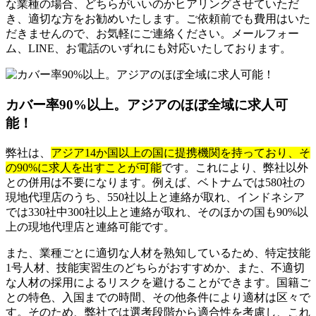
な業種の場合、どちらがいいのかヒアリングさせていただ
き、適切な方をお勧めいたします。ご依頼前でも費用はいた
だきませんので、お気軽にご連絡ください。メールフォー
ム、LINE、お電話のいずれにも対応いたしております。
カバー率90%以上。アジアのほぼ全域に求人可
能！
弊社は、
アジア14か国以上の国に提携機関を持っており、そ
の90%に求人を出すことが可能
です。これにより、弊社以外
との併用は不要になります。例えば、ベトナムでは580社の
現地代理店のうち、550社以上と連絡が取れ、インドネシア
では330社中300社以上と連絡が取れ、そのほかの国も90%以
上の現地代理店と連絡可能です。
また、業種ごとに適切な人材を熟知しているため、特定技能
1号人材、技能実習生のどちらがおすすめか、また、不適切
な人材の採用によるリスクを避けることができます。国籍ご
との特色、入国までの時間、その他条件により適材は区々で
す。そのため、弊社では選考段階から適合性を考慮し、これ