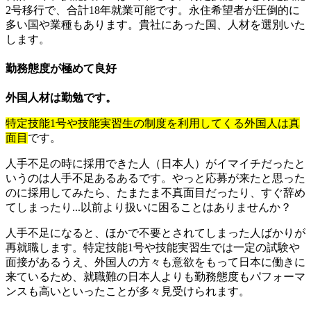
2号移行で、合計18年就業可能です。永住希望者が圧倒的に
多い国や業種もあります。貴社にあった国、人材を選別いた
します。
勤務態度が極めて良好
外国人材は勤勉です。
特定技能1号や技能実習生の制度を利用してくる外国人は真
面目
です。
人手不足の時に採用できた人（日本人）がイマイチだったと
いうのは人手不足あるあるです。やっと応募が来たと思った
のに採用してみたら、たまたま不真面目だったり、すぐ辞め
てしまったり...以前より扱いに困ることはありませんか？
人手不足になると、ほかで不要とされてしまった人ばかりが
再就職します。特定技能1号や技能実習生では一定の試験や
面接があるうえ、外国人の方々も意欲をもって日本に働きに
来ているため、就職難の日本人よりも勤務態度もパフォーマ
ンスも高いといったことが多々見受けられます。