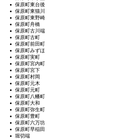
保原町東台後
保原町東猫川
保原町東野崎
保原町舟橋
保原町古川端
保原町古町
保原町前田町
保原町みずほ
保原町実町
保原町宮内町
保原町宮下
保原町村岡
保原町元木
保原町元町
保原町八幡町
保原町大和
保原町弥生町
保原町豊町
保原町六万坊
保原町早稲田
堀切端