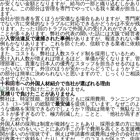
か安くない金額となりますが、給与の一部と織り込むしかあり
ません。この部分は管理を専門でやっている我々業者が担当し
ます。
会社が担当者を置くほうが安価なる場合もありますが、専門家
でない方に突発的なトラブルに対応できるかどうかは不安が残
ります。たった1回のトラブルで外国人の受け入れができなる
ことが多々あります。弊社の代表の聞いた話には大阪で経営者
が
入管法違反で逮捕された事例
がありますが、報道されない事
例もかなりあります。これを防ぐため、信頼できる業者に依頼
をすることがおすすめです。
また、コストも、弊社は人数スライド制を採用しているため、
受け入れ人数が増えれば増えるほど、単価が安くなります。管
理部署に、貴重な日本人の優秀なスタッフを担当させるのはも
ったいないです。外注のほうが安かったらどうでしょうか？こ
の部分は簡単に決められないと思いますので、じっくりご相談
させてください。
十和田市への外国人材紹介で当社が選ばれる理由
見積りで負けたことがありません
弊社は、特定技能、技能実習生ともに採用費用、ランニングコ
スト（3～5年）の総額で
最安値
を提供しています。なぜこのよ
うな価格を実現できるのでしょうか？理由は簡単で「無駄なコ
ストが多すぎるので、極力削減した」ことと、
「他社が高すぎ
る」
ためです。
外国人材の採用は制度が複雑なこともあり、採用企業の方に知
識がないのをいいことにあの手この手で費用を高くとる支援機
関が多いのが現状です。例えば申請書作成費用は仲介の会社が
行政書士に依頼をしたりしますが、このコストが区々で、中抜