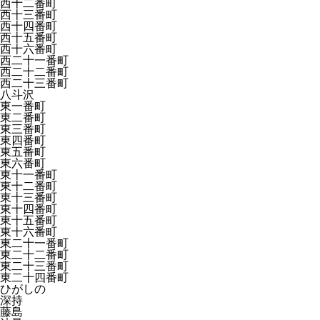
西十二番町
西十三番町
西十四番町
西十五番町
西十六番町
西二十一番町
西二十二番町
西二十三番町
八斗沢
東一番町
東二番町
東三番町
東四番町
東五番町
東六番町
東十一番町
東十二番町
東十三番町
東十四番町
東十五番町
東十六番町
東二十一番町
東二十二番町
東二十三番町
東二十四番町
ひがしの
深持
藤島