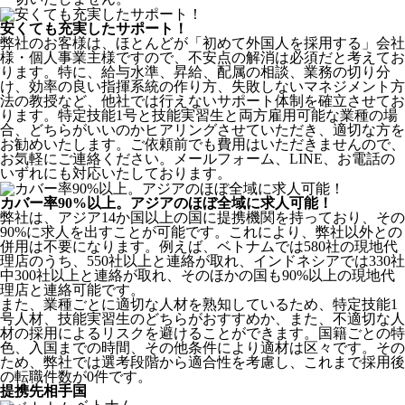
安くても充実したサポート！
弊社のお客様は、ほとんどが
「初めて外国人を採用する」
会社
様・個人事業主様ですので、不安点の解消は必須だと考えてお
ります。特に、給与水準、昇給、配属の相談、業務の切り分
け、効率の良い指揮系統の作り方、失敗しないマネジメント方
法の教授など、
他社では行えないサポート体制
を確立させてお
ります。特定技能1号と技能実習生と両方雇用可能な業種の場
合、どちらがいいのかヒアリングさせていただき、適切な方を
お勧めいたします。ご依頼前でも費用はいただきませんので、
お気軽にご連絡ください。メールフォーム、LINE、お電話の
いずれにも対応いたしております。
カバー率90%以上。アジアのほぼ全域に求人可能！
弊社は、
アジア14か国以上の国に提携機関を持っており、その
90%に求人を出すことが可能
です。これにより、弊社以外との
併用は不要になります。例えば、ベトナムでは580社の現地代
理店のうち、550社以上と連絡が取れ、インドネシアでは330社
中300社以上と連絡が取れ、そのほかの国も90%以上の現地代
理店と連絡可能です。
また、業種ごとに適切な人材を熟知しているため、特定技能1
号人材、技能実習生のどちらがおすすめか、また、不適切な人
材の採用によるリスクを避けることができます。国籍ごとの特
色、入国までの時間、その他条件により適材は区々です。その
ため、弊社では選考段階から適合性を考慮し、これまで採用後
の転職件数が0件です。
提携先相手国