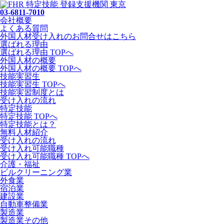
03-6811-7010
会社概要
よくある質問
外国人材受け入れの
お問合せ
はこちら
選ばれる理由
選ばれる理由 TOPへ
外国人材の概要
外国人材の概要 TOPへ
技能実習生
技能実習生 TOPへ
技能実習制度とは
受け入れの流れ
特定技能
特定技能 TOPへ
特定技能とは？
無料人材紹介
受け入れの流れ
受け入れ可能職種
受け入れ可能職種 TOPへ
介護・福祉
ビルクリーニング業
外食業
宿泊業
建設業
自動車整備業
製造業
製造業その他