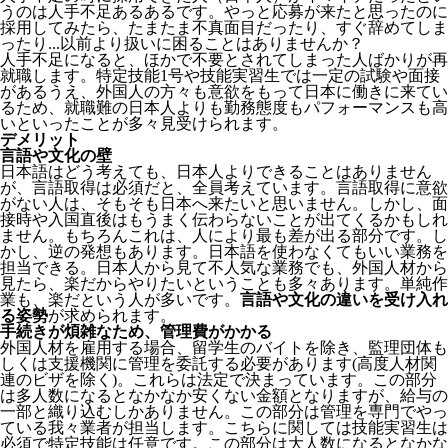
うのは人手不足あるあるです。やっと応募が来たと思ったのに
採用してみたら、たまたま不真面目だったり、すぐ辞めてしま
ったり...以前より扱いに困ることはありませんか？
人手不足になると、ほかで不要とされてしまった人ばかりが再
就職します。特定技能1号や技能実習生では一定の試験や面接
があるうえ、外国人の方々も意欲をもって日本に働きに来てい
るため、就職難の日本人よりも勤務態度もパフォーマンスも高
いといったことが多々見受けられます。
デメリット
言語や文化の壁
日本語はどう考えても、日本人よりできることはありません
が、言語取得は必須だと、全員考えています。言語取得に意欲
がない人は、そもそも日本へ来たいと思いません。しかし、面
接時や入国直後はもうまく伝わらないことが出てくるかもしれ
ません。
もちろんこれは、人により最も差が出る部分です。し
かし、逆の発想もあります。日本語を使わなくてもいい業務を
担当できる。日本人から見て不人気な業務でも、外国人材から
見たら、楽だからやりたいということも多々あります。単純作
業も、楽だという人が多いです。
言語や文化の違いを受け入れ
る姿勢
が求められます。
手続きが煩雑なため、管理費がかかる
外国人材を雇用する場合、留学生のバイトを除き、
監理団体も
しくは支援機関に管理を委託する必要
があります(高度人材関
連のビザを除く)。これらは法定で決まっています。この部分
は多人数になるとなかなか安くない金額となりますが、給与の
一部と織り込むしかありません。この部分は管理を専門でやっ
ている我々業者が担当します。こちらに関しては技能実習生は
必須で特定技能は任意です。この部分は大人数になるとなかな