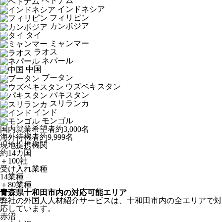
ベトナム
インドネシア
フィリピン
カンボジア
タイ
ミャンマー
ラオス
ネパール
中国
ブータン
ウズベキスタン
パキスタン
スリランカ
インド
モンゴル
国内就業希望者
約3,000名
海外待機者
約9,999名
現地提携機関
約14カ国
＋100社
受け入れ業種
14業種
＋80業種
青森県十和田市内の対応可能エリア
弊社の外国人人材紹介サービスは、十和田市内の全エリアで対
応しています。
赤沼