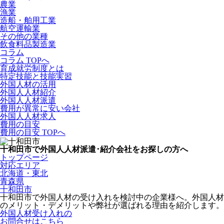
農業
漁業
造船・舶用工業
航空運輸業
その他の業種
飲食料品製造業
コラム
コラム TOPへ
育成就労制度とは
特定技能と技能実習
外国人材の活用
外国人人材紹介
外国人人材派遣
費用が異常に安い会社
外国人人材求人
費用の目安
費用の目安 TOPへ
十和田市で外国人人材派遣･紹介会社をお探しの方へ
トップページ
対応エリア
北海道・東北
青森県
十和田市
十和田市で外国人材の受け入れを検討中の企業様へ。外国人材
のメリット・デメリットや弊社が選ばれる理由を紹介します。
外国人材受け入れの
お問合せはこちら