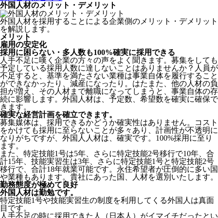
外国人材のメリット・デメリット
外国人材を採用することによる企業側のメリット・デメリット
を解説します。
メリット
雇用の安定化
採用に困らない・多人数も100%確実に採用できる
人手不足に嘆く企業の方々の声をよく聞きます。募集をしても
予定している採用人数に達しないことはありませんか？人員が
不足すると、基準を満たさない業種は事業自体を履行すること
ができなかったり、減産になったり。はたまた、他の人材の負
担が増え、その人材まで離職になってしまうと、事業自体の存
続に影響します。
外国人材は、予定数、希望数を確実に確保で
きます。
確実な経営計画を確立できます。
募集媒体は、採用できるかどうか確実性はありません。コスト
をかけても採用に至らないことが多々あり、計画性が不透明に
なりがちですが、外国人人材は、確実です。100%採用に至り
ます。
また、特定技能1号は5年、さらに特定技能2号移行で10年、合
計15年、技能実習生は3年、さらに特定技能1号と特定技能2号
移行で、合計18年就業可能です。永住希望者が圧倒的に多い国
や業種もあります。貴社にあった国、人材を選別いたします。
勤務態度が極めて良好
外国人材は勤勉です。
特定技能1号や技能実習生の制度を利用してくる外国人は真面
目
です。
人手不足の時に採用できた人（日本人）がイマイチだったとい