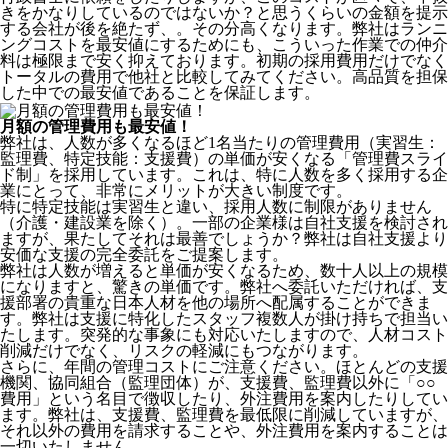
きをかなりしているのではないか？と思うくらいの金額を提示
する会社が後を絶たず、。その分高くなります。弊社はランニ
ングコストを最安値にするためにも、こういった作業での仲介
料は極限まで安く抑えております。
初期の採用費用だけでなく
トータルの費用で他社と比較してみてください。
高品質を担保
した中での最安値であることを保証します。
月額の管理費用も最安値！
弊社は、
人数が多くなるほど1名当たりの管理費用（実習生：
監理費、特定技能：支援費）の単価が安くなる「管理費スライ
ド制」を採用
しています。これは、特に人数を多く採用する企
業にとって、非常にメリットが大きい制度です。
特に特定技能は実習生と違い、採用人数に制限がありません
（介護・建設業を除く）。一部の企業様は自社支援を検討され
ますが、果たしてそれは最善でしょうか？弊社は自社支援より
安価な支援の完全委託をご提案します。
弊社は人数が増えると単価が安くなるため、数十人以上の規模
になりますと、驚きの単価です。弊社へ委託いただければ、支
援部署の貴重な日本人材を他の場所へ配属することができま
す。弊社は支援に特化したスタッフ複数人が掛け持ちで担当い
たします。突発的な事象にも対応いたしますので、人材コスト
削減だけでなく、リスクの軽減にもつながります。
さらに、年間の管理コストにご注意ください。ほとんどの支援
機関、協同組合（監理団体）が、支援費、監理費以外に「○○
費用」という名目で徴収したり、外注費用を案内したりしてい
ます。弊社は、支援費、監理費を最低限に削減していますが、
それ以外の費用を請求することや、外注費用を案内することは
一切いたしません。