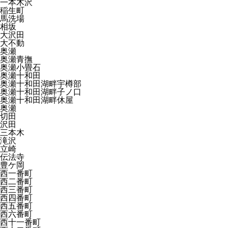
一本木沢
稲生町
馬洗場
相坂
大沢田
大不動
奥瀬
奥瀬青撫
奥瀬小畳石
奥瀬十和田
奥瀬十和田湖畔宇樽部
奥瀬十和田湖畔子ノ口
奥瀬十和田湖畔休屋
奥瀬
切田
沢田
三本木
滝沢
立崎
伝法寺
豊ケ岡
西一番町
西二番町
西三番町
西四番町
西五番町
西六番町
西十一番町