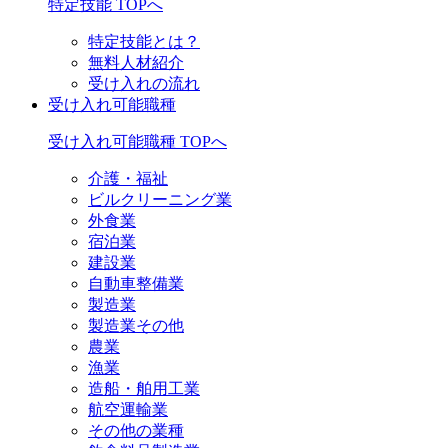
特定技能 TOPへ
特定技能とは？
無料人材紹介
受け入れの流れ
受け入れ可能職種
受け入れ可能職種 TOPへ
介護・福祉
ビルクリーニング業
外食業
宿泊業
建設業
自動車整備業
製造業
製造業その他
農業
漁業
造船・舶用工業
航空運輸業
その他の業種