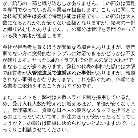
が、給与の一部と織り込むしかありません。この部分は管理
を専門でやっている我々業者が担当します。こちらに関して
は技能実習生は必須で特定技能は任意です。この部分は大人
数になるとなかなか安くない金額となりますが、給与の一部
と織り込むしかありません。この部分は管理を専門でやって
いる我々業者が担当します。
会社が担当者を置くほうが安価なる場合もありますが、専門
家でない方に突発的なトラブルに対応できるかどうかは不安
が残ります。たった1回のトラブルで外国人の受け入れがで
きなることが多々あります。弊社の代表の聞いた話には大阪
で経営者が
入管法違反で逮捕された事例
がありますが、報道
されない事例もかなりあります。これを防ぐため、信頼でき
る業者に依頼をすることがおすすめです。
また、コストも、弊社は人数スライド制を採用しているた
め、受け入れ人数が増えれば増えるほど、単価が安くなりま
す。管理部署に、貴重な日本人の優秀なスタッフを担当させ
るのはもったいないです。外注のほうが安かったらどうでし
ょうか？この部分は簡単に決められないと思いますので、じ
っくりご相談させてください。