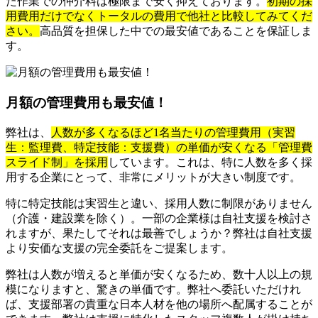
た作業での仲介料は極限まで安く抑えております。
初期の採
用費用だけでなくトータルの費用で他社と比較してみてくだ
さい。
高品質を担保した中での最安値であることを保証しま
す。
月額の管理費用も最安値！
弊社は、
人数が多くなるほど1名当たりの管理費用（実習
生：監理費、特定技能：支援費）の単価が安くなる「管理費
スライド制」を採用
しています。これは、特に人数を多く採
用する企業にとって、非常にメリットが大きい制度です。
特に特定技能は実習生と違い、採用人数に制限がありません
（介護・建設業を除く）。一部の企業様は自社支援を検討さ
れますが、果たしてそれは最善でしょうか？弊社は自社支援
より安価な支援の完全委託をご提案します。
弊社は人数が増えると単価が安くなるため、数十人以上の規
模になりますと、驚きの単価です。弊社へ委託いただけれ
ば、支援部署の貴重な日本人材を他の場所へ配属することが