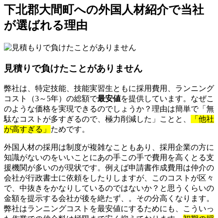
下北郡大間町への外国人材紹介で当社
が選ばれる理由
見積りで負けたことがありません
弊社は、特定技能、技能実習生ともに採用費用、ランニング
コスト（3～5年）の総額で
最安値
を提供しています。なぜこ
のような価格を実現できるのでしょうか？理由は簡単で「無
駄なコストが多すぎるので、極力削減した」ことと、
「他社
が高すぎる」
ためです。
外国人材の採用は制度が複雑なこともあり、採用企業の方に
知識がないのをいいことにあの手この手で費用を高くとる支
援機関が多いのが現状です。例えば申請書作成費用は仲介の
会社が行政書士に依頼をしたりしますが、このコストが区々
で、中抜きをかなりしているのではないか？と思うくらいの
金額を提示する会社が後を絶たず、。その分高くなります。
弊社はランニングコストを最安値にするためにも、こういっ