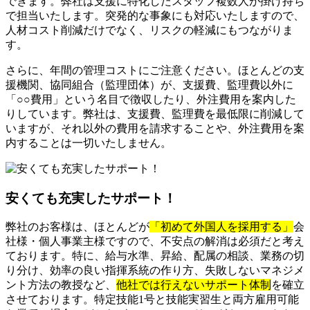
できます。弊社は支援に特化したスタッフ複数人が掛け持ち
で担当いたします。突発的な事象にも対応いたしますので、
人材コスト削減だけでなく、リスクの軽減にもつながりま
す。
さらに、年間の管理コストにご注意ください。ほとんどの支
援機関、協同組合（監理団体）が、支援費、監理費以外に
「○○費用」という名目で徴収したり、外注費用を案内した
りしています。弊社は、支援費、監理費を最低限に削減して
いますが、それ以外の費用を請求することや、外注費用を案
内することは一切いたしません。
安くても充実したサポート！
弊社のお客様は、ほとんどが
「初めて外国人を採用する」
会
社様・個人事業主様ですので、不安点の解消は必須だと考え
ております。特に、給与水準、昇給、配属の相談、業務の切
り分け、効率の良い指揮系統の作り方、失敗しないマネジメ
ント方法の教授など、
他社では行えないサポート体制
を確立
させております。特定技能1号と技能実習生と両方雇用可能