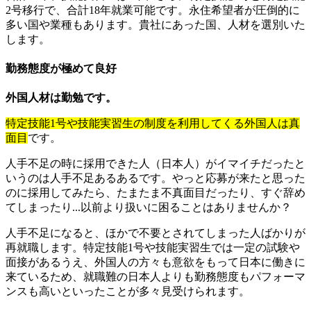
2号移行で、合計18年就業可能です。永住希望者が圧倒的に
多い国や業種もあります。貴社にあった国、人材を選別いた
します。
勤務態度が極めて良好
外国人材は勤勉です。
特定技能1号や技能実習生の制度を利用してくる外国人は真
面目
です。
人手不足の時に採用できた人（日本人）がイマイチだったと
いうのは人手不足あるあるです。やっと応募が来たと思った
のに採用してみたら、たまたま不真面目だったり、すぐ辞め
てしまったり...以前より扱いに困ることはありませんか？
人手不足になると、ほかで不要とされてしまった人ばかりが
再就職します。特定技能1号や技能実習生では一定の試験や
面接があるうえ、外国人の方々も意欲をもって日本に働きに
来ているため、就職難の日本人よりも勤務態度もパフォーマ
ンスも高いといったことが多々見受けられます。