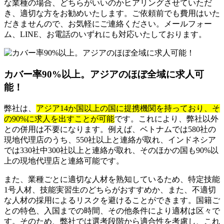
な業種の場合、どちらがいいのかヒアリングさせていただ
き、適切な方をお勧めいたします。ご依頼前でも費用はいた
だきませんので、お気軽にご連絡ください。メールフォー
ム、LINE、お電話のいずれにも対応いたしております。
カバー率90%以上。アジアのほぼ全域に求人可
能！
弊社は、
アジア14か国以上の国に提携機関を持っており、そ
の90%に求人を出すことが可能
です。これにより、弊社以外
との併用は不要になります。例えば、ベトナムでは580社の
現地代理店のうち、550社以上と連絡が取れ、インドネシア
では330社中300社以上と連絡が取れ、そのほかの国も90%以
上の現地代理店と連絡可能です。
また、業種ごとに適切な人材を熟知しているため、特定技能
1号人材、技能実習生のどちらがおすすめか、また、不適切
な人材の採用によるリスクを避けることができます。国籍ご
との特色、入国までの時間、その他条件により適材は区々で
す。そのため、弊社では選考段階から適合性を考慮し、これ