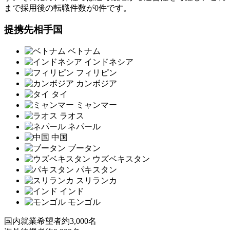
まで採用後の転職件数が0件です。
提携先相手国
ベトナム
インドネシア
フィリピン
カンボジア
タイ
ミャンマー
ラオス
ネパール
中国
ブータン
ウズベキスタン
パキスタン
スリランカ
インド
モンゴル
国内就業希望者
約3,000名