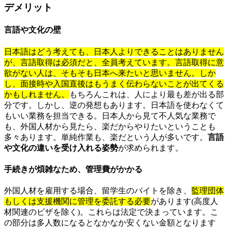
デメリット
言語や文化の壁
日本語はどう考えても、日本人よりできることはありません
が、言語取得は必須だと、全員考えています。言語取得に意
欲がない人は、そもそも日本へ来たいと思いません。しか
し、面接時や入国直後はもうまく伝わらないことが出てくる
かもしれません。
もちろんこれは、人により最も差が出る部
分です。しかし、逆の発想もあります。日本語を使わなくて
もいい業務を担当できる。日本人から見て不人気な業務で
も、外国人材から見たら、楽だからやりたいということも
多々あります。単純作業も、楽だという人が多いです。
言語
や文化の違いを受け入れる姿勢
が求められます。
手続きが煩雑なため、管理費がかかる
外国人材を雇用する場合、留学生のバイトを除き、
監理団体
もしくは支援機関に管理を委託する必要
があります(高度人
材関連のビザを除く)。これらは法定で決まっています。こ
の部分は多人数になるとなかなか安くない金額となります