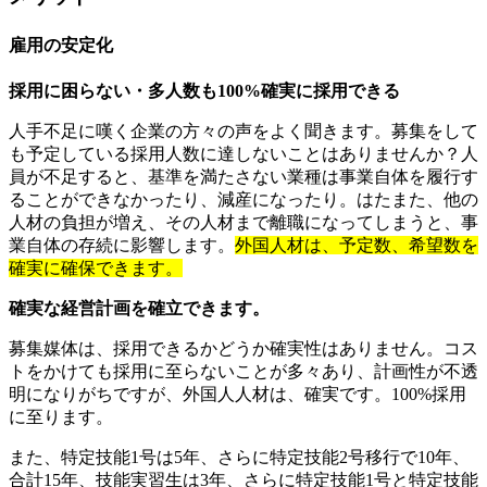
雇用の安定化
採用に困らない・多人数も100%確実に採用できる
人手不足に嘆く企業の方々の声をよく聞きます。募集をして
も予定している採用人数に達しないことはありませんか？人
員が不足すると、基準を満たさない業種は事業自体を履行す
ることができなかったり、減産になったり。はたまた、他の
人材の負担が増え、その人材まで離職になってしまうと、事
業自体の存続に影響します。
外国人材は、予定数、希望数を
確実に確保できます。
確実な経営計画を確立できます。
募集媒体は、採用できるかどうか確実性はありません。コス
トをかけても採用に至らないことが多々あり、計画性が不透
明になりがちですが、外国人人材は、確実です。100%採用
に至ります。
また、特定技能1号は5年、さらに特定技能2号移行で10年、
合計15年、技能実習生は3年、さらに特定技能1号と特定技能